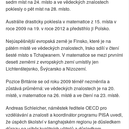
sedm míst na 24. místo a ve vědeckých znalostech
poklesly o pět míst na 28. místo.
Austrálie drasticky poklesla v matematice z 15. místa v
roce 2009 na 19. v roce 2012 a předstihlo ji Polsko.
Nejúspěšnější evropská země je Finsko, které je na
pátém místě ve vědeckých znalostech, Irsko sdílí v čtení
šesté místo s Tchajwanem. V matematice se mezi prvními
deseti zeměmi z evropských zemí umístily jen
Lichtenštejsnko, Švýcarsko a Nizozemí.
Pozice Británie se od roku 2009 téměř nezměnila a
zůstává průměrná: ve vědeckých znalostech je na 20.
místě, v matematice na 26. místě a ve čtení na 23. místě.
Andreas Schleicher, náměstek ředitele OECD pro
vzdělávání a znalosti a koordinátor programu PISA uvedl,
že úspěch školství v šanghajském regionu je důsledkem
důrazu na výběr kvalitních učitelů a důsledkem