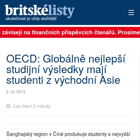
ě závisejí na finančních příspěvcích čtenářů. Prosíme,
PŘIHLÁSIT
AKTUÁLNÍ VYDÁNÍ
OECD: Globálně nejlepší
ARCHIV
studijní výsledky mají
studenti z východní Asie
ROZHOVORY
TÉMATA
3. 12. 2013
NEJČTENĚJŠÍ ZA 7 DNÍ
čas čtení 2 minuty
AUTOŘI
PŘÍSPĚVKY NA PROVOZ
Šanghajský region v Číně produkuje studenty s nejvyšší