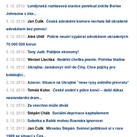
3. 12. 2013 /
Londýnská rozhlasová stanice poněkud zničila Borise
Johnsona v inte...
3. 12. 2013 /
Jan Čulík
Česká advokátní komora nechala lidi okradené
advokátem bez pomoci
3. 12. 2013 /
Aleš Uhlíř
Policie neumí vypátrat advokátem ukradených
70 000 000 korun
3. 12. 2013 /
Tony Judt: Pobijme ekonomy!
3. 12. 2013 /
Wenzel Lischka
Nedělní chvilka poezie: Potřeba Stalina
3. 12. 2013 /
: Janukovyč míří do Číny. Chce půjčky pro
Ukrajina
kolabující...
2. 12. 2013 /
Azarov: Situace na Ukrajině "nese rysy státního převratu"
3. 12. 2013 /
Tomáš Koloc
v půlce končí -- další důkaz
České století
nestandardní dram...
3. 12. 2013 /
Za všechno může divák
3. 12. 2013 /
Štěpán Cháb
Sociální deprivace kapitalismem
3. 12. 2013 /
Sobotka a Babiš mohou Rusnoka ignorovat
2. 12. 2013 /
Jan Čulík
Miroslav Štěpán: Světoví politikové si v roce
1989 se situací v Čes...