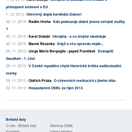
přístupové smlouvě s EU
1. 12. 2013 /
Otevřený dopis kardinálu Dukovi
30. 11. 2013 /
Radim Hreha
Kdo poškozuje dobré jméno veřejné služby
?
30. 11. 2013 /
Karel Dolejší
Ukrajina - a co zřejmě následuje
30. 11. 2013 /
Marek Řezanka
Když o víru opravdu nejde...
29. 11. 2013 /
Jorge Mario Bergoglio - papež František
Evangelii
Gaudium - 1. část
29. 11. 2013 /
V České republice chybí historická kritika audiovizuální
tvorby
29. 11. 2013 /
Oldřich Průša
O církevních restitucích z jiného úhlu
22. 11. 2013 /
Hospodaření OSBL za říjen 2013
Britské listy
O nás - Britské listy
Stanovy OSBL
Kontakty
Vzkaz redakci