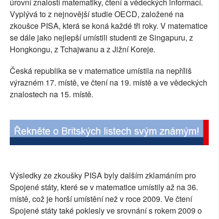
úrovní znalostí matematiky, čtení a vědeckých informací.
SOCIÁLNÍ SÍTĚ
Vyplývá to z nejnovější studie OECD, založené na
zkoušce PISA, která se koná každé tři roky. V matematice
RUBRIKY
se dále jako nejlepší umístili studenti ze Singapuru, z
Hongkongu, z Tchajwanu a z Jižní Koreje.
PLNÁ VERZE STRÁNEK
Česká republika se v matematice umístila na nepříliš
výrazném 17. místě, ve čtení na 19. místě a ve vědeckých
znalostech na 15. místě.
Výsledky ze zkoušky PISA byly dalším zklamáním pro
Spojené státy, které se v matematice umístily až na 36.
místě, což je horší umístění než v roce 2009. Ve čtení
Spojené státy také poklesly ve srovnání s rokem 2009 o