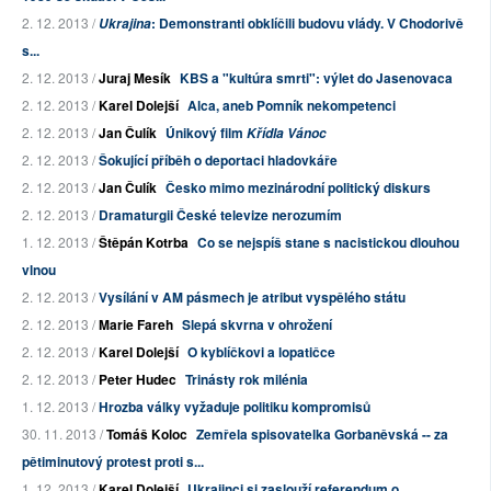
2. 12. 2013 /
: Demonstranti obklíčili budovu vlády. V Chodorivě
Ukrajina
s...
2. 12. 2013 /
Juraj Mesík
KBS a "kultúra smrti": výlet do Jasenovaca
2. 12. 2013 /
Karel Dolejší
Alca, aneb Pomník nekompetenci
2. 12. 2013 /
Jan Čulík
Únikový film
Křídla Vánoc
2. 12. 2013 /
Šokující příběh o deportaci hladovkáře
2. 12. 2013 /
Jan Čulík
Česko mimo mezinárodní politický diskurs
2. 12. 2013 /
Dramaturgii České televize nerozumím
1. 12. 2013 /
Štěpán Kotrba
Co se nejspíš stane s nacistickou dlouhou
vlnou
2. 12. 2013 /
Vysílání v AM pásmech je atribut vyspělého státu
2. 12. 2013 /
Marie Fareh
Slepá skvrna v ohrožení
2. 12. 2013 /
Karel Dolejší
O kyblíčkovi a lopatičce
2. 12. 2013 /
Peter Hudec
Trinásty rok milénia
1. 12. 2013 /
Hrozba války vyžaduje politiku kompromisů
30. 11. 2013 /
Tomáš Koloc
Zemřela spisovatelka Gorbaněvská -- za
pětiminutový protest proti s...
1. 12. 2013 /
Karel Dolejší
Ukrajinci si zaslouží referendum o