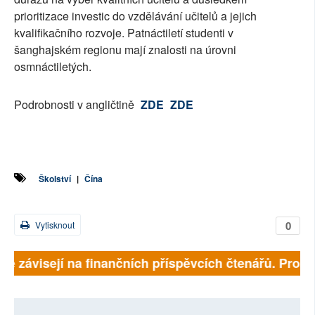
prioritizace investic do vzdělávání učitelů a jejich
kvalifikačního rozvoje. Patnáctiletí studenti v
šanghajském regionu mají znalosti na úrovni
osmnáctiletých.
Podrobnosti v angličtině
ZDE
ZDE
Školství
|
Čína
0
Vytisknout
lně závisejí na finančních příspěvcích čtenářů. Prosím