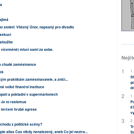
ka
ajímá
: Vítězný Únor, napsaný pro divadlo
 století
xekuci
sloužíte
i víceméně) mluví sami za sebe.
Nejčt
 na chudé zaměstnance
1.
rek
Sh
kým praktikám zaměstnavatele, a zniči...
go
é velké finanční instituce
do
opati a pokladní v supermarketech
1.
 Je to rasismus
Po
67
13 terčem hrubé agrese
v
2.
chodu z politické scény?
Tr
pie alias Čas nikdy nenalezený, aneb Co jsi neztra...
S