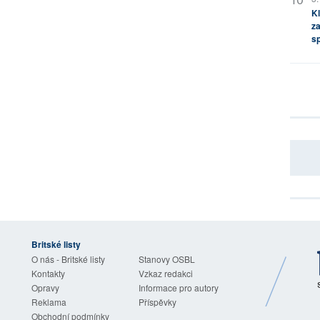
Kl
za
s
Britské listy
O nás - Britské listy
Stanovy OSBL
Kontakty
Vzkaz redakci
Opravy
Informace pro autory
Reklama
Příspěvky
Obchodní podmínky