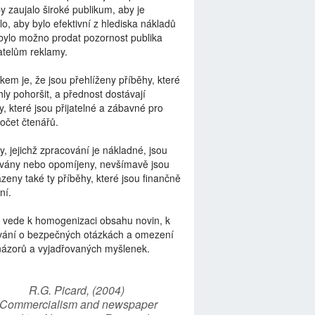
by zaujalo široké publikum, aby je
lo, aby bylo efektivní z hlediska nákladů
bylo možno prodat pozornost publika
telům reklamy.
kem je, že jsou přehlíženy příběhy, které
ly pohoršit, a přednost dostávají
y, které jsou přijatelné a zábavné pro
počet čtenářů.
y, jejichž zpracování je nákladné, jsou
vány nebo opomíjeny, nevšímavě jsou
zeny také ty příběhy, které jsou finančně
ní.
 vede k homogenizaci obsahu novin, k
vání o bezpečných otázkách a omezení
názorů a vyjadřovaných myšlenek.
R.G. Picard, (2004)
“Commercialism and newspaper