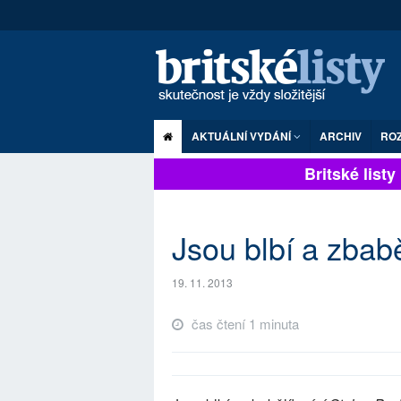
AKTUÁLNÍ VYDÁNÍ
ARCHIV
RO
Britské listy p
Jsou blbí a zbabě
19. 11. 2013
čas čtení 1 minuta