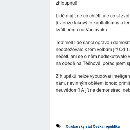
zhloupnul!
Lidé mají, ne co chtěli, ale co si zvol
jí. Jenže takový je kapitalismus a ten
kvůli němu na Václaváku.
Teď měli lidé šanci opravdu demokra
neobtěžovalo k těm volbám jít! Od 1
nečetl, ani se o něm nediskutovalo 
na obědě na Těšnově, pořád jsem sp
Z hlupáků nelze vybudovat inteligen
nám, nevinným obětem tohoto primiti
neuvědomí! A jít na demonstraci neb
Otrokářský stát Česká republika