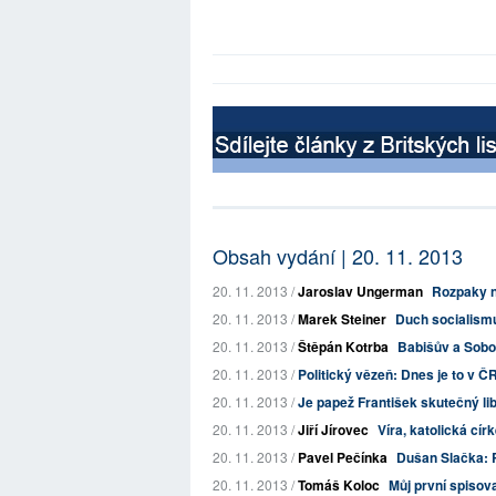
Obsah vydání | 20. 11. 2013
20. 11. 2013 /
Jaroslav Ungerman
Rozpaky n
20. 11. 2013 /
Marek Steiner
Duch socialis
20. 11. 2013 /
Štěpán Kotrba
Babišův a Sobo
20. 11. 2013 /
Politický vězeň: Dnes je to v
20. 11. 2013 /
Je papež František skutečný lib
20. 11. 2013 /
Jiří Jírovec
Víra, katolická círk
20. 11. 2013 /
Pavel Pečínka
Dušan Slačka: 
20. 11. 2013 /
Tomáš Koloc
Můj první spisova