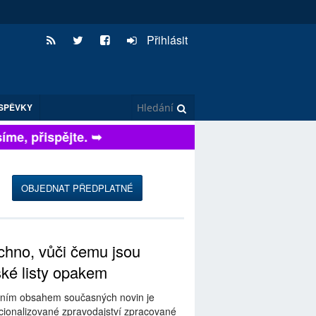
Přihlásit
SPĚVKY
me, přispějte. ➥
OBJEDNAT PŘEDPLATNÉ
hno, vůči čemu jsou
ské listy opakem
ním obsahem současných novin je
ionalizované zpravodajství zpracované