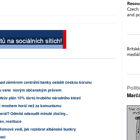
ad záměrem centrální banky oslabit českou korunu
Polit
mu vane novým občanským právem
Marč
tkův plán 10% škrtů hrubého národního štěstí
 ČR mnohem horší než za komunismu
erál? Odmítá odsoudit minulé zločiny...
ev, restituce
Romové vědí, jak rozebrat albánské bunkry
tel