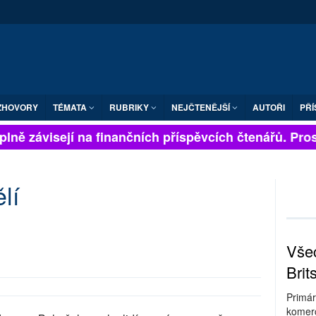
ZHOVORY
TÉMATA
RUBRIKY
NEJČTENĚJŠÍ
AUTOŘI
PŘÍ
lně závisejí na finančních příspěvcích čtenářů. Prosí
lí
Všec
Brit
Primár
komerc