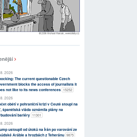
enější
 8. 2026
ocking: The current questionable Czech
vernment blocks the access of journalists it
es not like to its news conferences
15252
 8. 2026
čet obětí v pohraniční krizi v Ceutě stoupl na
, španělská vláda oznámila plány na
ybudování bariéry
11301
 8. 2026
ump ustoupil od útoků na Írán po varování ze
aúdské Arábie a hrozbách z Teheránu
9875