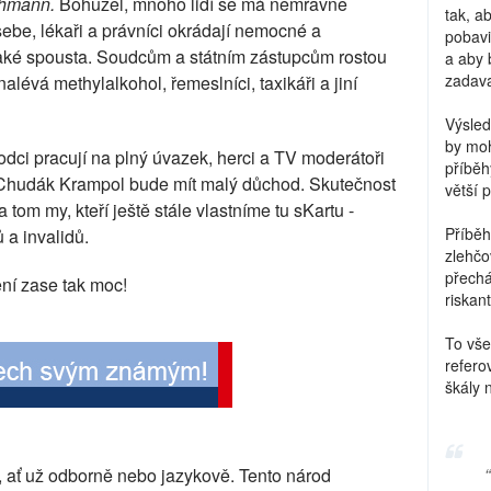
chmann.
Bohužel, mnoho lidí se má nemravně
tak, a
sebe, lékaři a právníci okrádají nemocné a
pobavi
také spousta. Soudcům a státním zástupcům rostou
a aby 
zadava
alévá methylalkohol, řemeslníci, taxikáři a jiní
Výsled
by moh
odci pracují na plný úvazek, herci a TV moderátoři
příběh
y! Chudák Krampol bude mít malý důchod. Skutečnost
větší 
tom my, kteří ještě stále vlastníme tu sKartu -
Příběh
 a invalidů.
zlehčo
přechá
ní zase tak moc!
riskant
To vše
refero
škály 
, ať už odborně nebo jazykově. Tento národ