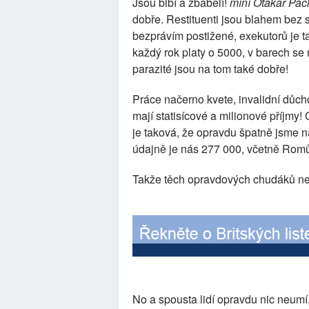
Jsou blbí a zbabělí!
míní Otakar Pa
dobře. Restituenti jsou blahem bez 
bezprávím postižené, exekutorů je 
každý rok platy o 5000, v barech se n
parazité jsou na tom také dobře!
Práce načerno kvete, invalidní důch
mají statisícové a milionové příjm
je taková, že opravdu špatně jsme na 
údajně je nás 277 000, včetně Romů
Takže těch opravdových chudáků ne
No a spousta lidí opravdu nic neumí