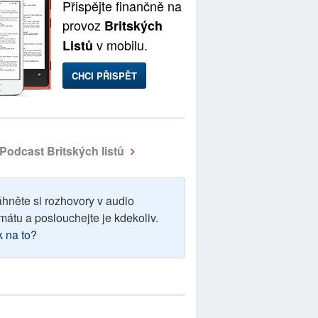
Přispějte finančně na
provoz
Britských
v mobilu.
Listů
CHCI PŘISPĚT
Podcast Britských listů
áhněte si rozhovory v audio
mátu a poslouchejte je kdekoliv.
k na to?