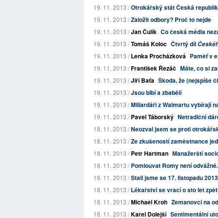
19. 11. 2013 /
Otrokářský stát Česká republi
19. 11. 2013 /
Založit odbory? Proč to nejde
19. 11. 2013 /
Jan Čulík
Co česká média nez
19. 11. 2013 /
Tomáš Koloc
Čtvrtý díl
Českého
19. 11. 2013 /
Lenka Procházková
Paměť v e
19. 11. 2013 /
František Řezáč
Máte, co si za
19. 11. 2013 /
Jiří Baťa
Škoda, že (nejspíše č
19. 11. 2013 /
Jsou blbí a zbabělí
19. 11. 2013 /
Miliardáři z Walmartu vybírají
19. 11. 2013 /
Pavel Táborský
Netradiční dá
18. 11. 2013 /
Neozval jsem se proti otrokářs
18. 11. 2013 /
Ze zkušeností zaměstnance jedn
18. 11. 2013 /
Petr Hartman
Manažerští soci
18. 11. 2013 /
Pomlouvat Romy není odvážné.
18. 11. 2013 /
Stali jsme se 17. listopadu 20
18. 11. 2013 /
Lékařství se vrací o sto let zpět
18. 11. 2013 /
Michael Kroh
Zemanovci na od
18. 11. 2013 /
Karel Dolejší
Sentimentální uto