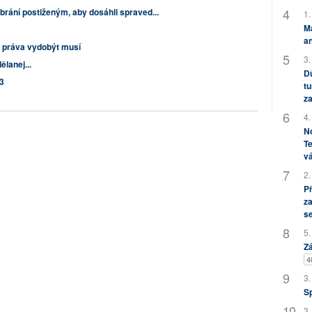
brání postiženým, aby dosáhli spraved...
1.
M
an
á práva vydobýt musí
3.
ělanej...
Dů
3
tu
za
4.
No
Te
vá
2.
P
za
s
5.
Zá
4
3.
S
3.