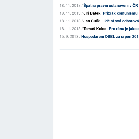
18. 11. 2013 /
Špatná právní ustanovení v ČR 
18. 11. 2013 /
Jiří Bátěk
Přízrak komunismu
18. 11. 2013 /
Jan Čulík
Lidé si svá odborov
18. 11. 2013 /
Tomáš Koloc
Pro ránu je jako d
15. 9. 2013 /
Hospodaření OSBL za srpen 201