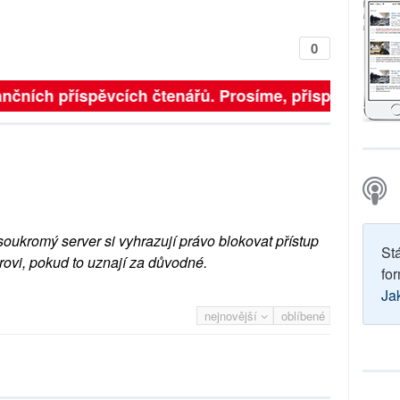
0
 finančních příspěvcích čtenářů. Prosíme, přispějte. ➥
soukromý server si vyhrazují právo blokovat přístup
St
rovi, pokud to uznají za důvodné.
for
Ja
nejnovější
oblíbené