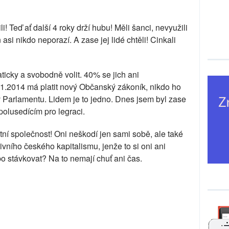
ili! Teď ať další 4 roky drží hubu! Měli šanci, nevyužili
 asi nikdo neporazí. A zase jej lidé chtěli! Cinkali
ticky a svobodně volit. 40% se jich ani
.1.2014 má platit nový Občanský zákoník, nikdo ho
v Parlamentu. Lidem je to jedno. Dnes jsem byl zase
olusedícím pro legraci.
tní společnost! Oni neškodí jen sami sobě, ale také
vního českého kapitalismu, jenže to si oni ani
o stávkovat? Na to nemají chuť ani čas.