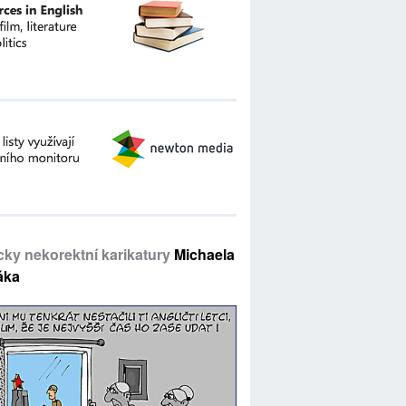
icky nekorektní karikatury
Michaela
áka