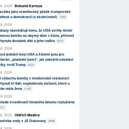
 8. 2026
Bohumil Kartous
acinka jako orwellovský pěšák trumpovské
titeze o demokracii (o skutečnosti)
7269
 8. 2026
kazy nasvědčují tomu, že USA svrhly téměř
novou bombu na obytný dům v Íránu, přičemž
hynulo dvouleté dítě a jeho rodiče
6431
 8. 2026
vá jednání mezi USA a Íránem jsou pro
herán „poslední šancí“, jak zabránit eskalaci
lky, tvrdí Trump
4431
 8. 2026
ři výbuchu bomby v moskevské restauraci
hynuli tři lidé; explodovalo zařízení, které u
ebe měla žena
4180
 8. 2026
hada trvanlivosti římského betonu rozluštěna
031
 8. 2026
Oldřich Maděra
potřeba vody v JE Dukovany
3996
 8. 2026