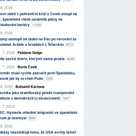
 8. 2026
čet obětí v pohraniční krizi v Ceutě stoupl na
, španělská vláda oznámila plány na
ybudování bariéry
11020
 8. 2026
ump ustoupil od útoků na Írán po varování ze
aúdské Arábie a hrozbách z Teheránu
9572
. 7. 2026
Fabiano Golgo
álie zavírá dveře, kterými sama prošla
8249
. 7. 2026
Boris Cvek
emiér musí rychle zakročit proti Španělsku,
esně jak by to chtěl Putin
7259
 8. 2026
Bohumil Kartous
acinka jako orwellovský pěšák trumpovské
titeze o demokracii (o skutečnosti)
7067
. 7. 2026
C: Hysterie ohledně imigrantů ve španělské
eutě je nesmysl
5890
 8. 2026
kazy nasvědčují tomu, že USA svrhly téměř