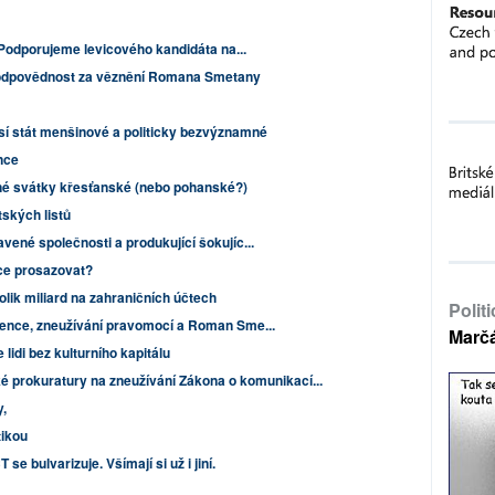
 Podporujeme levicového kandidáta na...
odpovědnost za věznění Romana Smetany
sí stát menšinové a politicky bezvýznamné
nce
né svátky křesťanské (nebo pohanské?)
tských listů
ené společnosti a produkující šokujíc...
ice prosazovat?
ik miliard na zahraničních účtech
Polit
ence, zneužívání pravomocí a Roman Sme...
Marč
 lidi bez kulturního kapitálu
é prokuratury na zneužívání Zákona o komunikací...
,
tikou
 se bulvarizuje. Všímají si už i jiní.