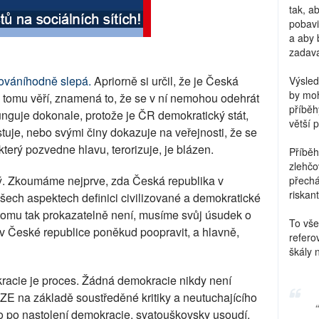
tak, a
pobavi
a aby 
zadava
ováníhodně slepá.
Apriorně si určil, že je Česká
Výsled
by moh
e tomu věří, znamená to, že se v ní nemohou odehrát
příběh
unguje dokonale, protože je ČR demokratický stát,
větší 
tuje, nebo svými činy dokazuje na veřejnosti, že se
terý pozvedne hlavu, terorizuje, je blázen.
Příběh
zlehčo
. Zkoumáme nejprve, zda Česká republika v
přechá
riskant
šech aspektech definici civilizované a demokratické
omu tak prokazatelně není, musíme svůj úsudek o
To vše
v České republice poněkud poopravit, a hlavně,
refero
škály 
kracie je proces. Žádná demokracie nikdy není
 na základě soustředěné kritiky a neutuchajícího
kdo po nastolení demokracie, svatouškovsky usoudí,