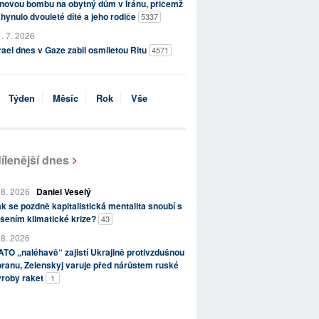
novou bombu na obytný dům v Íránu, přičemž
hynulo dvouleté dítě a jeho rodiče
5337
. 7. 2026
rael dnes v Gaze zabil osmiletou Ritu
4571
Týden
Měsíc
Rok
Vše
ílenější dnes
 8. 2026
Daniel Veselý
k se pozdně kapitalistická mentalita snoubí s
šením klimatické krize?
43
 8. 2026
TO „naléhavě“ zajistí Ukrajině protivzdušnou
ranu, Zelenskyj varuje před nárůstem ruské
ýroby raket
1