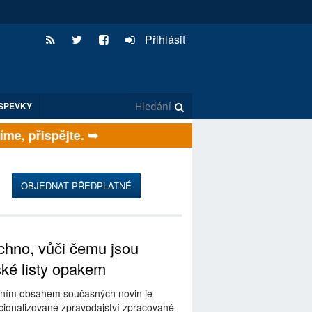
Přihlásit
SPĚVKY
e, přispějte. ➥
OBJEDNAT PŘEDPLATNÉ
hno, vůči čemu jsou
ské listy opakem
ním obsahem současných novin je
ionalizované zpravodajství zpracované