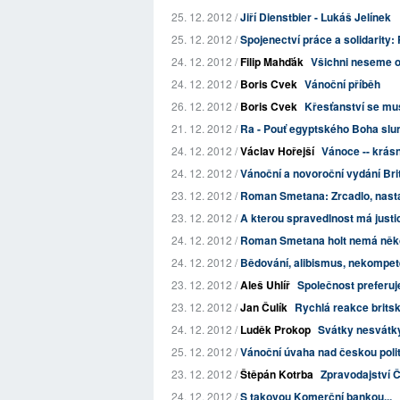
25. 12. 2012 /
Jiří Dienstbier - Lukáš Jelínek
25. 12. 2012 /
Spojenectví práce a solidarity:
24. 12. 2012 /
Filip Mahďák
Všichni neseme 
24. 12. 2012 /
Boris Cvek
Vánoční příběh
26. 12. 2012 /
Boris Cvek
Křesťanství se mu
21. 12. 2012 /
Ra - Pouť egyptského Boha slu
24. 12. 2012 /
Václav Hořejší
Vánoce -- krás
24. 12. 2012 /
Vánoční a novoroční vydání Bri
23. 12. 2012 /
Roman Smetana: Zrcadlo, nastav
23. 12. 2012 /
A kterou spravedlnost má just
24. 12. 2012 /
Roman Smetana holt nemá někol
24. 12. 2012 /
Bědování, alibismus, nekompet
23. 12. 2012 /
Aleš Uhlíř
Společnost preferuje
23. 12. 2012 /
Jan Čulík
Rychlá reakce britsk
24. 12. 2012 /
Luděk Prokop
Svátky nesvátky
25. 12. 2012 /
Vánoční úvaha nad českou poli
23. 12. 2012 /
Štěpán Kotrba
Zpravodajství ČT
24. 12. 2012 /
S takovou Komerční bankou...