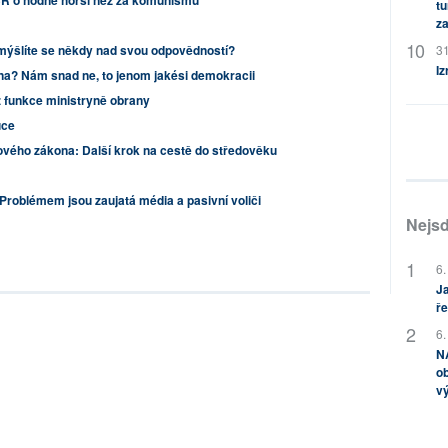
 ČR o hodně horší než za komunismu
tu
za
31
amýšlíte se někdy nad svou odpovědností?
Iz
a? Nám snad ne, to jenom jakési demokracii
z funkce ministryně obrany
uce
vého zákona: Další krok na cestě do středověku
roblémem jsou zaujatá média a pasivní voliči
Nejsd
6.
Ja
ře
6.
NA
ob
v