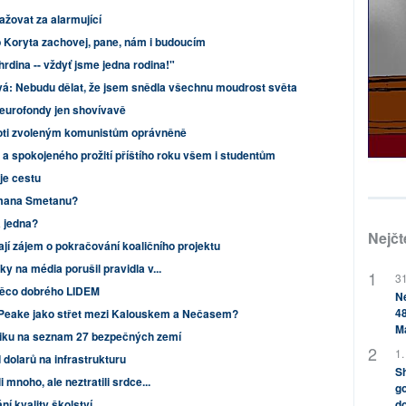
ažovat za alarmující
b Koryta zachovej, pane, nám i budoucím
rdina -- vždyť jsme jedna rodina!"
vá: Nebudu dělat, že jsem snědla všechnu moudrost světa
 eurofondy jen shovívavě
proti zvoleným komunistům oprávněně
 a spokojeného prožití příštího roku všem i studentům
je cestu
omana Smetanu?
a jedna?
Nejčt
í zájem o pokračování koaličního projektu
oky na média porušil pravidla v...
31
něco dobrého LIDEM
Ne
48
 Peake jako střet mezi Kalouskem a Nečasem?
M
liku na seznam 27 bezpečných zemí
1.
 dolarů na infrastrukturu
Sh
i mnoho, ale neztratili srdce...
go
do
í kvality školství