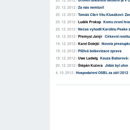
Úroveň dnešního školství je v
20. 12. 2012 /
Za nás nemluví!
20. 12. 2012 /
Tomáš Cikrt Vítu Klusákovi: Z
20. 12. 2012 /
Luděk Prokop
Komu zvoní hran
20. 12. 2012 /
Nečas vyhodil Karolinu Peake 
19. 12. 2012 /
Přemysl Janýr
Církevní restit
19. 12. 2012 /
Karel Dolejší
Novela přestupko
19. 12. 2012 /
Plíživá bolševizace zprava
19. 12. 2012 /
Uwe Ladwig
Kauza Baborová: P
20. 12. 2012 /
Štěpán Kučera
Jidáš byl ufon
4. 10. 2012 /
Hospodaření OSBL za září 2012