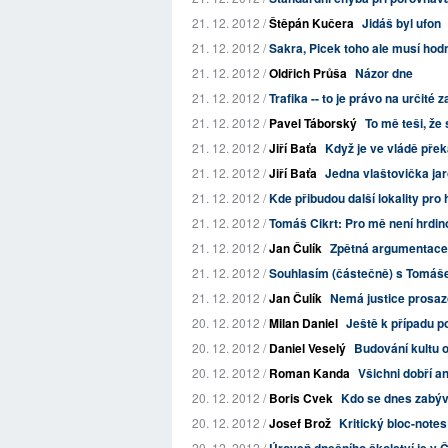
21. 12. 2012 /
Štěpán Kučera
Jidáš byl ufon
21. 12. 2012 /
Sakra, Picek toho ale musí hod
21. 12. 2012 /
Oldřich Průša
Názor dne
21. 12. 2012 /
Trafika -- to je právo na určité
21. 12. 2012 /
Pavel Táborský
To mě teši, že 
21. 12. 2012 /
Jiří Baťa
Když je ve vládě pře
21. 12. 2012 /
Jiří Baťa
Jedna vlaštovička jar
21. 12. 2012 /
Kde přibudou další lokality pro 
21. 12. 2012 /
Tomáš Cikrt: Pro mě není hrdin
21. 12. 2012 /
Jan Čulík
Zpětná argumentace
21. 12. 2012 /
Souhlasím (částečně) s Tomáš
21. 12. 2012 /
Jan Čulík
Nemá justice prosaz
20. 12. 2012 /
Milan Daniel
Ještě k případu 
20. 12. 2012 /
Daniel Veselý
Budování kultu 
20. 12. 2012 /
Roman Kanda
Všichni dobří a
20. 12. 2012 /
Boris Cvek
Kdo se dnes zabýv
20. 12. 2012 /
Josef Brož
Kritický bloc-notes
20. 12. 2012 /