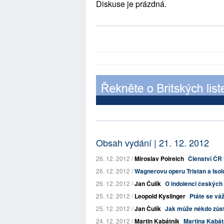
Diskuse je prázdná.
Obsah vydání | 21. 12. 2012
26. 12. 2012 /
Miroslav Polreich
Členství ČR 
26. 12. 2012 /
Wagnerovu operu Tristan a Iso
26. 12. 2012 /
Jan Čulík
O indolenci českých t
25. 12. 2012 /
Leopold Kyslinger
Ptáte se vá
25. 12. 2012 /
Jan Čulík
Jak může někdo zůstá
24. 12. 2012 /
Martin Kabátník
Martina Kabát