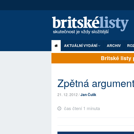
AKTUÁLNÍ VYDÁNÍ
ARCHIV
RO
Britské listy p
Zpětná argument
21. 12. 2012 /
Jan Čulík
čas čtení 1 minuta