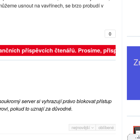
 můžeme usnout na vavřínech, se brzo probudí v
0
finančních příspěvcích čtenářů. Prosíme, přispějte. ➥
soukromý server si vyhrazují právo blokovat přístup
rovi, pokud to uznají za důvodné.
nejnovější
oblíbené