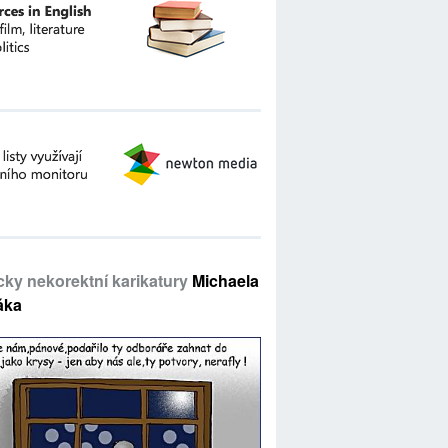
icky nekorektní karikatury
Michaela
áka