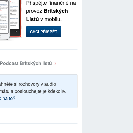
Přispějte finančně na
provoz
Britských
v mobilu.
Listů
CHCI PŘISPĚT
Podcast Britských listů
áhněte si rozhovory v audio
mátu a poslouchejte je kdekoliv.
k na to?