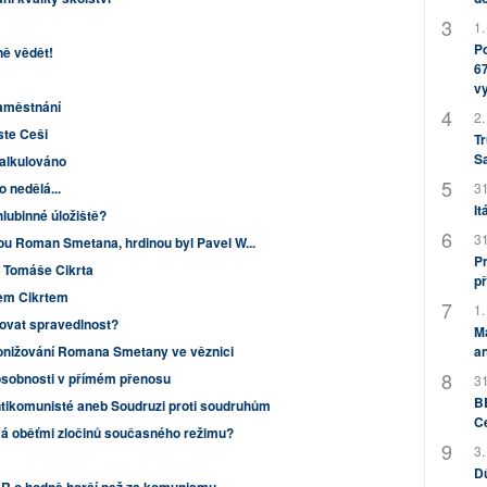
1.
Po
ně vědět!
67
v
 zaměstnání
2.
ste Ceši
Tr
S
kalkulováno
31
o nedělá...
It
hlubinné úložiště?
31
ou Roman Smetana, hrdinou byl Pavel W...
Pr
 Tomáše Cikrta
př
em Cikrtem
1.
ovat spravedlnost?
M
an
ponižování Romana Smetany ve věznici
osobnosti v přímém přenosu
31
BB
ntikomunisté aneb Soudruzi proti soudruhům
C
á oběťmi zločinů současného režimu?
3.
Dů