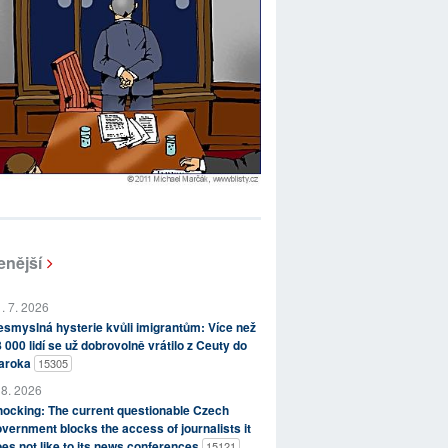
enější
. 7. 2026
smyslná hysterie kvůli imigrantům: Více než
 000 lidí se už dobrovolně vrátilo z Ceuty do
aroka
15305
 8. 2026
ocking: The current questionable Czech
vernment blocks the access of journalists it
es not like to its news conferences
15121