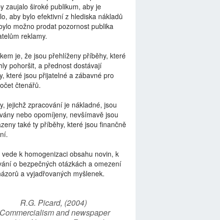
by zaujalo široké publikum, aby je
lo, aby bylo efektivní z hlediska nákladů
bylo možno prodat pozornost publika
telům reklamy.
kem je, že jsou přehlíženy příběhy, které
ly pohoršit, a přednost dostávají
y, které jsou přijatelné a zábavné pro
počet čtenářů.
y, jejichž zpracování je nákladné, jsou
vány nebo opomíjeny, nevšímavě jsou
zeny také ty příběhy, které jsou finančně
ní.
 vede k homogenizaci obsahu novin, k
vání o bezpečných otázkách a omezení
názorů a vyjadřovaných myšlenek.
R.G. Picard, (2004)
“Commercialism and newspaper