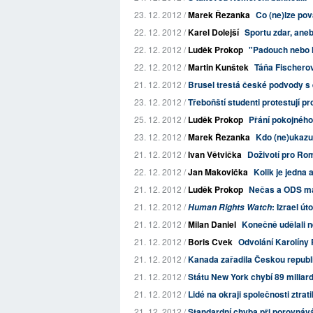
23. 12. 2012 /
Marek Řezanka
Co (ne)lze pov
22. 12. 2012 /
Karel Dolejší
Sportu zdar, ane
22. 12. 2012 /
Luděk Prokop
"Padouch nebo h
22. 12. 2012 /
Martin Kunštek
Táňa Fischero
21. 12. 2012 /
Brusel trestá české podvody s
23. 12. 2012 /
Třeboňští studenti protestují 
25. 12. 2012 /
Luděk Prokop
Přání pokojného
23. 12. 2012 /
Marek Řezanka
Kdo (ne)ukazu
21. 12. 2012 /
Ivan Větvička
Doživotí pro R
22. 12. 2012 /
Jan Makovička
Kolik je jedna 
21. 12. 2012 /
Luděk Prokop
Nečas a ODS maj
21. 12. 2012 /
: Izrael út
Human Rights Watch
21. 12. 2012 /
Milan Daniel
Konečně udělali 
21. 12. 2012 /
Boris Cvek
Odvolání Karolíny
21. 12. 2012 /
Kanada zařadila Českou repub
21. 12. 2012 /
Státu New York chybí 89 miliard
21. 12. 2012 /
Lidé na okraji společnosti ztratil
21. 12. 2012 /
Standardní chyba při porovnáván