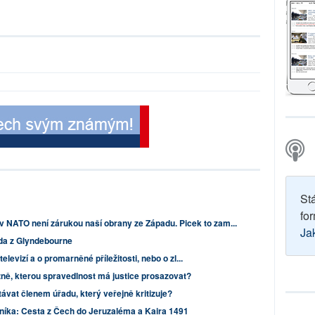
St
for
v NATO není zárukou naší obrany ze Západu. Picek to zam...
Ja
lda z Glyndebourne
elevizí a o promarněné příležitosti, nebo o zl...
žně, kterou spravedlnost má justice prosazovat?
vat členem úřadu, který veřejně kritizuje?
níka: Cesta z Čech do Jeruzaléma a Kaira 1491