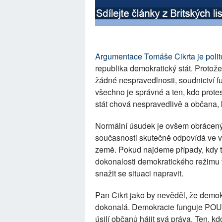
Argumentace Tomáše Cikrta je polit
republika demokratický stát. Protož
žádné nespravedlnosti, soudnictví f
všechno je správné a ten, kdo protes
stát chová nespravedlivě a občana, k
Normální úsudek je ovšem obrácený
současnosti skutečně odpovídá ve v
země. Pokud najdeme případy, kdy t
dokonalosti demokratického režimu 
snažit se situaci napravit.
Pan Cikrt jako by nevěděl, že demo
dokonalá. Demokracie funguje POUZE
úsilí občanů hájit svá práva. Ten, 