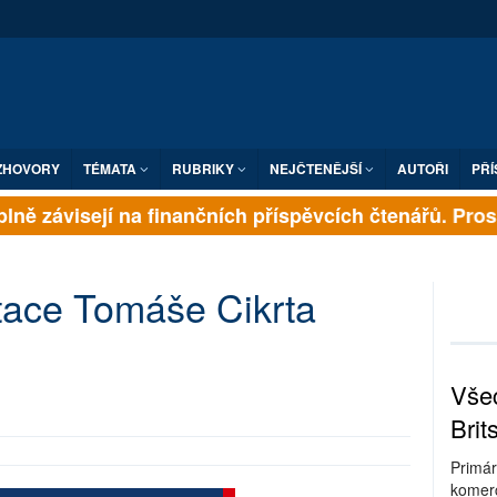
ZHOVORY
TÉMATA
RUBRIKY
NEJČTENĚJŠÍ
AUTOŘI
PŘÍ
lně závisejí na finančních příspěvcích čtenářů. Prosím
ace Tomáše Cikrta
Všec
Brit
Primár
komerc