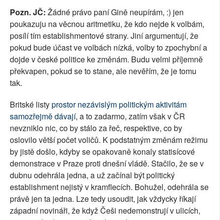
Pozn. JČ:
Žádné právo paní Gině neupírám, :) jen
poukazuju na věcnou aritmetiku, že kdo nejde k volbám,
posílí tím establishmentové strany. Jiní argumentují, že
pokud bude účast ve volbách nízká, volby to zpochybní a
dojde v české politice ke změnám. Budu velmi příjemně
překvapen, pokud se to stane, ale nevěřím, že je tomu
tak.
Britské listy
prostor nezávislým politickým aktivitám
samozřejmě dávají
, a to zadarmo, zatím však v ČR
nevzniklo nic, co by stálo za řeč, respektive, co by
oslovilo větší počet voličů. K podstatným změnám režimu
by jistě došlo, kdyby se opakovaně konaly statisícové
demonstrace v Praze proti dnešní vládě. Stačilo, že se v
dubnu odehrála jedna, a už začínal být politický
establishment nejistý v kramflecích. Bohužel, odehrála se
právě jen ta jedna. Lze tedy usoudit, jak vždycky říkají
západní novináři, že když Češi nedemonstrují v ulicích,