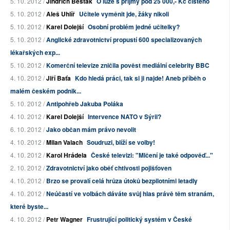
5. 10. 2012 /
Jindřich Bešťák
O lůze s příjmy pod 25 000,- Kč čistého
5. 10. 2012 /
Aleš Uhlíř
Učitele vyměnit jde, žáky nikoli
5. 10. 2012 /
Karel Dolejší
Osobní problém jedné učitelky?
5. 10. 2012 /
Anglické zdravotnictví propustí 600 specializovaných
lékařských exp...
5. 10. 2012 /
Komerční televize zničila pověst mediální celebrity BBC
4. 10. 2012 /
Jiří Baťa
Kdo hledá práci, tak si ji najde! Aneb příběh o
malém českém podnik...
5. 10. 2012 /
Antipohřeb Jakuba Poláka
4. 10. 2012 /
Karel Dolejší
Intervence NATO v Sýrii?
6. 10. 2012 /
Jako občan mám právo nevolit
4. 10. 2012 /
Milan Valach
Soudruzi, blíží se volby!
4. 10. 2012 /
Karol Hrádela
České televizi: "Mlčení je také odpověď..."
2. 10. 2012 /
Zdravotnictví jako oběť chtivosti pojišťoven
4. 10. 2012 /
Brzo se provalí celá hrůza útoků bezpilotními letadly
4. 10. 2012 /
Neúčastí ve volbách dáváte svůj hlas právě těm stranám,
které byste...
4. 10. 2012 /
Petr Wagner
Frustrující politický systém v České