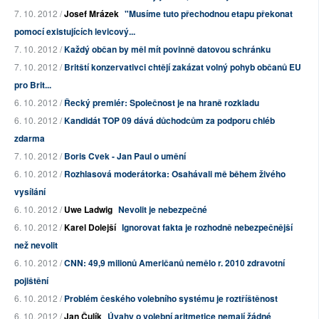
7. 10. 2012 /
Josef Mrázek
"Musíme tuto přechodnou etapu překonat
pomocí existujících levicový...
7. 10. 2012 /
Každý občan by měl mít povinně datovou schránku
7. 10. 2012 /
Britští konzervativci chtějí zakázat volný pohyb občanů EU
pro Brit...
6. 10. 2012 /
Řecký premiér: Společnost je na hraně rozkladu
6. 10. 2012 /
Kandidát TOP 09 dává důchodcům za podporu chléb
zdarma
7. 10. 2012 /
Boris Cvek - Jan Paul o umění
6. 10. 2012 /
Rozhlasová moderátorka: Osahávali mě během živého
vysílání
6. 10. 2012 /
Uwe Ladwig
Nevolit je nebezpečné
6. 10. 2012 /
Karel Dolejší
Ignorovat fakta je rozhodně nebezpečnější
než nevolit
6. 10. 2012 /
CNN: 49,9 milionů Američanů nemělo r. 2010 zdravotní
pojištění
6. 10. 2012 /
Problém českého volebního systému je roztříštěnost
6. 10. 2012 /
Jan Čulík
Úvahy o volební aritmetice nemají žádné