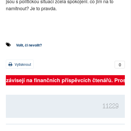
jsou s politickou situací zcela spokojeni. co jim na to
namítnout? Je to pravda.
Volit, či nevolit?
0
Vytisknout
ně závisejí na finančních příspěvcích čtenářů. Prosíme
11229