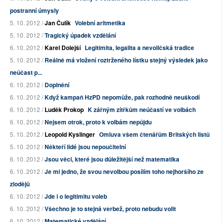
postranní úmysly
5. 10. 2012 /
Jan Čulík
Volební aritmetika
5. 10. 2012 /
Tragický úpadek vzdělání
6. 10. 2012 /
Karel Dolejší
Legitimita, legalita a nevoličská tradice
5. 10. 2012 /
Reálně má vložení roztrženého lístku stejný výsledek jako
neúčast p...
6. 10. 2012 /
Doplnění
6. 10. 2012 /
Když kampaň HzPD nepomůže, pak rozhodně neuškodí
6. 10. 2012 /
Luděk Prokop
K zářným zítřkům neúčastí ve volbách
6. 10. 2012 /
Nejsem otrok, proto k volbám nepůjdu
5. 10. 2012 /
Leopold Kyslinger
Omluva všem čtenářům Britských listů
5. 10. 2012 /
Někteří lidé jsou nepoučitelní
6. 10. 2012 /
Jsou věci, které jsou důležitější než matematika
6. 10. 2012 /
Je mi jedno, že svou nevolbou posílím toho nejhoršího ze
zlodějů
6. 10. 2012 /
Jde i o legitimitu voleb
6. 10. 2012 /
Všechno je to stejná verbež, proto nebudu volit
6. 10. 2012 /
Matematické vzdělání