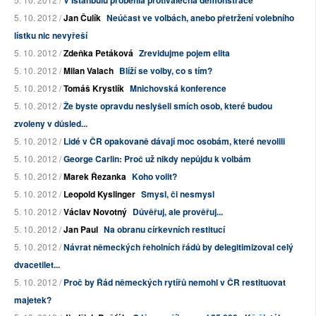
V Istanbulu proběhla protiválečná demonstrace
5. 10. 2012 /
Jan Čulík
Neúčast ve volbách, anebo přetržení volebního
lístku nic nevyřeší
5. 10. 2012 /
Zdeňka Petáková
Zrevidujme pojem elita
5. 10. 2012 /
Milan Valach
Blíží se volby, co s tím?
5. 10. 2012 /
Tomáš Krystlík
Mnichovská konference
5. 10. 2012 /
Že byste opravdu neslyšeli smích osob, které budou
zvoleny v důsled...
5. 10. 2012 /
Lidé v ČR opakovaně dávají moc osobám, které nevolili
5. 10. 2012 /
George Carlin: Proč už nikdy nepůjdu k volbám
5. 10. 2012 /
Marek Řezanka
Koho volit?
5. 10. 2012 /
Leopold Kyslinger
Smysl, či nesmysl
5. 10. 2012 /
Václav Novotný
Důvěřuj, ale prověřuj...
5. 10. 2012 /
Jan Paul
Na obranu církevních restitucí
5. 10. 2012 /
Návrat německých řeholních řádů by delegitimizoval celý
dvacetilet...
5. 10. 2012 /
Proč by Řád německých rytířů nemohl v ČR restituovat
majetek?