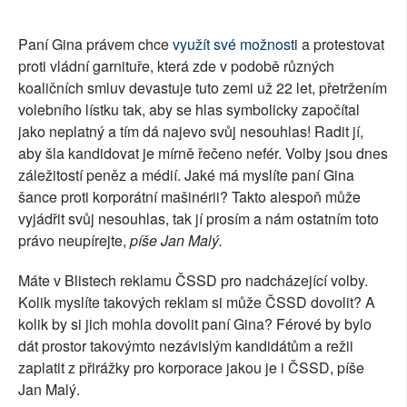
SOCIÁLNÍ SÍTĚ
Paní Gina právem chce
využít své možnosti
a protestovat
RUBRIKY
proti vládní garnituře, která zde v podobě různých
koaličních smluv devastuje tuto zemi už 22 let, přetržením
PLNÁ VERZE STRÁNEK
volebního lístku tak, aby se hlas symbolicky započítal
jako neplatný a tím dá najevo svůj nesouhlas! Radit jí,
aby šla kandidovat je mírně řečeno nefér. Volby jsou dnes
záležitostí peněz a médií. Jaké má myslíte paní Gina
šance proti korporátní mašinérii? Takto alespoň může
vyjádřit svůj nesouhlas, tak jí prosím a nám ostatním toto
právo neupírejte,
píše Jan Malý.
Máte v Blistech reklamu ČSSD pro nadcházející volby.
Kolik myslíte takových reklam si může ČSSD dovolit? A
kolik by si jich mohla dovolit paní Gina? Férové by bylo
dát prostor takovýmto nezávislým kandidátům a režii
zaplatit z přirážky pro korporace jakou je i ČSSD, píše
Jan Malý.