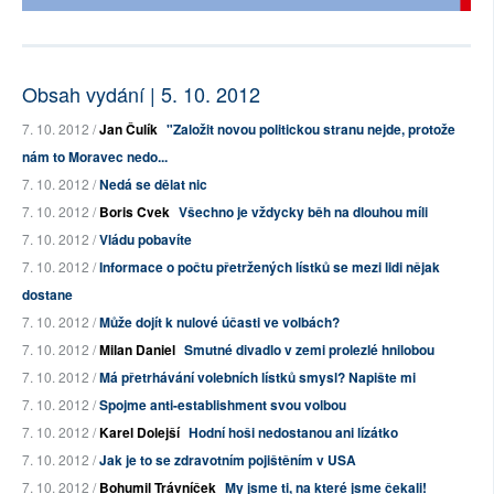
Obsah vydání | 5. 10. 2012
7. 10. 2012 /
Jan Čulík
"Založit novou politickou stranu nejde, protože
nám to Moravec nedo...
7. 10. 2012 /
Nedá se dělat nic
7. 10. 2012 /
Boris Cvek
Všechno je vždycky běh na dlouhou míli
7. 10. 2012 /
Vládu pobavíte
7. 10. 2012 /
Informace o počtu přetržených lístků se mezi lidi nějak
dostane
7. 10. 2012 /
Může dojít k nulové účasti ve volbách?
7. 10. 2012 /
Milan Daniel
Smutné divadlo v zemi prolezlé hnilobou
7. 10. 2012 /
Má přetrhávání volebních lístků smysl? Napište mi
7. 10. 2012 /
Spojme anti-establishment svou volbou
7. 10. 2012 /
Karel Dolejší
Hodní hoši nedostanou ani lízátko
7. 10. 2012 /
Jak je to se zdravotním pojištěním v USA
7. 10. 2012 /
Bohumil Trávníček
My jsme ti, na které jsme čekali!