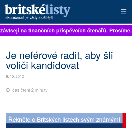
 závisejí na finančních příspěvcích čtenářů. Prosíme, 
PŘIHLÁSIT
AKTUÁLNÍ VYDÁNÍ
Je neférové radit, aby šli
ARCHIV
voliči kandidovat
ROZHOVORY
6. 10. 2012
TÉMATA
čas čtení 2 minuty
NEJČTENĚJŠÍ ZA 7 DNÍ
AUTOŘI
PŘÍSPĚVKY NA PROVOZ