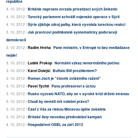
republice
4. 10. 2012 /
Británie naprosto zvrzala privatizaci svých železnic
4. 10. 2012 /
Turecký parlament schválil vojenské operace v Sýrii
4. 10. 2012 /
Sýrie zjišťuje zdroj palby, která vyvolala tureckou reakci
3. 10. 2012 /
Jak pravicoví podnikatelé systematicky podvracejí
demokracii
3. 10. 2012 /
Radim Hreha
Pane ministře, v Entropě to bez medializace
nejde!
3. 10. 2012 /
Luděk Prokop
Normální vzkaz nenormálního počinu
3. 10. 2012 /
Karel Dolejší
Buffalo Bill prezidentem?
3. 10. 2012 /
Roman Joch je "člověk zvláštního ražení"
3. 10. 2012 /
Pavel Tychtl
Panu profesorovi s úctou
3. 10. 2012 /
Rusko vyzvalo NATO, aby se v syrské krizi drželo stranou
3. 10. 2012 /
Chudí by neměli mít volební právo?
3. 10. 2012 /
Časť z Vás za riekou Moravou úplne zošalela
3. 10. 2012 /
nevedou předvolební kampaň
Britské listy
4. 10. 2012 /
Hospodaření OSBL za září 2012