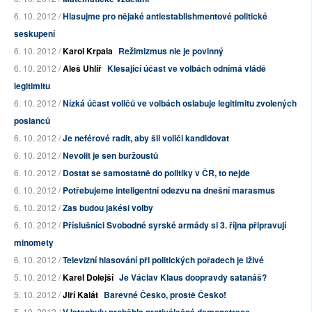
6. 10. 2012 /
Hlasujme pro nějaké antiestablishmentové politické
seskupení
6. 10. 2012 /
Karol Krpala
Režimizmus nie je povinný
6. 10. 2012 /
Aleš Uhlíř
Klesající účast ve volbách odnímá vládě
legitimitu
6. 10. 2012 /
Nízká účast voličů ve volbách oslabuje legitimitu zvolených
poslanců
6. 10. 2012 /
Je neférové radit, aby šli voliči kandidovat
6. 10. 2012 /
Nevolit je sen buržoustů
6. 10. 2012 /
Dostat se samostatně do politiky v ČR, to nejde
6. 10. 2012 /
Potřebujeme inteligentní odezvu na dnešní marasmus
6. 10. 2012 /
Zas budou jakési volby
6. 10. 2012 /
Příslušníci Svobodné syrské armády si 3. října připravují
minomety
6. 10. 2012 /
Televizní hlasování při politických pořadech je lživé
5. 10. 2012 /
Karel Dolejší
Je Václav Klaus doopravdy satanáš?
5. 10. 2012 /
Jiří Kalát
Barevné Česko, prostě Česko!
5. 10. 2012 /