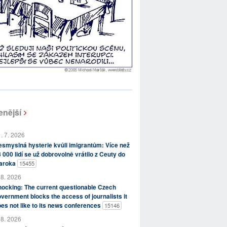
enější
. 7. 2026
smyslná hysterie kvůli imigrantům: Více než
 000 lidí se už dobrovolně vrátilo z Ceuty do
aroka
15455
 8. 2026
ocking: The current questionable Czech
vernment blocks the access of journalists it
es not like to its news conferences
15146
 8. 2026