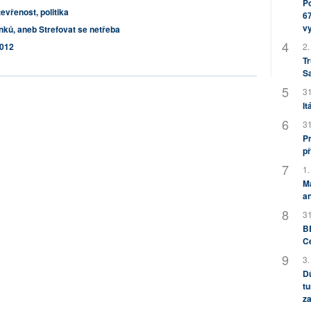
Po
tevřenost, politika
67
v
ků, aneb Strefovat se netřeba
2.
2012
Tr
S
31
It
31
Pr
př
1.
M
an
31
BB
C
3.
Dů
tu
za