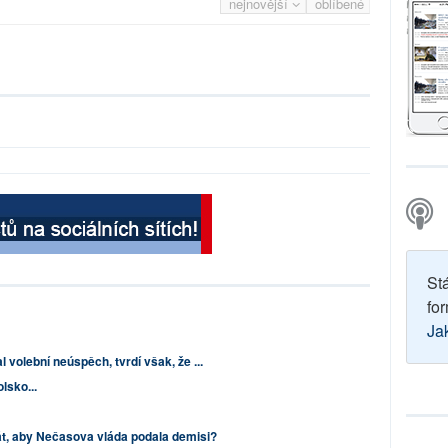
nejnovější
oblíbené
St
for
Ja
 volební neúspěch, tvrdí však, že ...
lsko...
át, aby Nečasova vláda podala demisi?