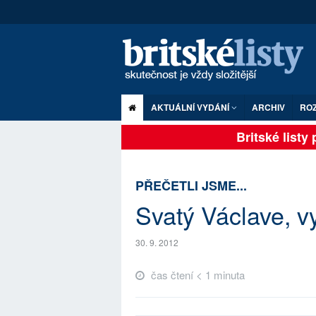
AKTUÁLNÍ VYDÁNÍ
ARCHIV
RO
Britské listy p
PŘEČETLI JSME...
Svatý Václave, vy
30. 9. 2012
čas čtení < 1 minuta