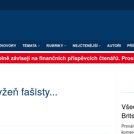
ZHOVORY
TÉMATA
RUBRIKY
NEJČTENĚJŠÍ
AUTOŘI
PŘÍ
lně závisejí na finančních příspěvcích čtenářů. Prosím
žeň fašisty...
Všec
Brit
Primár
komerc