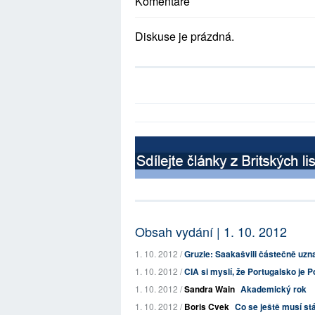
Komentáře
Diskuse je prázdná.
Obsah vydání | 1. 10. 2012
1. 10. 2012 /
Gruzie: Saakašvili částečně uznal
1. 10. 2012 /
CIA si myslí, že Portugalsko je Po
1. 10. 2012 /
Sandra Wain
Akademický rok
1. 10. 2012 /
Boris Cvek
Co se ještě musí st