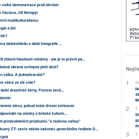
y velké demonstrace proti škrtům
 Václava, čili Netopýr
mrti multikulturalismu
át a jiní
ověk?
va dalekohledu a další fotografie ...
 ztišení hlasitosti reklamy - ale je to právní pa...
dušná obrana schopna plnit úkol?
Nejčt
ko válka. A jednadvacáté?
ké válce ze zlé vůle?
31
Ne
alší drastické škrty, Francie zavá...
48
dořekl
M
tanete slevu, pokud máte drzost smlouvat
1.
povědět na otázky o britské kultuře...
Sh
go
i předvolebních průzkumů "s nulovou vahou"
do
kumy ČT: zavře někdo nakonec generálního ředitele D...
1.
e)ptá