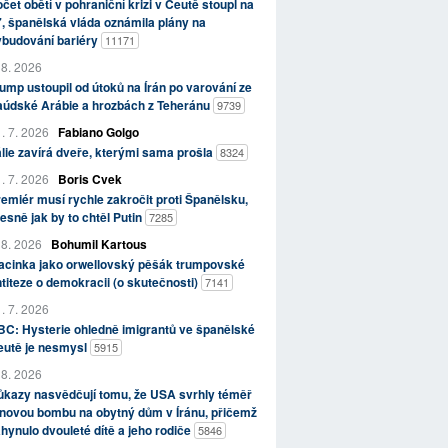
čet obětí v pohraniční krizi v Ceutě stoupl na
, španělská vláda oznámila plány na
ybudování bariéry
11171
 8. 2026
ump ustoupil od útoků na Írán po varování ze
aúdské Arábie a hrozbách z Teheránu
9739
. 7. 2026
Fabiano Golgo
álie zavírá dveře, kterými sama prošla
8324
. 7. 2026
Boris Cvek
emiér musí rychle zakročit proti Španělsku,
esně jak by to chtěl Putin
7285
 8. 2026
Bohumil Kartous
acinka jako orwellovský pěšák trumpovské
titeze o demokracii (o skutečnosti)
7141
. 7. 2026
C: Hysterie ohledně imigrantů ve španělské
eutě je nesmysl
5915
 8. 2026
kazy nasvědčují tomu, že USA svrhly téměř
novou bombu na obytný dům v Íránu, přičemž
hynulo dvouleté dítě a jeho rodiče
5846