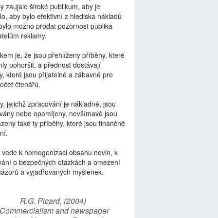
by zaujalo široké publikum, aby je
lo, aby bylo efektivní z hlediska nákladů
bylo možno prodat pozornost publika
telům reklamy.
kem je, že jsou přehlíženy příběhy, které
ly pohoršit, a přednost dostávají
y, které jsou přijatelné a zábavné pro
počet čtenářů.
y, jejichž zpracování je nákladné, jsou
vány nebo opomíjeny, nevšímavě jsou
zeny také ty příběhy, které jsou finančně
ní.
 vede k homogenizaci obsahu novin, k
vání o bezpečných otázkách a omezení
názorů a vyjadřovaných myšlenek.
R.G. Picard, (2004)
“Commercialism and newspaper