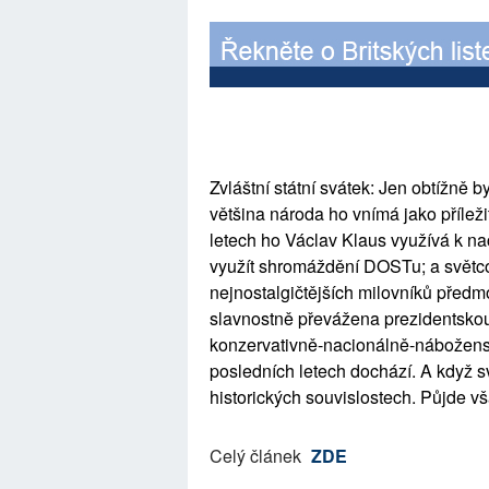
Zvláštní státní svátek: Jen obtížně
většina národa ho vnímá jako příleži
letech ho Václav Klaus využívá k na
využít shromáždění DOSTu; a světcov
nejnostalgičtějších milovníků předmo
slavnostně převážena prezidentskou 
konzervativně-nacionálně-náboženský
posledních letech dochází. A když sv
historických souvislostech. Půjde vš
Celý článek
ZDE