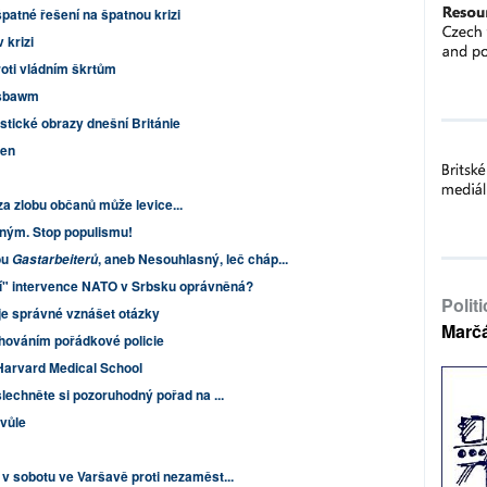
špatné řešení na špatnou krizi
 krizi
roti vládním škrtům
bsbawm
stické obrazy dnešní Británie
cen
 za zlobu občanů může levice...
ným. Stop populismu!
ou
, aneb Nesouhlasný, leč cháp...
Gastarbeiterů
í" intervence NATO v Srbsku oprávněná?
Polit
je správné vznášet otázky
Marč
hováním pořádkové policie
Harvard Medical School
lechněte si pozoruhodný pořad na ...
 vůle
 v sobotu ve Varšavě proti nezaměst...