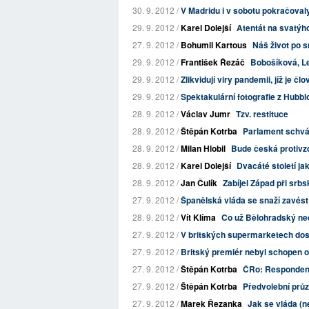
30. 9. 2012 /
V Madridu i v sobotu pokračoval
29. 9. 2012 /
Karel Dolejší
Atentát na svatýho
27. 9. 2012 /
Bohumil Kartous
Náš život po s
29. 9. 2012 /
František Řezáč
Bobošíková, Leg
29. 9. 2012 /
Zlikvidují viry pandemii, jíž je čl
29. 9. 2012 /
Spektakulární fotografie z Hubblo
28. 9. 2012 /
Václav Jumr
Tzv. restituce
28. 9. 2012 /
Štěpán Kotrba
Parlament schválil
28. 9. 2012 /
Milan Hlobil
Bude česká protivz
28. 9. 2012 /
Karel Dolejší
Dvacáté století ja
28. 9. 2012 /
Jan Čulík
Zabíjel Západ při srbs
27. 9. 2012 /
Španělská vláda se snaží zavést d
28. 9. 2012 /
Vít Klíma
Co už Bělohradský ne
27. 9. 2012 /
V britských supermarketech dos
27. 9. 2012 /
Britský premiér nebyl schopen od
27. 9. 2012 /
Štěpán Kotrba
ČRo: Respondent
27. 9. 2012 /
Štěpán Kotrba
Předvolební průz
27. 9. 2012 /
Marek Řezanka
Jak se vláda (n