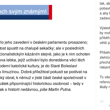
tak, a
pobavi
a aby 
zadava
Výsled
by moh
příběh
 bylo jeho zavedení v českém parlamentu prosazeno;
větší 
tost spustit na chalupě sekačky; ale v posledních
Příběh
cionalistickým kázáním stejně, jako je k nim ochoten
zlehčo
a lebka, jejíž uctívání bylo donedávna věcí těch
přechá
derní katolické kultury, je do Staré Boleslavi
riskant
limuzínou. Dobrá příležitost pokusit se podívat na
To vše
 obrat, k němuž v jisté části české společnosti v
refero
átek připomínající historickou osobnost -- tedy v
škály 
ak o historii nedávnou,
píše Martin Putna.