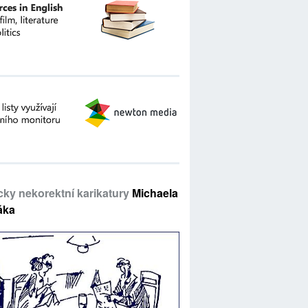
icky nekorektní karikatury
Michaela
áka