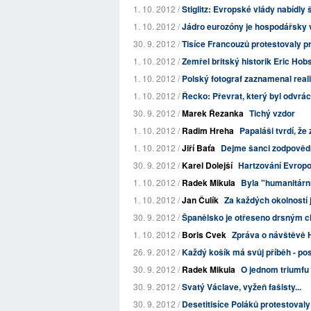
1. 10. 2012 /
Stiglitz: Evropské vlády nabídly 
1. 10. 2012 /
Jádro eurozóny je hospodářsky v
30. 9. 2012 /
Tisíce Francouzů protestovaly p
1. 10. 2012 /
Zemřel britský historik Eric Ho
1. 10. 2012 /
Polský fotograf zaznamenal reali
1. 10. 2012 /
Řecko: Převrat, který byl odvrá
30. 9. 2012 /
Marek Řezanka
Tichý vzdor
1. 10. 2012 /
Radim Hreha
Papaláši tvrdí, že
1. 10. 2012 /
Jiří Baťa
Dejme šanci zodpověd
30. 9. 2012 /
Karel Dolejší
Hartzování Evrop
1. 10. 2012 /
Radek Mikula
Byla "humanitárn
1. 10. 2012 /
Jan Čulík
Za každých okolností 
30. 9. 2012 /
Španělsko je otřeseno drsným c
1. 10. 2012 /
Boris Cvek
Zpráva o návštěvě 
26. 9. 2012 /
Každý košík má svůj příběh - pos
30. 9. 2012 /
Radek Mikula
O jednom triumfu
30. 9. 2012 /
Svatý Václave, vyžeň fašisty...
30. 9. 2012 /
Desetitisíce Poláků protestovaly