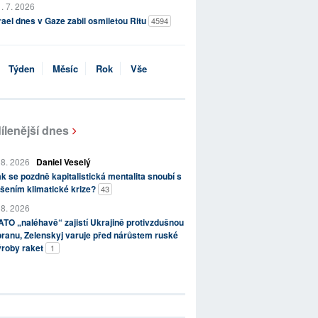
. 7. 2026
rael dnes v Gaze zabil osmiletou Ritu
4594
Týden
Měsíc
Rok
Vše
ílenější dnes
 8. 2026
Daniel Veselý
k se pozdně kapitalistická mentalita snoubí s
šením klimatické krize?
43
 8. 2026
TO „naléhavě“ zajistí Ukrajině protivzdušnou
ranu, Zelenskyj varuje před nárůstem ruské
ýroby raket
1