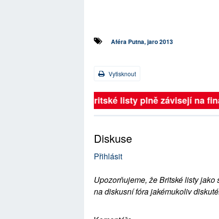
Aféra Putna, jaro 2013
Vytisknout
Britské listy plně závisejí na 
Diskuse
Přihlásit
Upozorňujeme, že Britské listy jako 
na diskusní fóra jakémukoliv diskuté