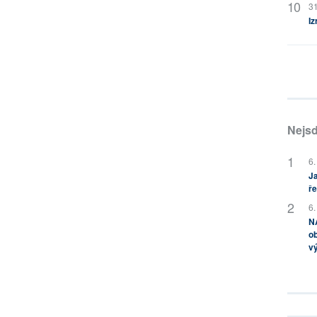
31
Iz
Nejsd
6.
Ja
ře
6.
NA
ob
v