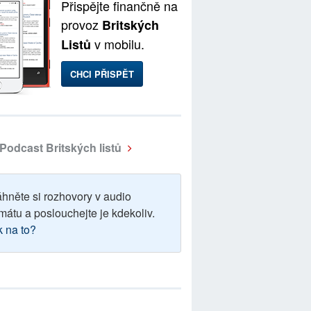
Přispějte finančně na
provoz
Britských
v mobilu.
Listů
CHCI PŘISPĚT
Podcast Britských listů
áhněte si rozhovory v audio
mátu a poslouchejte je kdekoliv.
k na to?