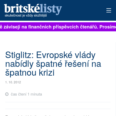
ně závisejí na finančních příspěvcích čtenářů. Prosíme
PŘIHLÁSIT
AKTUÁLNÍ VYDÁNÍ
ARCHIV
Stiglitz: Evropské vlády
nabídly špatné řešení na
ROZHOVORY
špatnou krizi
TÉMATA
1. 10. 2012
NEJČTENĚJŠÍ ZA 7 DNÍ
čas čtení 1 minuta
AUTOŘI
PŘÍSPĚVKY NA PROVOZ