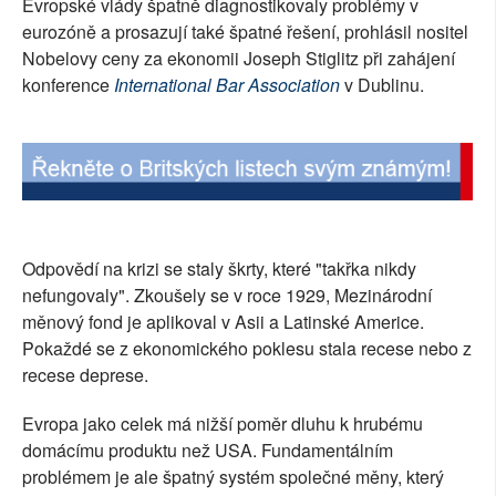
Evropské vlády špatně diagnostikovaly problémy v
SOCIÁLNÍ SÍTĚ
eurozóně a prosazují také špatné řešení, prohlásil nositel
Nobelovy ceny za ekonomii Joseph Stiglitz při zahájení
RUBRIKY
konference
International Bar Association
v Dublinu.
PLNÁ VERZE STRÁNEK
Odpovědí na krizi se staly škrty, které "takřka nikdy
nefungovaly". Zkoušely se v roce 1929, Mezinárodní
měnový fond je aplikoval v Asii a Latinské Americe.
Pokaždé se z ekonomického poklesu stala recese nebo z
recese deprese.
Evropa jako celek má nižší poměr dluhu k hrubému
domácímu produktu než USA. Fundamentálním
problémem je ale špatný systém společné měny, který