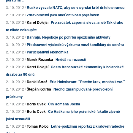
pořad na ...
3. 10. 2012 /
Rusko vyzvalo NATO, aby se v syrské krizi drželo stranou
2. 10. 2012 /
Zdravotnictví jako oběť chtivosti pojišťoven
3. 10. 2012 /
Karel Dolejší
Pro začátek záporná sleva, aneb Tak draho
to nikde nekoupíte
3. 10. 2012 /
Bahrajn: Nepokoje po pohřbu opozičního aktivisty
3. 10. 2012 /
Představení výsledků výzkumu mezi kandidáty do senátu
2. 10. 2012 /
Participativní ekonomika
2. 10. 2012 /
Marek Řezanka
Hnědá na rozcestí
2. 10. 2012 /
Karel Dolejší
Cesta francouzské ekonomiky k holandské
dražbě za 80 dnů
2. 10. 2012 /
Daniel Strož
Eric Hobsbawm: "Poteče krev, mnoho krve."
2. 10. 2012 /
Štěpán Kotrba
Nechci zmanipulované předvolební
průzkumy
2. 10. 2012 /
Boris Cvek
Čin Romana Jocha
2. 10. 2012 /
Boris Cvek
Co Haška na jeho právnické fakultě zjevně
jaksi nenaučili
2. 10. 2012 /
Tomáš Koloc
Letně-podzimní reportáž z královéhradecké