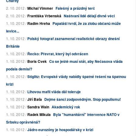
Charity
2. 10. 2012 /
Michal Vimmer
Falešný a prázdný terč
2. 10. 2012 /
Františka Vrbenská
Naštvaní lidé dělají divné věci
1. 10. 2012 /
Radim Hreha
Papaláši tvrdí, že za zlobu občanů může
levice...
1. 10. 2012 /
Polský fotograf zaznamenal realistické obrazy dnešní
Británie
1. 10. 2012 /
Řecko: Převrat, který byl odvrácen
1. 10. 2012 /
Boris Cvek
Co se ještě musí stát, aby Nečasova vláda
podala demisi?
1. 10. 2012 /
Stiglitz: Evropské vlády nabídly špatné řešení na špatnou
krizi
1. 10. 2012 /
Lihovou mafii vláda dál toleruje
1. 10. 2012 /
Jiří Baťa
Dejme šanci zodpovědným. Stop populismu!
1. 10. 2012 /
Sandra Wain
Akademický rok
1. 10. 2012 /
Radek Mikula
Byla "humanitární" intervence NATO v
Srbsku oprávněná?
1. 10. 2012 /
Jádro eurozóny je hospodářsky v krizi