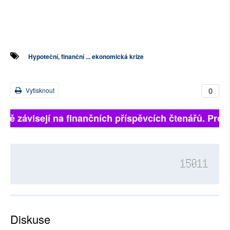
Hypoteční, finanční ... ekonomická krize
0
Vytisknout
plně závisejí na finančních příspěvcích čtenářů. Prosí
15011
Diskuse