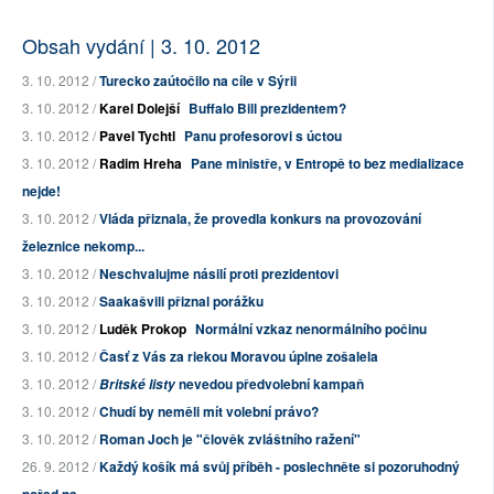
Obsah vydání | 3. 10. 2012
3. 10. 2012 /
Turecko zaútočilo na cíle v Sýrii
3. 10. 2012 /
Karel Dolejší
Buffalo Bill prezidentem?
3. 10. 2012 /
Pavel Tychtl
Panu profesorovi s úctou
3. 10. 2012 /
Radim Hreha
Pane ministře, v Entropě to bez medializace
nejde!
3. 10. 2012 /
Vláda přiznala, že provedla konkurs na provozování
železnice nekomp...
3. 10. 2012 /
Neschvalujme násilí proti prezidentovi
3. 10. 2012 /
Saakašvili přiznal porážku
3. 10. 2012 /
Luděk Prokop
Normální vzkaz nenormálního počinu
3. 10. 2012 /
Časť z Vás za riekou Moravou úplne zošalela
3. 10. 2012 /
nevedou předvolební kampaň
Britské listy
3. 10. 2012 /
Chudí by neměli mít volební právo?
3. 10. 2012 /
Roman Joch je "člověk zvláštního ražení"
26. 9. 2012 /
Každý košík má svůj příběh - poslechněte si pozoruhodný