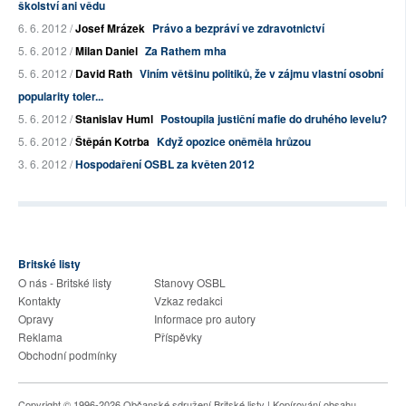
školství ani vědu
6. 6. 2012 /
Josef Mrázek
Právo a bezpráví ve zdravotnictví
5. 6. 2012 /
Milan Daniel
Za Rathem mha
5. 6. 2012 /
David Rath
Viním většinu politiků, že v zájmu vlastní osobní
popularity toler...
5. 6. 2012 /
Stanislav Huml
Postoupila justiční mafie do druhého levelu?
5. 6. 2012 /
Štěpán Kotrba
Když opozice oněměla hrůzou
3. 6. 2012 /
Hospodaření OSBL za květen 2012
Britské listy
O nás - Britské listy
Stanovy OSBL
Kontakty
Vzkaz redakci
Opravy
Informace pro autory
Reklama
Příspěvky
Obchodní podmínky
Copyright © 1996-2026
Občanské sdružení Britské listy
| Kopírování obsahu