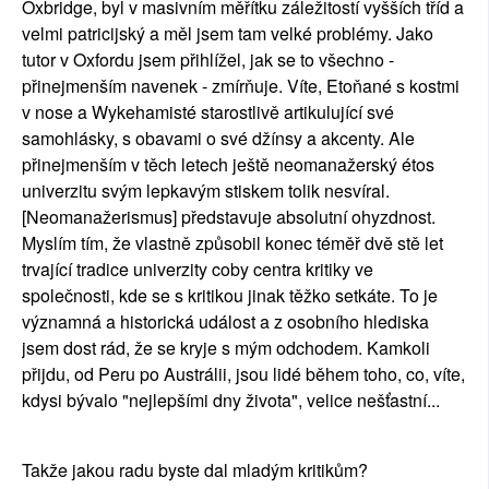
Oxbridge, byl v masivním měřítku záležitostí vyšších tříd a
velmi patricijský a měl jsem tam velké problémy. Jako
tutor v Oxfordu jsem přihlížel, jak se to všechno -
přinejmenším navenek - zmírňuje. Víte, Etoňané s kostmi
v nose a Wykehamisté starostlivě artikulující své
samohlásky, s obavami o své džínsy a akcenty. Ale
přinejmenším v těch letech ještě neomanažerský étos
univerzitu svým lepkavým stiskem tolik nesvíral.
[Neomanažerismus] představuje absolutní ohyzdnost.
Myslím tím, že vlastně způsobil konec téměř dvě stě let
trvající tradice univerzity coby centra kritiky ve
společnosti, kde se s kritikou jinak těžko setkáte. To je
významná a historická událost a z osobního hlediska
jsem dost rád, že se kryje s mým odchodem. Kamkoli
přijdu, od Peru po Austrálii, jsou lidé během toho, co, víte,
kdysi bývalo "nejlepšími dny života", velice nešťastní...
Takže jakou radu byste dal mladým kritikům?