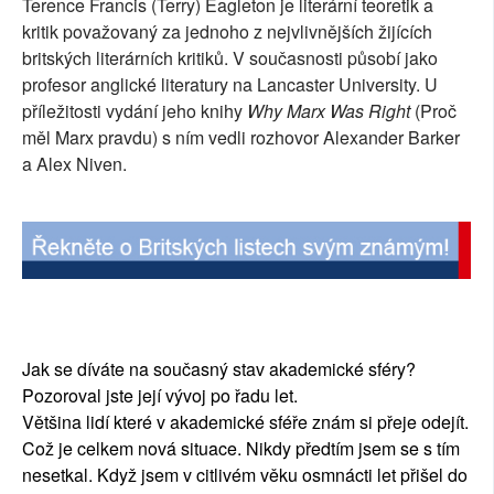
Terence Francis (Terry) Eagleton je literární teoretik a
SOCIÁLNÍ SÍTĚ
kritik považovaný za jednoho z nejvlivnějších žijících
britských literárních kritiků. V současnosti působí jako
RUBRIKY
profesor anglické literatury na Lancaster University. U
příležitosti vydání jeho knihy
Why Marx Was Right
(Proč
PLNÁ VERZE STRÁNEK
měl Marx pravdu) s ním vedli rozhovor Alexander Barker
a Alex Niven.
Jak se díváte na současný stav akademické sféry?
Pozoroval jste její vývoj po řadu let.
Většina lidí které v akademické sféře znám si přeje odejít.
Což je celkem nová situace. Nikdy předtím jsem se s tím
nesetkal. Když jsem v citlivém věku osmnácti let přišel do