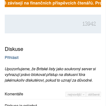
plně závisejí na finančních příspěvcích čtenářů. Prosí
13942
Diskuse
Přihlásit
Upozorňujeme, že Britské listy jako soukromý server si
vyhrazují právo blokovat přístup na diskusní fóra
jakémukoliv diskutérovi, pokud to uznají za důvodné.
Komentáře
nejnovější
oblíbené
Diskuse je prázdná.