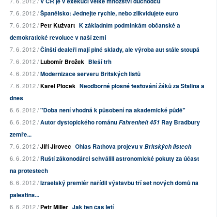
7. 6. 2012 /
V ČR je v exekuci velké množství důchodců
7. 6. 2012 /
Španělsko: Jednejte rychle, nebo zlikvidujete euro
7. 6. 2012 /
Petr Kužvart
K základním podmínkám občanské a
demokratické revoluce v naší zemí
7. 6. 2012 /
Čínští dealeři mají plné sklady, ale výroba aut stále stoupá
7. 6. 2012 /
Lubomír Brožek
Bleší trh
4. 6. 2012 /
Modernizace serveru Britských listů
7. 6. 2012 /
Karel Plocek
Neodborné plošné testování žáků za Stalina a
dnes
6. 6. 2012 /
"Doba není vhodná k působení na akademické půdě"
6. 6. 2012 /
Autor dystopického románu
Ray Bradbury
Fahrenheit 451
zemře...
7. 6. 2012 /
Jiří Jírovec
Ohlas Rathova projevu v
Britských listech
6. 6. 2012 /
Ruští zákonodárci schválili astronomické pokuty za účast
na protestech
6. 6. 2012 /
Izraelský premiér nařídil výstavbu tří set nových domů na
palestins...
6. 6. 2012 /
Petr Miller
Jak ten čas letí