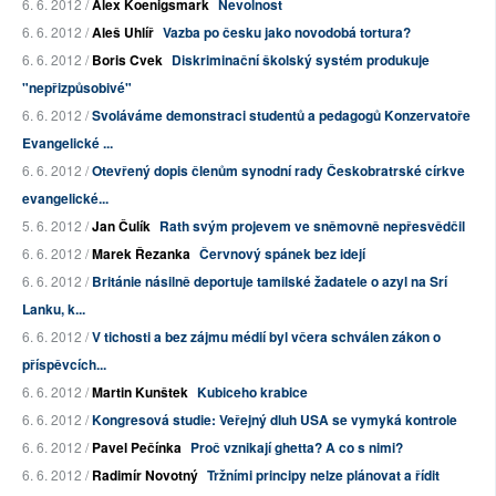
6. 6. 2012 /
Alex Koenigsmark
Nevolnost
6. 6. 2012 /
Aleš Uhlíř
Vazba po česku jako novodobá tortura?
6. 6. 2012 /
Boris Cvek
Diskriminační školský systém produkuje
"nepřizpůsobivé"
6. 6. 2012 /
Svoláváme demonstraci studentů a pedagogů Konzervatoře
Evangelické ...
6. 6. 2012 /
Otevřený dopis členům synodní rady Českobratrské církve
evangelické...
5. 6. 2012 /
Jan Čulík
Rath svým projevem ve sněmovně nepřesvědčil
6. 6. 2012 /
Marek Řezanka
Červnový spánek bez idejí
6. 6. 2012 /
Británie násilně deportuje tamilské žadatele o azyl na Srí
Lanku, k...
6. 6. 2012 /
V tichosti a bez zájmu médií byl včera schválen zákon o
příspěvcích...
6. 6. 2012 /
Martin Kunštek
Kubiceho krabice
6. 6. 2012 /
Kongresová studie: Veřejný dluh USA se vymyká kontrole
6. 6. 2012 /
Pavel Pečínka
Proč vznikají ghetta? A co s nimi?
6. 6. 2012 /
Radimír Novotný
Tržními principy nelze plánovat a řídit