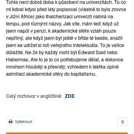
Tohle není dobrá doba k působení na univerzitách. To co
mi kdosi kdysi před lety popisoval (vlastně to bylo zrovna
v Jižní Africe) jako thatcherizaci univerzit nabírá na
tempu, pod různými názvy. Jak víte, mám teď, když už
jsem napůl v penzi, k akademické sféře vztah pouze
nepřímý, ale když jsem byl ještě v břiše té bestie, snažil
jsem se udržet si roli veřejného intelektuála. To je velice
důležité. Ne že by každý mohl být Edward Said nebo
Habermas. Ale to je to co potřebujeme dělat, a dokonce
mnohem hlouběji a přesněji, vzhledem k takřka úplné
asimilaci akademické sféry do kapitalismu.
Celý rozhovor v angličtině:
ZDE
0
Vytisknout