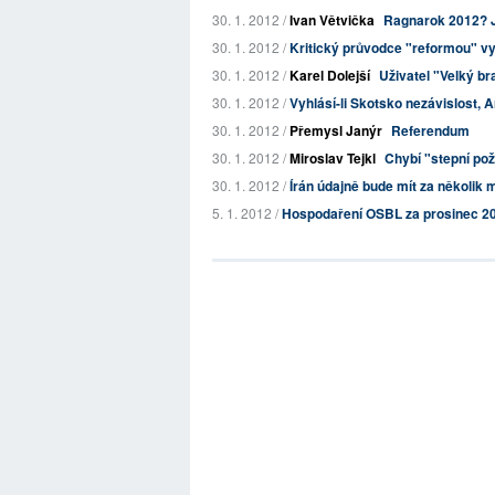
30. 1. 2012 /
Ivan Větvička
Ragnarok 2012? 
30. 1. 2012 /
Kritický průvodce "reformou" v
30. 1. 2012 /
Karel Dolejší
Uživatel "Velký br
30. 1. 2012 /
Vyhlásí-li Skotsko nezávislost, An
30. 1. 2012 /
Přemysl Janýr
Referendum
30. 1. 2012 /
Miroslav Tejkl
Chybí "stepní po
30. 1. 2012 /
Írán údajně bude mít za několik 
5. 1. 2012 /
Hospodaření OSBL za prosinec 2