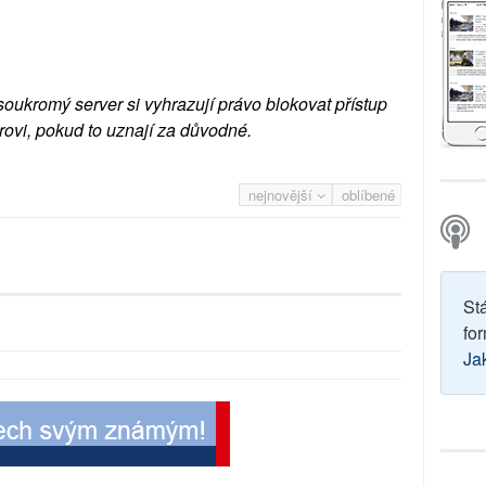
soukromý server si vyhrazují právo blokovat přístup
rovi, pokud to uznají za důvodné.
nejnovější
oblíbené
St
for
Ja