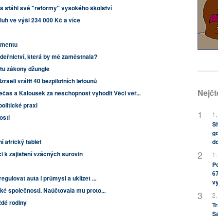
š stáhl své "reformy" vysokého školství
luh ve výši 234 000 Kč a více
hmentu
adeřnictví, která by mě zaměstnala?
tu zákony džungle
zraeli vrátit 40 bezpilotních letounů
Nejčt
Nečas a Kalousek za neschopnost vyhodit Věci veř...
olitické praxi
1.
osti
Sh
go
do
 africký tablet
 k zajištění vzácných surovin
1.
Po
67
egulovat auta i průmysl a uklízet ...
v
ké společnosti. Naúčtovala mu proto...
2.
ždé rodiny
Tr
S