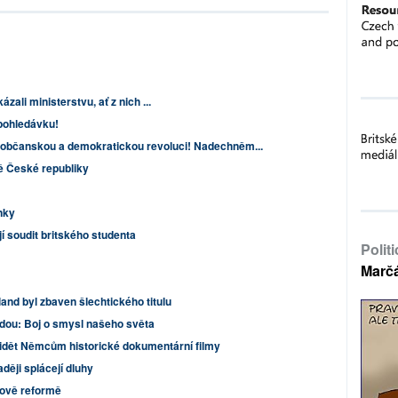
ázali ministerstvu, ať z nich ...
pohledávku!
 občanskou a demokratickou revoluci! Nadechněm...
ě České republiky
nky
 soudit britského studenta
Polit
Marč
and byl zbaven šlechtického titulu
dou: Boj o smysl našeho světa
idět Němcům historické dokumentární filmy
aději splácejí dluhy
šově reformě