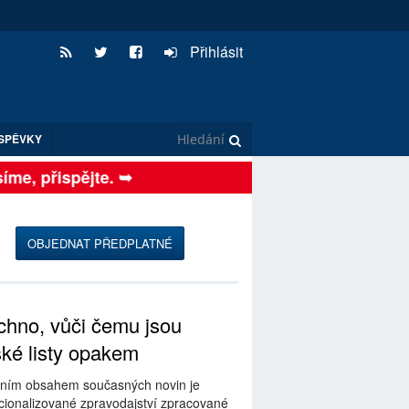
Přihlásit
SPĚVKY
me, přispějte. ➥
OBJEDNAT PŘEDPLATNÉ
hno, vůči čemu jsou
ské listy opakem
ním obsahem současných novin je
ionalizované zpravodajství zpracované