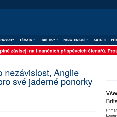
ZHOVORY
TÉMATA
RUBRIKY
NEJČTENĚJŠÍ
AUTOŘI
PŘÍ
lně závisejí na finančních příspěvcích čtenářů. Prosí
o nezávislost, Anglie
 pro své jaderné ponorky
Všec
Brit
Primár
komerc