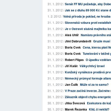
31. 1. 2012 /
Senát FF MU požaduje, aby Dobe
31. 1. 2012 /
Jak se z dluhu 89 000 Kč stane d
1. 2. 2012 /
Volná příroda je poklad, ne hrozba
31. 1. 2012 /
Slovenská vzbura proti establis
31. 1. 2012 /
Je v Ostravě slušná majitelka k
31. 1. 2012 /
Aleš Uhlíř
Namísto právního stá
31. 1. 2012 /
Jimi Dabrundašvili
Gruzie musí I
31. 1. 2012 /
Boris Cvek
Cena, kterou platí 
31. 1. 2012 /
Boris Cvek
Tunelování v běžné p
31. 1. 2012 /
Robert Filgas
O úpadku vzdělan
31. 1. 2012 /
Jiří Kalát
Válkychtivý Izrael
31. 1. 2012 /
Konžský vynálezce prodává první
31. 1. 2012 /
Německý průmysl formuje alianci
31. 1. 2012 /
Jan Čulík
Může si za to sama?
31. 1. 2012 /
V Praze začíná inverze. Začněte r
30. 1. 2012 /
Zákazník objevil chybu energetic
30. 1. 2012 /
Jitka Švecová
Exekutora do ka
30. 1. 2012 /
Marek Řezanka
Klid, či neklid?