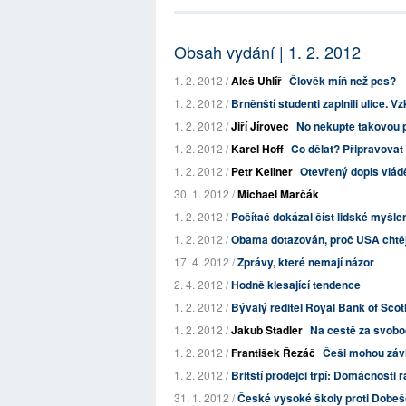
Obsah vydání | 1. 2. 2012
1. 2. 2012 /
Aleš Uhlíř
Člověk míň než pes?
1. 2. 2012 /
Brněnští studenti zaplnili ulice. Vzk
1. 2. 2012 /
Jiří Jírovec
No nekupte takovou 
1. 2. 2012 /
Karel Hoff
Co dělat? Připravovat
1. 2. 2012 /
Petr Kellner
Otevřený dopis vlád
30. 1. 2012 /
Michael Marčák
1. 2. 2012 /
Počítač dokázal číst lidské myšle
1. 2. 2012 /
Obama dotazován, proč USA chtějí
17. 4. 2012 /
Zprávy, které nemají názor
2. 4. 2012 /
Hodně klesající tendence
1. 2. 2012 /
Bývalý ředitel Royal Bank of Scotl
1. 2. 2012 /
Jakub Stadler
Na cestě za svobo
1. 2. 2012 /
František Řezáč
Češi mohou záv
1. 2. 2012 /
Britští prodejci trpí: Domácnosti r
31. 1. 2012 /
České vysoké školy proti Dobe