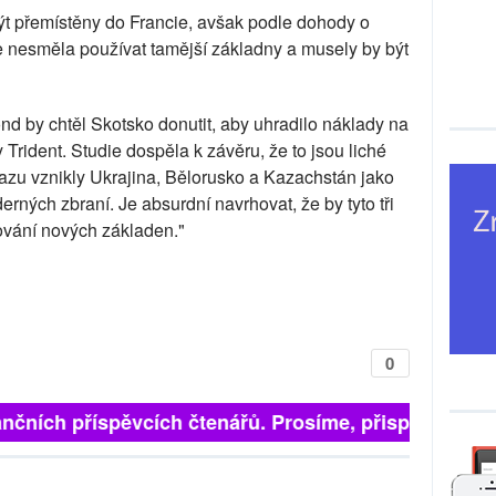
ýt přemístěny do Francie, avšak podle dohody o
ie nesměla používat tamější základny a musely by být
nd by chtěl Skotsko donutit, aby uhradilo náklady na
Trident. Studie dospěla k závěru, že to jsou liché
azu vznikly Ukrajina, Bělorusko a Kazachstán jako
rných zbraní. Je absurdní navrhovat, že by tyto tři
ování nových základen."
0
 finančních příspěvcích čtenářů. Prosíme, přispějte. ➥