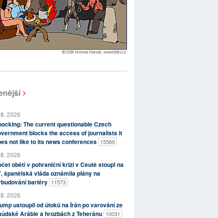
enější
 8. 2026
ocking: The current questionable Czech
vernment blocks the access of journalists it
es not like to its news conferences
15569
 8. 2026
čet obětí v pohraniční krizi v Ceutě stoupl na
, španělská vláda oznámila plány na
ybudování bariéry
11573
 8. 2026
ump ustoupil od útoků na Írán po varování ze
aúdské Arábie a hrozbách z Teheránu
10031