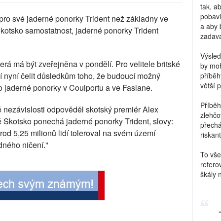
tak, a
pobavi
 pro své jaderné ponorky Trident než základny ve
a aby 
Skotsko samostatnost, jaderné ponorky Trident
zadava
Výsled
rá má být zveřejněna v pondělí. Pro velitele britské
by moh
í nyní čelit důsledkům toho, že budoucí možný
příběh
větší 
o jaderné ponorky v Coulportu a ve Faslane.
Příběh
 nezávislosti odpověděl skotský premiér Alex
zlehčo
 Skotsko ponechá jaderné ponorky Trident, slovy:
přechá
rod 5,25 milionů lidí toleroval na svém území
riskant
dného ničení."
To vše
refero
škály 