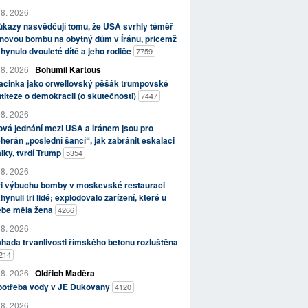
 8. 2026
kazy nasvědčují tomu, že USA svrhly téměř
novou bombu na obytný dům v Íránu, přičemž
hynulo dvouleté dítě a jeho rodiče
7759
 8. 2026
Bohumil Kartous
acinka jako orwellovský pěšák trumpovské
titeze o demokracii (o skutečnosti)
7447
 8. 2026
vá jednání mezi USA a Íránem jsou pro
herán „poslední šancí“, jak zabránit eskalaci
lky, tvrdí Trump
5354
 8. 2026
ři výbuchu bomby v moskevské restauraci
hynuli tři lidé; explodovalo zařízení, které u
ebe měla žena
4266
 8. 2026
hada trvanlivosti římského betonu rozluštěna
214
 8. 2026
Oldřich Maděra
potřeba vody v JE Dukovany
4120
 8. 2026