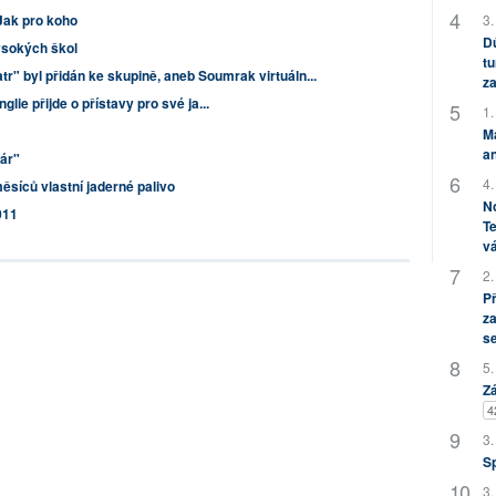
3.
Jak pro koho
Dů
ysokých škol
tu
atr" byl přidán ke skupině, aneb Soumrak virtuáln...
za
glie přijde o přístavy pro své ja...
1.
M
an
žár"
4.
měsíců vlastní jaderné palivo
No
011
Te
vá
2.
P
za
s
5.
Zá
4
3.
S
3.