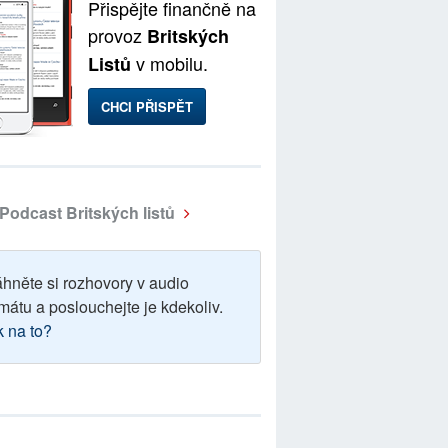
Přispějte finančně na
provoz
Britských
v mobilu.
Listů
CHCI PŘISPĚT
Podcast Britských listů
áhněte si rozhovory v audio
mátu a poslouchejte je kdekoliv.
k na to?