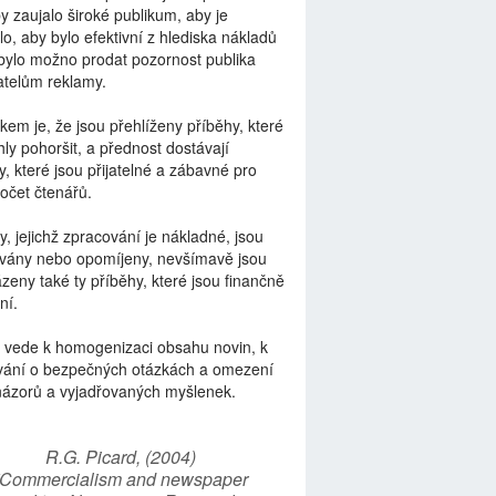
by zaujalo široké publikum, aby je
lo, aby bylo efektivní z hlediska nákladů
bylo možno prodat pozornost publika
telům reklamy.
kem je, že jsou přehlíženy příběhy, které
ly pohoršit, a přednost dostávají
y, které jsou přijatelné a zábavné pro
počet čtenářů.
y, jejichž zpracování je nákladné, jsou
vány nebo opomíjeny, nevšímavě jsou
zeny také ty příběhy, které jsou finančně
ní.
 vede k homogenizaci obsahu novin, k
vání o bezpečných otázkách a omezení
názorů a vyjadřovaných myšlenek.
R.G. Picard, (2004)
“Commercialism and newspaper