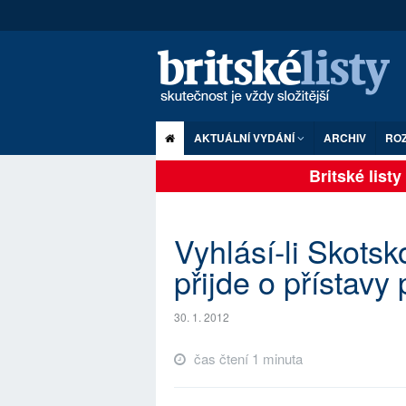
AKTUÁLNÍ VYDÁNÍ
ARCHIV
RO
Britské listy p
Vyhlásí-li Skotsk
přijde o přístavy
30. 1. 2012
čas čtení 1 minuta