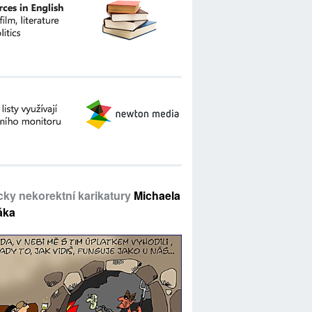
icky nekorektní karikatury
Michaela
áka