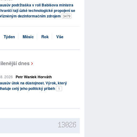
ausův podržtaška v roli Babišova ministra
hraničí tají úzké technologické propojení se
přízněným dezinformačním zdrojem
3479
Týden
Měsíc
Rok
Vše
ílenější dnes
 8. 2026
Petr Waniek Horváth
ausův útok na důstojnost. Výrok, který
haluje celý jeho politický příběh
1
13026