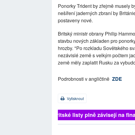
Ponorky Trident by zřejmě musely b
nešíření jaderných zbraní by Britán
postaveny nové.
Britský ministr obrany Philip Hammo
stavbu nových základen pro ponorky 
hrozby. "Po rozkladu Sovětského sv
nezávislé země s velkým počtem jade
země měly zaplatit Rusku za vybud
Podrobnosti v angličtině
ZDE
Vytisknout
Britské listy plně závisejí na