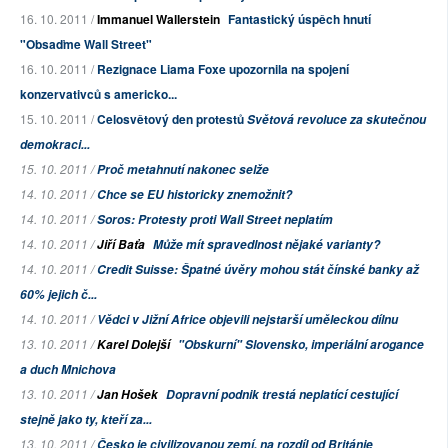
16. 10. 2011 /
Immanuel Wallerstein
Fantastický úspěch hnutí
"Obsaďme Wall Street"
16. 10. 2011 /
Rezignace Liama Foxe upozornila na spojení
konzervativců s americko...
15. 10. 2011 /
Celosvětový den protestů
Světová revoluce za skutečnou
demokraci...
15. 10. 2011 /
Proč metahnutí nakonec selže
14. 10. 2011 /
Chce se EU historicky znemožnit?
14. 10. 2011 /
Soros: Protesty proti Wall Street neplatím
14. 10. 2011 /
Jiří Baťa
Může mít spravedlnost nějaké varianty?
14. 10. 2011 /
Credit Suisse: Špatné úvěry mohou stát čínské banky až
60% jejich č...
14. 10. 2011 /
Vědci v Jižní Africe objevili nejstarší uměleckou dílnu
13. 10. 2011 /
Karel Dolejší
"Obskurní" Slovensko, imperiální arogance
a duch Mnichova
13. 10. 2011 /
Jan Hošek
Dopravní podnik trestá neplatící cestující
stejně jako ty, kteří za...
13. 10. 2011 /
Česko je civilizovanou zemí, na rozdíl od Británie