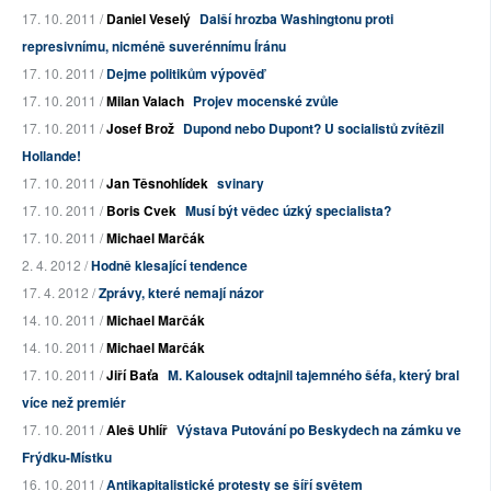
17. 10. 2011 /
Daniel Veselý
Další hrozba Washingtonu proti
represivnímu, nicméně suverénnímu Íránu
17. 10. 2011 /
Dejme politikům výpověď
17. 10. 2011 /
Milan Valach
Projev mocenské zvůle
17. 10. 2011 /
Josef Brož
Dupond nebo Dupont? U socialistů zvítězil
Hollande!
17. 10. 2011 /
Jan Těsnohlídek
svinary
17. 10. 2011 /
Boris Cvek
Musí být vědec úzký specialista?
17. 10. 2011 /
Michael Marčák
2. 4. 2012 /
Hodně klesající tendence
17. 4. 2012 /
Zprávy, které nemají názor
14. 10. 2011 /
Michael Marčák
14. 10. 2011 /
Michael Marčák
17. 10. 2011 /
Jiří Baťa
M. Kalousek odtajnil tajemného šéfa, který bral
více než premiér
17. 10. 2011 /
Aleš Uhlíř
Výstava Putování po Beskydech na zámku ve
Frýdku-Místku
16. 10. 2011 /
Antikapitalistické protesty se šíří světem