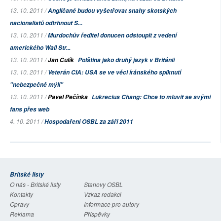
13. 10. 2011 /
Angličané budou vyšetřovat snahy skotských
nacionalistů odtrhnout S...
13. 10. 2011 /
Murdochův ředitel donucen odstoupit z vedení
amerického
Wall Str...
13. 10. 2011 /
Jan Čulík
Polština jako druhý jazyk v Británii
13. 10. 2011 /
Veterán CIA: USA se ve věci íránského spiknutí
"nebezpečně mýlí"
13. 10. 2011 /
Pavel Pečínka
Lukrecius Chang: Chce to mluvit se svými
fans přes web
4. 10. 2011 /
Hospodaření OSBL za září 2011
Britské listy
O nás - Britské listy
Stanovy OSBL
Kontakty
Vzkaz redakci
Opravy
Informace pro autory
Reklama
Příspěvky