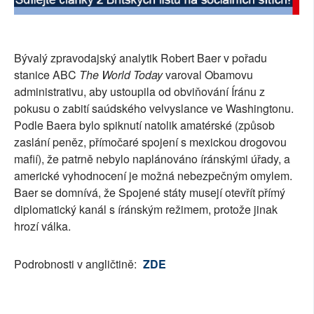
SOCIÁLNÍ SÍTĚ
RUBRIKY
Bývalý zpravodajský analytik Robert Baer v pořadu
stanice ABC
The World Today
varoval Obamovu
PLNÁ VERZE STRÁNEK
administrativu, aby ustoupila od obviňování Íránu z
pokusu o zabití saúdského velvyslance ve Washingtonu.
Podle Baera bylo spiknutí natolik amatérské (způsob
zaslání peněz, přímočaré spojení s mexickou drogovou
mafií), že patrně nebylo naplánováno íránskými úřady, a
americké vyhodnocení je možná nebezpečným omylem.
Baer se domnívá, že Spojené státy musejí otevřít přímý
diplomatický kanál s íránským režimem, protože jinak
hrozí válka.
Podrobnosti v angličtině:
ZDE