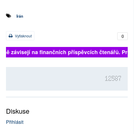
Írán
0
Vytisknout
plně závisejí na finančních příspěvcích čtenářů. Pros
12587
Diskuse
Přihlásit