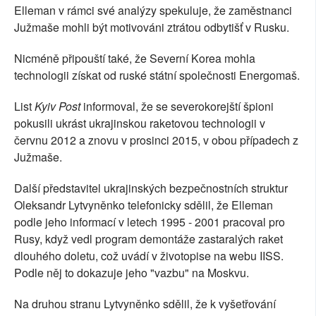
Elleman v rámci své analýzy spekuluje, že zaměstnanci
Južmaše mohli být motivováni ztrátou odbytišť v Rusku.
Nicméně připouští také, že Severní Korea mohla
technologii získat od ruské státní společnosti Energomaš.
List
Kyiv Post
informoval, že se severokorejští špioni
pokusili ukrást ukrajinskou raketovou technologii v
červnu 2012 a znovu v prosinci 2015, v obou případech z
Južmaše.
Další představitel ukrajinských bezpečnostních struktur
Oleksandr Lytvyněnko telefonicky sdělil, že Elleman
podle jeho informací v letech 1995 - 2001 pracoval pro
Rusy, když vedl program demontáže zastaralých raket
dlouhého doletu, což uvádí v životopise na webu IISS.
Podle něj to dokazuje jeho "vazbu" na Moskvu.
Na druhou stranu Lytvyněnko sdělil, že k vyšetřování