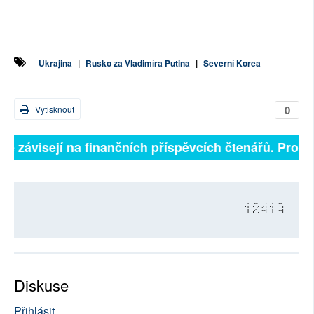
Ukrajina
|
Rusko za Vladimíra Putina
|
Severní Korea
0
Vytisknout
lně závisejí na finančních příspěvcích čtenářů. Prosím
12419
Diskuse
Přihlásit