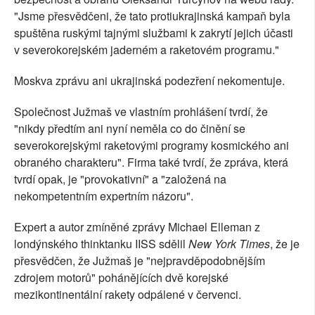
"Jsme přesvědčeni, že tato protiukrajinská kampaň byla
spuštěna ruskými tajnými službami k zakrytí jejich účasti
v severokorejském jaderném a raketovém programu."
Moskva zprávu ani ukrajinská podezření nekomentuje.
Společnost Južmaš ve vlastním prohlášení tvrdí, že
"nikdy předtím ani nyní neměla co do činění se
severokorejskými raketovými programy kosmického ani
obraného charakteru". Firma také tvrdí, že zpráva, která
tvrdí opak, je "provokativní" a "založená na
nekompetentním expertním názoru".
Expert a autor zmíněné zprávy Michael Elleman z
londýnského thinktanku IISS sdělil
New York Times
, že je
přesvědčen, že Južmaš je "nejpravděpodobnějším
zdrojem motorů" pohánějících dvě korejské
mezikontinentální rakety odpálené v červenci.