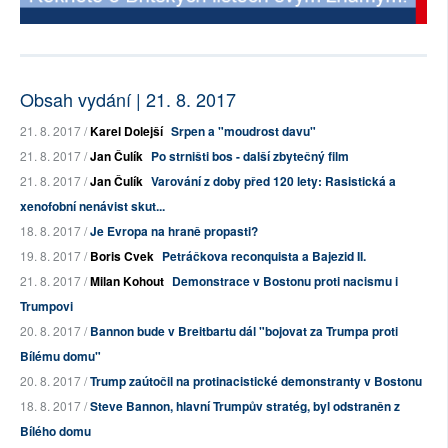
Obsah vydání | 21. 8. 2017
21. 8. 2017 /
Karel Dolejší
Srpen a "moudrost davu"
21. 8. 2017 /
Jan Čulík
Po strništi bos - další zbytečný film
21. 8. 2017 /
Jan Čulík
Varování z doby před 120 lety: Rasistická a
xenofobní nenávist skut...
18. 8. 2017 /
Je Evropa na hraně propasti?
19. 8. 2017 /
Boris Cvek
Petráčkova reconquista a Bajezid II.
21. 8. 2017 /
Milan Kohout
Demonstrace v Bostonu proti nacismu i
Trumpovi
20. 8. 2017 /
Bannon bude v Breitbartu dál "bojovat za Trumpa proti
Bílému domu"
20. 8. 2017 /
Trump zaútočil na protinacistické demonstranty v Bostonu
18. 8. 2017 /
Steve Bannon, hlavní Trumpův stratég, byl odstraněn z
Bílého domu