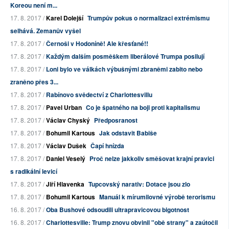
Koreou není m...
17. 8. 2017 /
Karel Dolejší
Trumpův pokus o normalizaci extrémismu
selhává. Zemanův vyšel
17. 8. 2017 /
Černoši v Hodoníně! Ale křesťané!!
17. 8. 2017 /
Každým dalším posměškem liberálové Trumpa posilují
17. 8. 2017 /
Loni bylo ve válkách výbušnými zbraněmi zabito nebo
zraněno přes 3...
17. 8. 2017 /
Rabínovo svědectví z Charlottesvillu
17. 8. 2017 /
Pavel Urban
Co je špatného na boji proti kapitalismu
17. 8. 2017 /
Václav Chyský
Předposranost
17. 8. 2017 /
Bohumil Kartous
Jak odstavit Babiše
17. 8. 2017 /
Václav Dušek
Čapí hnízda
17. 8. 2017 /
Daniel Veselý
Proč nelze jakkoliv směšovat krajní pravici
s radikální levicí
17. 8. 2017 /
Jiří Hlavenka
Tupcovský narativ: Dotace jsou zlo
17. 8. 2017 /
Bohumil Kartous
Manuál k mírumilovné výrobě terorismu
16. 8. 2017 /
Oba Bushové odsoudili ultrapravicovou bigotnost
16. 8. 2017 /
Charlottesville: Trump znovu obvinil "obě strany" a zaútočil