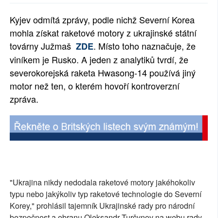
SOCIÁLNÍ SÍTĚ
Kyjev odmítá zprávy, podle nichž Severní Korea
mohla získat raketové motory z ukrajinské státní
RUBRIKY
továrny Južmaš
. Místo toho naznačuje, že
ZDE
PLNÁ VERZE STRÁNEK
viníkem je Rusko. A jeden z analytiků tvrdí, že
severokorejská raketa Hwasong-14 používá jiný
motor než ten, o kterém hovoří kontroverzní
zpráva.
"Ukrajina nikdy nedodala raketové motory jakéhokoliv
typu nebo jakýkoliv typ raketové technologie do Severní
Korey," prohlásil tajemník Ukrajinské rady pro národní
bezpečnost a obranu Oleksandr Turčynov na webu rady.