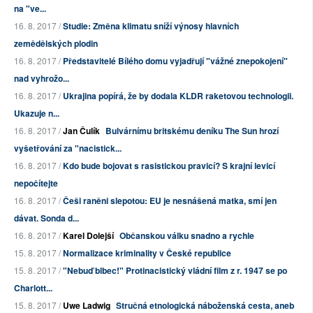
na "ve...
16. 8. 2017 /
Studie: Změna klimatu sníží výnosy hlavních
zemědělských plodin
16. 8. 2017 /
Představitelé Bílého domu vyjadřují "vážné znepokojení"
nad vyhrožo...
16. 8. 2017 /
Ukrajina popírá, že by dodala KLDR raketovou technologii.
Ukazuje n...
16. 8. 2017 /
Jan Čulík
Bulvárnímu britskému deníku The Sun hrozí
vyšetřování za "nacistick...
16. 8. 2017 /
Kdo bude bojovat s rasistickou pravicí? S krajní levicí
nepočítejte
16. 8. 2017 /
Češi raněni slepotou: EU je nesnášená matka, smí jen
dávat. Sonda d...
16. 8. 2017 /
Karel Dolejší
Občanskou válku snadno a rychle
15. 8. 2017 /
Normalizace kriminality v České republice
15. 8. 2017 /
"Nebuď blbec!" Protinacistický vládní film z r. 1947 se po
Charlott...
15. 8. 2017 /
Uwe Ladwig
Stručná etnologická náboženská cesta, aneb