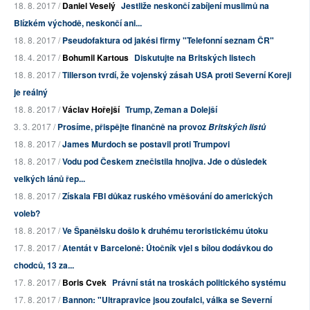
18. 8. 2017 /
Daniel Veselý
Jestliže neskončí zabíjení muslimů na
Blízkém východě, neskončí ani...
18. 8. 2017 /
Pseudofaktura od jakési firmy "Telefonní seznam ČR"
18. 4. 2017 /
Bohumil Kartous
Diskutujte na Britských listech
18. 8. 2017 /
Tillerson tvrdí, že vojenský zásah USA proti Severní Koreji
je reálný
18. 8. 2017 /
Václav Hořejší
Trump, Zeman a Dolejší
3. 3. 2017 /
Prosíme, přispějte finančně na provoz
Britských listů
18. 8. 2017 /
James Murdoch se postavil proti Trumpovi
18. 8. 2017 /
Vodu pod Českem znečistila hnojiva. Jde o důsledek
velkých lánů řep...
18. 8. 2017 /
Získala FBI důkaz ruského vměšování do amerických
voleb?
18. 8. 2017 /
Ve Španělsku došlo k druhému teroristickému útoku
17. 8. 2017 /
Atentát v Barceloně: Útočník vjel s bílou dodávkou do
chodců, 13 za...
17. 8. 2017 /
Boris Cvek
Právní stát na troskách politického systému
17. 8. 2017 /
Bannon: "Ultrapravice jsou zoufalci, válka se Severní