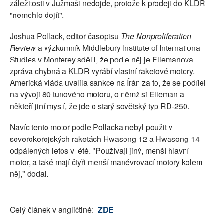
záležitosti v Južmaši nedojde, protože k prodeji do KLDR
"nemohlo dojít".
Joshua Pollack, editor časopisu
The Nonproliferation
Review
a výzkumník Middlebury Institute of International
Studies v Monterey sdělil, že podle něj je Ellemanova
zpráva chybná a KLDR vyrábí vlastní raketové motory.
Americká vláda uvalila sankce na Írán za to, že se podílel
na vývoji 80 tunového motoru, o němž si Elleman a
někteří jiní myslí, že jde o starý sovětský typ RD-250.
Navíc tento motor podle Pollacka nebyl použit v
severokorejských raketách Hwasong-12 a Hwasong-14
odpálených letos v létě. "Používají jiný, menší hlavní
motor, a také mají čtyři menší manévrovací motory kolem
něj," dodal.
Celý článek v angličtině:
ZDE