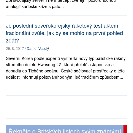
Zpravodajský server The Intercept zveřejnil pozoruhodnou
analogii karibské krize s pato...
Je poslední severokorejský raketový test aktem
iracionální zvůle, jak by se mohlo na první pohled
zdát?
29. 8. 2017 /
Daniel Veselý
Severní Korea podle expertů vystřelila nový typ balistické rakety
středního doletu Hwasong-12, která přeletěla Japonsko a
dopadla do Tichého oceánu. České sdělovací prostředky o této
události informují politováníhodným, leč tradičním způsobem...