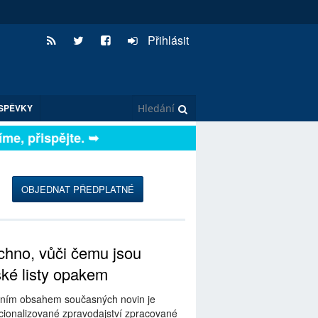
Přihlásit
SPĚVKY
e, přispějte. ➥
OBJEDNAT PŘEDPLATNÉ
hno, vůči čemu jsou
ské listy opakem
ním obsahem současných novin je
ionalizované zpravodajství zpracované