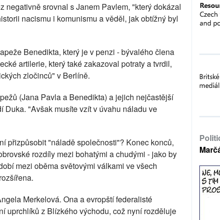
ěz negativně srovnal s Janem Pavlem, "který dokázal
 historii nacismu i komunismu a věděl, jak obtížný byl
apeže Benedikta, který je v penzi - bývalého člena
cké artilerie, který také zakazoval potraty a tvrdil,
ických zločinců" v Berlíně.
pežů (Jana Pavla a Benedikta) a jejich nejčastější
vrdí Duka. "Avšak musíte vzít v úvahu náladu ve
Polit
ní přizpůsobit "náladě společnosti"? Konec konců,
Marč
obrovské rozdíly mezi bohatými a chudými - jako by
období mezi oběma světovými válkami ve všech
rozšířena.
ngela Merkelová. Ona a evropští federalisté
ání uprchlíků z Blízkého východu, což nyní rozděluje