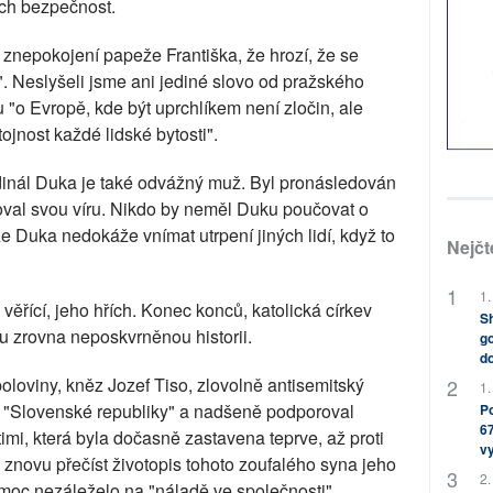
ich bezpečnost.
 znepokojení papeže Františka, že hrozí, že se
. Neslyšeli jsme ani jediné slovo od pražského
 "o Evropě, kde být uprchlíkem není zločin, ale
ojnost každé lidské bytosti".
ardinál Duka je také odvážný muž. Byl pronásledován
oval svou víru. Nikdo by neměl Duku poučovat o
že Duka nedokáže vnímat utrpení jiných lidí, když to
Nejčt
1.
 věřící, jeho hřích. Konec konců, katolická církev
Sh
 zrovna neposkvrněnou historii.
go
do
poloviny, kněz Jozef Tiso, zlovolně antisemitský
1.
ké "Slovenské republiky" a nadšeně podporoval
Po
67
imi, která byla dočasně zastavena teprve, až proti
v
 znovu přečíst životopis tohoto zoufalého syna jeho
2.
u moc nezáleželo na "náladě ve společnosti".