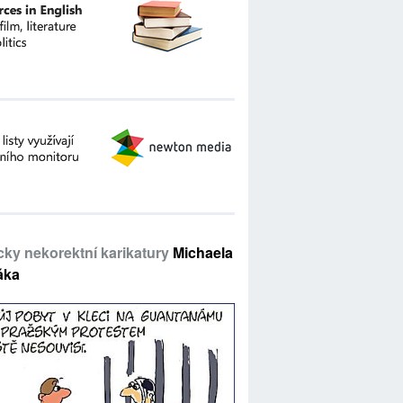
icky nekorektní karikatury
Michaela
áka