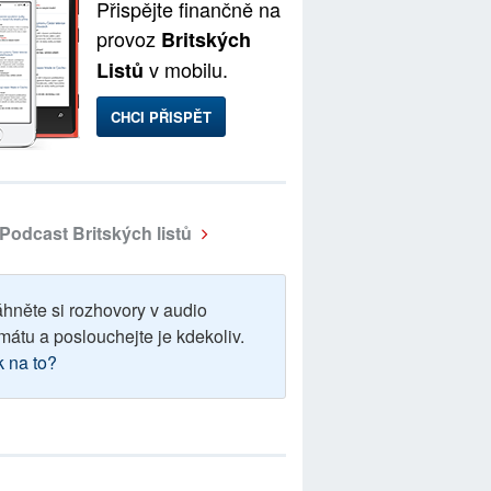
Přispějte finančně na
provoz
Britských
v mobilu.
Listů
CHCI PŘISPĚT
Podcast Britských listů
áhněte si rozhovory v audio
mátu a poslouchejte je kdekoliv.
k na to?