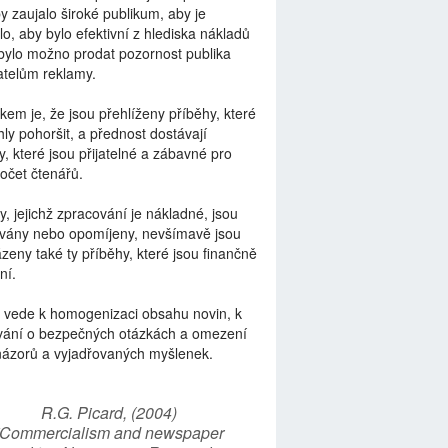
by zaujalo široké publikum, aby je
lo, aby bylo efektivní z hlediska nákladů
bylo možno prodat pozornost publika
telům reklamy.
kem je, že jsou přehlíženy příběhy, které
ly pohoršit, a přednost dostávají
y, které jsou přijatelné a zábavné pro
počet čtenářů.
y, jejichž zpracování je nákladné, jsou
vány nebo opomíjeny, nevšímavě jsou
zeny také ty příběhy, které jsou finančně
ní.
 vede k homogenizaci obsahu novin, k
vání o bezpečných otázkách a omezení
názorů a vyjadřovaných myšlenek.
R.G. Picard, (2004)
“Commercialism and newspaper