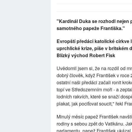
"K
ardinál Duka se rozhodl nejen 
samotného papeže Františka."
Evropští předáci katolické církve 
uprchlické krize, píše v britském
Blízký východ Robert Fisk
Uvědomil jsem si, že na rozdíl od 
dobrý člověk, když František v roce
ostatní naši předáci začali ronit kro
topí ve Středozemním moři - a zeptal s
lodních rakvích, které se snaží dosp
plakat, jak pociťovat soucit," řekl Fra
Minulý měsíc papež František navštív
rodiny s sebou zpět do Vatikánu. Ja
parlamentu, papež František ukázal