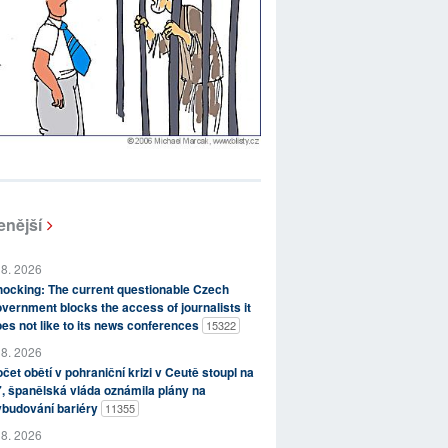
enější
 8. 2026
ocking: The current questionable Czech
vernment blocks the access of journalists it
es not like to its news conferences
15322
 8. 2026
čet obětí v pohraniční krizi v Ceutě stoupl na
, španělská vláda oznámila plány na
ybudování bariéry
11355
 8. 2026