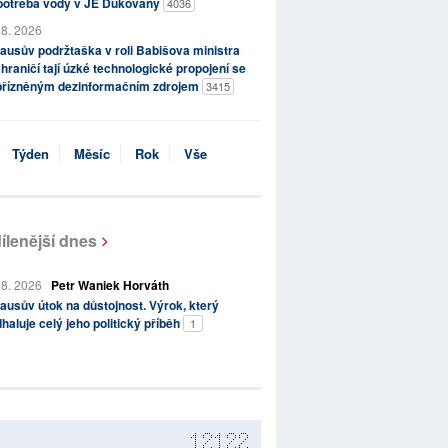
potřeba vody v JE Dukovany
4036
 8. 2026
ausův podržtaška v roli Babišova ministra
hraničí tají úzké technologické propojení se
přízněným dezinformačním zdrojem
3415
Týden
Měsíc
Rok
Vše
ílenější dnes
 8. 2026
Petr Waniek Horváth
ausův útok na důstojnost. Výrok, který
haluje celý jeho politický příběh
1
12122