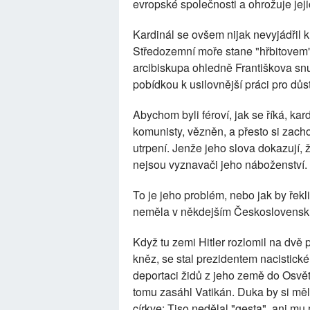
evropské společnosti a ohrožuje jej
Kardinál se ovšem nijak nevyjádřil k
Středozemní moře stane "hřbitovem"
arcibiskupa ohledně Františkova snu
pobídkou k usilovnější práci pro důst
Abychom byli féroví, jak se říká, k
komunisty, vězněn, a přesto si zach
utrpení. Jenže jeho slova dokazují, 
nejsou vyznavači jeho náboženství.
To je jeho problém, nebo jak by řekli
neměla v někdejším Československu
Když tu zemi Hitler rozlomil na dvě 
kněz, se stal prezidentem nacistic
deportaci židů z jeho země do Osvět
tomu zasáhl Vatikán. Duka by si měl
církve: Tiso nedělal "gesta", ani m