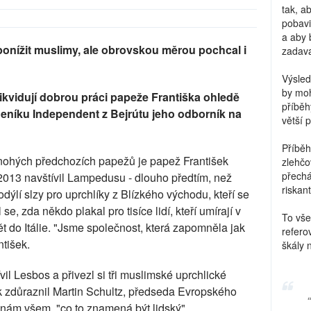
tak, a
pobavi
a aby 
ponížit muslimy, ale obrovskou měrou pochcal i
zadava
Výsled
by moh
likvidují dobrou práci papeže Františka ohledě
příběh
 deníku Independent z Bejrútu jeho odborník na
větší 
Příběh
mnohých předchozích papežů je papež František
zlehčo
přechá
 2013 navštívil Lampedusu - dlouho předtím, než
riskant
kodýlí slzy pro uprchlíky z Blízkého východu, kteří se
e, zda někdo plakal pro tisíce lidí, kteří umírají v
To vše
ět do Itálie. "Jsme společnost, která zapomněla jak
refero
ntišek.
škály 
il Lesbos a přivezl si tři muslimské uprchlické
k zdůraznil Martin Schultz, předseda Evropského
 nám všem, "co to znamená být lidský".