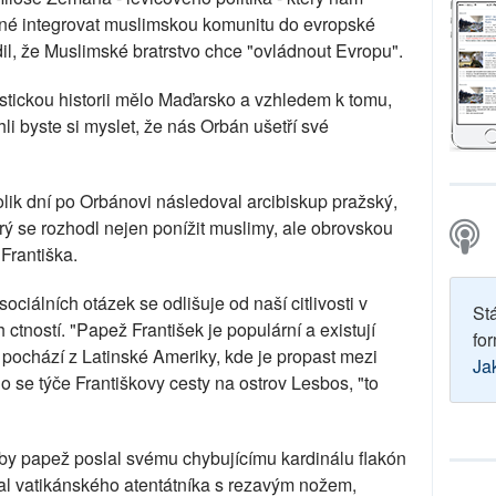
žné integrovat muslimskou komunitu do evropské
rdil, že Muslimské bratrstvo chce "ovládnout Evropu".
stickou historii mělo Maďarsko a vzhledem k tomu,
li byste si myslet, že nás Orbán ušetří své
olik dní po Orbánovi následoval arcibiskup pražský,
rý se rozhodl nejen ponížit muslimy, ale obrovskou
Františka.
ociálních otázek se odlišuje od naší citlivosti v
St
 ctností. "Papež František je populární a existují
for
é pochází z Latinské Ameriky, kde je propast mezi
Ja
o se týče Františkovy cesty na ostrov Lesbos, "to
by papež poslal svému chybujícímu kardinálu flakón
al vatikánského atentátníka s rezavým nožem,