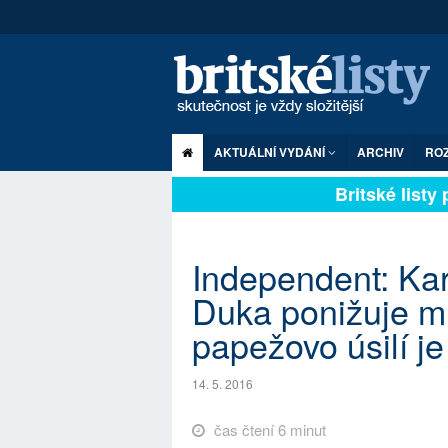
AKTUÁLNÍ VYDÁNÍ
ARCHIV
RO
Britské listy pl
Independent: Kar
Duka ponižuje mu
papežovo úsilí j
14. 5. 2016
čas čtení 6 minut