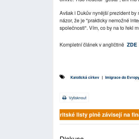
Avšak i Dukův nynější prezident by 
názor, že je "prakticky nemožné in
společnosti". Vím, co by na to řekl m
Kompletní článek v angličtině
ZDE
Katolická církev
|
Imigrace do Evrop
Vytisknout
Britské listy plně závisejí na 
Diskuse