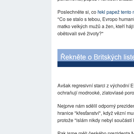
Poslechněte si, co
řekl papež tento
"Co se stalo s tebou, Evropo humani
matko velkých mužů a žen, kteří hájil
obětovali své životy?"
Avšak regresivní starci z východní E
ochraňují modrooké, zlatovlasé por
Nejprve nám sdělil odporný preziden
hranice "křesťanství", když vězní mu
protože "islám nikdy nebyl součástí
Pak jsme měli českého prezidenta Mi