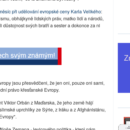
 měsíc při udělování evropské ceny Karla Velikého
:
smu, obhájkyně lidských práv, matko lidí a národů,
i důstojnost svých bratří a sester a dokonce za ni
vropy jsou přesvědčeni, že jen oni, pouze oni sami,
odní právo křesťanské Evropy.
t Viktor Orbán z Maďarska, že jeho země hájí
slimské uprchlíky ze Sýrie, z Iráku a z Afghánistánu,
 Evropy".
loše Zemana - levicového politika - který nám