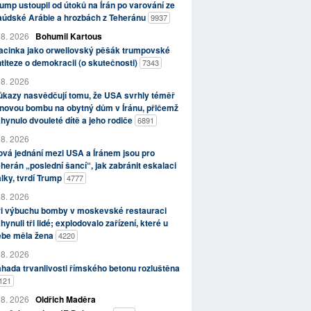
ump ustoupil od útoků na Írán po varování ze
aúdské Arábie a hrozbách z Teheránu
9937
 8. 2026
Bohumil Kartous
acinka jako orwellovský pěšák trumpovské
titeze o demokracii (o skutečnosti)
7343
 8. 2026
kazy nasvědčují tomu, že USA svrhly téměř
novou bombu na obytný dům v Íránu, přičemž
hynulo dvouleté dítě a jeho rodiče
6891
 8. 2026
vá jednání mezi USA a Íránem jsou pro
herán „poslední šancí“, jak zabránit eskalaci
lky, tvrdí Trump
4777
 8. 2026
ři výbuchu bomby v moskevské restauraci
hynuli tři lidé; explodovalo zařízení, které u
ebe měla žena
4220
 8. 2026
hada trvanlivosti římského betonu rozluštěna
121
 8. 2026
Oldřich Maděra