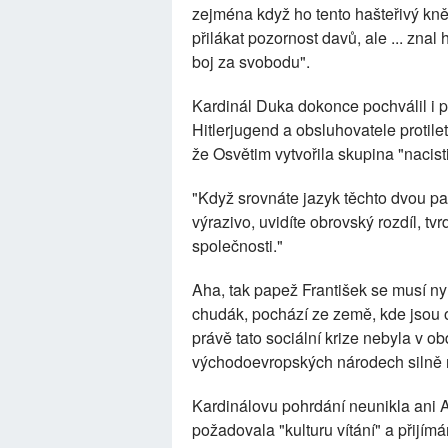
zejména když ho tento hašteřivý kn
přilákat pozornost davů, ale ... znal
boj za svobodu".
Kardinál Duka dokonce pochválil i p
Hitlerjugend a obsluhovatele protilete
že Osvětim vytvořila skupina "nacist
"Když srovnáte jazyk těchto dvou pa
výrazivo, uvidíte obrovský rozdíl, t
společnosti."
Aha, tak papež František se musí ny
chudák, pochází ze země, kde jsou 
právě tato sociální krize nebyla v 
východoevropských národech silně 
Kardinálovu pohrdání neunikla ani A
požadovala "kulturu vítání" a přijím