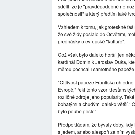
sdělil, že je "pravděpodobně nemo
společnosti" a který předtím také tv
Vzhledem k tomu, jak groteskně faši
že své židy poslalo do Osvětimi, moh
přednášky o evropské "kultuře".
Což však bylo daleko horší, jen něk
kardinál Dominik Jaroslav Duka, kte
měrou pochcal i samotného papeže 
"Citlivost papeže Františka ohledně s
Evropě," řekl tento vzor křesťanských
rozličné zdroje jeho popularity. Tak
bohatými a chudými daleko větší." C
bylo pouhé gesto".
Předpokládám, že bývaly doby, kdy 
s jedem, anebo alespoň za ním vysl