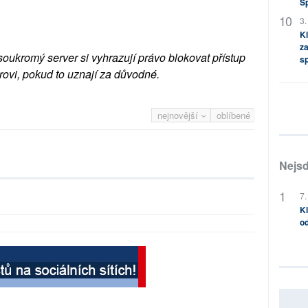
S
3.
Kl
za
soukromý server si vyhrazují právo blokovat přístup
s
rovi, pokud to uznají za důvodné.
nejnovější
oblíbené
Nejsd
7.
Kl
od