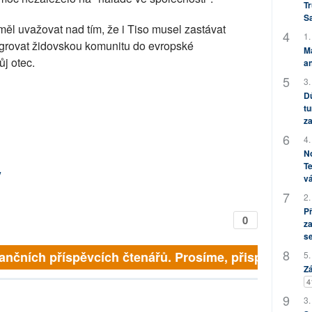
Tr
S
měl uvažovat nad tím, že i Tiso musel zastávat
1.
tegrovat židovskou komunitu do evropské
M
ůj otec.
an
3.
Dů
tu
za
4.
No
Te
y
vá
2.
P
0
za
s
finančních příspěvcích čtenářů. Prosíme, přispějte. ➥
5.
Zá
4
3.