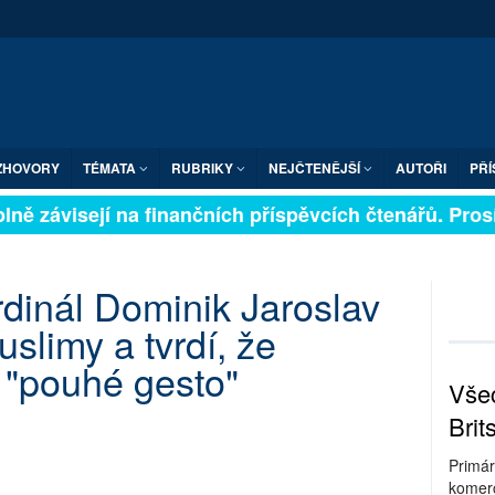
ZHOVORY
TÉMATA
RUBRIKY
NEJČTENĚJŠÍ
AUTOŘI
PŘÍ
ně závisejí na finančních příspěvcích čtenářů. Prosím
dinál Dominik Jaroslav
slimy a tvrdí, že
e "pouhé gesto"
Všec
Brit
Primár
komerc