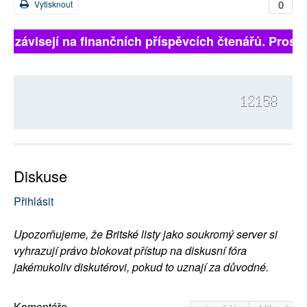
0
Vytisknout
ně závisejí na finančních příspěvcích čtenářů. Prosíme
12158
Diskuse
Přihlásit
Upozorňujeme, že Britské listy jako soukromý server si
vyhrazují právo blokovat přístup na diskusní fóra
jakémukoliv diskutérovi, pokud to uznají za důvodné.
Komentáře