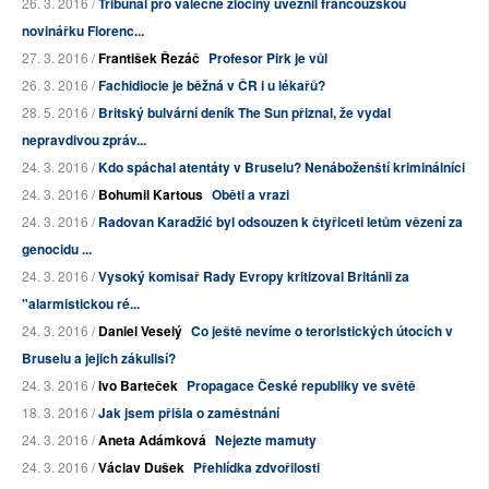
26. 3. 2016 /
Tribunál pro válečné zločiny uvěznil francouzskou
novinářku Florenc...
27. 3. 2016 /
František Řezáč
Profesor Pirk je vůl
26. 3. 2016 /
Fachidiocie je běžná v ČR i u lékařů?
28. 5. 2016 /
Britský bulvární deník The Sun přiznal, že vydal
nepravdivou zpráv...
24. 3. 2016 /
Kdo spáchal atentáty v Bruselu? Nenáboženští kriminálníci
24. 3. 2016 /
Bohumil Kartous
Oběti a vrazi
24. 3. 2016 /
Radovan Karadžić byl odsouzen k čtyřiceti letům vězení za
genocidu ...
24. 3. 2016 /
Vysoký komisař Rady Evropy kritizoval Británii za
"alarmistickou ré...
24. 3. 2016 /
Daniel Veselý
Co ještě nevíme o teroristických útocích v
Bruselu a jejich zákulisí?
24. 3. 2016 /
Ivo Barteček
Propagace České republiky ve světě
18. 3. 2016 /
Jak jsem přišla o zaměstnání
24. 3. 2016 /
Aneta Adámková
Nejezte mamuty
24. 3. 2016 /
Václav Dušek
Přehlídka zdvořilosti