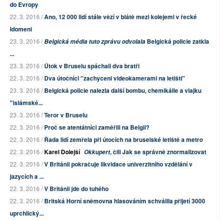
do Evropy
22. 3. 2016 /
Ano, 12 000 lidí stále vězí v blátě mezi kolejemi v řecké
Idomeni
23. 3. 2016 /
Belgická policie zatkla
Belgická média tuto zprávu odvolala
...
23. 3. 2016 /
Útok v Bruselu spáchali dva bratři
22. 3. 2016 /
Dva útočníci "zachyceni videokamerami na letišti"
23. 3. 2016 /
Belgická policie nalezla další bombu, chemikálie a vlajku
"islámské...
23. 3. 2016 /
Teror v Bruselu
22. 3. 2016 /
Proč se atentátníci zaměřili na Belgii?
22. 3. 2016 /
Řada lidí zemřela při útocích na bruselské letiště a metro
22. 3. 2016 /
Karel Dolejší
, čili Jak se správně znormalizovat
Okkupert
22. 3. 2016 /
V Británii pokračuje likvidace univerzitního vzdělání v
jazycích a ...
22. 3. 2016 /
V Británii jde do tuhého
22. 3. 2016 /
Britská Horní sněmovna hlasováním schválila přijetí 3000
uprchlický...