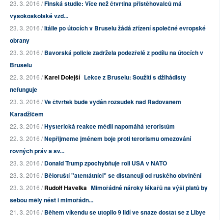
23. 3. 2016 /
Finská studie: Více než čtvrtina přistěhovalců má
vysokoškolské vzd...
23. 3. 2016 /
Itálie po útocích v Bruselu žádá zřízení společné evropské
obrany
23. 3. 2016 /
Bavorská policie zadržela podezřelé z podílu na útocích v
Bruselu
22. 3. 2016 /
Karel Dolejší
Lekce z Bruselu: Soužití s džihádisty
nefunguje
23. 3. 2016 /
Ve čtvrtek bude vydán rozsudek nad Radovanem
Karadžičem
22. 3. 2016 /
Hysterická reakce médií napomáhá teroristům
22. 3. 2016 /
Nepřijmeme jménem boje proti terorismu omezování
rovných práv a sv...
23. 3. 2016 /
Donald Trump zpochybňuje roli USA v NATO
23. 3. 2016 /
Běloruští "atentátníci" se distancují od ruského obvinění
23. 3. 2016 /
Rudolf Havelka
Mimořádné nároky lékařů na výši platů by
sebou měly nést i mimořádn...
21. 3. 2016 /
Během víkendu se utopilo 9 lidí ve snaze dostat se z Libye