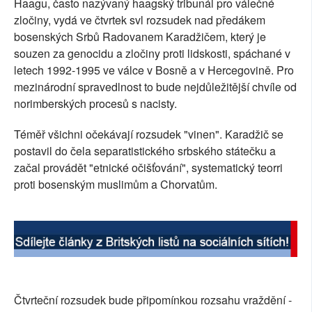
Haagu, často nazývaný haagský tribunál pro válečné
SOCIÁLNÍ SÍTĚ
zločiny, vydá ve čtvrtek svl rozsudek nad předákem
bosenských Srbů Radovanem Karadžičem, který je
RUBRIKY
souzen za genocidu a zločiny proti lidskosti, spáchané v
letech 1992-1995 ve válce v Bosně a v Hercegovině. Pro
PLNÁ VERZE STRÁNEK
mezinárodní spravedlnost to bude nejdůležitější chvíle od
norimberských procesů s nacisty.
Téměř všichni očekávají rozsudek "vinen". Karadžič se
postavil do čela separatistického srbského státečku a
začal provádět "etnické očišťování", systematický teorri
proti bosenským muslimům a Chorvatům.
Čtvrteční rozsudek bude připomínkou rozsahu vraždění -