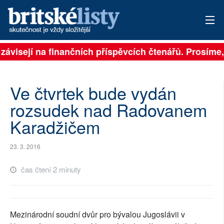
 závisejí na finančních příspěvcích čtenářů. Prosíme, 
PŘIHLÁSIT
AKTUÁLNÍ VYDÁNÍ
Ve čtvrtek bude vydán
ARCHIV
rozsudek nad Radovanem
Karadžičem
ROZHOVORY
TÉMATA
23. 3. 2016
NEJČTENĚJŠÍ ZA 7 DNÍ
čas čtení 2 minuty
AUTOŘI
PŘÍSPĚVKY NA PROVOZ
Mezinárodní soudní dvůr pro bývalou Jugoslávii v