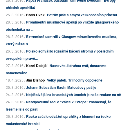
26. 3. 2016 /
Papež František odsoudil "umrtvené svědomí" Evropy
ohledně uprchlíků
25. 3. 2016 /
Boris Cvek
Petrův pláč a smysl velikonočního příběhu
28. 3. 2016 /
Prominentní muslimové apelují po vraždě glasgowského
obchodníka na ...
26. 3. 2016 /
Extremisté usmrtili v Glasgow mírumilovného muslima,
který hlásal s...
26. 3. 2016 /
Polsko schválilo rozsáhlé kácení stromů v posledním
evropském pravě...
27. 3. 2016 /
Karel Dolejší
Nastavíte-li druhou tvář, dostanete
nafackováno
18. 4. 2025 /
Jim Bishop
Velký pátek: Tři hodiny odpoledne
25. 3. 2016 /
Johann Sebastian Bach: Matoušovy pašije
24. 3. 2016 /
Nejděsivější na bruselských útocích je naše reakce na ně
24. 3. 2016 /
Neodpovědné řeči o "válce v Evropě" znamenají, že
lezeme Isis do pasti
26. 3. 2016 /
Řecko začalo odvážet uprchlíky z Idomeni na řecko-
makedonské hranici