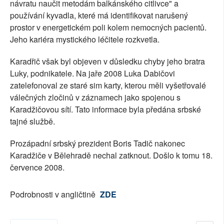
návratu naučit metodám balkánského citlivce" a
používání kyvadla, které má identifikovat narušený
prostor v energetickém poli kolem nemocných pacientů.
Jeho kariéra mystického léčitele rozkvetla.
Karadřič však byl objeven v důsledku chyby jeho bratra
Luky, podnikatele. Na jaře 2008 Luka Dabičovi
zatelefonoval ze staré sim karty, kterou měli vyšetřovalé
válečných zločinů v záznamech jako spojenou s
Karadžičovou sítí. Tato informace byla předána srbské
tajné službě.
Prozápadní srbský prezident Boris Tadič nakonec
Karadžiče v Bělehradě nechal zatknout. Došlo k tomu 18.
července 2008.
Podrobnosti v angličtině
ZDE