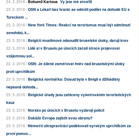
24. 3. 2016 /
Bohumil Kartous
Vy jste mě stvořili
23. 3. 2016 /
OSN a Lékaři bez hranic se odmítli podílet na dohodě EU s
Tureckem ...
23. 3. 2016 /
New York Times: Reakcí na terorismus musí být odmítnutí
xenofobů, k...
23. 3. 2016 /
Belgičtí muslimové odsoudili bruselské útoky, darují krev
22. 3. 2016 /
Lidé si v Bruselu po útocích začali široce projevovat
vzájemnou sol...
22. 3. 2016 /
OSN: Je šílené zaměřovat hněv nad bruselskými útoky
proti uprchlíkům
23. 3. 2016 /
Belgická novinářka: Dosud byla v Belgii s džihádisty
nepsaná dohoda...
23. 3. 2016 /
Belgické úřady jsou zahlceny vyšetřováním teroristických
kauz
23. 3. 2016 /
Norsko po útocích v Bruselu vyzbrojí policii
23. 3. 2016 /
Dokáže Evropa zajistit svou obranu?
23. 3. 2016 /
Němečtí ultrapravičáci poděkovali syrským uprchlíkům za
první pomoc...