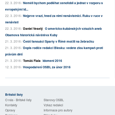
22. 3. 2016 /
Neměli bychom podléhat xenofobii a jednat v rozporu s
evropskými id...
22. 3. 2016 /
Nejprve vrazi, hned za nimi nenávistníci. Ruku v ruce v
nenávisti
22. 3. 2016 /
Daniel Veselý
O americko-kubánských vztazích aneb
Obamova historická návštěva Kuby
21. 3. 2016 /
Čeští fanoušci Sparty v Římě močili na žebračku
21. 3. 2016 /
Dopis rodiče redakci Blesku: vedete zlou kampaň proti
právům dětí
21. 3. 2016 /
Tomáš Fiala
Idomeni 2016
12. 3. 2016 /
Hospodaření OSBL za únor 2016
Britské listy
O nás - Britské listy
Stanovy OSBL
Kontakty
Vzkaz redakci
Opravy
Informace pro autory