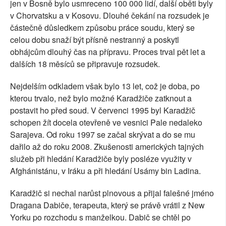
jen v Bosně bylo usmreceno 100 000 lidí, další oběti byly
v Chorvatsku a v Kosovu. Dlouhé čekání na rozsudek je
částečně důsledkem způsobu práce soudu, který se
celou dobu snaží být přísně nestranný a poskytl
obhájcům dlouhý čas na přípravu. Proces trval pět let a
dalších 18 měsíců se připravuje rozsudek.
Nejdelším odkladem však bylo 13 let, což je doba, po
kterou trvalo, než bylo možné Karadžiče zatknout a
postavit ho před soud. V červenci 1995 byl Karadžič
schopen žít docela otevřeně ve vesnici Pale nedaleko
Sarajeva. Od roku 1997 se začal skrývat a do se mu
dařilo až do roku 2008. Zkušenosti amerických tajných
služeb při hledání Karadžiče byly posléze využity v
Afghánistánu, v Iráku a při hledání Usámy bin Ladina.
Karadžič si nechal narůst plnovous a přijal falešné jméno
Dragana Dabiče, terapeuta, který se právě vrátil z New
Yorku po rozchodu s manželkou. Dabič se chtěl po