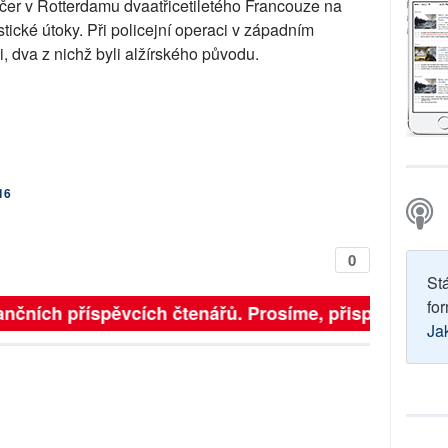
ečer v Rotterdamu dvaatřicetiletého Francouze na
stické útoky. Při policejní operaci v západním
i, dva z nichž byli alžírského původu.
16
0
St
for
finančních příspěvcích čtenářů. Prosíme, přispějte. ➥
Ja