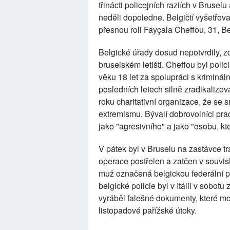
třinácti policejních raziích v Bruse
neděli dopoledne. Belgičtí vyšetřov
přesnou roli Fayçala Cheffou, 31, Be
Belgické úřady dosud nepotvrdily, z
bruselském letišti. Cheffou byl poli
věku 18 let za spolupráci s kriminál
posledních letech silně zradikalizo
roku charitativní organizace, že se 
extremismu. Bývalí dobrovolníci prac
jako "agresivního" a jako "osobu, k
V pátek byl v Bruselu na zastávce t
operace postřelen a zatčen v souvis
muž označená belgickou federální 
belgické policie byl v Itálii v sobot
vyráběl falešné dokumenty, které mo
listopadové pařížské útoky.