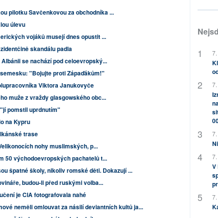
u pilotku Savčenkovou za obchodníka ...
lou úlevu
Nejsd
rických vojáků musejí dnes opustit ...
rezidentčině skandálu padla
7.
Albánii se nachází pod celoevropský...
Kl
od
 esemesku: "Bojujte proti Zápaďákům!"
7.
olupracovníka Viktora Janukovyče
Iz
tého muže z vraždy glasgowského obc...
na
"jí pomstil uprdnutím"
si
0
lo na Kypru
alkánské trase
7.
Ni
 Velikonocích nohy muslimských, p...
7.
am 50 východoevropských pachatelů t...
V
 špatné školy, nikoliv romské děti. Dokazují ...
sp
vináře, budou-li před ruskými volba...
pr
čení je CIA fotografovala nahé
7.
ové neměli omlouvat za násilí deviantních kultů ja...
K