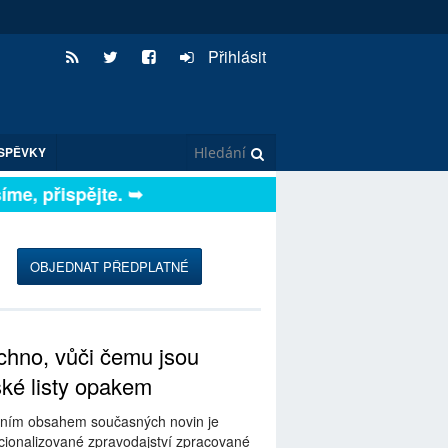
Přihlásit
SPĚVKY
e, přispějte. ➥
OBJEDNAT PŘEDPLATNÉ
hno, vůči čemu jsou
ské listy opakem
ním obsahem současných novin je
ionalizované zpravodajství zpracované