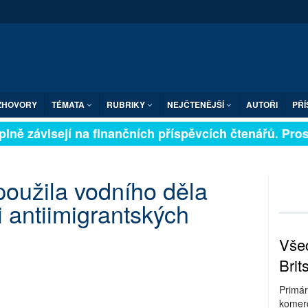
ZHOVORY
TÉMATA
RUBRIKY
NEJČTENĚJŠÍ
AUTOŘI
PŘÍ
lně závisejí na finančních příspěvcích čtenářů. Prosím
 použila vodního děla
i antiimigrantských
Všec
Brit
Primár
komerc