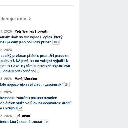
ílenější dnes
 8. 2026
Petr Waniek Horváth
ausův útok na důstojnost. Výrok, který
haluje celý jeho politický příběh
195
 8. 2026
raelský profesor přišel o prestižní pracovní
bídku v USA poté, co se veřejně vyjádřil k
tuaci v Gaze. Nyní mu univerzita vyplatí 250
00 dolarů odškodného
21
 8. 2026
Matěj Metelec
kdo nepozoruje svůj vlastní „soumrak“
21
 8. 2026
 Německu zabránili pokusu ruských
eciálních služeb o útok na dodavatele dronů
o Ukrajinu
20
 8. 2026
Jiří David
ámen, který nesměl zůstat
10