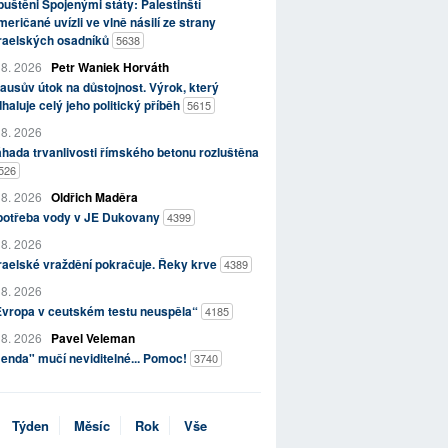
uštěni Spojenými státy: Palestinští
eričané uvízli ve vlně násilí ze strany
zraelských osadníků
5638
 8. 2026
Petr Waniek Horváth
ausův útok na důstojnost. Výrok, který
haluje celý jeho politický příběh
5615
 8. 2026
hada trvanlivosti římského betonu rozluštěna
526
 8. 2026
Oldřich Maděra
potřeba vody v JE Dukovany
4399
 8. 2026
raelské vraždění pokračuje. Řeky krve
4389
 8. 2026
Evropa v ceutském testu neuspěla“
4185
 8. 2026
Pavel Veleman
enda" mučí neviditelné... Pomoc!
3740
Týden
Měsíc
Rok
Vše