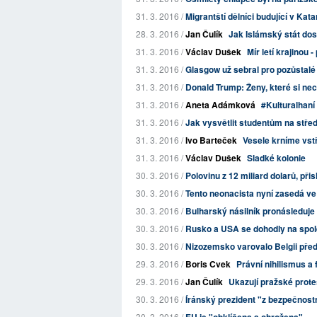
31. 3. 2016 /
Migrantští dělníci budující v Kata
28. 3. 2016 /
Jan Čulík
Jak Islámský stát do
31. 3. 2016 /
Václav Dušek
Mír letí krajinou 
31. 3. 2016 /
Glasgow už sebral pro pozůstalé
31. 3. 2016 /
Donald Trump: Ženy, které si nech
31. 3. 2016 /
Aneta Adámková
#Kulturalhaní
31. 3. 2016 /
Jak vysvětlit studentům na stře
31. 3. 2016 /
Ivo Barteček
Vesele krníme vst
31. 3. 2016 /
Václav Dušek
Sladké kolonie
30. 3. 2016 /
Polovinu z 12 miliard dolarů, přis
30. 3. 2016 /
Tento neonacista nyní zasedá ve
30. 3. 2016 /
Bulharský násilník pronásleduje u
30. 3. 2016 /
Rusko a USA se dohodly na spol
30. 3. 2016 /
Nizozemsko varovalo Belgii před
29. 3. 2016 /
Boris Cvek
Právní nihilismus a
29. 3. 2016 /
Jan Čulík
Ukazují pražské prote
30. 3. 2016 /
Íránský prezident "z bezpečnost
30. 3. 2016 /