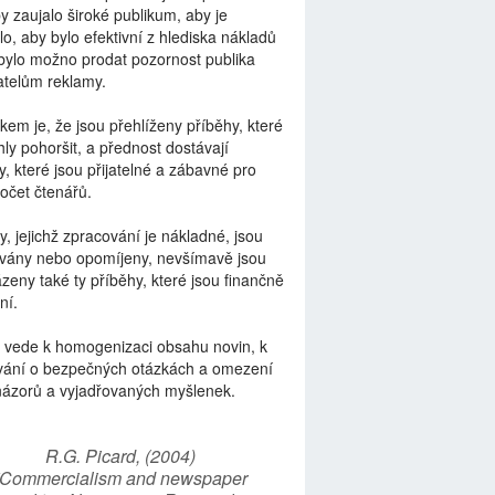
by zaujalo široké publikum, aby je
lo, aby bylo efektivní z hlediska nákladů
bylo možno prodat pozornost publika
telům reklamy.
kem je, že jsou přehlíženy příběhy, které
ly pohoršit, a přednost dostávají
y, které jsou přijatelné a zábavné pro
počet čtenářů.
y, jejichž zpracování je nákladné, jsou
vány nebo opomíjeny, nevšímavě jsou
zeny také ty příběhy, které jsou finančně
ní.
 vede k homogenizaci obsahu novin, k
vání o bezpečných otázkách a omezení
názorů a vyjadřovaných myšlenek.
R.G. Picard, (2004)
“Commercialism and newspaper