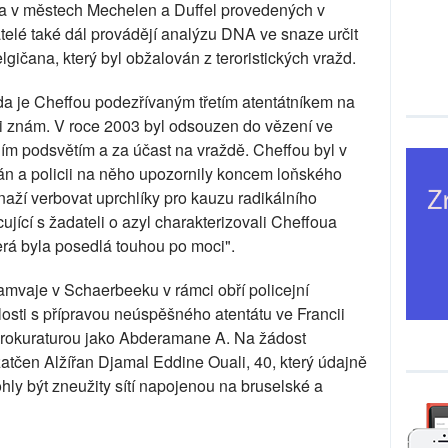
lu a v městech Mechelen a Duffel provedených v
atelé také dál provádějí analýzu DNA ve snaze určit
lgičana, který byl obžalován z teroristických vražd.
da je Cheffou podezřívaným třetím atentátníkem na
cii znám. V roce 2003 byl odsouzen do vězení ve
ním podsvětím a za účast na vraždě. Cheffou byl v
ván a policii na něho upozornily koncem loňského
snaží verbovat uprchlíky pro kauzu radikálního
ující s žadateli o azyl charakterizovali Cheffoua
terá byla posedlá touhou po moci".
ramvaje v Schaerbeeku v rámci obří policejní
losti s přípravou neúspěšného atentátu ve Francii
prokuraturou jako Abderamane A. Na žádost
u zatčen Alžířan Djamal Eddine Ouali, 40, který údajně
hly být zneužity sítí napojenou na bruselské a