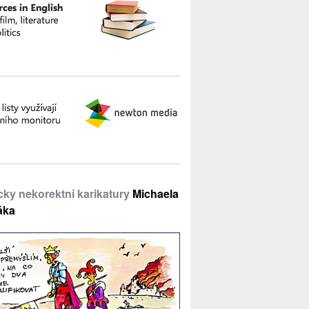
icky nekorektní karikatury
Michaela
áka