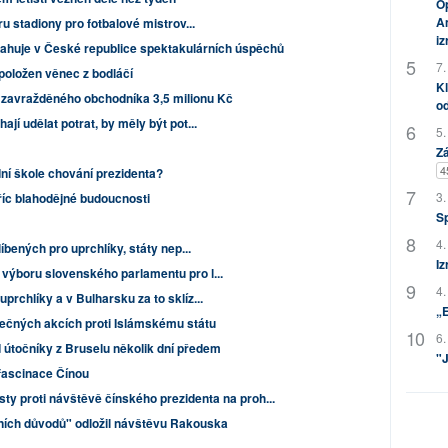
Op
Am
ru stadiony pro fotbalové mistrov...
i
sahuje v České republice spektakulárních úspěchů
7.
- položen věnec z bodláčí
Kl
 zavražděného obchodníka 3,5 milionu Kč
od
ají udělat potrat, by měly být pot...
5.
Zá
4
dní škole chování prezidenta?
3.
říc blahodějné budoucnosti
S
4.
líbených pro uprchlíky, státy nep...
Iz
 výboru slovenského parlamentu pro l...
4.
prchlíky a v Bulharsku za to sklíz...
„
ečných akcích proti Islámskému státu
6.
 útočníky z Bruselu několik dní předem
"J
 fascinace Čínou
sty proti návštěvě čínského prezidenta na proh...
ních důvodů" odložil návštěvu Rakouska