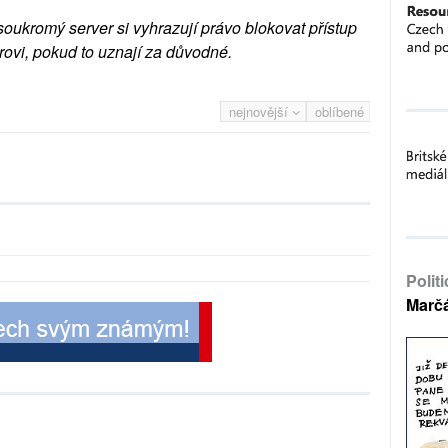
soukromý server si vyhrazují právo blokovat přístup
rovi, pokud to uznají za důvodné.
nejnovější
oblíbené
Polit
Marč