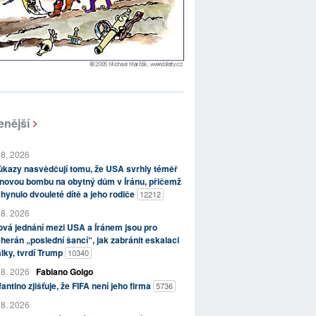
enější
 8. 2026
kazy nasvědčují tomu, že USA svrhly téměř
novou bombu na obytný dům v Íránu, přičemž
hynulo dvouleté dítě a jeho rodiče
12212
 8. 2026
vá jednání mezi USA a Íránem jsou pro
herán „poslední šancí“, jak zabránit eskalaci
lky, tvrdí Trump
10340
 8. 2026
Fabiano Golgo
fantino zjišťuje, že FIFA není jeho firma
5736
 8. 2026