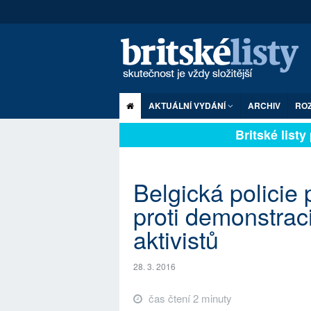
AKTUÁLNÍ VYDÁNÍ
ARCHIV
RO
Britské listy p
Belgická policie
proti demonstrac
aktivistů
28. 3. 2016
čas čtení 2 minuty