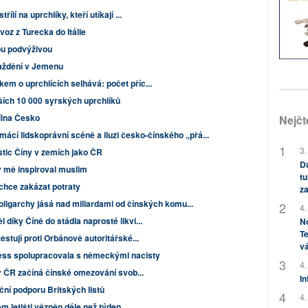
ílí na uprchlíky, kteří utíkají ...
voz z Turecka do Itálie
ou podvýživou
aždění v Jemenu
em o uprchlících selhává: počet příc...
ších 10 000 syrských uprchlíků
ílna Česko
Nejčt
ácí lidskoprávní scéně a iluzi česko-čínského „přá...
3.
tic Číny v zemích jako ČR
Dů
v mě inspiroval muslim
tu
chce zakázat potraty
za
oligarchy jásá nad miliardami od čínských komu...
4.
díky Číně do stádia naprosté likvi...
No
Te
estují proti Orbánově autoritářské...
vá
ess spolupracovala s německými nacisty
4.
ž v ČR začíná čínské omezování svob...
In
ční podporu Britských listů
4.
m letišti vězněn déle než týden