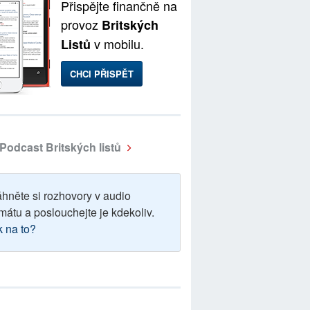
Přispějte finančně na
provoz
Britských
v mobilu.
Listů
CHCI PŘISPĚT
Podcast Britských listů
áhněte si rozhovory v audio
mátu a poslouchejte je kdekoliv.
k na to?