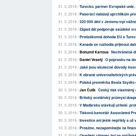
31. 3. 2016 /
Turecko, partner Evropské unie, stř
31. 3. 2016 /
Pašeráci nabízejí uprchlíkům pře
31. 3. 2016 /
320 000 dětí v Jemenu trpí vážn
31. 3. 2016 /
Západ dál podporuje saúdské vr
31. 3. 2016 /
Protizákonná dohoda EU s Tureck
31. 3. 2016 /
Kanada se rozhodla přijmout dal
31. 3. 2016 /
Bohumil Kartous
Nechráněná d
31. 3. 2016 /
Daniel Veselý
O poprasku na dom
31. 3. 2016 /
Jaké jsou skutečné důvody inves
25. 3. 2016 /
K obraně univerzalistických prá
31. 3. 2016 /
Polská premiérka Beata Szydło 
30. 3. 2016 /
Jan Čulík
Český tisk vlastněný 
30. 3. 2016 /
Britský ocelářský průmysl dospěl 
31. 3. 2016 /
V Maďarsku stávkují učitelé: prot
30. 3. 2016 /
Tisková kancelář Associated Pr
30. 3. 2016 /
Investice ani ještě nepřišly a u
10. 3. 2016 /
Prosíme, nezapomínejte na finan
31. 3. 2016 /
Osmiletý chlapec byl na pařížské