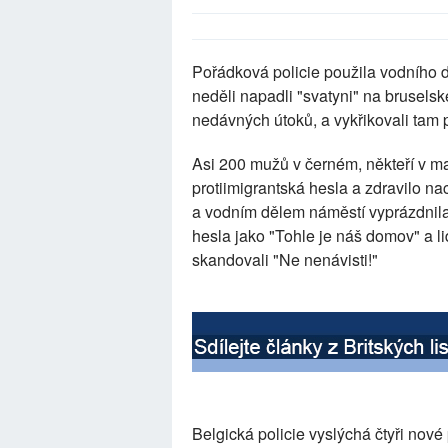
Pořádková policie použila vodního d
neděli napadli "svatyni" na brusel
nedávných útoků, a vykřikovali tam p
Asi 200 mužů v černém, někteří v m
protiimigrantská hesla a zdravilo nac
a vodním dělem náměstí vyprázdnila 
hesla jako "Tohle je náš domov" a li
skandovali "Ne nenávisti!"
Belgická policie vyslýchá čtyři nové