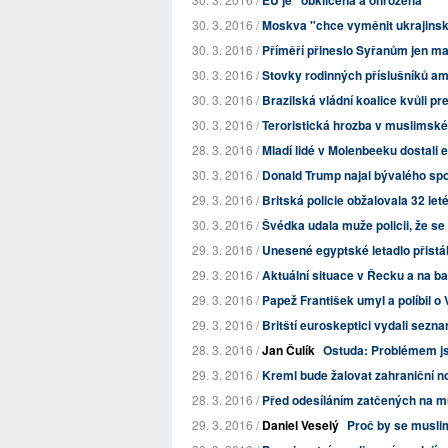
EU je "obklíčena a ohrožena"
30. 3. 2016 /
Moskva "chce vyměnit ukrajinsko
30. 3. 2016 /
Příměří přineslo Syřanům jen ma
30. 3. 2016 /
Stovky rodinných příslušníků ame
30. 3. 2016 /
Brazilská vládní koalice kvůli p
30. 3. 2016 /
Teroristická hrozba v muslimské 
28. 3. 2016 /
Mladí lidé v Molenbeeku dostali
30. 3. 2016 /
Donald Trump najal bývalého sp
29. 3. 2016 /
Britská policie obžalovala 32 le
30. 3. 2016 /
Švédka udala muže policii, že se 
29. 3. 2016 /
Unesené egyptské letadlo přistá
29. 3. 2016 /
Aktuální situace v Řecku a na b
29. 3. 2016 /
Papež František umyl a políbil o
29. 3. 2016 /
Britští euroskeptici vydali sezn
28. 3. 2016 /
Jan Čulík
Ostuda: Problémem jsou
29. 3. 2016 /
Kreml bude žalovat zahraniční no
28. 3. 2016 /
Před odesíláním zatčených na mu
29. 3. 2016 /
Daniel Veselý
Proč by se muslim