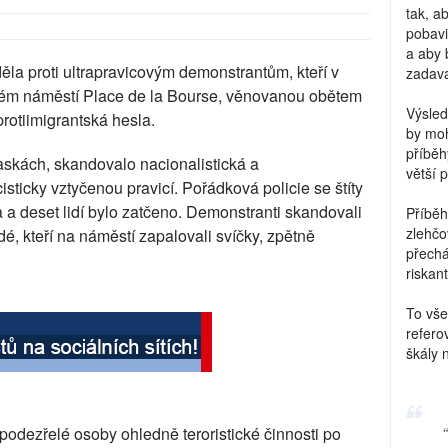
tak, a
pobavi
a aby 
ěla proti ultrapravicovým demonstrantům, kteří v
zadava
ském náměstí Place de la Bourse, věnovanou obětem
Výsled
rotiimigrantská hesla.
by moh
příběh
askách, skandovalo nacionalistická a
větší 
isticky vztyčenou pravicí. Pořádková policie se štíty
a deset lidí bylo zatčeno. Demonstranti skandovali
Příběh
zlehčo
dé, kteří na náměstí zapalovali svíčky, zpětně
přechá
riskant
To vše
refero
škály 
 podezřelé osoby ohledně teroristické činnosti po