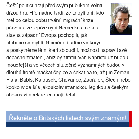
Čeští politici hrají před svým publikem velmi
SOCIÁLNÍ SÍTĚ
drzou hru. Hromadně tvrdí, že to byli oni, kdo
měl po celou dobu trvání imigrační krize
RUBRIKY
pravdu a že teprve nyní Německo a celá ta
slavná západní Evropa pochopili, jak
PLNÁ VERZE STRÁNEK
hluboce se mýlili. Nicméně buďme velkorysí
a poskytněme těm, kteří zbloudili, možnost napravit své
dočasné zmatení, aniž by ztratili tvář. Napříště už budou
moudřejší a ve věcech skutečně významných budou v
dlouhé frontě mačkat čepice a čekat na to, až jim Zeman,
Fiala, Babiš, Kalousek, Chovanec, Zaorálek, Štěch nebo
kdokoliv další s jakoukoliv stranickou legitkou a českým
občanstvím řekne, co mají dělat.