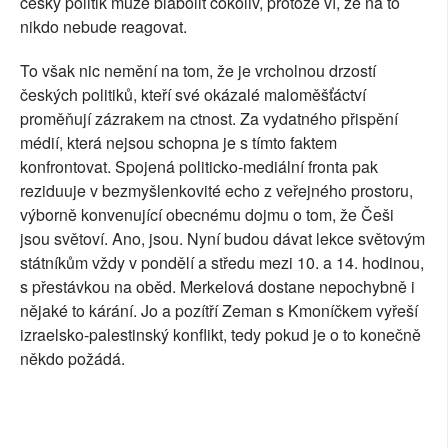
český politik může blábolit cokoliv, protože ví, že na to
nikdo nebude reagovat.
To však nic nemění na tom, že je vrcholnou drzostí
českých politiků, kteří své okázalé maloměšťáctví
proměňují zázrakem na ctnost. Za vydatného přispění
médií, která nejsou schopna je s tímto faktem
konfrontovat. Spojená politicko-mediální fronta pak
reziduuje v bezmyšlenkovité echo z veřejného prostoru,
výborně konvenující obecnému dojmu o tom, že Češi
jsou světoví. Ano, jsou. Nyní budou dávat lekce světovým
státníkům vždy v pondělí a středu mezi 10. a 14. hodinou,
s přestávkou na oběd. Merkelová dostane nepochybně i
nějaké to kárání. Jo a pozítří Zeman s Kmoníčkem vyřeší
izraelsko-palestinský konflikt, tedy pokud je o to konečně
někdo požádá.