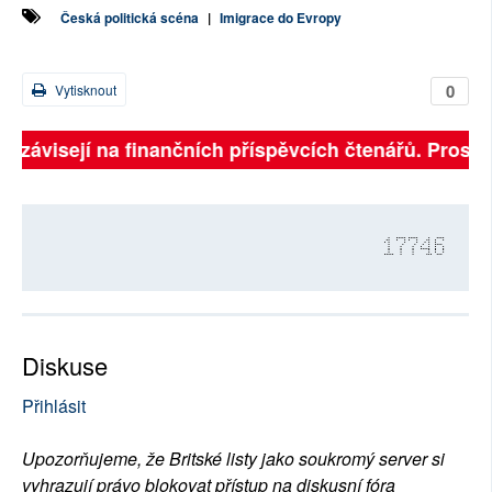
Česká politická scéna
|
Imigrace do Evropy
0
Vytisknout
ě závisejí na finančních příspěvcích čtenářů. Prosíme
17746
Diskuse
Přihlásit
Upozorňujeme, že Britské listy jako soukromý server si
vyhrazují právo blokovat přístup na diskusní fóra