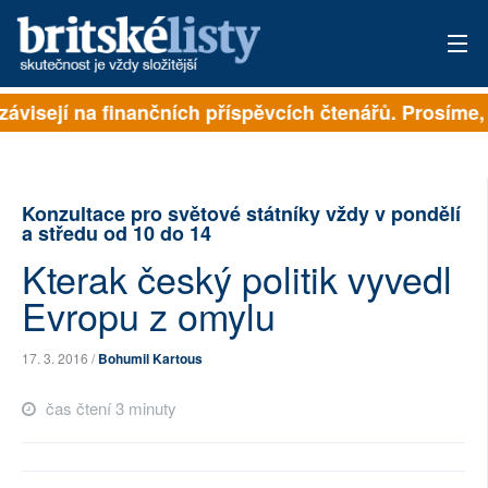
závisejí na finančních příspěvcích čtenářů. Prosíme, p
PŘIHLÁSIT
AKTUÁLNÍ VYDÁNÍ
Konzultace pro světové státníky vždy v pondělí
ARCHIV
a středu od 10 do 14
Kterak český politik vyvedl
ROZHOVORY
Evropu z omylu
TÉMATA
17. 3. 2016 /
Bohumil Kartous
NEJČTENĚJŠÍ ZA 7 DNÍ
čas čtení 3 minuty
AUTOŘI
PŘÍSPĚVKY NA PROVOZ