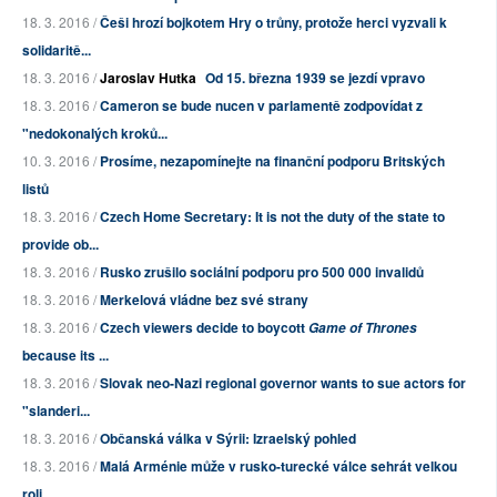
18. 3. 2016 /
Češi hrozí bojkotem Hry o trůny, protože herci vyzvali k
solidaritě...
18. 3. 2016 /
Jaroslav Hutka
Od 15. března 1939 se jezdí vpravo
18. 3. 2016 /
Cameron se bude nucen v parlamentě zodpovídat z
"nedokonalých kroků...
10. 3. 2016 /
Prosíme, nezapomínejte na finanční podporu Britských
listů
18. 3. 2016 /
Czech Home Secretary: It is not the duty of the state to
provide ob...
18. 3. 2016 /
Rusko zrušilo sociální podporu pro 500 000 invalidů
18. 3. 2016 /
Merkelová vládne bez své strany
18. 3. 2016 /
Czech viewers decide to boycott
Game of Thrones
because its ...
18. 3. 2016 /
Slovak neo-Nazi regional governor wants to sue actors for
"slanderi...
18. 3. 2016 /
Občanská válka v Sýrii: Izraelský pohled
18. 3. 2016 /
Malá Arménie může v rusko-turecké válce sehrát velkou
roli