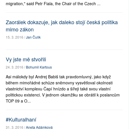
migration," said Petr Fiala, the Chair of the Czech ...
Zaorálek dokazuje, jak daleko stojí česká politika
mimo zákon
15. 3. 2016 /
Jan Čulík
Vy jste mě stvořili
24. 3. 2016 /
Bohumil Kartous
Asi málokdy byl Andrej Babiš tak pravdomluvný, jako když
během mimořádné schůze sněmovny vysvětloval okolnosti
vlastnictví komplexu Čapí hnízdo a šířeji také svou vlastní
politickou existenci. V jednom okamžiku se obrátil k poslancům
TOP 09 a O...
#Kulturalhaní
31. 3. 2016 /
Aneta Adámková