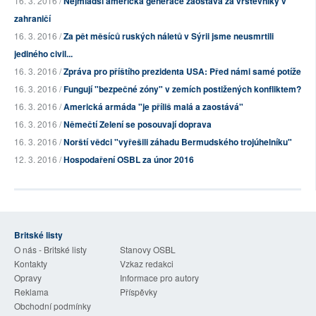
16. 3. 2016 /
Nejmladší americká generace zaostává za vrstevníky v
zahraničí
16. 3. 2016 /
Za pět měsíců ruských náletů v Sýrii jsme neusmrtili
jediného civil...
16. 3. 2016 /
Zpráva pro příštího prezidenta USA: Před námi samé potíže
16. 3. 2016 /
Fungují "bezpečné zóny" v zemích postižených konfliktem?
16. 3. 2016 /
Americká armáda "je příliš malá a zaostává"
16. 3. 2016 /
Němečtí Zelení se posouvají doprava
16. 3. 2016 /
Norští vědci "vyřešili záhadu Bermudského trojúhelníku"
12. 3. 2016 /
Hospodaření OSBL za únor 2016
Britské listy
O nás - Britské listy
Stanovy OSBL
Kontakty
Vzkaz redakci
Opravy
Informace pro autory
Reklama
Příspěvky
Obchodní podmínky