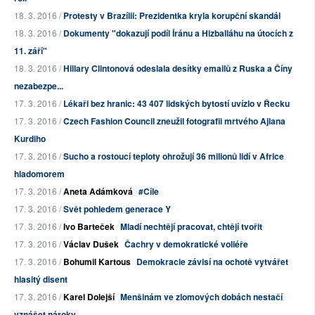
18. 3. 2016 /
Protesty v Brazílii: Prezidentka kryla korupční skandál
18. 3. 2016 /
Dokumenty "dokazují podíl Íránu a Hizballáhu na útocích z
11. září"
18. 3. 2016 /
Hillary Clintonová odeslala desítky emailů z Ruska a Číny
nezabezpe...
17. 3. 2016 /
Lékaři bez hranic: 43 407 lidských bytostí uvízlo v Řecku
17. 3. 2016 /
Czech Fashion Council zneužil fotografii mrtvého Ajlana
Kurdiho
17. 3. 2016 /
Sucho a rostoucí teploty ohrožují 36 milionů lidí v Africe
hladomorem
17. 3. 2016 /
Aneta Adámková
#Cíle
17. 3. 2016 /
Svět pohledem generace Y
17. 3. 2016 /
Ivo Barteček
Mladí nechtějí pracovat, chtějí tvořit
17. 3. 2016 /
Václav Dušek
Čachry v demokratické voliéře
17. 3. 2016 /
Bohumil Kartous
Demokracie závisí na ochotě vytvářet
hlasitý disent
17. 3. 2016 /
Karel Dolejší
Menšinám ve zlomových dobách nestačí
vznášet nároky