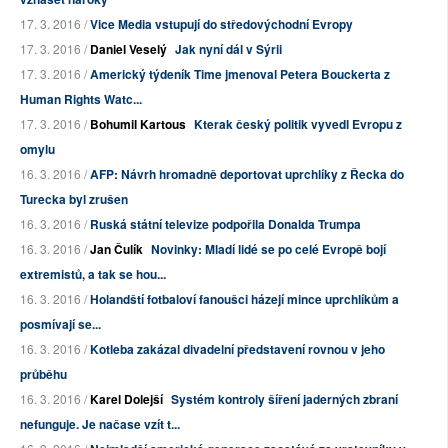
17. 3. 2016 /
Vice Media vstupují do středovýchodní Evropy
17. 3. 2016 /
Daniel Veselý
Jak nyní dál v Sýrii
17. 3. 2016 /
Americký týdeník Time jmenoval Petera Bouckerta z
Human Rights Watc...
17. 3. 2016 /
Bohumil Kartous
Kterak český politik vyvedl Evropu z
omylu
16. 3. 2016 /
AFP: Návrh hromadně deportovat uprchlíky z Řecka do
Turecka byl zrušen
16. 3. 2016 /
Ruská státní televize podpořila Donalda Trumpa
16. 3. 2016 /
Jan Čulík
Novinky: Mladí lidé se po celé Evropě bojí
extremistů, a tak se hou...
16. 3. 2016 /
Holandští fotbaloví fanoušci házejí mince uprchlíkům a
posmívají se...
16. 3. 2016 /
Kotleba zakázal divadelní představení rovnou v jeho
průběhu
16. 3. 2016 /
Karel Dolejší
Systém kontroly šíření jaderných zbraní
nefunguje. Je načase vzít t...