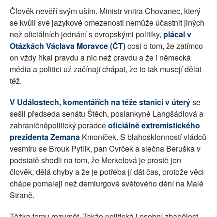
Člověk nevěří svým uším. Ministr vnitra Chovanec, který
se kvůli své jazykové omezenosti nemůže účastnit jiných
než oficiálních jednání s evropskými politiky,
plácal v
Otázkách Václava Moravce (ČT)
cosi o tom, že zatímco
on vždy říkal pravdu a nic než pravdu a že i německá
média a politici už začínají chápat, že to tak musejí dělat
též.
V Událostech, komentářích na téže stanici v úterý
se
sešli předseda senátu Štěch, poslankyně Langšádlová a
zahraničněpolitický poradce
oficiálně extremistického
prezidenta Zemana
Kmoníček. S blahosklonností vládců
vesmíru se Brouk Pytlík, pan Cvrček a slečna Beruška v
podstatě shodli na tom, že Merkelová je prostě jen
člověk, dělá chyby a že je potřeba jí dát čas, protože věci
chápe pomaleji než demiurgové světového dění na Malé
Straně.
Těžko tomu rozumět. Takže politická i osobní zbabělost,