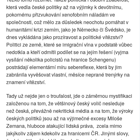
která vedla české politiky až na výjimky k devótnímu,
pokornému přizvukování xenofobním náladám ve
společnosti, což mělo za důsledek neochotu pomáhat v
humanitární krizi zemím, jako je Německo či Švédsko, je
dnes vykládána jako prozíravost a politické vítězství?
Politici ze země, které se imigrační vlna v podstatě vůbec
nedotkla a kteří odmítli podílet se na jejím řešení (vyjma
vysílání několika policistů na hranice Schengenu)
postrádají elementární míru sebereflexe, která by jim
zabránila vyvěšovat vlastní, měsíce neprané trenýrky na
znamení vítězství.
Tady už nejde jen o troufalost, jde o záměrnou mystifikaci
založenou na tom, že většinový český volič nesleduje
než česká, převážně nekritická média a na tom, že výroky
českých politiků jsou až na výjimečné excesy Miloše
Zemana, hluboce atakující lidská práva, zcela mimo
jakýkoliv zájem kdekoliv za hranicemi ČR. Jinými slovy,