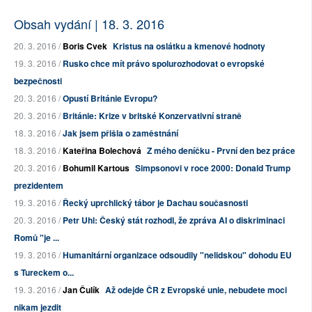
Obsah vydání | 18. 3. 2016
20. 3. 2016 /
Boris Cvek
Kristus na oslátku a kmenové hodnoty
19. 3. 2016 /
Rusko chce mít právo spolurozhodovat o evropské
bezpečnosti
20. 3. 2016 /
Opustí Británie Evropu?
20. 3. 2016 /
Británie: Krize v britské Konzervativní straně
18. 3. 2016 /
Jak jsem přišla o zaměstnání
18. 3. 2016 /
Kateřina Bolechová
Z mého deníčku - První den bez práce
20. 3. 2016 /
Bohumil Kartous
Simpsonovi v roce 2000: Donald Trump
prezidentem
19. 3. 2016 /
Řecký uprchlický tábor je Dachau současnosti
20. 3. 2016 /
Petr Uhl: Český stát rozhodl, že zpráva AI o diskriminaci
Romů "je ...
19. 3. 2016 /
Humanitární organizace odsoudily "nelidskou" dohodu EU
s Tureckem o...
19. 3. 2016 /
Jan Čulík
Až odejde ČR z Evropské unie, nebudete moci
nikam jezdit