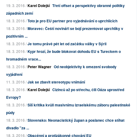
19. 3. 2016 /
Karel Dolejší
Třetí offset a perspektivy obranné politiky
západních zemí
18. 3. 2016 /
Toto je pro EU partner pro vyjednávání o uprchlících
18. 3. 2016 /
Moravec: Čeští novináři se bojí prezentovat uprchlíky v
pozitivním ...
18. 3. 2016 /
Je tomu právě pět let od začátku války v Sýrii
18. 3. 2016 /
Kypr hrozí, že bude blokovat dohodu EU s Tureckem o
hromadném vrace...
18. 3. 2016 /
Peter Wagner
Od neobjektivity k omezení svobody
vyjádření
11. 3. 2016 /
Jak se zbavit stereotypu vnímání
18. 3. 2016 /
Karel Dolejší
Cizinců až po střechu, čili Oáza uprostřed
Evropy?
18. 3. 2016 /
Sílí kritika kvůli masivnímu izraelskému záboru palestinské
půdy
18. 3. 2016 /
Slovensko: Neonacistický župan a poslanec chce stíhat
divadlo "za ...
18. 3. 2016 /
Obscénní a protizákonné chování EU