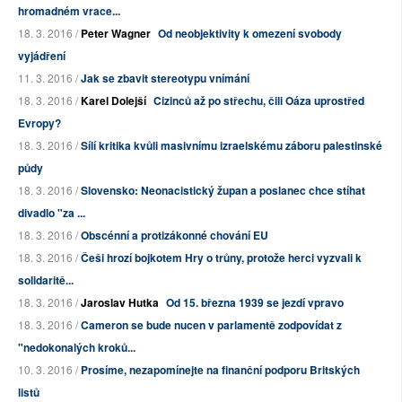
hromadném vrace...
18. 3. 2016 /
Peter Wagner
Od neobjektivity k omezení svobody
vyjádření
11. 3. 2016 /
Jak se zbavit stereotypu vnímání
18. 3. 2016 /
Karel Dolejší
Cizinců až po střechu, čili Oáza uprostřed
Evropy?
18. 3. 2016 /
Sílí kritika kvůli masivnímu izraelskému záboru palestinské
půdy
18. 3. 2016 /
Slovensko: Neonacistický župan a poslanec chce stíhat
divadlo "za ...
18. 3. 2016 /
Obscénní a protizákonné chování EU
18. 3. 2016 /
Češi hrozí bojkotem Hry o trůny, protože herci vyzvali k
solidaritě...
18. 3. 2016 /
Jaroslav Hutka
Od 15. března 1939 se jezdí vpravo
18. 3. 2016 /
Cameron se bude nucen v parlamentě zodpovídat z
"nedokonalých kroků...
10. 3. 2016 /
Prosíme, nezapomínejte na finanční podporu Britských
listů