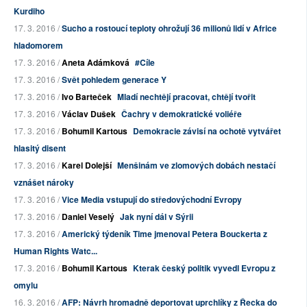
Kurdiho
17. 3. 2016 /
Sucho a rostoucí teploty ohrožují 36 milionů lidí v Africe
hladomorem
17. 3. 2016 /
Aneta Adámková
#Cíle
17. 3. 2016 /
Svět pohledem generace Y
17. 3. 2016 /
Ivo Barteček
Mladí nechtějí pracovat, chtějí tvořit
17. 3. 2016 /
Václav Dušek
Čachry v demokratické voliéře
17. 3. 2016 /
Bohumil Kartous
Demokracie závisí na ochotě vytvářet
hlasitý disent
17. 3. 2016 /
Karel Dolejší
Menšinám ve zlomových dobách nestačí
vznášet nároky
17. 3. 2016 /
Vice Media vstupují do středovýchodní Evropy
17. 3. 2016 /
Daniel Veselý
Jak nyní dál v Sýrii
17. 3. 2016 /
Americký týdeník Time jmenoval Petera Bouckerta z
Human Rights Watc...
17. 3. 2016 /
Bohumil Kartous
Kterak český politik vyvedl Evropu z
omylu
16. 3. 2016 /
AFP: Návrh hromadně deportovat uprchlíky z Řecka do