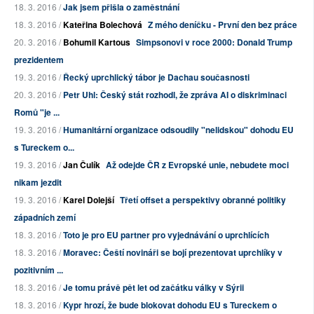
18. 3. 2016 /
Jak jsem přišla o zaměstnání
18. 3. 2016 /
Kateřina Bolechová
Z mého deníčku - První den bez práce
20. 3. 2016 /
Bohumil Kartous
Simpsonovi v roce 2000: Donald Trump
prezidentem
19. 3. 2016 /
Řecký uprchlický tábor je Dachau současnosti
20. 3. 2016 /
Petr Uhl: Český stát rozhodl, že zpráva AI o diskriminaci
Romů "je ...
19. 3. 2016 /
Humanitární organizace odsoudily "nelidskou" dohodu EU
s Tureckem o...
19. 3. 2016 /
Jan Čulík
Až odejde ČR z Evropské unie, nebudete moci
nikam jezdit
19. 3. 2016 /
Karel Dolejší
Třetí offset a perspektivy obranné politiky
západních zemí
18. 3. 2016 /
Toto je pro EU partner pro vyjednávání o uprchlících
18. 3. 2016 /
Moravec: Čeští novináři se bojí prezentovat uprchlíky v
pozitivním ...
18. 3. 2016 /
Je tomu právě pět let od začátku války v Sýrii
18. 3. 2016 /
Kypr hrozí, že bude blokovat dohodu EU s Tureckem o