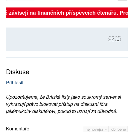
lně závisejí na finančních příspěvcích čtenářů. Prosím
9023
Diskuse
Přihlásit
Upozorňujeme, že Britské listy jako soukromý server si
vyhrazují právo blokovat přístup na diskusní fóra
jakémukoliv diskutérovi, pokud to uznají za důvodné.
Komentáře
nejnovější
oblíbené