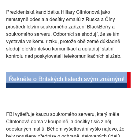
SOCIÁLNÍ SÍTĚ
Prezidentská kandidátka Hillary Clintonová jako
ministryně odeslala desítky emailů z Ruska a Číny
RUBRIKY
prostřednictvím soukromého zařízení BlackBerry a
soukromého serveru. Odborníci se shodují, že se tím
PLNÁ VERZE STRÁNEK
vystavila velkému riziku, protože obě země důkladně
sledují elektronickou komunikaci a uplatňují státní
kontrolu nad poskytovateli telekomunikačních služeb.
FBI vyšetřuje kauzu soukromého serveru, který měla
Clintonová doma v koupelně, a desítky tisíc z něj
odeslaných mailů. Během vyšetřování vyšlo najevo, že
byly porušeny předpisy o ochraně utajovaných údajů,