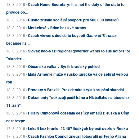
18. 3. 2016 /
Czech Home Secretary: It is not the duty of the state to
provide ob...
18. 3. 2016 /
Rusko zrušilo sociální podporu pro 500 000 invalidů
18. 3. 2016 /
Merkelová vládne bez své strany
18. 3. 2016 /
Czech viewers decide to boycott
Game of Thrones
because its ...
18. 3. 2016 /
Slovak neo-Nazi regional governor wants to sue actors for
"slanderi...
18. 3. 2016 /
Občanská válka v Sýrii: Izraelský pohled
18. 3. 2016 /
Malá Arménie může v rusko-turecké válce sehrát velkou
roli
18. 3. 2016 /
Protesty v Brazílii: Prezidentka kryla korupční skandál
18. 3. 2016 /
Dokumenty "dokazují podíl Íránu a Hizballáhu na útocích z
11. září"
18. 3. 2016 /
Hillary Clintonová odeslala desítky emailů z Ruska a Číny
nezabezpe...
17. 3. 2016 /
Lékaři bez hranic: 43 407 lidských bytostí uvízlo v Řecku
17. 3. 2016 /
Czech Fashion Council zneužil fotografii mrtvého Ajlana