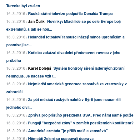
Turecka byl zrušen
16. 3. 2016 /
Ruská státní televize podpořila Donalda Trumpa
16. 3. 2016 /
Jan Čulík
Novinky: Mladí lidé se po celé Evropě bojí
extremistů, a tak se hou...
16. 3. 2016 /
Holandští fotbaloví fanoušci házejí mince uprchlíkům a
posmívají se...
16. 3. 2016 /
Kotleba zakázal divadelní představení rovnou v jeho
průběhu
16. 3. 2016 /
Karel Dolejší
Systém kontroly šíření jaderných zbraní
nefunguje. Je načase vzít t...
16. 3. 2016 /
Nejmladší americká generace zaostává za vrstevníky v
zahraničí
16. 3. 2016 /
Za pět měsíců ruských náletů v Sýrii jsme neusmrtili
jediného civil...
16. 3. 2016 /
Zpráva pro příštího prezidenta USA: Před námi samé potíže
16. 3. 2016 /
Fungují "bezpečné zóny" v zemích postižených konfliktem?
16. 3. 2016 /
Americká armáda "je příliš malá a zaostává"
16. 3. 2016 /
Němečtí Zelení se posouvají doprava