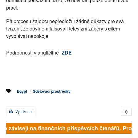
odmítla a poukázala na to, že novináři pouze dělali svou
práci.
Při procesu žalobci nepředložili žádné důkazy pro svá
tvrzení, že obvinění falšovali televizní záběry s cílem
vyvolávat nepokoje.
Podrobnosti v angličtině
ZDE
Egypt
|
Sdělovací prostředky
0
Vytisknout
lně závisejí na finančních příspěvcích čtenářů. Prosím