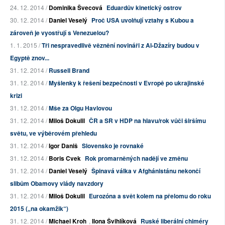
24. 12. 2014 /
Dominika Švecová
Eduardův kinetický ostrov
30. 12. 2014 /
Daniel Veselý
Proč USA uvolňují vztahy s Kubou a
zároveň je vyostřují s Venezuelou?
1. 1. 2015 /
Tři nespravedlivě věznění novináři z Al-Džazíry budou v
Egyptě znov...
31. 12. 2014 /
Russell Brand
31. 12. 2014 /
Myšlenky k řešení bezpečnosti v Evropě po ukrajinské
krizi
31. 12. 2014 /
Mše za Olgu Havlovou
31. 12. 2014 /
Miloš Dokulil
ČR a SR v HDP na hlavu/rok vůči širšímu
světu, ve výběrovém přehledu
31. 12. 2014 /
Igor Daniš
Slovensko je rovnaké
31. 12. 2014 /
Boris Cvek
Rok promarněných nadějí ve změnu
31. 12. 2014 /
Daniel Veselý
Špinavá válka v Afghánistánu nekončí
slibům Obamovy vlády navzdory
31. 12. 2014 /
Miloš Dokulil
Eurozóna a svět kolem na přelomu do roku
2015 („na okamžik“)
31. 12. 2014 /
Michael Kroh
,
Ilona Švihlíková
Ruské liberální chiméry