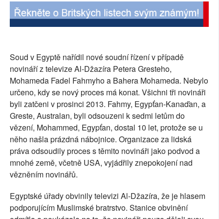
SOCIÁLNÍ SÍTĚ
RUBRIKY
Soud v Egyptě nařídil nové soudní řízení v případě
PLNÁ VERZE STRÁNEK
novináří z televize Al-Džazíra Petera Gresteho,
Mohameda Fadel Fahmyho a Bahera Mohameda. Nebylo
určeno, kdy se nový proces má konat. Všichni tři novináři
byli zatčeni v prosinci 2013. Fahmy, Egypťan-Kanaďan, a
Greste, Australan, byli odsouzeni k sedmi letům do
vězení, Mohammed, Egypťan, dostal 10 let, protože se u
něho našla prázdná nábojnice. Organizace za lidská
práva odsoudily proces s těmito novináři jako podvod a
mnohé země, včetně USA, vyjádřily znepokojení nad
vězněním novinářů.
Egyptské úřady obvinily televizi Al-Džazíra, že je hlasem
podporujícím Muslimské bratrstvo. Stanice obvinění