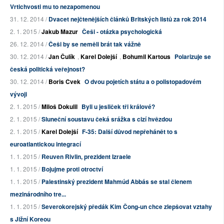
Vrtichvosti mu to nezapomenou
31. 12. 2014 /
Dvacet nejčtenějších článků Britských listů za rok 2014
2. 1. 2015 /
Jakub Mazur
Češi - otázka psychologická
26. 12. 2014 /
Češi by se neměli brát tak vážně
30. 12. 2014 /
Jan Čulík
,
Karel Dolejší
,
Bohumil Kartous
Polarizuje se
česká politická veřejnost?
30. 12. 2014 /
Boris Cvek
O dvou pojetích státu a o polistopadovém
vývoji
2. 1. 2015 /
Miloš Dokulil
Byli u jesliček tři králové?
2. 1. 2015 /
Sluneční soustavu čeká srážka s cizí hvězdou
2. 1. 2015 /
Karel Dolejší
F-35: Další důvod nepřehánět to s
euroatlantickou integrací
1. 1. 2015 /
Reuven Rivlin, prezident Izraele
1. 1. 2015 /
Bojujme proti otroctví
1. 1. 2015 /
Palestinský prezident Mahmúd Abbás se stal členem
mezinárodního tre...
1. 1. 2015 /
Severokorejský předák Kim Čong-un chce zlepšovat vztahy
s Jižní Koreou