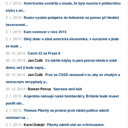
2. 1. 2015 /
Američanka svědčila u soudu, že byla nucena k pohlavnímu
styku s an...
3. 1. 2015 /
Rusko vyslalo potápěče do Indonésie na pomoc při hledání
havarované...
3. 1. 2015 /
Kam cestovat v roce 2015
2. 1. 2015 /
Silný dolar a silná americká ekonomika; v eurozóně a jinde
se bude ...
30. 12. 2014 /
Catch 22 na Praze 8
30. 12. 2014 /
Jan Čulík
Co takhle kdyby tu paní pozval někdo k sobě
domů, než jí bude zapoj...
30. 12. 2014 /
Jan Čulík
Proč se ČSSD nezasadí o to, aby se chudým a
nemocným nevypínaly p...
30. 12. 2014 /
Roman Petrus
Starosta není bůh
2. 1. 2015 /
Argentina nakoupí ruské bombardéry. Británie bude muset
posílit obr...
2. 1. 2015 /
Thomas Piketty na protest proti vládní politice odmítl
nominaci na ...
2. 1. 2015 /
Karel Dolejší
Piketty odmítl stát se vrtichvostem.