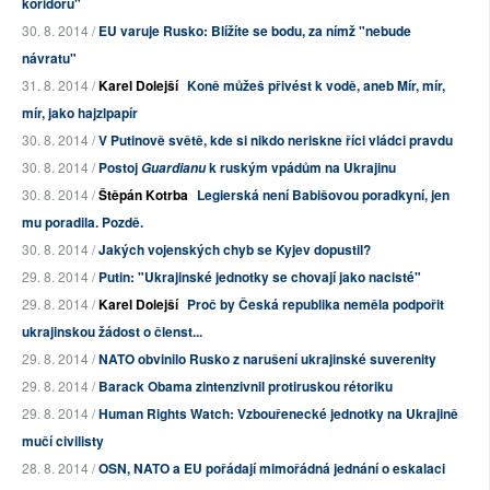
koridoru"
30. 8. 2014 /
EU varuje Rusko: Blížíte se bodu, za nímž "nebude
návratu"
31. 8. 2014 /
Karel Dolejší
Koně můžeš přivést k vodě, aneb Mír, mír,
mír, jako hajzlpapír
30. 8. 2014 /
V Putinově světě, kde si nikdo neriskne říci vládci pravdu
30. 8. 2014 /
Postoj
k ruským vpádům na Ukrajinu
Guardianu
30. 8. 2014 /
Štěpán Kotrba
Legierská není Babišovou poradkyní, jen
mu poradila. Pozdě.
30. 8. 2014 /
Jakých vojenských chyb se Kyjev dopustil?
29. 8. 2014 /
Putin: "Ukrajinské jednotky se chovají jako nacisté"
29. 8. 2014 /
Karel Dolejší
Proč by Česká republika neměla podpořit
ukrajinskou žádost o členst...
29. 8. 2014 /
NATO obvinilo Rusko z narušení ukrajinské suverenity
29. 8. 2014 /
Barack Obama zintenzivnil protiruskou rétoriku
29. 8. 2014 /
Human Rights Watch: Vzbouřenecké jednotky na Ukrajině
mučí civilisty
28. 8. 2014 /
OSN, NATO a EU pořádají mimořádná jednání o eskalaci