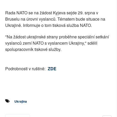
SOCIÁLNÍ SÍTĚ
Rada NATO se na žádost Kyjeva sejde 29. srpna v
RUBRIKY
Bruselu na úrovni vyslanců. Tématem bude situace na
Ukrajině. Informuje o tom tisková služba NATO.
PLNÁ VERZE STRÁNEK
"Na žádost ukrajinské strany proběhne speciální setkání
vyslanců zemí NATO s vyslancem Ukrajiny," sdělil
spolupracovník tiskové služby.
Podrobnosti v ruštině:
ZDE
Ukrajina