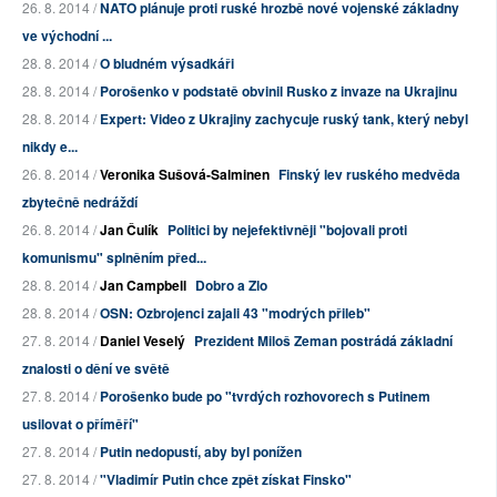
26. 8. 2014 /
NATO plánuje proti ruské hrozbě nové vojenské základny
ve východní ...
28. 8. 2014 /
O bludném výsadkáři
28. 8. 2014 /
Porošenko v podstatě obvinil Rusko z invaze na Ukrajinu
28. 8. 2014 /
Expert: Video z Ukrajiny zachycuje ruský tank, který nebyl
nikdy e...
26. 8. 2014 /
Veronika Sušová-Salminen
Finský lev ruského medvěda
zbytečně nedráždí
26. 8. 2014 /
Jan Čulík
Politici by nejefektivněji "bojovali proti
komunismu" splněním před...
28. 8. 2014 /
Jan Campbell
Dobro a Zlo
28. 8. 2014 /
OSN: Ozbrojenci zajali 43 "modrých přileb"
27. 8. 2014 /
Daniel Veselý
Prezident Miloš Zeman postrádá základní
znalosti o dění ve světě
27. 8. 2014 /
Porošenko bude po "tvrdých rozhovorech s Putinem
usilovat o příměří"
27. 8. 2014 /
Putin nedopustí, aby byl ponížen
27. 8. 2014 /
"Vladimír Putin chce zpět získat Finsko"