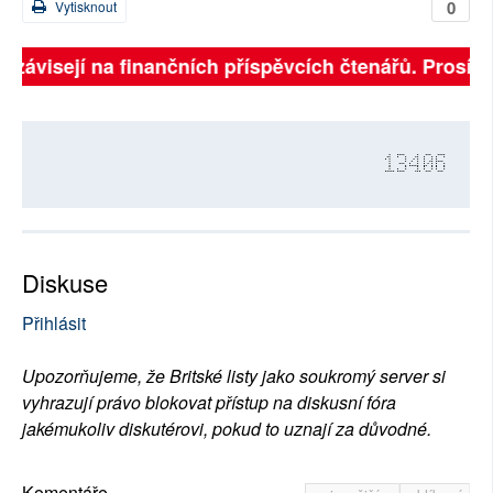
0
Vytisknout
ně závisejí na finančních příspěvcích čtenářů. Prosíme
13406
Diskuse
Přihlásit
Upozorňujeme, že Britské listy jako soukromý server si
vyhrazují právo blokovat přístup na diskusní fóra
jakémukoliv diskutérovi, pokud to uznají za důvodné.
Komentáře