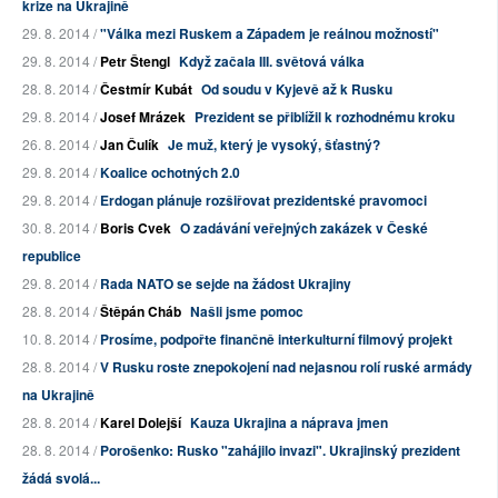
krize na Ukrajině
29. 8. 2014 /
"Válka mezi Ruskem a Západem je reálnou možností"
29. 8. 2014 /
Petr Štengl
Když začala III. světová válka
28. 8. 2014 /
Čestmír Kubát
Od soudu v Kyjevě až k Rusku
29. 8. 2014 /
Josef Mrázek
Prezident se přiblížil k rozhodnému kroku
26. 8. 2014 /
Jan Čulík
Je muž, který je vysoký, šťastný?
29. 8. 2014 /
Koalice ochotných 2.0
29. 8. 2014 /
Erdogan plánuje rozšiřovat prezidentské pravomoci
30. 8. 2014 /
Boris Cvek
O zadávání veřejných zakázek v České
republice
29. 8. 2014 /
Rada NATO se sejde na žádost Ukrajiny
28. 8. 2014 /
Štěpán Cháb
Našli jsme pomoc
10. 8. 2014 /
Prosíme, podpořte finančně interkulturní filmový projekt
28. 8. 2014 /
V Rusku roste znepokojení nad nejasnou rolí ruské armády
na Ukrajině
28. 8. 2014 /
Karel Dolejší
Kauza Ukrajina a náprava jmen
28. 8. 2014 /
Porošenko: Rusko "zahájilo invazi". Ukrajinský prezident
žádá svolá...