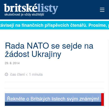
závisejí na finančních příspěvcích čtenářů. Prosíme, p
PŘIHLÁSIT
AKTUÁLNÍ VYDÁNÍ
Rada NATO se sejde na
ARCHIV
žádost Ukrajiny
ROZHOVORY
29. 8. 2014
TÉMATA
čas čtení < 1 minuta
NEJČTENĚJŠÍ ZA 7 DNÍ
AUTOŘI
PŘÍSPĚVKY NA PROVOZ