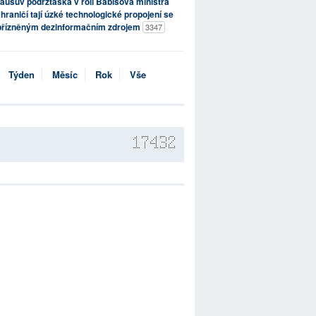
ausův podržtaška v roli Babišova ministra
hraničí tají úzké technologické propojení se
přízněným dezinformačním zdrojem
3347
Týden
Měsíc
Rok
Vše
17432