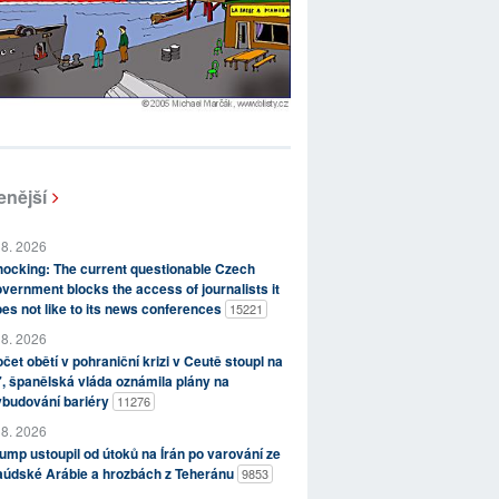
enější
 8. 2026
ocking: The current questionable Czech
vernment blocks the access of journalists it
es not like to its news conferences
15221
 8. 2026
čet obětí v pohraniční krizi v Ceutě stoupl na
, španělská vláda oznámila plány na
ybudování bariéry
11276
 8. 2026
ump ustoupil od útoků na Írán po varování ze
aúdské Arábie a hrozbách z Teheránu
9853