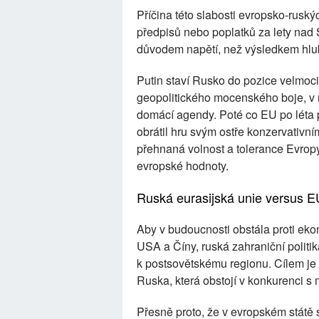
Příčina této slabosti evropsko-ruský
předpisů nebo poplatků za lety nad 
důvodem napětí, než výsledkem hlub
Putin staví Rusko do pozice velmoc
geopolitického mocenského boje, v n
domácí agendy. Poté co EU po léta p
obrátil hru svým ostře konzervativn
přehnaná volnost a tolerance Evrop
evropské hodnoty.
Ruská eurasijská unie versus E
Aby v budoucnosti obstála proti e
USA a Číny, ruská zahraniční politik
k postsovětskému regionu. Cílem je 
Ruska, která obstojí v konkurenci 
Přesně proto, že v evropském státě s