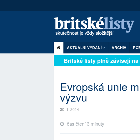
AKTUÁLNÍ VYDÁNÍ
ARCHIV
RO
Britské listy plně závisejí na 
Evropská unie m
výzvu
30. 1. 2014
čas čtení 3 minuty