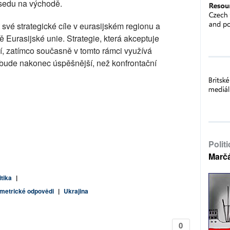
usedu na východě.
své strategické cíle v eurasijském regionu a
Eurasijské unie. Strategie, která akceptuje
í, zatímco současně v tomto rámci využívá
, bude nakonec úspěšnější, než konfrontační
Polit
Marč
itika
|
ymetrické odpovědi
|
Ukrajina
0