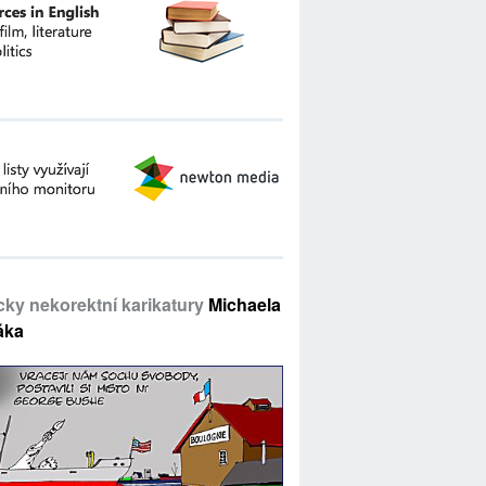
icky nekorektní karikatury
Michaela
áka