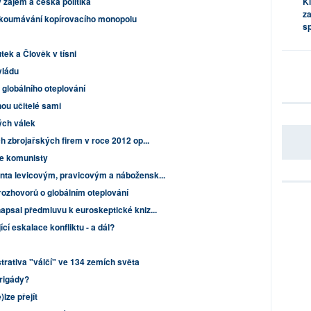
 zájem a česká politika
Kl
za
ezkoumávání kopírovacího monopolu
s
ek a Člověk v tísni
vládu
 globálního oteplování
ou učitelé sami
ch válek
h zbrojařských firem v roce 2012 op...
e komunisty
nta levicovým, pravicovým a nábožensk...
ozhovorů o globálním oteplování
apsal předmluvu k euroskeptické kniz...
cí eskalace konfliktu - a dál?
rativa "válčí" ve 134 zemích světa
rigády?
lze přejít