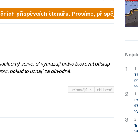
finančních příspěvcích čtenářů. Prosíme, přispějte. ➥
Nejčt
soukromý server si vyhrazují právo blokovat přístup
1.
rovi, pokud to uznají za důvodné.
Sh
go
do
nejnovější
oblíbené
1.
Po
67
v
2.
Tr
S