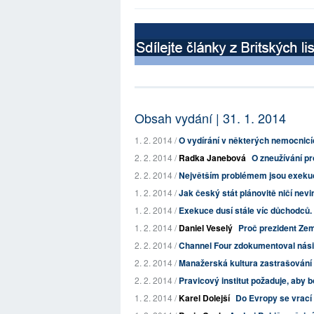
Obsah vydání | 31. 1. 2014
1. 2. 2014 /
O vydírání v některých nemocnicí
2. 2. 2014 /
Radka Janebová
O zneužívání pr
2. 2. 2014 /
Největším problémem jsou exeku
1. 2. 2014 /
Jak český stát plánovitě ničí nev
1. 2. 2014 /
Exekuce dusí stále víc důchodců. L
1. 2. 2014 /
Daniel Veselý
Proč prezident Zem
2. 2. 2014 /
Channel Four zdokumentoval násilí
2. 2. 2014 /
Manažerská kultura zastrašování a 
2. 2. 2014 /
Pravicový institut požaduje, aby boh
1. 2. 2014 /
Karel Dolejší
Do Evropy se vrací 