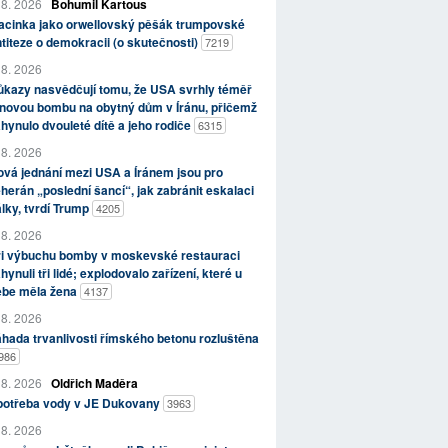
 8. 2026
Bohumil Kartous
acinka jako orwellovský pěšák trumpovské
titeze o demokracii (o skutečnosti)
7219
 8. 2026
kazy nasvědčují tomu, že USA svrhly téměř
novou bombu na obytný dům v Íránu, přičemž
hynulo dvouleté dítě a jeho rodiče
6315
 8. 2026
vá jednání mezi USA a Íránem jsou pro
herán „poslední šancí“, jak zabránit eskalaci
lky, tvrdí Trump
4205
 8. 2026
ři výbuchu bomby v moskevské restauraci
hynuli tři lidé; explodovalo zařízení, které u
ebe měla žena
4137
 8. 2026
hada trvanlivosti římského betonu rozluštěna
986
 8. 2026
Oldřich Maděra
potřeba vody v JE Dukovany
3963
 8. 2026