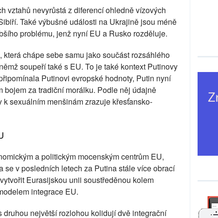
ch vztahů nevyrůstá z diferencí ohledně vízových
Sibiří. Také výbušné události na Ukrajině jsou méně
šího problému, jenž nyní EU a Rusko rozděluje.
i, která chápe sebe samu jako součást rozsáhlého
ěmž soupeří také s EU. To je také kontext Putinovy
řipomínala Putinovi evropské hodnoty, Putin nyní
ím bojem za tradiční morálku. Podle něj údajně
y k sexuálním menšinám zrazuje křesťansko-
U
konomickým a politickým mocenským centrům EU,
a se v posledních letech za Putina stále více obrací
vytvořit Eurasijskou unii soustředěnou kolem
s modelem integrace EU.
 druhou největší rozlohou kolidují dvě integrační