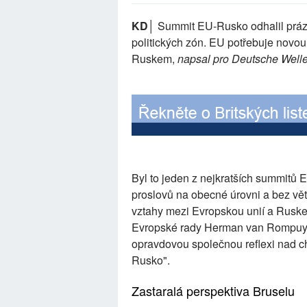
KD│
Summit EU-Rusko odhalil prázdn
politických zón. EU potřebuje novou 
Ruskem,
napsal pro Deutsche Welle
Byl to jeden z nejkratších summitů 
proslovů na obecné úrovni a bez vě
vztahy mezi Evropskou unií a Ruske
Evropské rady Herman van Rompuy pro
opravdovou společnou reflexi nad c
Rusko".
Zastaralá perspektiva Bruselu