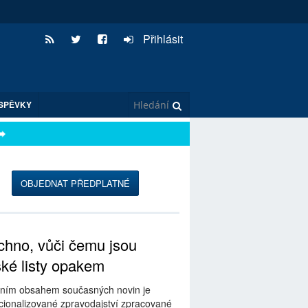
Přihlásit
SPĚVKY
OBJEDNAT PŘEDPLATNÉ
hno, vůči čemu jsou
ské listy opakem
ním obsahem současných novin je
ionalizované zpravodajství zpracované