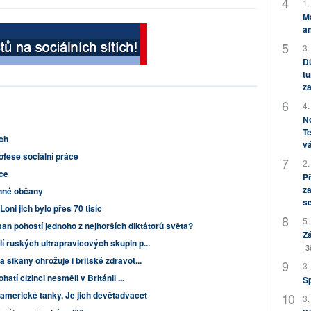
1.
M
an
3.
Dů
tu
za
4.
No
Te
ch
vá
ofese sociální práce
2.
ce
P
za
inné občany
s
oni jich bylo přes 70 tisíc
5.
an pohostí jednoho z nejhorších diktátorů světa?
Zá
 ruských ultrapravicových skupin p...
3
šikany ohrožuje i britské zdravot...
3.
atí cizinci nesměli v Británii ...
S
americké tanky. Je jich devětadvacet
3.