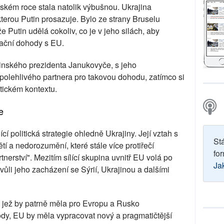
ňském roce stala natolik výbušnou. Ukrajina
terou Putin prosazuje. Bylo ze strany Bruselu
e Putin udělá cokoliv, co je v jeho silách, aby
iační dohody s EU.
jinského prezidenta Janukovyče, s jeho
 spolehlivého partnera pro takovou dohodu, zatímco si
itickém kontextu.
e
í politická strategie ohledně Ukrajiny. Její vztah s
St
í a nedorozumění, které stále více protiřečí
for
erství". Mezitím sílící skupina uvnitř EU volá po
Ja
ůli jeho zacházení se Sýrií, Ukrajinou a dalšími
, jež by patrně měla pro Evropu a Rusko
y, EU by měla vypracovat nový a pragmatičtější