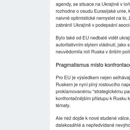
agendy, se situace na Ukrajině v lo
rozhodne o osudu Eurasijské unie, k
naivně optimistické nemyslet na to, ž
zabránil Ukrajině v podepsání asoc
Bylo také od EU nedbalé vidět ukra
autoritativním stylem vládnutí, jako
neuvědomila roli Ruska v širším pol
Pragmatismus místo konfrontac
Pro EU je výsledkem nejen selhávajíc
Ruskem je nyní plný rostoucího napět
proklamovanému "strategickému partn
konfrontačnějším přístupu k Rusku kv
tématy.
Ale než dojde k nové studené válce
dalekosáhlé a nepředvídané nevýhod