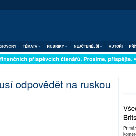
ZHOVORY
TÉMATA
RUBRIKY
NEJČTENĚJŠÍ
AUTOŘI
PŘÍ
finančních příspěvcích čtenářů. Prosíme, přispějte. ➥
usí odpovědět na ruskou
Všec
Brit
Primár
komerc