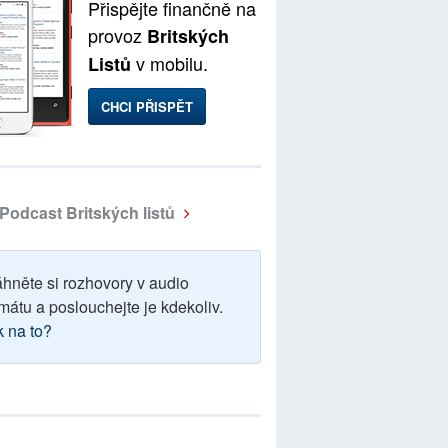
Přispějte finančně na
provoz
Britských
v mobilu.
Listů
CHCI PŘISPĚT
Podcast Britských listů
áhněte si rozhovory v audio
mátu a poslouchejte je kdekoliv.
k na to?