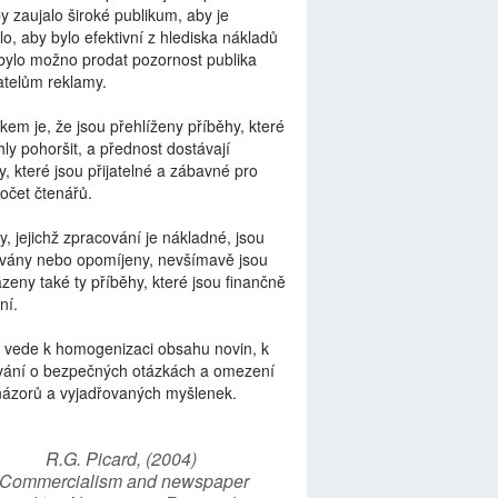
by zaujalo široké publikum, aby je
lo, aby bylo efektivní z hlediska nákladů
bylo možno prodat pozornost publika
telům reklamy.
kem je, že jsou přehlíženy příběhy, které
ly pohoršit, a přednost dostávají
y, které jsou přijatelné a zábavné pro
počet čtenářů.
y, jejichž zpracování je nákladné, jsou
vány nebo opomíjeny, nevšímavě jsou
zeny také ty příběhy, které jsou finančně
ní.
 vede k homogenizaci obsahu novin, k
vání o bezpečných otázkách a omezení
názorů a vyjadřovaných myšlenek.
R.G. Picard, (2004)
“Commercialism and newspaper