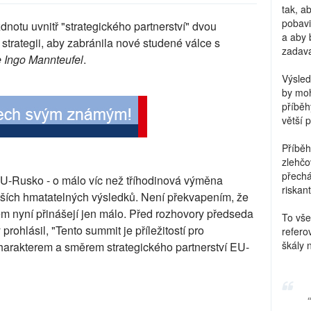
tak, a
pobavi
otu uvnitř "strategického partnerství" dvou
a aby 
strategii, aby zabránila nové studené válce s
zadava
 Ingo Mannteufel
.
Výsled
by moh
příběh
větší 
Příběh
zlehčo
přechá
EU-Rusko - o málo víc než tříhodinová výměna
riskant
tších hmatatelných výsledků. Není překvapením, že
m nyní přinášejí jen málo. Před rozhovory předseda
To vše
hlásil, "Tento summit je příležitostí pro
refero
škály 
harakterem a směrem strategického partnerství EU-