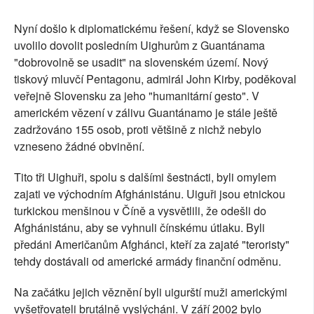
Nyní došlo k diplomatickému řešení, když se Slovensko
uvolilo dovolit posledním Uighurům z Guantánama
"dobrovolně se usadit" na slovenském území. Nový
tiskový mluvčí Pentagonu, admirál John Kirby, poděkoval
veřejně Slovensku za jeho "humanitární gesto". V
americkém vězení v zálivu Guantánamo je stále ještě
zadržováno 155 osob, proti většině z nichž nebylo
vzneseno žádné obvinění.
Tito tři Uighuři, spolu s dalšími šestnácti, byli omylem
zajati ve východním Afghánistánu. Uiguři jsou etnickou
turkickou menšinou v Číně a vysvětlili, že odešli do
Afghánistánu, aby se vyhnuli čínskému útlaku. Byli
předáni Američanům Afghánci, kteří za zajaté "teroristy"
tehdy dostávali od americké armády finanční odměnu.
Na začátku jejich věznění byli uigurští muži americkými
vyšetřovateli brutálně vyslýcháni. V září 2002 bylo