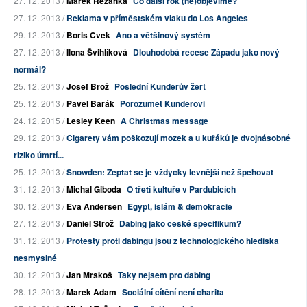
27. 12. 2013 /
Marek Řezanka
Co další rok (ne)objevíme?
27. 12. 2013 /
Reklama v příměstském vlaku do Los Angeles
29. 12. 2013 /
Boris Cvek
Ano a většinový systém
27. 12. 2013 /
Ilona Švihlíková
Dlouhodobá recese Západu jako nový
normál?
25. 12. 2013 /
Josef Brož
Poslední Kunderův žert
25. 12. 2013 /
Pavel Barák
Porozumět Kunderovi
24. 12. 2015 /
Lesley Keen
A Christmas message
29. 12. 2013 /
Cigarety vám poškozují mozek a u kuřáků je dvojnásobné
riziko úmrtí...
25. 12. 2013 /
Snowden: Zeptat se je vždycky levnější než špehovat
31. 12. 2013 /
Michal Giboda
O třetí kultuře v Pardubicích
30. 12. 2013 /
Eva Andersen
Egypt, islám & demokracie
27. 12. 2013 /
Daniel Strož
Dabing jako české specifikum?
31. 12. 2013 /
Protesty proti dabingu jsou z technologického hlediska
nesmyslné
30. 12. 2013 /
Jan Mrskoš
Taky nejsem pro dabing
28. 12. 2013 /
Marek Adam
Sociální cítění není charita