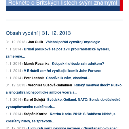
Obsah vydání | 31. 12. 2013
31. 12. 2013 /
Jan Čulík
Všichni pořád vytvářejí mytologie
1. 1. 2014 /
Britští politikové se postavili proti rasistické hysterii,
zaměřené...
1. 1. 2014 /
Marek Řezanka
Kdopak (ne)bude zahradníkem?
1. 1. 2014 /
V Británii zemřel vynikající komik John Fortune
1. 1. 2014 /
Petr Lachnit
Chodíval k nám, chodíval...
31. 12. 2013 /
Veronika Sušová-Salminen
Ruský medvěd útočí? Rusko
a jeho zahraničněpolitické ambice včera a...
1. 1. 2014 /
Karel Dolejší
Švédsko, Gotland, NATO: Sonda do důsledků
vystupňovaného ruského zb...
1. 1. 2014 /
Štěpán Kotrba
Kotrba k roku 2013: S Babišem klidně, s
křesťany nikdy, se zpravoda...
31. 12. 2013 /
Uighurští muži, nevinně věznění v Guantánamo dvanáct