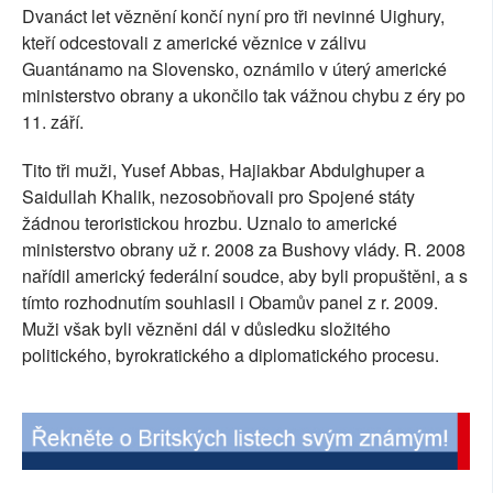
Dvanáct let věznění končí nyní pro tři nevinné Uighury,
SOCIÁLNÍ SÍTĚ
kteří odcestovali z americké věznice v zálivu
Guantánamo na Slovensko, oznámilo v úterý americké
RUBRIKY
ministerstvo obrany a ukončilo tak vážnou chybu z éry po
11. září.
PLNÁ VERZE STRÁNEK
Tito tři muži, Yusef Abbas, Hajiakbar Abdulghuper a
Saidullah Khalik, nezosobňovali pro Spojené státy
žádnou teroristickou hrozbu. Uznalo to americké
ministerstvo obrany už r. 2008 za Bushovy vlády. R. 2008
nařídil americký federální soudce, aby byli propuštěni, a s
tímto rozhodnutím souhlasil i Obamův panel z r. 2009.
Muži však byli vězněni dál v důsledku složitého
politického, byrokratického a diplomatického procesu.