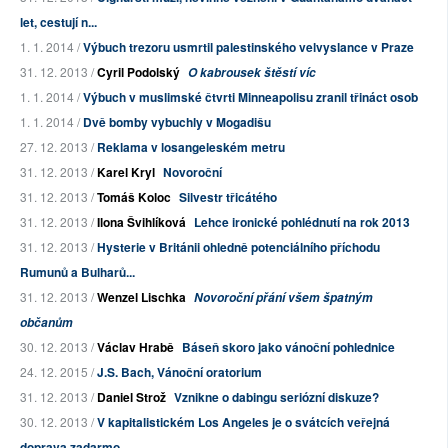
let, cestují n...
1. 1. 2014 /
Výbuch trezoru usmrtil palestinského velvyslance v Praze
31. 12. 2013 /
Cyril Podolský
O kabrousek štěstí víc
1. 1. 2014 /
Výbuch v muslimské čtvrti Minneapolisu zranil třináct osob
1. 1. 2014 /
Dvě bomby vybuchly v Mogadišu
27. 12. 2013 /
Reklama v losangeleském metru
31. 12. 2013 /
Karel Kryl
Novoroční
31. 12. 2013 /
Tomáš Koloc
Silvestr třicátého
31. 12. 2013 /
Ilona Švihlíková
Lehce ironické pohlédnutí na rok 2013
31. 12. 2013 /
Hysterie v Británii ohledně potenciálního příchodu
Rumunů a Bulharů...
31. 12. 2013 /
Wenzel Lischka
Novoroční přání všem špatným
občanům
30. 12. 2013 /
Václav Hrabě
Báseň skoro jako vánoční pohlednice
24. 12. 2015 /
J.S. Bach, Vánoční oratorium
31. 12. 2013 /
Daniel Strož
Vznikne o dabingu seriózní diskuze?
30. 12. 2013 /
V kapitalistickém Los Angeles je o svátcích veřejná
doprava zadarmo