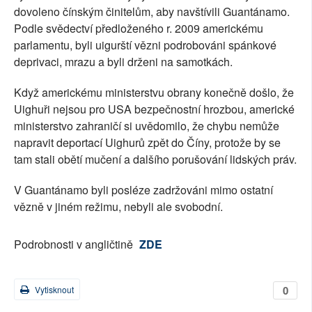
dovoleno čínským činitelům, aby navštívili Guantánamo.
Podle svědectví předloženého r. 2009 americkému
parlamentu, byli uigurští vězni podrobováni spánkové
deprivaci, mrazu a byli drženi na samotkách.
Když americkému ministerstvu obrany konečně došlo, že
Uighuři nejsou pro USA bezpečnostní hrozbou, americké
ministerstvo zahraničí si uvědomilo, že chybu nemůže
napravit deportací Uighurů zpět do Číny, protože by se
tam stali obětí mučení a dalšího porušování lidských práv.
V Guantánamo byli posléze zadržováni mimo ostatní
vězně v jiném režimu, nebyli ale svobodní.
Podrobnosti v angličtině
ZDE
0
Vytisknout