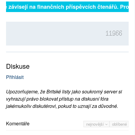
lně závisejí na finančních příspěvcích čtenářů. Prosím
11966
Diskuse
Přihlásit
Upozorňujeme, že Britské listy jako soukromý server si
vyhrazují právo blokovat přístup na diskusní fóra
jakémukoliv diskutérovi, pokud to uznají za důvodné.
Komentáře
nejnovější
oblíbené