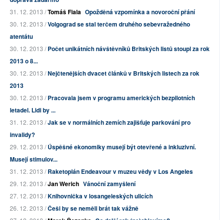
31. 12. 2013 /
Tomáš Fiala
Opožděná vzpomínka a novoroční přání
30. 12. 2013 /
Volgograd se stal terčem druhého sebevražedného
atentátu
30. 12. 2013 /
Počet unikátních návštěvníků Britských listů stoupl za rok
2013 o 8...
30. 12. 2013 /
Nejčtenějších dvacet článků v Britských listech za rok
2013
30. 12. 2013 /
Pracovala jsem v programu amerických bezpilotních
letadel. Lidi by ...
31. 12. 2013 /
Jak se v normálních zemích zajišťuje parkování pro
invalidy?
29. 12. 2013 /
Úspěšné ekonomiky musejí být otevřené a inkluzivní.
Musejí stimulov...
31. 12. 2013 /
Raketoplán Endeavour v muzeu vědy v Los Angeles
29. 12. 2013 /
Jan Werich
Vánoční zamyšlení
27. 12. 2013 /
Knihovnička v losangeleských ulicích
26. 12. 2013 /
Češi by se neměli brát tak vážně