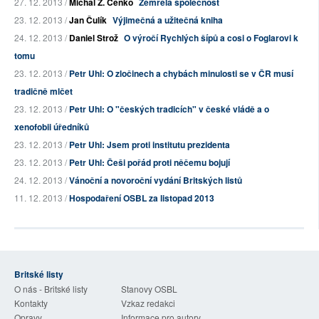
27. 12. 2013 /
Michal Z. Čenko
Zemřelá společnost
23. 12. 2013 /
Jan Čulík
Výjimečná a užitečná kniha
24. 12. 2013 /
Daniel Strož
O výročí Rychlých šípů a cosi o Foglarovi k
tomu
23. 12. 2013 /
Petr Uhl: O zločinech a chybách minulosti se v ČR musí
tradičně mlčet
23. 12. 2013 /
Petr Uhl: O "českých tradicích" v české vládě a o
xenofobii úředníků
23. 12. 2013 /
Petr Uhl: Jsem proti institutu prezidenta
23. 12. 2013 /
Petr Uhl: Češi pořád proti něčemu bojují
24. 12. 2013 /
Vánoční a novoroční vydání Britských listů
11. 12. 2013 /
Hospodaření OSBL za listopad 2013
Britské listy
O nás - Britské listy
Stanovy OSBL
Kontakty
Vzkaz redakci
Opravy
Informace pro autory