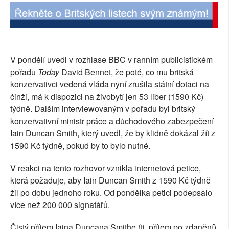
SOCIÁLNÍ SÍTĚ
RUBRIKY
V pondělí uvedl v rozhlase BBC v ranním publicistickém
PLNÁ VERZE STRÁNEK
pořadu
Today
David Bennet, že poté, co mu britská
konzervativci vedená vláda nyní zrušila státní dotaci na
činži, má k dispozici na živobytí jen 53 liber (1590 Kč)
týdně. Dalším interviewovaným v pořadu byl britský
konzervativní ministr práce a důchodového zabezpečení
Iain Duncan Smith, který uvedl, že by klidně dokázal žít z
1590 Kč týdně, pokud by to bylo nutné.
V reakci na tento rozhovor vznikla internetová petice,
která požaduje, aby Iain Duncan Smith z 1590 Kč týdně
žil po dobu jednoho roku. Od pondělka petici podepsalo
více než 200 000 signatářů.
Čistý příjem Iaina Duncana Smithe (tj. příjem po zdanění)