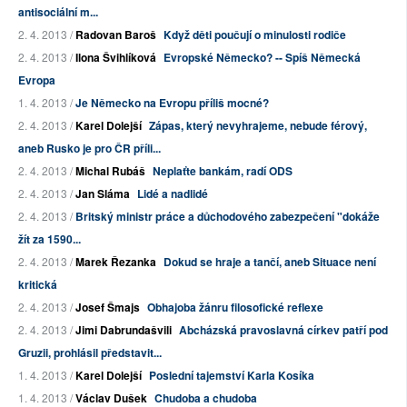
antisociální m...
2. 4. 2013 /
Radovan Baroš
Když děti poučují o minulosti rodiče
2. 4. 2013 /
Ilona Švihlíková
Evropské Německo? -- Spíš Německá
Evropa
1. 4. 2013 /
Je Německo na Evropu příliš mocné?
2. 4. 2013 /
Karel Dolejší
Zápas, který nevyhrajeme, nebude férový,
aneb Rusko je pro ČR příli...
2. 4. 2013 /
Michal Rubáš
Neplaťte bankám, radí ODS
2. 4. 2013 /
Jan Sláma
Lidé a nadlidé
2. 4. 2013 /
Britský ministr práce a důchodového zabezpečení "dokáže
žít za 1590...
2. 4. 2013 /
Marek Řezanka
Dokud se hraje a tančí, aneb Situace není
kritická
2. 4. 2013 /
Josef Šmajs
Obhajoba žánru filosofické reflexe
2. 4. 2013 /
Jimi Dabrundašvili
Abcházská pravoslavná církev patří pod
Gruzii, prohlásil představit...
1. 4. 2013 /
Karel Dolejší
Poslední tajemství Karla Kosíka
1. 4. 2013 /
Václav Dušek
Chudoba a chudoba