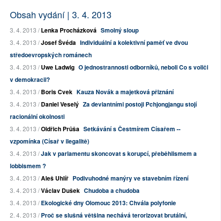
Obsah vydání | 3. 4. 2013
3. 4. 2013 /
Lenka Procházková
Smolný sloup
3. 4. 2013 /
Josef Švéda
Individuální a kolektivní paměť ve dvou
středoevropských románech
3. 4. 2013 /
Uwe Ladwig
O jednostrannosti odborníků, neboli Co s voliči
v demokracii?
3. 4. 2013 /
Boris Cvek
Kauza Novák a majetková přiznání
3. 4. 2013 /
Daniel Veselý
Za deviantními postoji Pchjongjangu stojí
racionální okolnosti
3. 4. 2013 /
Oldřich Průša
Setkávání s Čestmírem Císařem --
vzpomínka (Císař v ilegalitě)
3. 4. 2013 /
Jak v parlamentu skoncovat s korupcí, přeběhlismem a
lobbismem ?
3. 4. 2013 /
Aleš Uhlíř
Podivuhodné manýry ve stavebním řízení
3. 4. 2013 /
Václav Dušek
Chudoba a chudoba
3. 4. 2013 /
Ekologické dny Olomouc 2013: Chvála polyfonie
2. 4. 2013 /
Proč se slušná většina nechává terorizovat brutální,