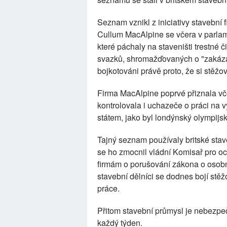
Seznam vznikl z iniciativy stavební 
Cullum MacAlpine se včera v parlamen
které páchaly na staveništi trestné 
svazků, shromažďovaných o "zakázan
bojkotováni právě proto, že si stěžo
Firma MacAlpine poprvé přiznala vč
kontrolovala i uchazeče o práci na
státem, jako byl londýnský olympijsk
Tajný seznam používaly britské stave
se ho zmocnil vládní Komisař pro och
firmám o porušování zákona o osobní
stavební dělníci se dodnes bojí stě
práce.
Přitom stavební průmysl je nebezpeč
každý týden.