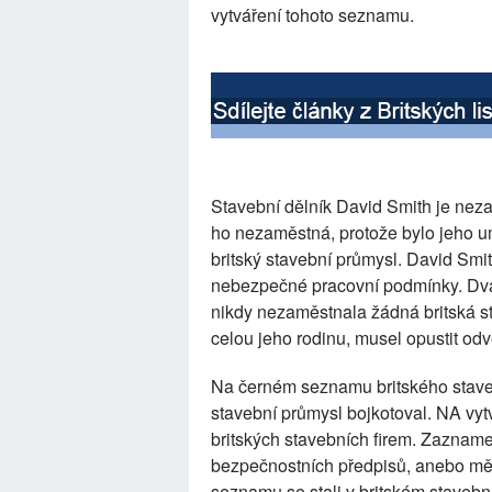
vytváření tohoto seznamu.
Stavební dělník David Smith je neza
ho nezaměstná, protože bylo jeho um
britský stavební průmysl. David Smit
nebezpečné pracovní podmínky. Dva d
nikdy nezaměstnala žádná britská sta
celou jeho rodinu, musel opustit odvě
Na černém seznamu britského staveb
stavební průmysl bojkotoval. NA vyt
britských stavebních firem. Zaznamen
bezpečnostních předpisů, anebo měli
seznamu se stali v britském staveb