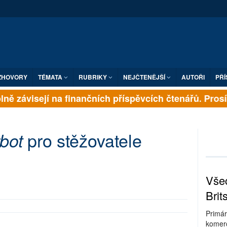
ZHOVORY
TÉMATA
RUBRIKY
NEJČTENĚJŠÍ
AUTOŘI
PŘÍ
ně závisejí na finančních příspěvcích čtenářů. Prosíme
pro stěžovatele
bot
Všec
Brit
Primár
komerc