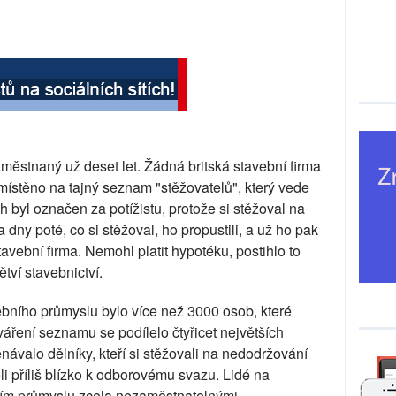
městnaný už deset let. Žádná britská stavební firma
ístěno na tajný seznam "stěžovatelů", který vede
h byl označen za potížistu, protože si stěžoval na
ny poté, co si stěžoval, ho propustili, a už ho pak
vební firma. Nemohl platit hypotéku, postihlo to
tví stavebnictví.
ního průmyslu bylo více než 3000 osob, které
váření seznamu se podílelo čtyřicet největších
ávalo dělníky, kteří si stěžovali na nedodržování
 příliš blízko k odborovému svazu. Lidé na
ním průmyslu zcela nezaměstnatelnými.