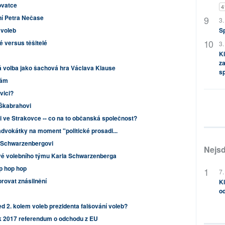
ovatce
4
ní Petra Nečase
3.
S
 voleb
é versus těšitelé
3.
Kl
za
á volba jako šachová hra Václava Klause
s
bám
vici?
Škabrahovi
 i ve Strakovce -- co na to občanská společnost?
vokátky na moment "politické prosadi...
. Schwarzenbergovi
Nejsd
ové volebního týmu Karla Schwarzenberga
op hop hop
7.
rovat znásilnění
Kl
od
d 2. kolem voleb prezidenta falšování voleb?
k 2017 referendum o odchodu z EU