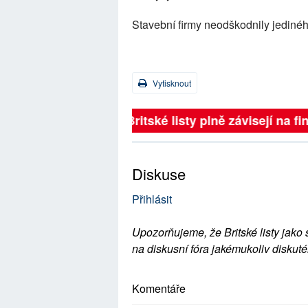
Stavební firmy neodškodnily jediného
Vytisknout
Britské listy plně závisejí na f
Diskuse
Přihlásit
Upozorňujeme, že Britské listy jako 
na diskusní fóra jakémukoliv diskuté
Komentáře