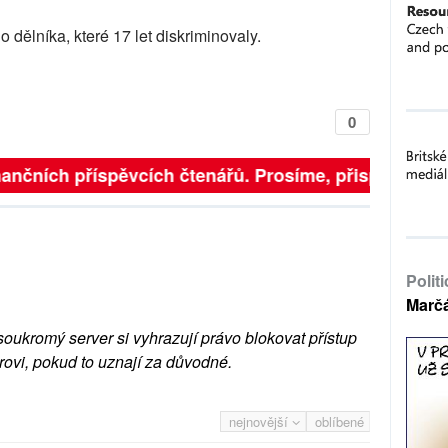
 dělníka, které 17 let diskriminovaly.
0
inančních příspěvcích čtenářů. Prosíme, přispějte. ➥
Polit
Marč
soukromý server si vyhrazují právo blokovat přístup
rovi, pokud to uznají za důvodné.
nejnovější
oblíbené