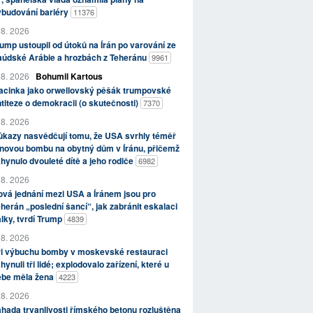
ybudování bariéry
11376
 8. 2026
ump ustoupil od útoků na Írán po varování ze
aúdské Arábie a hrozbách z Teheránu
9961
 8. 2026
Bohumil Kartous
acinka jako orwellovský pěšák trumpovské
titeze o demokracii (o skutečnosti)
7370
 8. 2026
kazy nasvědčují tomu, že USA svrhly téměř
novou bombu na obytný dům v Íránu, přičemž
hynulo dvouleté dítě a jeho rodiče
6982
 8. 2026
vá jednání mezi USA a Íránem jsou pro
herán „poslední šancí“, jak zabránit eskalaci
lky, tvrdí Trump
4839
 8. 2026
ři výbuchu bomby v moskevské restauraci
hynuli tři lidé; explodovalo zařízení, které u
ebe měla žena
4223
 8. 2026
hada trvanlivosti římského betonu rozluštěna