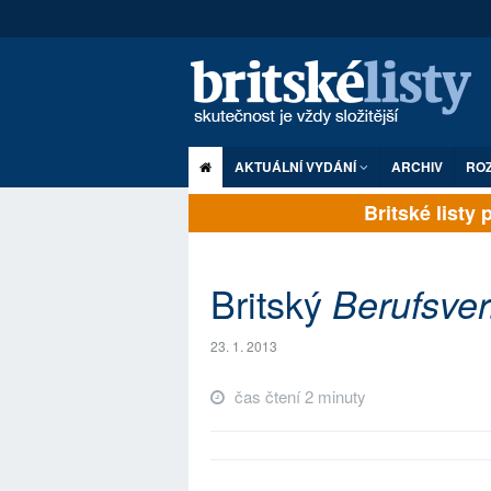
AKTUÁLNÍ VYDÁNÍ
ARCHIV
RO
Britské listy pl
Britský
Berufsver
23. 1. 2013
čas čtení 2 minuty