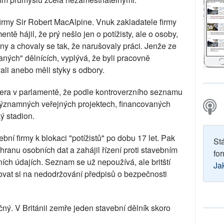
firmy Sir Robert MacAlpine. Vnuk zakladatele firmy
tě hájil, že prý nešlo jen o potížisty, ale o osoby,
činy a chovaly se tak, že narušovaly práci. Jenže ze
ých" dělnících, vyplývá, že byli pracovně
vali anebo měli styky s odbory.
era v parlamentě, že podle kontroverzního seznamu
 významných veřejných projektech, financovaných
ý stadion.
bní firmy k blokaci "potížistů" po dobu 17 let. Pak
St
ranu osobních dat a zahájil řízení proti stavebním
for
ch údajích. Seznam se už nepoužívá, ale britští
Ja
žovat si na nedodržování předpisů o bezpečnosti
ný. V Británii zemře jeden stavební dělník skoro