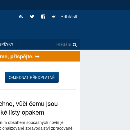
Přihlásit
SPĚVKY
, přispějte. ➥
OBJEDNAT PŘEDPLATNÉ
hno, vůči čemu jsou
ské listy opakem
ním obsahem současných novin je
ionalizované zpravodajství zpracované