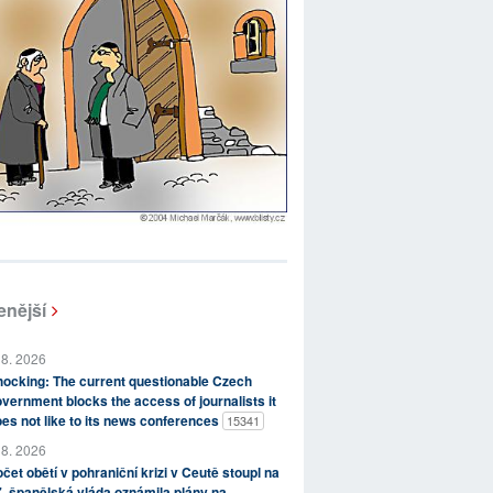
enější
 8. 2026
ocking: The current questionable Czech
vernment blocks the access of journalists it
es not like to its news conferences
15341
 8. 2026
čet obětí v pohraniční krizi v Ceutě stoupl na
, španělská vláda oznámila plány na