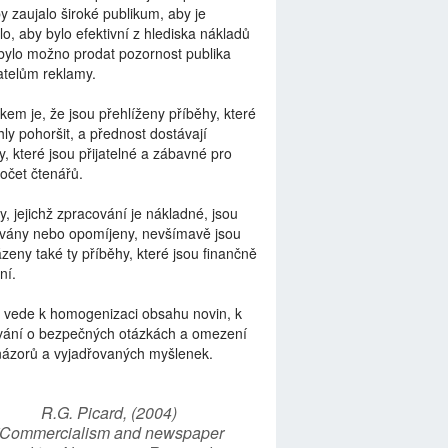
by zaujalo široké publikum, aby je
lo, aby bylo efektivní z hlediska nákladů
bylo možno prodat pozornost publika
telům reklamy.
kem je, že jsou přehlíženy příběhy, které
ly pohoršit, a přednost dostávají
y, které jsou přijatelné a zábavné pro
počet čtenářů.
y, jejichž zpracování je nákladné, jsou
vány nebo opomíjeny, nevšímavě jsou
zeny také ty příběhy, které jsou finančně
ní.
 vede k homogenizaci obsahu novin, k
vání o bezpečných otázkách a omezení
názorů a vyjadřovaných myšlenek.
R.G. Picard, (2004)
“Commercialism and newspaper