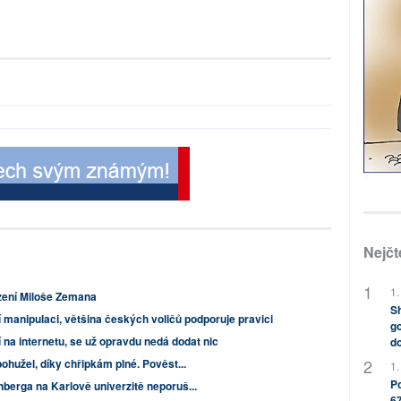
Nejčt
1.
rzení Miloše Zemana
Sh
 manipulaci, většina českých voličů podporuje pravici
go
í na internetu, se už opravdu nedá dodat nic
do
ohužel, díky chřipkám plné. Pověst...
1.
Po
berga na Karlově univerzitě neporuš...
67