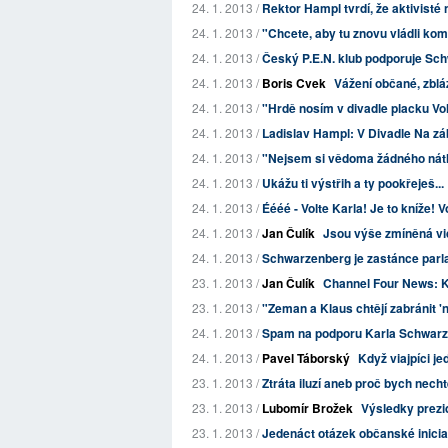
24. 1. 2013 /
Rektor Hampl tvrdí, že aktivisté 
24. 1. 2013 /
"Chcete, aby tu znovu vládli ko
24. 1. 2013 /
Český P.E.N. klub podporuje S
24. 1. 2013 /
Boris Cvek
Vážení občané, zbláz
24. 1. 2013 /
"Hrdě nosím v divadle placku Vo
24. 1. 2013 /
Ladislav Hampl: V Divadle Na záb
24. 1. 2013 /
"Nejsem si vědoma žádného nát
24. 1. 2013 /
Ukážu ti výstřih a ty pookřeješ...
24. 1. 2013 /
Éééé - Volte Karla! Je to kníže! V
24. 1. 2013 /
Jan Čulík
Jsou výše zmíněná vi
24. 1. 2013 /
Schwarzenberg je zastánce par
23. 1. 2013 /
Jan Čulík
Channel Four News: K
23. 1. 2013 /
"Zeman a Klaus chtějí zabránit 
24. 1. 2013 /
Spam na podporu Karla Schwar
24. 1. 2013 /
Pavel Táborský
Když viajpíci jed
23. 1. 2013 /
Ztráta iluzí aneb proč bych nec
23. 1. 2013 /
Lubomír Brožek
Výsledky prezi
23. 1. 2013 /
Jedenáct otázek občanské iniciat