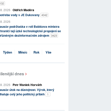
132
 8. 2026
Oldřich Maděra
potřeba vody v JE Dukovany
4042
 8. 2026
ausův podržtaška v roli Babišova ministra
hraničí tají úzké technologické propojení se
přízněným dezinformačním zdrojem
3423
Týden
Měsíc
Rok
Vše
ílenější dnes
 8. 2026
Petr Waniek Horváth
ausův útok na důstojnost. Výrok, který
haluje celý jeho politický příběh
1