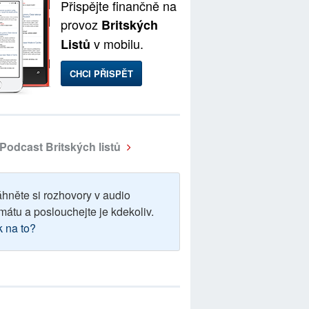
Přispějte finančně na
provoz
Britských
v mobilu.
Listů
CHCI PŘISPĚT
Podcast Britských listů
áhněte si rozhovory v audio
mátu a poslouchejte je kdekoliv.
k na to?