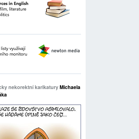
icky nekorektní karikatury
Michaela
áka