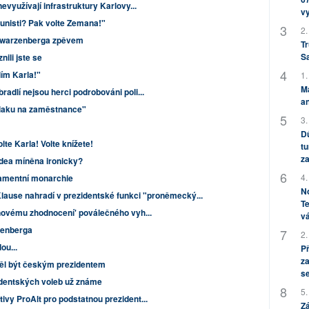
nevyužívají infrastruktury Karlovy...
v
munisti? Pak volte Zemana!"
2.
chwarzenberga zpěvem
Tr
S
nili jste se
lím Karla!"
1.
M
radlí nejsou herci podrobováni poli...
an
laku na zaměstnance"
3.
Dů
olte Karla! Volte knížete!
tu
za
dea míněna ironicky?
4.
lamentní monarchie
No
lause nahradí v prezidentské funkci "proněmecký...
Te
'novému zhodnocení' poválečného vyh...
vá
zenberga
2.
ou...
P
za
htěl být českým prezidentem
s
dentských voleb už známe
5.
ivy ProAlt pro podstatnou prezident...
Zá