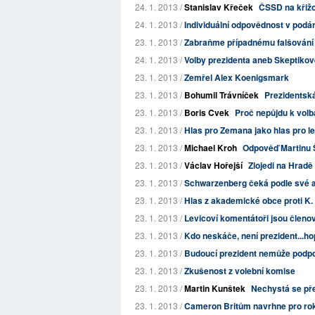
24. 1. 2013 /
Stanislav Křeček
ČSSD na křiž
24. 1. 2013 /
Individuální odpovědnost v podá
23. 1. 2013 /
Zabraňme případnému falšování
24. 1. 2013 /
Volby prezidenta aneb Skeptikov
23. 1. 2013 /
Zemřel Alex Koenigsmark
23. 1. 2013 /
Bohumil Trávníček
Prezidentsk
23. 1. 2013 /
Boris Cvek
Proč nepůjdu k vol
23. 1. 2013 /
Hlas pro Zemana jako hlas pro le
23. 1. 2013 /
Michael Kroh
Odpověď Martinu 
23. 1. 2013 /
Václav Hořejší
Zlojedi na Hradě
23. 1. 2013 /
Schwarzenberg čeká podle své ad
23. 1. 2013 /
Hlas z akademické obce proti K
23. 1. 2013 /
Levicoví komentátoři jsou člen
23. 1. 2013 /
Kdo neskáče, není prezident...h
23. 1. 2013 /
Budoucí prezident nemůže podpo
23. 1. 2013 /
Zkušenost z volební komise
23. 1. 2013 /
Martin Kunštek
Nechystá se pře
23. 1. 2013 /
Cameron Britům navrhne pro ro