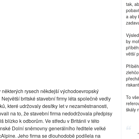
tak, a
pobavi
a aby 
zadava
Výsled
by moh
příběh
větší 
Příběh
zlehčo
přechá
riskant
v některých rysech někdejší východoevropský
To vše
 Největší britské stavební firmy léta společně vedly
refero
ků, které udržovaly desítky let v nezaměstnanosti,
škály 
žovali na to, že stavební firma nedodržovala předpisy
š blízko k odborům. Ve středu v Británii v této
dýnské Dolní sněmovny generálního ředitele velké
acAlpine. Jeho firma se dlouhodobě podílela na