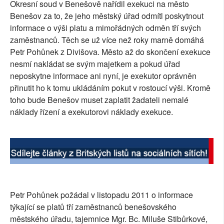
Okresní soud v Benešově nařídil exekuci na město
SOCIÁLNÍ SÍTĚ
Benešov za to, že jeho městský úřad odmítl poskytnout
informace o výši platu a mimořádných odměn tří svých
RUBRIKY
zaměstnanců. Těch se už více než roky marně domáhá
Petr Pohůnek z Divišova. Město až do skončení exekuce
PLNÁ VERZE STRÁNEK
nesmí nakládat se svým majetkem a pokud úřad
neposkytne informace ani nyní, je exekutor oprávněn
přinutit ho k tomu ukládáním pokut v rostoucí výši. Kromě
toho bude Benešov muset zaplatit žadateli nemalé
náklady řízení a exekutorovi náklady exekuce.
Petr Pohůnek požádal v listopadu 2011 o informace
týkající se platů tří zaměstnanců bene­šovského
městského úřadu, tajemnice Mgr. Bc. Miluše Stibůrkové,