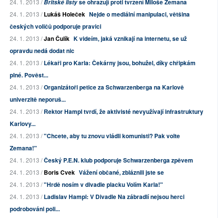
24. 1. 2013 /
se ohrazují proti tvrzení Miloše Zemana
Britské listy
24. 1. 2013 /
Lukáš Holeček
Nejde o mediální manipulaci, většina
českých voličů podporuje pravici
24. 1. 2013 /
Jan Čulík
K videím, jaká vznikají na internetu, se už
opravdu nedá dodat nic
24. 1. 2013 /
Lékaři pro Karla: Čekárny jsou, bohužel, díky chřipkám
plné. Pověst...
24. 1. 2013 /
Organizátoři petice za Schwarzenberga na Karlově
univerzitě neporuš...
24. 1. 2013 /
Rektor Hampl tvrdí, že aktivisté nevyužívají infrastruktury
Karlovy...
24. 1. 2013 /
"Chcete, aby tu znovu vládli komunisti? Pak volte
Zemana!"
24. 1. 2013 /
Český P.E.N. klub podporuje Schwarzenberga zpěvem
24. 1. 2013 /
Boris Cvek
Vážení občané, zbláznili jste se
24. 1. 2013 /
"Hrdě nosím v divadle placku Volím Karla!"
24. 1. 2013 /
Ladislav Hampl: V Divadle Na zábradlí nejsou herci
podrobováni poli...