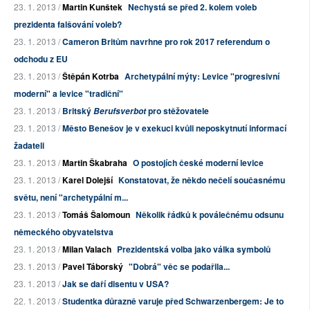
23. 1. 2013 /
Martin Kunštek
Nechystá se před 2. kolem voleb
prezidenta falšování voleb?
23. 1. 2013 /
Cameron Britům navrhne pro rok 2017 referendum o
odchodu z EU
23. 1. 2013 /
Štěpán Kotrba
Archetypální mýty: Levice "progresivní
moderní" a levice "tradiční"
23. 1. 2013 /
Britský
pro stěžovatele
Berufsverbot
23. 1. 2013 /
Město Benešov je v exekuci kvůli neposkytnutí informací
žadateli
23. 1. 2013 /
Martin Škabraha
O postojích české moderní levice
23. 1. 2013 /
Karel Dolejší
Konstatovat, že někdo nečelí současnému
světu, není "archetypální m...
23. 1. 2013 /
Tomáš Šalomoun
Několik řádků k poválečnému odsunu
německého obyvatelstva
23. 1. 2013 /
Milan Valach
Prezidentská volba jako válka symbolů
23. 1. 2013 /
Pavel Táborský
"Dobrá" věc se podařila...
23. 1. 2013 /
Jak se daří disentu v USA?
22. 1. 2013 /
Studentka důrazně varuje před Schwarzenbergem: Je to