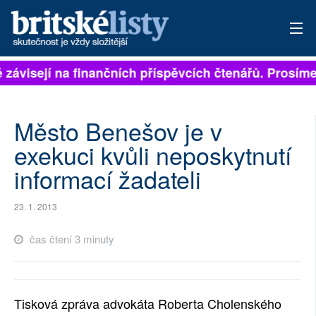
ě závisejí na finančních příspěvcích čtenářů. Prosíme,
PŘIHLÁSIT
AKTUÁLNÍ VYDÁNÍ
Město Benešov je v
ARCHIV
exekuci kvůli neposkytnutí
informací žadateli
ROZHOVORY
TÉMATA
23. 1. 2013
NEJČTENĚJŠÍ ZA 7 DNÍ
čas čtení 3 minuty
AUTOŘI
PŘÍSPĚVKY NA PROVOZ
Tisková zpráva advokáta Roberta Cholenského