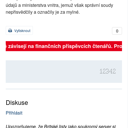
údajů a ministerstva vnitra, jemuž však správní soudy
nepřisvědčily a označily je za mylné.
0
Vytisknout
lně závisejí na finančních příspěvcích čtenářů. Prosím
12342
Diskuse
Přihlásit
Upozorňujeme, že Britské listy jako soukromý server si