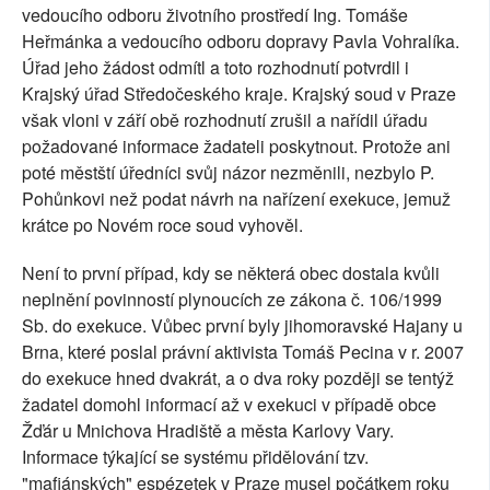
vedoucího odboru životního prostředí Ing. Tomáše
Heřmánka a vedoucího odboru dopravy Pavla Vohralíka.
Úřad jeho žádost odmítl a toto rozhodnutí potvrdil i
Krajský úřad Středočeského kraje. Krajský soud v Praze
však vloni v září obě rozhodnutí zrušil a nařídil úřadu
požadované informace žadateli poskytnout. Protože ani
poté městští úředníci svůj názor nezměnili, nezbylo P.
Pohůnkovi než podat návrh na nařízení exekuce, jemuž
krátce po Novém roce soud vyhověl.
Není to první případ, kdy se některá obec dostala kvůli
neplnění povinností plynoucích ze zákona č. 106/1999
Sb. do exekuce. Vůbec první byly jihomoravské Hajany u
Brna, které poslal právní aktivista Tomáš Pecina v r. 2007
do exekuce hned dvakrát, a o dva roky později se tentýž
žadatel domohl informací až v exekuci v případě obce
Žďár u Mnichova Hradiště a města Karlovy Vary.
Informace týkající se systému přidělování tzv.
"mafiánských" espézetek v Praze musel počátkem roku