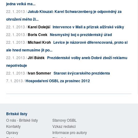
jedna velká ma...
22. 1. 2013 /
Jakub Klouzal: Karel Schwarzenberg je odpovědný za
ohrožení mého ži...
22. 1. 2013 /
Karel Dolejší
Intervence v Mali a přízrak alžírské války
22. 1. 2013 /
Boris Cvek
Nesmyslný boj o prezidentský úřad
22. 1. 2013 /
Michael Kroh
Levice je názorově diferencovaná, proto si
ale hned nemusíme jít po...
22. 1. 2013 /
Jiří Bátěk
Prezidentské volby aneb Dobré zboží reklamu
nepotřebuje
22. 1. 2013 /
Ivan Sommer
Starost švýcarského prezidenta
7. 1. 2013 /
Hospodaření OSBL za prosinec 2012
Britské listy
O nás - Britské listy
Stanovy OSBL
Kontakty
Vzkaz redakci
Opravy
Informace pro autory