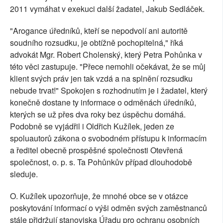
2011 vymáhat v exekuci další žadatel, Jakub Sedláček.
"Arogance úředníků, kteří se nepodvolí ani autoritě
soudního rozsudku, je obtížně pochopi­telná," říká
advokát Mgr. Robert Cholenský, který Petra Pohůnka v
této věci zastupuje. "Přece nemohli očekávat, že se můj
klient svých práv jen tak vzdá a na splnění rozsudku
nebude trvat!" Spokojen s rozhodnutím je i žadatel, který
konečně dostane ty informace o odměnách úřed­níků,
kterých se už přes dva roky bez úspěchu domáhá.
Podobně se vyjádřil i Oldřich Kužílek, jeden ze
spoluautorů zákona o svobodném přístupu k informacím
a ředitel obecně prospěšné společnosti Otevřená
společnost, o. p. s. Ta Pohůnkův případ dlouhodobě
sleduje.
O. Kužílek upozorňuje, že mnohé obce se v otázce
poskytování informací o výši odměn svých zaměstnanců
stále přidržují stanoviska Úřadu pro ochranu osobních