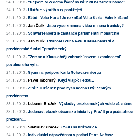
24. 1. 2013 /
"Nejsem si vědoma žádného nátlaku na zaměstnance"
24. 1. 2013 /
Ukážu ti výstřih a ty pookřeješ...
24. 1. 2013 /
Éééé - Volte Karla! Je to kníže! Volte Karla! Volte knížete!
24. 1. 2013 /
Jan Čulík
Jsou výše zmíněná videa míněna ironicky?
24. 1. 2013 /
Schwarzenberg je zastánce parlamentní monarchie
23. 1. 2013 /
Jan Čulík
Channel Four News: Klause nahradí v
prezidentské funkci "proněmecký...
23. 1. 2013 /
"Zeman a Klaus chtějí zabránit 'novému zhodnocení'
poválečného vyh...
24. 1. 2013 /
Spam na podporu Karla Schwarzenberga
24. 1. 2013 /
Pavel Táborský
Když viajpíci jedou...
23. 1. 2013 /
Ztráta iluzí aneb proč bych nechtěl být českým
prezidentem
23. 1. 2013 /
Lubomír Brožek
Výsledky prezidentských voleb už známe
23. 1. 2013 /
Jedenáct otázek občanské iniciativy ProAlt pro podstatnou
prezident...
24. 1. 2013 /
Stanislav Křeček
ČSSD na křižovatce
24. 1. 2013 /
Individuální odpovědnost v podání Petra Nečase