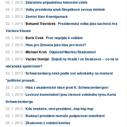
23. 1. 2013 /
Zabraňme případnému falšování voleb
24. 1. 2013 /
Volby prezidenta aneb Skeptikové versus těšitelé
23. 1. 2013 /
Zemřel Alex Koenigsmark
23. 1. 2013 /
Bohumil Trávníček
Prezidentská volba jako šachová hra
Václava Klause
23. 1. 2013 /
Boris Cvek
Proč nepůjdu k volbám
23. 1. 2013 /
Hlas pro Zemana jako hlas pro levici?
23. 1. 2013 /
Michael Kroh
Odpověď Martinu Škabrahovi
23. 1. 2013 /
Václav Hořejší
Zlojedi na Hradě i ve Strakovce -- co na to
občanská společnost?
23. 1. 2013 /
Schwarzenberg čeká podle své advokátky na moment
"politické prosadi...
23. 1. 2013 /
Hlas z akademické obce proti K. Schwarzenbergovi
23. 1. 2013 /
Levicoví komentátoři jsou členové volebního týmu Karla
Schwarzenberga
23. 1. 2013 /
Kdo neskáče, není prezident...hop hop hop
23. 1. 2013 /
Budoucí prezident nemůže podporovat znásilnění
23. 1. 2013 /
Zkušenost z volební komise