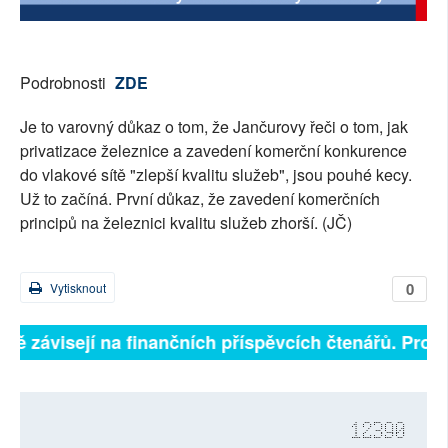
SOCIÁLNÍ SÍTĚ
RUBRIKY
Podrobnosti
ZDE
PLNÁ VERZE STRÁNEK
Je to varovný důkaz o tom, že Jančurovy řeči o tom, jak
privatizace železnice a zavedení komerční konkurence
do vlakové sítě "zlepší kvalitu služeb", jsou pouhé kecy.
Už to začíná. První důkaz, že zavedení komerčních
principů na železnici kvalitu služeb zhorší. (JČ)
0
Vytisknout
plně závisejí na finančních příspěvcích čtenářů. Prosí
12390