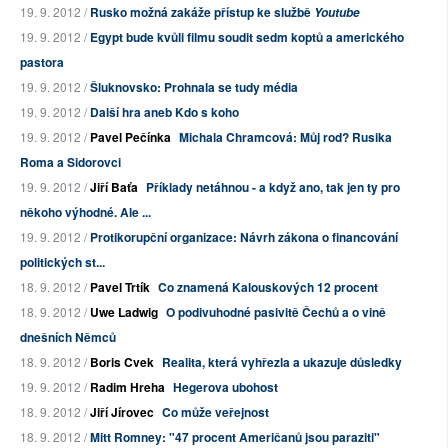
19. 9. 2012 /
Rusko možná zakáže přístup ke službě
Youtube
19. 9. 2012 /
Egypt bude kvůli filmu soudit sedm koptů a amerického
pastora
19. 9. 2012 /
Šluknovsko: Prohnala se tudy média
19. 9. 2012 /
Další hra aneb Kdo s koho
19. 9. 2012 /
Pavel Pečínka
Michala Chramcová: Můj rod? Rusika
Roma a Sidorovci
19. 9. 2012 /
Jiří Baťa
Příklady netáhnou - a když ano, tak jen ty pro
někoho výhodné. Ale ...
19. 9. 2012 /
Protikorupční organizace: Návrh zákona o financování
politických st...
18. 9. 2012 /
Pavel Trtík
Co znamená Kalouskových 12 procent
18. 9. 2012 /
Uwe Ladwig
O podivuhodné pasivitě Čechů a o vině
dnešních Němců
18. 9. 2012 /
Boris Cvek
Realita, která vyhřezla a ukazuje důsledky
19. 9. 2012 /
Radim Hreha
Hegerova ubohost
18. 9. 2012 /
Jiří Jírovec
Co může veřejnost
18. 9. 2012 /
Mitt Romney: "47 procent Američanů jsou paraziti"