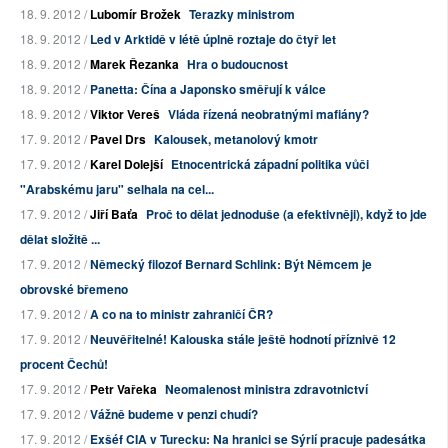
18. 9. 2012 /
Lubomír Brožek
Terazky ministrom
18. 9. 2012 /
Led v Arktidě v létě úplně roztaje do čtyř let
18. 9. 2012 /
Marek Řezanka
Hra o budoucnost
18. 9. 2012 /
Panetta: Čína a Japonsko směřují k válce
18. 9. 2012 /
Viktor Vereš
Vláda řízená neobratnými mafiány?
17. 9. 2012 /
Pavel Drs
Kalousek, metanolový kmotr
17. 9. 2012 /
Karel Dolejší
Etnocentrická západní politika vůči
"Arabskému jaru" selhala na cel...
17. 9. 2012 /
Jiří Baťa
Proč to dělat jednoduše (a efektivněji), když to jde
dělat složitě ...
17. 9. 2012 /
Německý filozof Bernard Schlink: Být Němcem je
obrovské břemeno
17. 9. 2012 /
A co na to ministr zahraničí ČR?
17. 9. 2012 /
Neuvěřitelné! Kalouska stále ještě hodnotí příznivě 12
procent Čechů!
17. 9. 2012 /
Petr Vařeka
Neomalenost ministra zdravotnictví
17. 9. 2012 /
Vážně budeme v penzi chudí?
17. 9. 2012 /
Exšéf CIA v Turecku: Na hranici se Sýrií pracuje padesátka