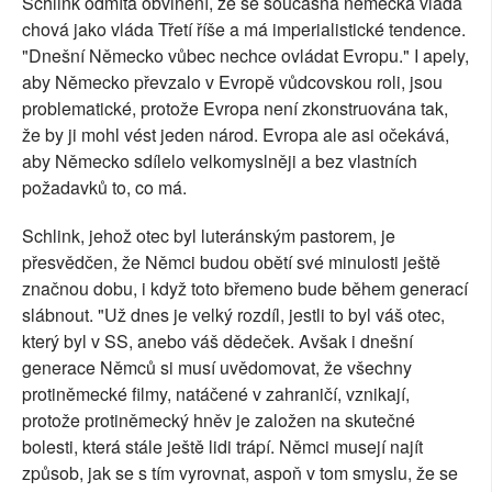
Schlink odmítá obvinění, že se současná německá vláda
chová jako vláda Třetí říše a má imperialistické tendence.
"Dnešní Německo vůbec nechce ovládat Evropu." I apely,
aby Německo převzalo v Evropě vůdcovskou roli, jsou
problematické, protože Evropa není zkonstruována tak,
že by ji mohl vést jeden národ. Evropa ale asi očekává,
aby Německo sdílelo velkomyslněji a bez vlastních
požadavků to, co má.
Schlink, jehož otec byl luteránským pastorem, je
přesvědčen, že Němci budou obětí své minulosti ještě
značnou dobu, i když toto břemeno bude během generací
slábnout. "Už dnes je velký rozdíl, jestli to byl váš otec,
který byl v SS, anebo váš dědeček. Avšak i dnešní
generace Němců si musí uvědomovat, že všechny
protiněmecké filmy, natáčené v zahraničí, vznikají,
protože protiněmecký hněv je založen na skutečné
bolesti, která stále ještě lidi trápí. Němci musejí najít
způsob, jak se s tím vyrovnat, aspoň v tom smyslu, že se