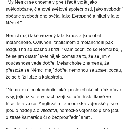
"My Němci se chceme v první řadě vidět jako
světoobčané, členové světové společnosti, jako svobodní
občané svobodného světa, jako Evropané a nikoliv jako
Němci."
Němci mají také vrozený fatalismus a jsou obětí
melancholie. Ovlivněni fatalismem a melancholií pak
reagují na současnou krizi: "Mám pocit, že se Němci bojí,
že se jim ostatní svět nějak pomstí za to, že se jim v
současnosti vede dobře. Melancholie znamená, že
přestože se Němci mají dobře, nemohou se zbavit pocitu,
že se blíží krize a katastrofa.
"Němci mají melancholistické, pesimistické charakterové
rysy, jejichž kořeny nacházejí kulturní historikové ve
třicetileté válce. Anglické a francouzské vojenské písně
jsou o naději a o vítězství, německé vojenské písně jsou
o ztrátě kamarádů či o bezprostřední smrti.