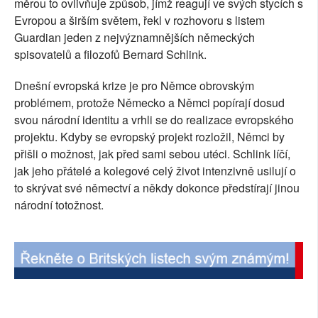
měrou to ovlivňuje způsob, jímž reagují ve svých stycích s
SOCIÁLNÍ SÍTĚ
Evropou a širším světem, řekl v rozhovoru s listem
Guardian jeden z nejvýznamnějších německých
RUBRIKY
spisovatelů a filozofů Bernard Schlink.
PLNÁ VERZE STRÁNEK
Dnešní evropská krize je pro Němce obrovským
problémem, protože Německo a Němci popírají dosud
svou národní identitu a vrhli se do realizace evropského
projektu. Kdyby se evropský projekt rozložil, Němci by
přišli o možnost, jak před sami sebou utéci. Schlink líčí,
jak jeho přátelé a kolegové celý život intenzivně usilují o
to skrývat své němectví a někdy dokonce předstírají jinou
národní totožnost.