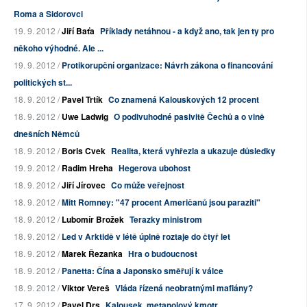
Roma a Sidorovci
19. 9. 2012 /
Jiří Baťa
Příklady netáhnou - a když ano, tak jen ty pro
někoho výhodné. Ale ...
19. 9. 2012 /
Protikorupční organizace: Návrh zákona o financování
politických st...
18. 9. 2012 /
Pavel Trtík
Co znamená Kalouskových 12 procent
18. 9. 2012 /
Uwe Ladwig
O podivuhodné pasivitě Čechů a o vině
dnešních Němců
18. 9. 2012 /
Boris Cvek
Realita, která vyhřezla a ukazuje důsledky
19. 9. 2012 /
Radim Hreha
Hegerova ubohost
18. 9. 2012 /
Jiří Jírovec
Co může veřejnost
18. 9. 2012 /
Mitt Romney: "47 procent Američanů jsou paraziti"
18. 9. 2012 /
Lubomír Brožek
Terazky ministrom
18. 9. 2012 /
Led v Arktidě v létě úplně roztaje do čtyř let
18. 9. 2012 /
Marek Řezanka
Hra o budoucnost
18. 9. 2012 /
Panetta: Čína a Japonsko směřují k válce
18. 9. 2012 /
Viktor Vereš
Vláda řízená neobratnými mafiány?
17. 9. 2012 /
Pavel Drs
Kalousek, metanolový kmotr