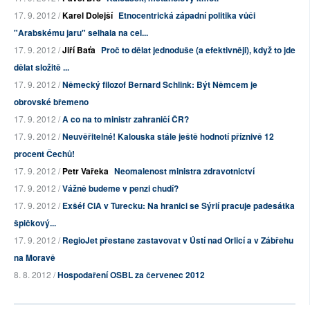
17. 9. 2012 /
Karel Dolejší
Etnocentrická západní politika vůči
"Arabskému jaru" selhala na cel...
17. 9. 2012 /
Jiří Baťa
Proč to dělat jednoduše (a efektivněji), když to jde
dělat složitě ...
17. 9. 2012 /
Německý filozof Bernard Schlink: Být Němcem je
obrovské břemeno
17. 9. 2012 /
A co na to ministr zahraničí ČR?
17. 9. 2012 /
Neuvěřitelné! Kalouska stále ještě hodnotí příznivě 12
procent Čechů!
17. 9. 2012 /
Petr Vařeka
Neomalenost ministra zdravotnictví
17. 9. 2012 /
Vážně budeme v penzi chudí?
17. 9. 2012 /
Exšéf CIA v Turecku: Na hranici se Sýrií pracuje padesátka
špičkový...
17. 9. 2012 /
RegioJet přestane zastavovat v Ústí nad Orlicí a v Zábřehu
na Moravě
8. 8. 2012 /
Hospodaření OSBL za červenec 2012