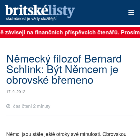
ně závisejí na finančních příspěvcích čtenářů. Prosíme
PŘIHLÁSIT
AKTUÁLNÍ VYDÁNÍ
Německý filozof Bernard
ARCHIV
Schlink: Být Němcem je
obrovské břemeno
ROZHOVORY
TÉMATA
17. 9. 2012
NEJČTENĚJŠÍ ZA 7 DNÍ
čas čtení 2 minuty
AUTOŘI
PŘÍSPĚVKY NA PROVOZ
Němci jsou stále ještě otroky své minulosti. Obrovskou