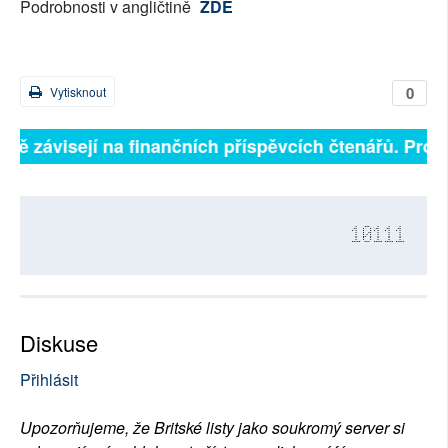
Podrobnosti v angličtině
ZDE
0
Vytisknout
plně závisejí na finančních příspěvcích čtenářů. Prosí
10111
Diskuse
Přihlásit
Upozorňujeme, že Britské listy jako soukromý server si