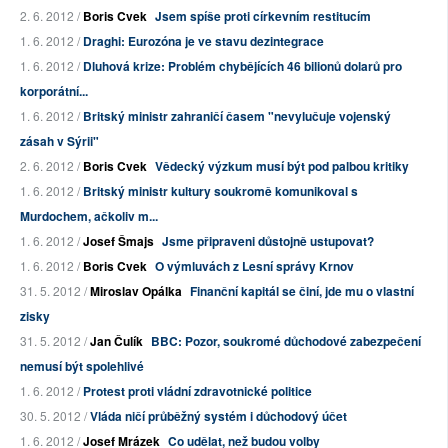
2. 6. 2012 /
Boris Cvek
Jsem spíše proti církevním restitucím
1. 6. 2012 /
Draghi: Eurozóna je ve stavu dezintegrace
1. 6. 2012 /
Dluhová krize: Problém chybějících 46 bilionů dolarů pro
korporátní...
1. 6. 2012 /
Britský ministr zahraničí časem "nevylučuje vojenský
zásah v Sýrii"
2. 6. 2012 /
Boris Cvek
Vědecký výzkum musí být pod palbou kritiky
1. 6. 2012 /
Britský ministr kultury soukromě komunikoval s
Murdochem, ačkoliv m...
1. 6. 2012 /
Josef Šmajs
Jsme připraveni důstojně ustupovat?
1. 6. 2012 /
Boris Cvek
O výmluvách z Lesní správy Krnov
31. 5. 2012 /
Miroslav Opálka
Finanční kapitál se činí, jde mu o vlastní
zisky
31. 5. 2012 /
Jan Čulík
BBC: Pozor, soukromé důchodové zabezpečení
nemusí být spolehlivé
1. 6. 2012 /
Protest proti vládní zdravotnické politice
30. 5. 2012 /
Vláda ničí průběžný systém i důchodový účet
1. 6. 2012 /
Josef Mrázek
Co udělat, než budou volby