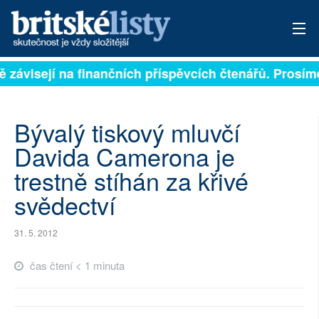
ě závisejí na finančních příspěvcích čtenářů. Prosíme
PŘIHLÁSIT
AKTUÁLNÍ VYDÁNÍ
Bývalý tiskový mluvčí
ARCHIV
Davida Camerona je
trestně stíhán za křivé
ROZHOVORY
svědectví
TÉMATA
31. 5. 2012
NEJČTENĚJŠÍ ZA 7 DNÍ
čas čtení < 1 minuta
AUTOŘI
PŘÍSPĚVKY NA PROVOZ