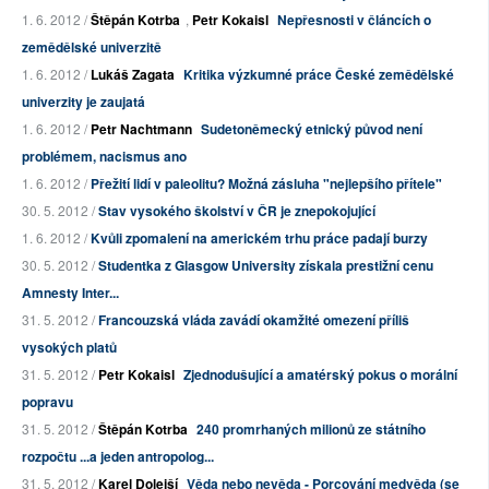
1. 6. 2012 /
Štěpán Kotrba
,
Petr Kokaisl
Nepřesnosti v článcích o
zemědělské univerzitě
1. 6. 2012 /
Lukáš Zagata
Kritika výzkumné práce České zemědělské
univerzity je zaujatá
1. 6. 2012 /
Petr Nachtmann
Sudetoněmecký etnický původ není
problémem, nacismus ano
1. 6. 2012 /
Přežití lidí v paleolitu? Možná zásluha "nejlepšího přítele"
30. 5. 2012 /
Stav vysokého školství v ČR je znepokojující
1. 6. 2012 /
Kvůli zpomalení na americkém trhu práce padají burzy
30. 5. 2012 /
Studentka z Glasgow University získala prestižní cenu
Amnesty Inter...
31. 5. 2012 /
Francouzská vláda zavádí okamžité omezení příliš
vysokých platů
31. 5. 2012 /
Petr Kokaisl
Zjednodušující a amatérský pokus o morální
popravu
31. 5. 2012 /
Štěpán Kotrba
240 promrhaných milionů ze státního
rozpočtu ...a jeden antropolog...
31. 5. 2012 /
Karel Dolejší
Věda nebo nevěda - Porcování medvěda (se