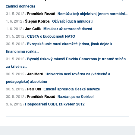
zadnicí dohněda)
31. 5. 2012 /
František Řezáč
Nemůžu bejt objektivní, jenom normální...
1. 6. 2012 /
Štěpán Kotrba
Ožívající duch minulosti
1. 6. 2012 /
Jan Čulík
Minulost už zatraceně dávná
31. 5. 2012 /
CESTA o budoucnosti NATO
30. 5. 2012 /
Evropská unie musí okamžitě jednat, jinak dojde k
finančnímu rozkla...
31. 5. 2012 /
Bývalý tiskový mluvčí Davida Camerona je trestně stíhán
za křivé sv...
30. 5. 2012 /
Jan Mertl
Univerzita není továrna na (vědecké a
pedagogické) absolutno
30. 5. 2012 /
Petr Uhl
Etnická sprostota České televize
30. 5. 2012 /
František Řezáč
Nazdar, pane Kotrbo!
3. 6. 2012 /
Hospodaření OSBL za květen 2012