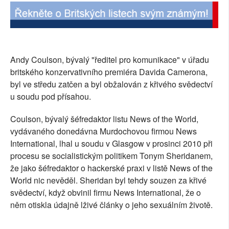
SOCIÁLNÍ SÍTĚ
RUBRIKY
Andy Coulson, bývalý "ředitel pro komunikace" v úřadu
PLNÁ VERZE STRÁNEK
britského konzervativního premiéra Davida Camerona,
byl ve středu zatčen a byl obžalován z křivého svědectví
u soudu pod přísahou.
Coulson, bývalý šéfredaktor listu News of the World,
vydávaného donedávna Murdochovou firmou News
International, lhal u soudu v Glasgow v prosinci 2010 při
procesu se socialistickým politikem Tonym Sheridanem,
že jako šéfredaktor o hackerské praxi v listě News of the
World nic nevěděl. Sheridan byl tehdy souzen za křivé
svědectví, když obvinil firmu News International, že o
něm otiskla údajně lživé články o jeho sexuálním životě.