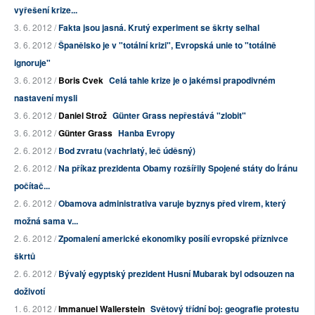
vyřešení krize...
3. 6. 2012 /
Fakta jsou jasná. Krutý experiment se škrty selhal
3. 6. 2012 /
Španělsko je v "totální krizi", Evropská unie to "totálně
ignoruje"
3. 6. 2012 /
Boris Cvek
Celá tahle krize je o jakémsi prapodivném
nastavení mysli
3. 6. 2012 /
Daniel Strož
Günter Grass nepřestává "zlobit"
3. 6. 2012 /
Günter Grass
Hanba Evropy
2. 6. 2012 /
Bod zvratu (vachrlatý, leč úděsný)
2. 6. 2012 /
Na příkaz prezidenta Obamy rozšířily Spojené státy do Íránu
počítač...
2. 6. 2012 /
Obamova administrativa varuje byznys před virem, který
možná sama v...
2. 6. 2012 /
Zpomalení americké ekonomiky posílí evropské příznivce
škrtů
2. 6. 2012 /
Bývalý egyptský prezident Husní Mubarak byl odsouzen na
doživotí
1. 6. 2012 /
Immanuel Wallerstein
Světový třídní boj: geografie protestu