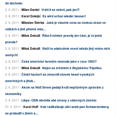
do důchodu
2. 6. 2011 /
Milan Daniel
Vrátí-li se zelení, pak jací?
2. 6. 2011 /
Karel Dolejší
Es wird schon wieder besser!
2. 6. 2011 /
Miloslav Štěrba
Jaká je vlastně cena za českou účast ve
válkách a jiné pitomé otáz...
2. 6. 2011 /
Miloš Dokulil
Říká-li ministr pravdy jen část, je to ještě
pravda?
2. 6. 2011 /
Miloš Dokulil
Stěží to adekvátně ocení někdo jiný místo nich
samých!
2. 6. 2011 /
Čeká americké farmáře neúroda jako v roce 1983?
2. 6. 2011 /
Miloš Dokulil
Nejen se zřetelem k libyjskému Tripolisu
2. 6. 2011 /
Čínští hackeři se zmocnili stovek hesel vysokých
amerických a jihok...
2. 6. 2011 /
Akcie na Wall Street padají kvůli nepříznivým zprávám z
ekonomiky
2. 6. 2011 /
Libye: OSN obvinila obě strany z válečných zločinů
31. 5. 2011 /
Karel Hoff
Kdo radikalizuje ulici aneb pan Schwarzenberg
se probudil v jiném a...