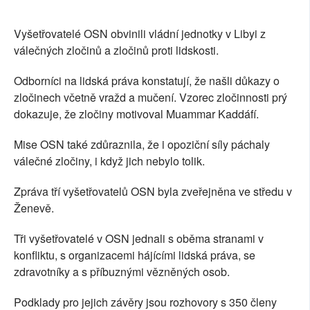
SOCIÁLNÍ SÍTĚ
Vyšetřovatelé OSN obvinili vládní jednotky v Libyi z
RUBRIKY
válečných zločinů a zločinů proti lidskosti.
Odborníci na lidská práva konstatují, že našli důkazy o
PLNÁ VERZE STRÁNEK
zločinech včetně vražd a mučení. Vzorec zločinnosti prý
dokazuje, že zločiny motivoval Muammar Kaddáfí.
Mise OSN také zdůraznila, že i opoziční síly páchaly
válečné zločiny, i když jich nebylo tolik.
Zpráva tří vyšetřovatelů OSN byla zveřejněna ve středu v
Ženevě.
Tři vyšetřovatelé v OSN jednali s oběma stranami v
konfliktu, s organizacemi hájícími lidská práva, se
zdravotníky a s příbuznými vězněných osob.
Podklady pro jejich závěry jsou rozhovory s 350 členy