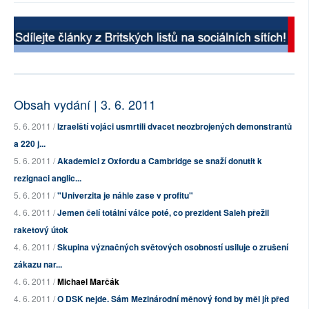
Obsah vydání | 3. 6. 2011
5. 6. 2011 /
Izraelští vojáci usmrtili dvacet neozbrojených demonstrantů
a 220 j...
5. 6. 2011 /
Akademici z Oxfordu a Cambridge se snaží donutit k
rezignaci anglic...
5. 6. 2011 /
"Univerzita je náhle zase v profitu"
4. 6. 2011 /
Jemen čelí totální válce poté, co prezident Saleh přežil
raketový útok
4. 6. 2011 /
Skupina význačných světových osobností usiluje o zrušení
zákazu nar...
4. 6. 2011 /
Michael Marčák
4. 6. 2011 /
O DSK nejde. Sám Mezinárodní měnový fond by měl jít před