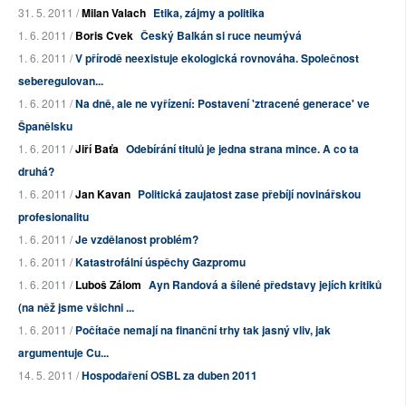
31. 5. 2011 /
Milan Valach
Etika, zájmy a politika
1. 6. 2011 /
Boris Cvek
Český Balkán si ruce neumývá
1. 6. 2011 /
V přírodě neexistuje ekologická rovnováha. Společnost
seberegulovan...
1. 6. 2011 /
Na dně, ale ne vyřízení: Postavení 'ztracené generace' ve
Španělsku
1. 6. 2011 /
Jiří Baťa
Odebírání titulů je jedna strana mince. A co ta
druhá?
1. 6. 2011 /
Jan Kavan
Politická zaujatost zase přebíjí novinářskou
profesionalitu
1. 6. 2011 /
Je vzdělanost problém?
1. 6. 2011 /
Katastrofální úspěchy Gazpromu
1. 6. 2011 /
Luboš Zálom
Ayn Randová a šílené představy jejích kritiků
(na něž jsme všichni ...
1. 6. 2011 /
Počítače nemají na finanční trhy tak jasný vliv, jak
argumentuje Cu...
14. 5. 2011 /
Hospodaření OSBL za duben 2011