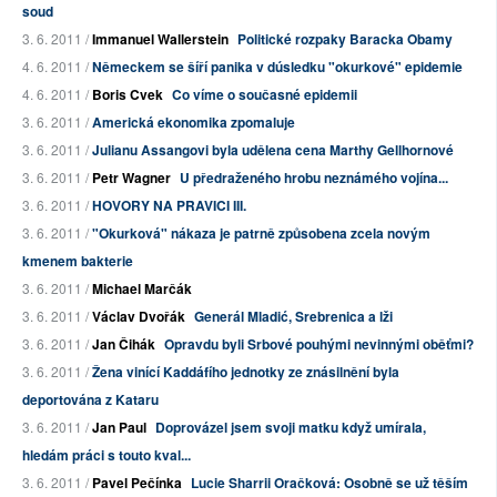
soud
3. 6. 2011 /
Immanuel Wallerstein
Politické rozpaky Baracka Obamy
4. 6. 2011 /
Německem se šíří panika v dúsledku "okurkové" epidemie
4. 6. 2011 /
Boris Cvek
Co víme o současné epidemii
3. 6. 2011 /
Americká ekonomika zpomaluje
3. 6. 2011 /
Julianu Assangovi byla udělena cena Marthy Gellhornové
3. 6. 2011 /
Petr Wagner
U předraženého hrobu neznámého vojína...
3. 6. 2011 /
HOVORY NA PRAVICI III.
3. 6. 2011 /
"Okurková" nákaza je patrně způsobena zcela novým
kmenem bakterie
3. 6. 2011 /
Michael Marčák
3. 6. 2011 /
Václav Dvořák
Generál Mladić, Srebrenica a lži
3. 6. 2011 /
Jan Čihák
Opravdu byli Srbové pouhými nevinnými oběťmi?
3. 6. 2011 /
Žena vinící Kaddáfího jednotky ze znásilnění byla
deportována z Kataru
3. 6. 2011 /
Jan Paul
Doprovázel jsem svoji matku když umírala,
hledám práci s touto kval...
3. 6. 2011 /
Pavel Pečínka
Lucie Sharrii Oračková: Osobně se už těším