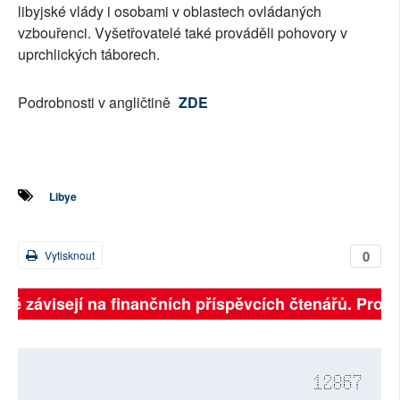
libyjské vlády i osobami v oblastech ovládaných
vzbouřenci. Vyšetřovatelé také prováděli pohovory v
uprchlických táborech.
Podrobnosti v angličtině
ZDE
Libye
0
Vytisknout
lně závisejí na finančních příspěvcích čtenářů. Prosí
12867