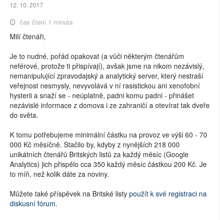
12. 10. 2017
čas čtení 1 minuta
Milí čtenáři,
Je to nudné, pořád opakovat (a vůči některým čtenářům
neférové, protože ti přispívají), avšak jsme na nikom nezávislý,
nemanipulující zpravodajský a analytický server, který nestraší
veřejnost nesmysly, nevyvolává v ní rasistickou ani xenofobní
hysterii a snaží se - neúplatně, padni komu padni - přinášet
nezávislé informace z domova i ze zahraničí a otevírat tak dveře
do světa.
K tomu potřebujeme minimální částku na provoz ve výši 60 - 70
000 Kč měsíčně. Stačilo by, kdyby z nynějších 218 000
unikátních čtenářů Britských listů za každý měsíc (Google
Analytics) jich přispělo cca 350 každý měsíc částkou 200 Kč. Je
to míň, než kolik dáte za noviny.
Můžete také příspěvek na Britské listy
použít k své registraci na
diskusní fórum.