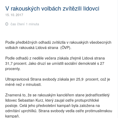
V rakouských volbách zvítězili lidovci
15. 10. 2017
čas čtení 1 minuta
Podle předběžných odhadů zvítězila v rakouských všeobecných
volbách rakouská Lidová strana (ÖVP).
Podle odhadů z neděle večera získala zřejmě Lidová strana
31,7 procent. Jako druzí se umístili sociální demokraté s 27
procenty.
Ultrapravicová Strana svobody získala jen 25,9 procent, což je
méně než v minulosti.
Znamená to, že se rakouským kancléřem stane jednatřicetiletý
lidovec Sebastian Kurz, který zaujal ostře protiuprchlické
postoje. Celá jeho předvolební kampaň byla založena na
odmítání uprchlíků. Strana svobody vedla ostře protimuslimskou
kampaň.