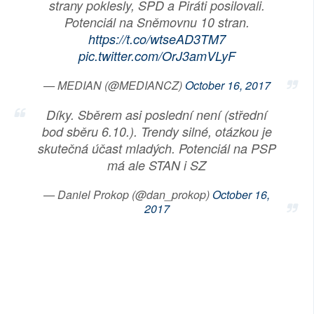
strany poklesly, SPD a Piráti posilovali.
SOCIÁLNÍ SÍTĚ
Potenciál na Sněmovnu 10 stran.
https://t.co/wtseAD3TM7
RUBRIKY
pic.twitter.com/OrJ3amVLyF
PLNÁ VERZE STRÁNEK
— MEDIAN (@MEDIANCZ)
October 16, 2017
Díky. Sběrem asi poslední není (střední
bod sběru 6.10.). Trendy silné, otázkou je
skutečná účast mladých. Potenciál na PSP
má ale STAN i SZ
— Daniel Prokop (@dan_prokop)
October 16,
2017