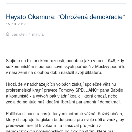
Hayato Okamura: "Ohrožená demokracie"
15. 10. 2017
čas čtení 1 minuta
Stojíme na historickém rozcestí, podobně jako v roce 1948, kdy
se komunistům s pomocí sovětských poradců z Moskvy podařilo
v naší zemi na dlouhou dobu nastolit svoji diktaturu.
Hrozí, že v nadcházejících volbách získají společně většinu
prokremelská krajní pravice Tomiovy SPD, ,,ANO" pana Babiše
a komunisté - a vytvoří pak vládní koalici, která omezí, nebo
zcela demontuje naši dnešní liberální parlamentní demokracii.
Politická situace u nás je tedy mimořádně vážná. Každý občan,
který si nepřeje tragickou budoucnost pro svoje děti a vnuky, by
především měl jít k volbám - a hlasovat pro jednu z
demokratických proevropských politických stran, které mají