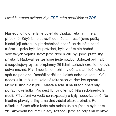
Úvod k tomuto svědectví je
ZDE,
jeho první část je
ZDE.
Následujícího dne jsme odjeli do Lipska. Teta tam měla
příbuzné. Když jsme dorazili do města, museli jsme pěšky
hledat její adresu, v předměstské osadě na druhém konci
města. Lipsko bylo liduprázdné, bylo v něm ale hodně
sovětských vojáků. Když jsme došli k cíli, byli jsme přátelsky
přivítáni. Radovali se, že jsme ještě naživu. Bohužel byl malý
dvoupokojový byt už přeplněný 26 lidmi. Dalších šest lidí, to bylo
sotva možné. První noc jsme mohli my děti a staří lidé ležet a
spát na podlaze. Dospělí seděli na židlích nebo na zemi. Kvůli
nedostatku místa muselo několik osob ve dne byt opustit.
Neměli jsme nic k jídlu. Matka a teta si na úřadě obstaraly
potravinové lístky. Pro šest lidí bylo jen půl kila šedohnědých
nudlí. Při vaření ve vodě se rozpadaly a byly nepoživatelné. Na
hladině plavaly drtiny a na dně zůstal písek a otruby. Po
několika lžících téhle kaše nás bolela ústa a jícen a bylo nám
zle. Abychom neumřeli hlady, rozhodli jsme se odjet na venkov.