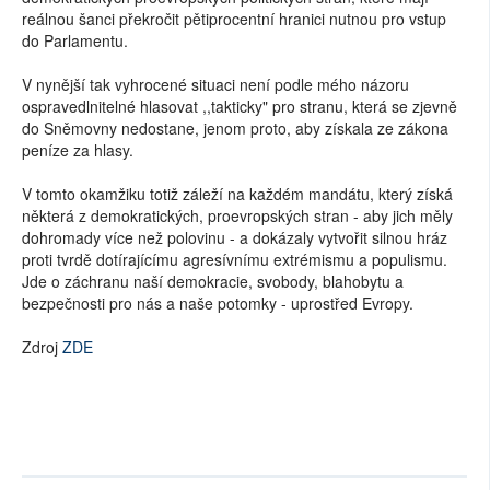
reálnou šanci překročit pětiprocentní hranici nutnou pro vstup
do Parlamentu.
V nynější tak vyhrocené situaci není podle mého názoru
ospravedlniteln
é hlasovat ,,takticky" pro stranu, která se zjevně
do Sněmovny nedostane, jenom proto, aby získala ze zákona
peníze za hlasy.
V tomto okamžiku totiž záleží na každém mandátu, který získá
některá z demokratických,
proevropských stran - aby jich měly
dohromady více než polovinu - a dokázaly vytvořit silnou hráz
proti tvrdě dotírajícímu agresívnímu extrémismu a populismu.
Jde o záchranu naší demokracie, svobody, blahobytu a
bezpečnosti pro nás a naše potomky - uprostřed Evropy.
Zdroj
ZDE