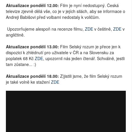
Aktualizace pondělí 12.00:
Film je nyní nedostupný. Česká
televize zjevně dělá vše, co je v jejích silách, aby se informace o
Andreji Babišovi před volbami nedostaly k voličům.
Upozorňujeme alespoň na recenze filmu,
ZDE
v češtině,
ZDE
v
angličtině.
Aktualizace pondělí 13.00:
Film Selský rozum je přece jen k
dispozici k zhlédnutí pro uživatele v ČR a na Slovensku za
poplatek 68 Kč
ZDE
, upozornil nás jeden čtenář. Schválně, jestli
tam zůstane... :)
Aktualizace pondělí 18.00:
Z|jistili jsme, že film Selský rozum
je také volně ke stažení
ZDE