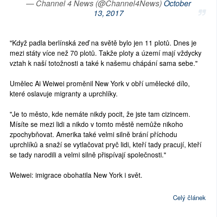
— Channel 4 News (@Channel4News)
October
13, 2017
"Když padla berlínská zeď na světě bylo jen 11 plotů. Dnes je
mezi státy více než 70 plotů. Takže ploty a území mají vždycky
vztah k naší totožnosti a také k našemu chápání sama sebe."
Umělec Ai Weiwei proměnil New York v obří umělecké dílo,
které oslavuje migranty a uprchlíky.
"Je to město, kde nemáte nikdy pocit, že jste tam cizincem.
Mísíte se mezi lidi a nikdo v tomto městě nemůže nikoho
zpochybňovat. Amerika také velmi silně brání příchodu
uprchlíků a snaží se vytlačovat pryč lidi, kteří tady pracují, kteří
se tady narodili a velmi silně přispívají společnosti."
Weiwei: imigrace obohatila New York i svět.
Celý článek