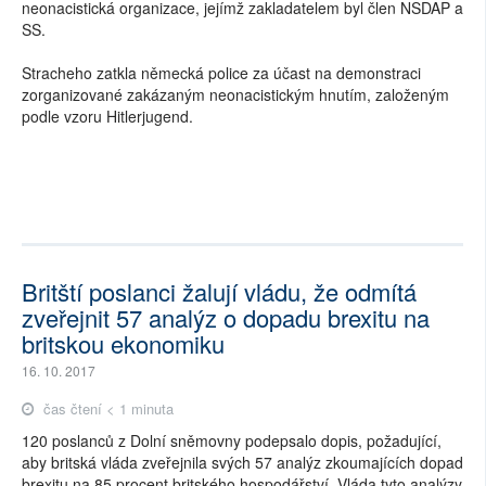
neonacistická organizace, jejímž zakladatelem byl člen NSDAP a
SS.
Stracheho zatkla německá police za účast na demonstraci
zorganizované zakázaným neonacistickým hnutím, založeným
podle vzoru Hitlerjugend.
Britští poslanci žalují vládu, že odmítá
zveřejnit 57 analýz o dopadu brexitu na
britskou ekonomiku
16. 10. 2017
čas čtení < 1 minuta
120 poslanců z Dolní sněmovny podepsalo dopis, požadující,
aby britská vláda zveřejnila svých 57 analýz zkoumajících dopad
brexitu na 85 procent britského hospodářství. Vláda tyto analýzy