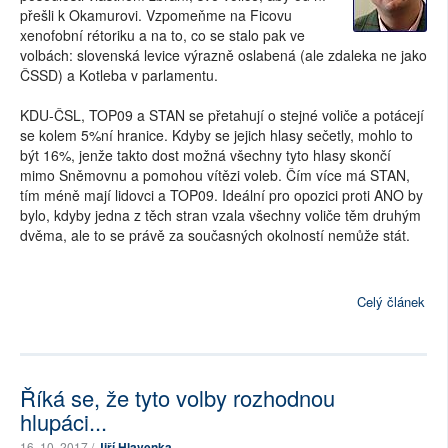
přešli k Okamurovi. Vzpomeňme na Ficovu
xenofobní rétoriku a na to, co se stalo pak ve
volbách: slovenská levice výrazně oslabená (ale zdaleka ne jako
ČSSD) a Kotleba v parlamentu.
KDU-ČSL, TOP09 a STAN se přetahují o stejné voliče a potácejí
se kolem 5%ní hranice. Kdyby se jejich hlasy sečetly, mohlo to
být 16%, jenže takto dost možná všechny tyto hlasy skončí
mimo Sněmovnu a pomohou vítězi voleb. Čím více má STAN,
tím méně mají lidovci a TOP09. Ideální pro opozici proti ANO by
bylo, kdyby jedna z těch stran vzala všechny voliče těm druhým
dvěma, ale to se právě za současných okolností nemůže stát.
Celý článek
Říká se, že tyto volby rozhodnou
hlupáci...
16. 10. 2017 /
Jiří Hlavenka