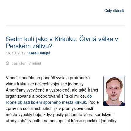
Celý článek
Sedm kulí jako v Kirkúku. Čtvrtá válka v
Perském zálivu?
16. 10. 2017 /
Karel Dolejší
čas čtení 7 minut
V noci z neděle na pondělí vyslala proíránská
vláda Iráku své nejlepší vojenské jednotky,
Američany vycvičené a vyzbrojené, ale také Íránci
organizované a podporované šíitské milice,
do
ropné oblasti kolem sporného města Kirkúk
. Podle
zpráv na sociálních sítích již v průmyslové části
města vypukly boje, když posily přisunuté včera kurdskými
úřady zahájily palbu na postupující irácké speciální jednotky.