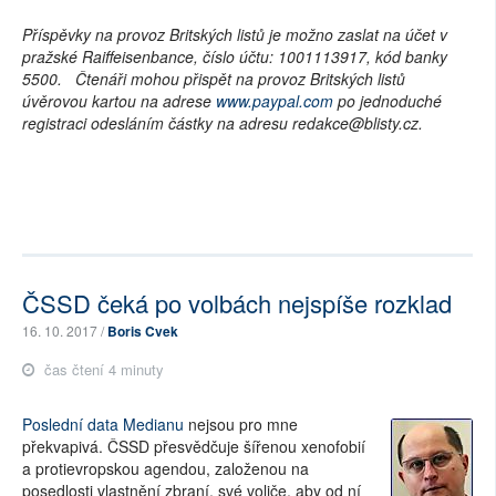
Příspěvky na provoz Britských listů je možno zaslat na účet v
pražské Raiffeisenbance, číslo účtu: 1001113917, kód banky
5500. Čtenáři mohou přispět na provoz Britských listů
úvěrovou kartou na adrese
www.paypal.com
po jednoduché
registraci odesláním částky na adresu redakce@blisty.cz.
ČSSD čeká po volbách nejspíše rozklad
16. 10. 2017 /
Boris Cvek
čas čtení 4 minuty
Poslední data Medianu
nejsou pro mne
překvapivá. ČSSD přesvědčuje šířenou xenofobií
a protievropskou agendou, založenou na
posedlosti vlastnění zbraní, své voliče, aby od ní