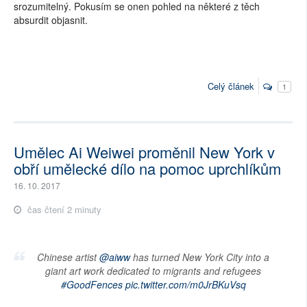
srozumitelný. Pokusím se onen pohled na některé z těch
absurdit objasnit.
Celý článek
1
Umělec Ai Weiwei proměnil New York v
obří umělecké dílo na pomoc uprchlíkům
16. 10. 2017
čas čtení 2 minuty
Chinese artist
@aiww
has turned New York City into a
giant art work dedicated to migrants and refugees
#GoodFences
pic.twitter.com/m0JrBKuVsq