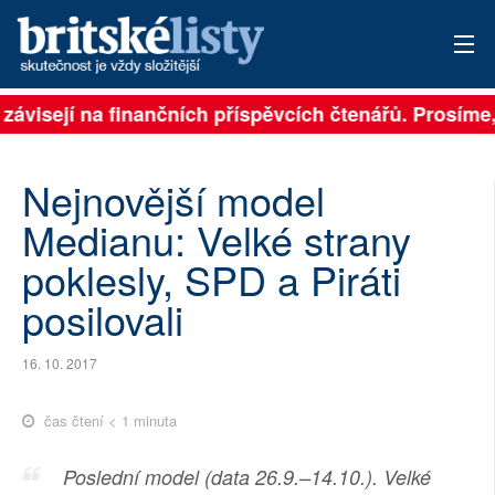
ávisejí na finančních příspěvcích čtenářů. Prosíme, př
PŘIHLÁSIT
AKTUÁLNÍ VYDÁNÍ
Nejnovější model
ARCHIV
Medianu: Velké strany
poklesly, SPD a Piráti
ROZHOVORY
posilovali
TÉMATA
16. 10. 2017
NEJČTENĚJŠÍ ZA 7 DNÍ
AUTOŘI
čas čtení < 1 minuta
PŘÍSPĚVKY NA PROVOZ
Poslední model (data 26.9.–14.10.). Velké