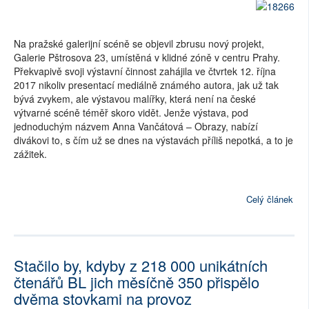
Na pražské galerijní scéně se objevil zbrusu nový projekt,
Galerie Pštrosova 23, umístěná v klidné zóně v centru Prahy.
Překvapivě svoji výstavní činnost zahájila ve čtvrtek 12. října
2017 nikoliv presentací mediálně známého autora, jak už tak
bývá zvykem, ale výstavou malířky, která není na české
výtvarné scéně téměř skoro vidět. Jenže výstava, pod
jednoduchým názvem Anna Vančátová – Obrazy, nabízí
divákovi to, s čím už se dnes na výstavách příliš nepotká, a to je
zážitek.
Celý článek
Stačilo by, kdyby z 218 000 unikátních
čtenářů BL jich měsíčně 350 přispělo
dvěma stovkami na provoz