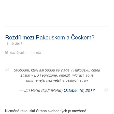
Rozdíl mezi Rakouskem a Českem?
16. 10. 2017
čas čtení < 1 minuta
Svobodní, kteří asi budou ve vládě v Rakousku, chtějí
zůstat v EU i eurozóně, omezit, migraci. To je
umírněnejší než většina českých stran
— Jiří Pehe (@JiriPehe)
October 16, 2017
Nicméně rakouská Strana svobodných je otevřeně