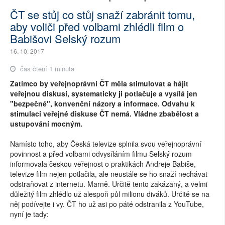
ČT se stůj co stůj snaží zabránit tomu,
aby voliči před volbami zhlédli film o
Babišovi Selský rozum
16. 10. 2017
čas čtení 1 minuta
Zatímco by veřejnoprávní ČT měla stimulovat a hájit
veřejnou diskusi, systematicky ji potlačuje a vysílá jen
"bezpečné", konvenční názory a informace. Odvahu k
stimulaci veřejné diskuse ČT nemá. Vládne zbabělost a
ustupování mocným.
Namísto toho, aby Česká televize splnila svou veřejnoprávní
povinnost a před volbami odvysíláním filmu Selský rozum
informovala českou veřejnost o praktikách Andreje Babiše,
televize film nejen potlačila, ale neustále se ho snaží nechávat
odstraňovat z internetu. Marně. Určitě tento zakázaný, a velmi
důležitý film zhlédlo už alespoň půl milionu diváků. Určitě se na
něj podívejte i vy. ČT ho už asi po páté odstranila z YouTube,
nyní je tady: