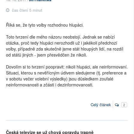
čas čtení 5 minut
Říká se, že tyto volby rozhodnou hlupáci.
Toto tvrzení dle mého názoru neobstojí. Jednak se nabízí
otázka, proč tedy hlupáci nerozhodli už i jakékoli předchozí
volby, případně zda skutečně jsme stát hloupých lidí, na rozdíl
od států jiných - jsem přesvědčen že nikoli.
Dovolím si to tvrzení poopravit: nikoli hlupáci, ale neinformovaní.
Situaci, kterou s nevěřícným údivem sledujeme (tj. preference a
v sobotu večer volební výsledky) jsou důsledkem zoufalé
neinformovanosti a zčásti i dezinformovanosti.
Celý článek
2
Česká televize se už chová opravdu trapně