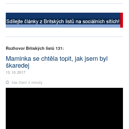
Rozhovor Britských listů 131:
Maminka se chtěla topit, jak jsem byl
škaredej
13. 10. 2017
čas čtení 2 minuty