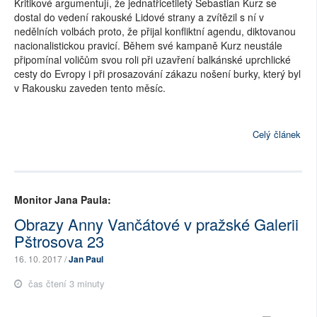
Kritikové argumentují, že jednatřicetiletý Sebastian Kurz se
dostal do vedení rakouské Lidové strany a zvítězil s ní v
nedělních volbách proto, že přijal konfliktní agendu, diktovanou
nacionalistickou pravicí. Během své kampaně Kurz neustále
připomínal voličům svou roli při uzavření balkánské uprchlické
cesty do Evropy i při prosazování zákazu nošení burky, který byl
v Rakousku zaveden tento měsíc.
Celý článek
Monitor Jana Paula:
Obrazy Anny Vančátové v pražské Galerii
Pštrosova 23
16. 10. 2017 /
Jan Paul
čas čtení 3 minuty