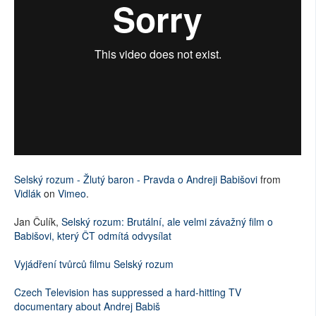
Selský rozum - Žlutý baron - Pravda o Andreji Babišovi
from
Vidlák
on
Vimeo
.
Jan Čulík,
Selský rozum: Brutální, ale velmi závažný film o
Babišovi, který ČT odmítá odvysílat
Vyjádření tvůrců filmu Selský rozum
Czech Television has suppressed a hard-hitting TV
documentary about Andrej Babiš