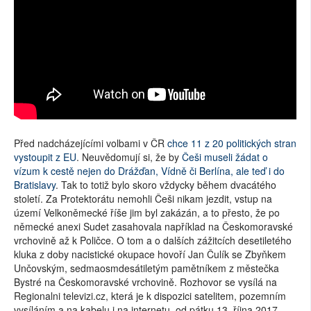
Před nadcházejícími volbami v ČR
chce 11 z 20 politických stran
vystoupit z EU
. Neuvědomují si, že by
Češi museli žádat o
vízum k cestě nejen do Drážďan, Vídně či Berlína, ale teď i do
Bratislavy
. Tak to totiž bylo skoro vždycky během dvacátého
století. Za Protektorátu nemohli Češi nikam jezdit, vstup na
území Velkoněmecké říše jim byl zakázán, a to přesto, že po
německé anexi Sudet zasahovala například na Českomoravské
vrchovině až k Poličce. O tom a o dalších zážitcích desetiletého
kluka z doby nacistické okupace hovoří Jan Čulík se Zbyňkem
Unčovským, sedmaosmdesátiletým pamětníkem z městečka
Bystré na Českomoravské vrchovině. Rozhovor se vysílá na
Regionalni televizi.cz, která je k dispozici satelitem, pozemním
vysíláním a na kabelu i na internetu, od pátku 13. října 2017.