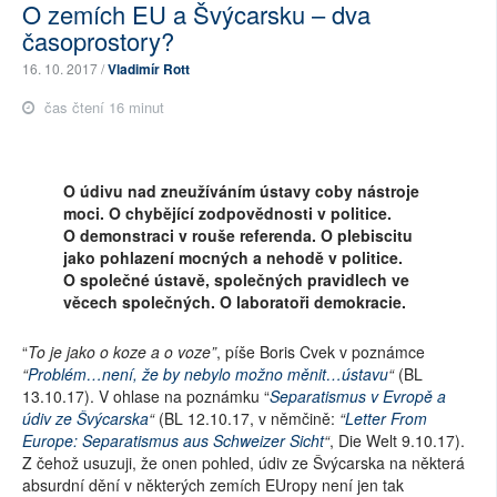
O zemích EU a Švýcarsku – dva
časoprostory?
16. 10. 2017 /
Vladimír Rott
čas čtení 16 minut
O údivu nad zneužíváním ústavy coby nástroje
moci. O chybějící zodpovědnosti v politice.
O demonstraci v rouše referenda. O plebiscitu
jako pohlazení mocných a nehodě v politice.
O společné ústavě, společných pravidlech ve
věcech společných. O laboratoři demokracie.
“
To je jako o koze a o voze”
, píše Boris Cvek v poznámce
“
Problém…není, že by nebylo možno měnit…ústavu
“
(BL
13.10.17). V ohlase na poznámku “
Separatismus v Evropě a
údiv ze Švýcarska
“
(BL 12.10.17, v němčině:
“
Letter From
Europe: Separatismus aus Schweizer Sicht
“
, Die Welt 9.10.17).
Z čehož usuzuji, že onen pohled, údiv ze Švýcarska na některá
absurdní dění v některých zemích EUropy není jen tak