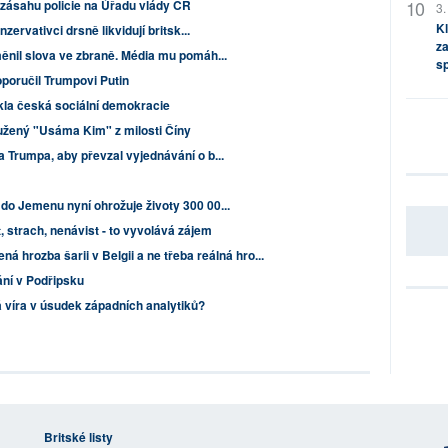
 zásahu policie na Úřadu vlády ČR
3.
Kl
zervativci drsně likvidují britsk...
za
ěnil slova ve zbraně. Média mu pomáh...
s
oporučil Trumpovi Putin
kla česká sociální demokracie
žený "Usáma Kim" z milosti Číny
 Trumpa, aby převzal vyjednávání o b...
o Jemenu nyní ohrožuje životy 300 00...
, strach, nenávist - to vyvolává zájem
á hrozba šarii v Belgii a ne třeba reálná hro...
ání v Podřipsku
 víra v úsudek západních analytiků?
Britské listy