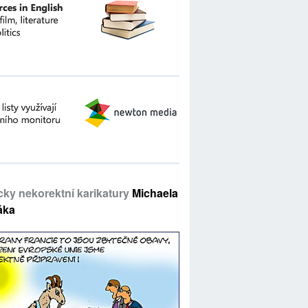
icky nekorektní karikatury
Michaela
áka