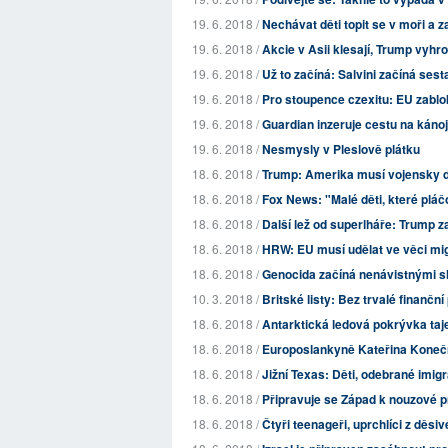
19. 6. 2018 /
Nechávat děti topit se v moři a za
19. 6. 2018 /
Akcie v Asii klesají, Trump vyhro
19. 6. 2018 /
Už to začíná: Salvini začíná ses
19. 6. 2018 /
Pro stoupence czexitu: EU zablok
19. 6. 2018 /
Guardian inzeruje cestu na kán
19. 6. 2018 /
Nesmysly v Pleslově plátku
18. 6. 2018 /
Trump: Amerika musí vojensky d
18. 6. 2018 /
Fox News: "Malé děti, které pláčo
18. 6. 2018 /
Další lež od superlháře: Trump z
18. 6. 2018 /
HRW: EU musí udělat ve věci mi
18. 6. 2018 /
Genocida začíná nenávistnými slov
10. 3. 2018 /
Britské listy: Bez trvalé finanč
18. 6. 2018 /
Antarktická ledová pokrývka taj
18. 6. 2018 /
Europoslankyně Kateřina Konečná
18. 6. 2018 /
Jižní Texas: Děti, odebrané imig
18. 6. 2018 /
Připravuje se Západ k nouzové 
18. 6. 2018 /
Čtyři teenageři, uprchlíci z děsivé 