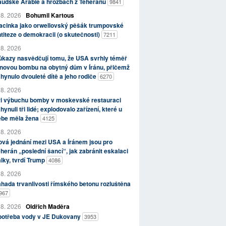
aúdské Arábie a hrozbách z Teheránu
9841
 8. 2026
Bohumil Kartous
acinka jako orwellovský pěšák trumpovské
titeze o demokracii (o skutečnosti)
7211
 8. 2026
kazy nasvědčují tomu, že USA svrhly téměř
novou bombu na obytný dům v Íránu, přičemž
hynulo dvouleté dítě a jeho rodiče
6270
 8. 2026
ři výbuchu bomby v moskevské restauraci
hynuli tři lidé; explodovalo zařízení, které u
ebe měla žena
4125
 8. 2026
vá jednání mezi USA a Íránem jsou pro
herán „poslední šancí“, jak zabránit eskalaci
lky, tvrdí Trump
4086
 8. 2026
hada trvanlivosti římského betonu rozluštěna
967
 8. 2026
Oldřich Maděra
potřeba vody v JE Dukovany
3953