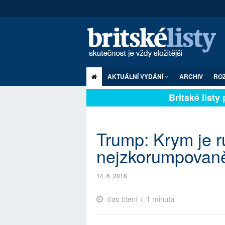
AKTUÁLNÍ VYDÁNÍ
ARCHIV
RO
Britské listy p
Trump: Krym je ru
nejzkorumpovaně
14. 6. 2018
čas čtení < 1 minuta