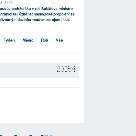
 8. 2026
ausův podržtaška v roli Babišova ministra
hraničí tají úzké technologické propojení se
přízněným dezinformačním zdrojem
3336
Týden
Měsíc
Rok
Vše
28854