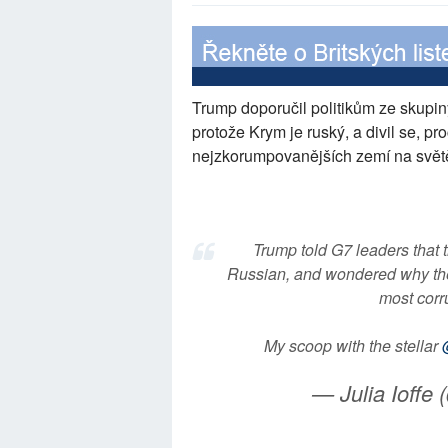
Trump doporučil politikům ze skupin
protože Krym je ruský, a divil se, pr
nejzkorumpovanějších zemí na svět
Trump told G7 leaders that 
Russian, and wondered why they
most corru
My scoop with the stellar
— Julia Ioffe 