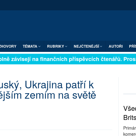
ZHOVORY
TÉMATA
RUBRIKY
NEJČTENĚJŠÍ
AUTOŘI
PŘÍ
lně závisejí na finančních příspěvcích čtenářů. Prosím
ský, Ukrajina patří k
jším zemím na světě
Všec
Brit
Primár
komerc