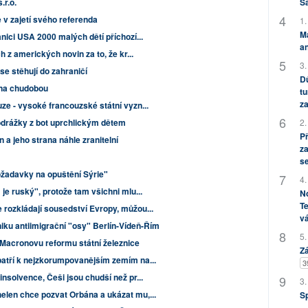
.r.o.
S
 v zajetí svého referenda
1.
M
nici USA 2000 malých dětí příchozí...
an
h z amerických novin za to, že kr...
3.
 se stěhují do zahraničí
Dů
ena chudobou
tu
za
ze - vysoké francouzské státní vyzn...
odrážky z bot uprchlickým dětem
2.
P
 a jeho strana náhle zranitelní
za
s
požadavky na opuštění Sýrie"
4.
je ruský", protože tam všichni mlu...
No
Te
 rozkládají sousedství Evropy, můžou...
vá
ku antiimigrační "osy" Berlín-Vídeň-Řím
5.
Macronovu reformu státní železnice
Zá
patří k nejzkorumpovanějším zemím na...
3
nsolvence, Češi jsou chudší než pr...
3.
len chce pozvat Orbána a ukázat mu,...
S