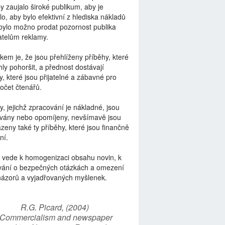
by zaujalo široké publikum, aby je
lo, aby bylo efektivní z hlediska nákladů
bylo možno prodat pozornost publika
telům reklamy.
kem je, že jsou přehlíženy příběhy, které
ly pohoršit, a přednost dostávají
y, které jsou přijatelné a zábavné pro
počet čtenářů.
y, jejichž zpracování je nákladné, jsou
vány nebo opomíjeny, nevšímavě jsou
zeny také ty příběhy, které jsou finančně
ní.
 vede k homogenizaci obsahu novin, k
vání o bezpečných otázkách a omezení
názorů a vyjadřovaných myšlenek.
R.G. Picard, (2004)
“Commercialism and newspaper