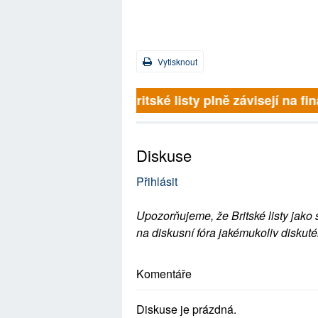
Vytisknout
Britské listy plně závisejí na 
Diskuse
Přihlásit
Upozorňujeme, že Britské listy jako 
na diskusní fóra jakémukoliv diskuté
Komentáře
Diskuse je prázdná.