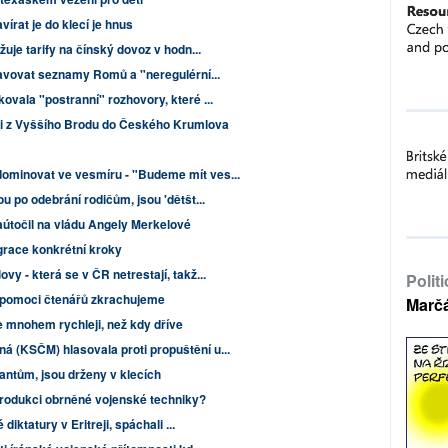
vírat je do klecí je hnus
žuje tarify na čínský dovoz v hodn...
tavovat seznamy Romů a "neregulérní...
ovala "postranní" rozhovory, které ...
oji z Vyššího Brodu do Českého Krumlova
ominovat ve vesmíru - "Budeme mít ves...
u po odebrání rodičům, jsou 'dětšt...
aútočil na vládu Angely Merkelové
grace konkrétní kroky
y - která se v ČR netrestají, takž...
Polit
ní pomoci čtenářů zkrachujeme
Marč
e mnohem rychleji, než kdy dříve
 (KSČM) hlasovala proti propuštění u...
rantům, jsou drženy v klecích
produkci obrněné vojenské techniky?
diktatury v Eritreji, spáchali ...