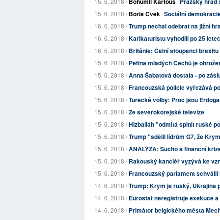
15. 6. 2018 /
Bohumil Kartous
Pražský hrad s
15. 6. 2018 /
Boris Cvek
Sociální demokracie
16. 6. 2018 /
Trump nechal odebrat na jižní hra
16. 6. 2018 /
Karikaturistu vyhodili po 25 letec
16. 6. 2018 /
Británie: Čelní stoupenci brexitu
15. 6. 2018 /
Pětina mladých Čechů je ohrož
15. 6. 2018 /
Anna Šabatová dostala - po záslu
15. 6. 2018 /
Francouzská policie vyřezává p
15. 6. 2018 /
Turecké volby: Proč jsou Erdogan
15. 6. 2018 /
Ze severokorejské televize
15. 6. 2018 /
Hizballáh "odmítá splnit ruské 
15. 6. 2018 /
Trump "sdělil lídrům G7, že Krym 
15. 6. 2018 /
ANALÝZA: Sucho a finanční krize
15. 6. 2018 /
Rakouský kancléř vyzývá ke vzni
15. 6. 2018 /
Francouzský parlament schválil 
14. 6. 2018 /
Trump: Krym je ruský, Ukrajina 
14. 6. 2018 /
Eurostat neregistruje exekuce a i
14. 6. 2018 /
Primátor belgického města Meche