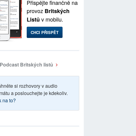
Přispějte finančně na
provoz
Britských
v mobilu.
Listů
CHCI PŘISPĚT
Podcast Britských listů
áhněte si rozhovory v audio
mátu a poslouchejte je kdekoliv.
k na to?