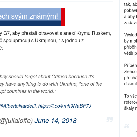
tak, a
pobavi
a aby 
zadava
y G7, aby přestali otravovat s anexí Krymu Ruskem,
Výsled
oč spolupracují s Ukrajinou, " s jednou z
by moh
příběh
ě:
větší 
Příběh
zlehčo
they should forget about Crimea because it's
přechá
 have anything to do with Ukraine, "one of the
riskant
pt countries in the world."
To vše
refero
@AlbertoNardelli
.
https://t.co/kmh9NaBF7J
škály 
(@juliaioffe)
June 14, 2018