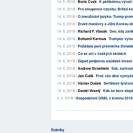
14. 6. 2018 /
Boris Cvek
K pětiletému výročí
14. 6. 2018 /
Pro stoupence czexitu: Britští kon
14. 6. 2018 /
O zneužívání jazyka: Trump prom
14. 6. 2018 /
Zrušit manévry s Jižní Koreou d
14. 6. 2018 /
Richard F. Vlasák
Den, kdy zani
14. 6. 2018 /
Bohumil Kartous
Trumpův vytou
14. 6. 2018 /
Požádala paní premiérka Donalda
14. 6. 2018 /
Co se učí v českých školách
14. 6. 2018 /
Západ podporou saúdské invaze d
14. 6. 2018 /
Andrew Stroehlein
Šok, zuřivost
14. 6. 2018 /
Jan Čulík
Proč vás děsí vymyšlen
14. 6. 2018 /
Václav Dušek
Seriálové lynčov
14. 6. 2018 /
Daniel Veselý
Kde se bere slepá
3. 6. 2018 /
Hospodaření OSBL v květnu 2018
Rubriky