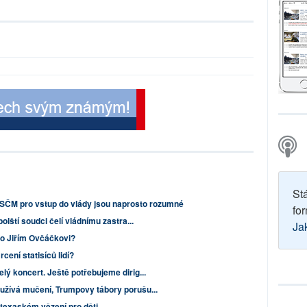
St
ČM pro vstup do vlády jsou naprosto rozumné
for
olští soudci čelí vládnímu zastra...
Ja
 o Jiřím Ovčáčkovi?
cení statisíců lidí?
lý koncert. Ještě potřebujeme dirig...
užívá mučení, Trumpovy tábory porušu...
 texaském vězení pro děti