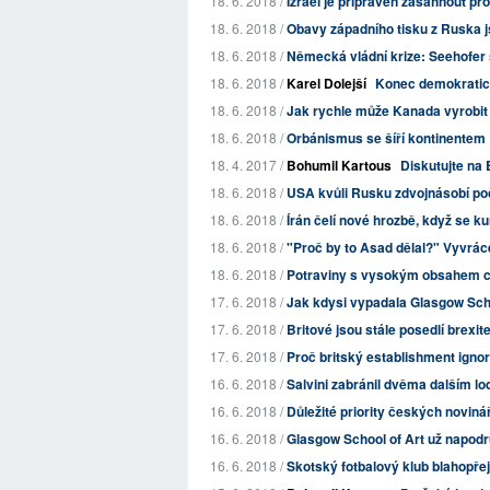
18. 6. 2018 /
Izrael je připraven zasáhnout pro
18. 6. 2018 /
Obavy západního tisku z Ruska j
18. 6. 2018 /
Německá vládní krize: Seehofer s
18. 6. 2018 /
Karel Dolejší
Konec demokratick
18. 6. 2018 /
Jak rychle může Kanada vyrobi
18. 6. 2018 /
Orbánismus se šíří kontinentem
18. 4. 2017 /
Bohumil Kartous
Diskutujte na 
18. 6. 2018 /
USA kvůli Rusku zdvojnásobí po
18. 6. 2018 /
Írán čelí nové hrozbě, když se kurd
18. 6. 2018 /
"Proč by to Asad dělal?" Vyvráce
18. 6. 2018 /
Potraviny s vysokým obsahem cuk
17. 6. 2018 /
Jak kdysi vypadala Glasgow Scho
17. 6. 2018 /
Britové jsou stále posedlí brexi
17. 6. 2018 /
Proč britský establishment ignoru
16. 6. 2018 /
Salvini zabránil dvěma dalším lodí
16. 6. 2018 /
Důležité priority českých noviná
16. 6. 2018 /
Glasgow School of Art už napodru
16. 6. 2018 /
Skotský fotbalový klub blahopřej