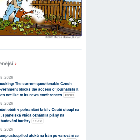
enější
 8. 2026
ocking: The current questionable Czech
vernment blocks the access of journalists it
es not like to its news conferences
15209
 8. 2026
čet obětí v pohraniční krizi v Ceutě stoupl na
, španělská vláda oznámila plány na
ybudování bariéry
11268
 8. 2026
ump ustoupil od útoků na Írán po varování ze