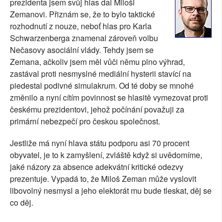
prezidenta jsem svůj hlas dal Miloši
SOCIÁLNÍ SÍTĚ
Zemanovi. Přiznám se, že to bylo taktické
rozhodnutí z nouze, neboť hlas pro Karla
RUBRIKY
Schwarzenberga znamenal zároveň volbu
Nečasovy asociální vlády. Tehdy jsem se
PLNÁ VERZE STRÁNEK
Zemana, ačkoliv jsem měl vůči němu plno výhrad,
zastával proti nesmyslné mediální hysterii stavící na
piedestal podivné simulakrum. Od té doby se mnohé
změnilo a nyní cítím povinnost se hlasitě vymezovat proti
českému prezidentovi, jehož počínání považuji za
primární nebezpečí pro českou společnost.
Jestliže má nyní hlava státu podporu asi 70 procent
obyvatel, je to k zamyšlení, zvláště když si uvědomíme,
jaké názory za absence adekvátní kritické odezvy
prezentuje. Vypadá to, že Miloš Zeman může vyslovit
libovolný nesmysl a jeho elektorát mu bude tleskat, děj se
co děj.