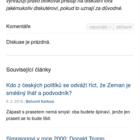
vyhrazují právo blokovat přístup na diskusní fóra
jakémukoliv diskutérovi, pokud to uznají za důvodné.
Komentáře
nejnovější
oblíbené
Diskuse je prázdná.
Související články
Kdo z českých politiků se odváží říct, že Zeman je
směšný lhář a podvodník?
6. 3. 2016 /
Bohumil Kartous
Zápasit s prasetem nemá smysl: oba budete špinaví, jenže jen
praseti se to bude líbit.
Simpsonovi v roce 2000: Donald Trump