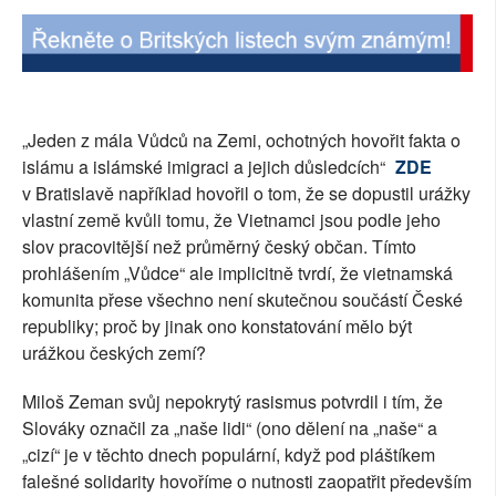
„Jeden z mála Vůdců na Zemi, ochotných hovořit fakta o
islámu a islámské imigraci a jejich důsledcích“
ZDE
v Bratislavě například hovořil o tom, že se dopustil urážky
vlastní země kvůli tomu, že Vietnamci jsou podle jeho
slov pracovitější než průměrný český občan. Tímto
prohlášením „Vůdce“ ale implicitně tvrdí, že vietnamská
komunita přese všechno není skutečnou součástí České
republiky; proč by jinak ono konstatování mělo být
urážkou českých zemí?
Miloš Zeman svůj nepokrytý rasismus potvrdil i tím, že
Slováky označil za „naše lidi“ (ono dělení na „naše“ a
„cizí“ je v těchto dnech populární, když pod pláštíkem
falešné solidarity hovoříme o nutnosti zaopatřit především