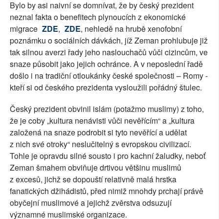
Bylo by asi naivní se domnívat, že by český prezident
neznal fakta o benefitech plynoucích z ekonomické
migrace
ZDE
,
ZDE
, nehledě na hrubě xenofobní
poznámku o sociálních dávkách, jíž Zeman prohlubuje již
tak silnou averzi řady jeho naslouchačů vůči cizincům, ve
snaze působit jako jejich ochránce. A v neposlední řadě
došlo i na tradiční otloukánky české společnosti – Romy -
kteří si od českého prezidenta vysloužili pořádný štulec.
Český prezident obvinil islám (potažmo muslimy) z toho,
že je coby „kultura nenávisti vůči nevěřícím“ a „kultura
založená na snaze podrobit si tyto nevěřící a udělat
z nich své otroky“ neslučitelný s evropskou civilizací.
Tohle je opravdu silné sousto i pro kachní žaludky, neboť
Zeman šmahem obviňuje drtivou většinu muslimů
z excesů, jichž se dopouští relativně malá hrstka
fanatických džihádistů, před nimiž mnohdy prchají právě
obyčejní muslimové a jejichž zvěrstva odsuzují
významné muslimské organizace.