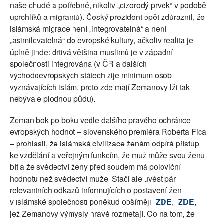
naše chudé a potřebné, nikoliv „cizorodý prvek“ v podobě
uprchlíků a migrantů). Český prezident opět zdůraznil, že
islámská migrace není „integrovatelná“ a není
„asimilovatelná“ do evropské kultury, ačkoliv realita je
úplně jinde: drtivá většina muslimů je v západní
společnosti integrována (v ČR a dalších
východoevropských státech žije minimum osob
vyznávajících islám, proto zde mají Zemanovy lži tak
nebývale plodnou půdu).
Zeman bok po boku vedle dalšího pravého ochránce
evropských hodnot – slovenského premiéra Roberta Fica
– prohlásil, že islámská civilizace ženám odpírá přístup
ke vzdělání a veřejným funkcím, že muž může svou ženu
bít a že svědectví ženy před soudem má poloviční
hodnotu než svědectví muže. Stačí ale uvést pár
relevantních odkazů informujících o postavení žen
v islámské společnosti poněkud obšírněji
ZDE
,
ZDE
,
jež Zemanovy výmysly hravě rozmetají. Co na tom, že