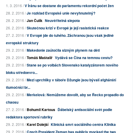
1. 3. 2016 /
V Íránu se dostane do parlamentu rekordní počet žen
28. 2. 2016 /
Je rozklad Evropské unie nevyhnutelný?
28. 2. 2016 /
Jan Čulík
Neuvěřitelná slepota
26. 2. 2016 /
Skutečnou krizí v Evropě je její rasistická reakce
27. 2. 2016 /
V Evropě jde do tuhého. Záchranou jsou však jedině
evropské struktury
29. 2. 2016 /
Makedonie zaútočila slzným plynem na děti
29. 2. 2016 /
Tomáš Maštalíř
Vydává se Čína na temnou cestu?
29. 2. 2016 /
Stane se po volbách Slovensko katalyzátorem nového
bloku středoevro...
29. 2. 2016 /
Mezi uprchlíky v táboře Džungle jsou bývalí afghánští
tlumočníci br...
29. 2. 2016 /
Merkelová: Nemůžeme dovolit, aby se Řecko propadlo do
chaosu
27. 2. 2016 /
Bohumil Kartous
Ďábelský antisociální svět podle
redaktora sportovní rubriky
29. 2. 2016 /
Karel Dolejší
Klinická smrt sociálního centra Klinika
29. 2. 2016 /
Czech President Zeman has publicly mocked the two