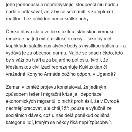
jeho jednodušší a nepřemýšlející stoupenci mu budou
nadále přitakávat, aniž by se seznámili s komplexní
realitou. Lež očividně nemá krátké nohy.
Česká hlava státu velice složitou islámskou věrouku
redukuje na její extrémistické excesy – jako by měl
kupříkladu salafismus styčné body s mystikou súfismu – a
vydává je za obecnou normu. Najde se snad někdo, kdo
by s vážnou tváří a za bujarého potlesku tvrdil, že
křesťanskou civilizaci reprezentuje Kukluxklan či
vražedná Konyho Armáda božího odporu v Ugandě?
Zeman v tomtéž projevu konstatoval, že jediným
způsobem řešení migrační krize je i deportace
ekonomických migrantů, o nichž prohlásil, že v Evropě
nechtějí pracovat, ale chtějí žít „pouze a výlučně ze
sociálních dávek, což u nás dělá poněkud odlišná
kategorie lidí, kterým se někdy říká nepřízpůsobiví“.