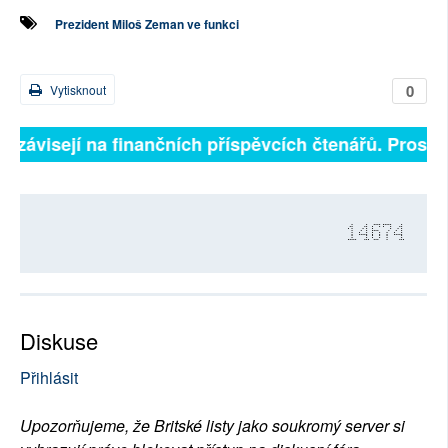
Prezident Miloš Zeman ve funkci
0
Vytisknout
ě závisejí na finančních příspěvcích čtenářů. Prosíme
14674
Diskuse
Přihlásit
Upozorňujeme, že Britské listy jako soukromý server si