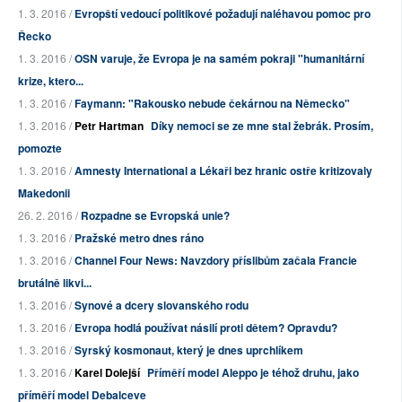
1. 3. 2016 /
Evropští vedoucí politikové požadují naléhavou pomoc pro
Řecko
1. 3. 2016 /
OSN varuje, že Evropa je na samém pokraji "humanitární
krize, ktero...
1. 3. 2016 /
Faymann: "Rakousko nebude čekárnou na Německo"
1. 3. 2016 /
Petr Hartman
Díky nemoci se ze mne stal žebrák. Prosím,
pomozte
1. 3. 2016 /
Amnesty International a Lékaři bez hranic ostře kritizovaly
Makedonii
26. 2. 2016 /
Rozpadne se Evropská unie?
1. 3. 2016 /
Pražské metro dnes ráno
1. 3. 2016 /
Channel Four News: Navzdory příslibům začala Francie
brutálně likvi...
1. 3. 2016 /
Synové a dcery slovanského rodu
1. 3. 2016 /
Evropa hodlá používat násilí proti dětem? Opravdu?
1. 3. 2016 /
Syrský kosmonaut, který je dnes uprchlíkem
1. 3. 2016 /
Karel Dolejší
Příměří model Aleppo je téhož druhu, jako
příměří model Debalceve