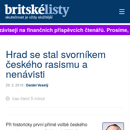
závisejí na finančních příspěvcích čtenářů. Prosíme, p
PŘIHLÁSIT
AKTUÁLNÍ VYDÁNÍ
Hrad se stal svorníkem
ARCHIV
českého rasismu a
nenávisti
ROZHOVORY
TÉMATA
29. 2. 2016 /
Daniel Veselý
NEJČTENĚJŠÍ ZA 7 DNÍ
čas čtení 5 minut
AUTOŘI
PŘÍSPĚVKY NA PROVOZ
Při historicky první přímé volbě českého