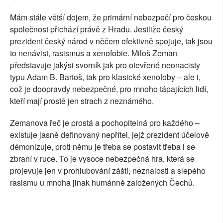
Mám stále větší dojem, že primární nebezpečí pro českou
společnost přichází právě z Hradu. Jestliže český
prezident český národ v něčem efektivně spojuje, tak jsou
to nenávist, rasismus a xenofobie. Miloš Zeman
představuje jakýsi svorník jak pro otevřené neonacisty
typu Adam B. Bartoš, tak pro klasické xenofoby – ale i,
což je doopravdy nebezpečné, pro mnoho tápajících lidí,
kteří mají prostě jen strach z neznámého.
Zemanova řeč je prostá a pochopitelná pro každého –
existuje jasně definovaný nepřítel, jejž prezident účelově
démonizuje, proti němu je třeba se postavit třeba i se
zbraní v ruce. To je vysoce nebezpečná hra, která se
projevuje jen v prohlubování zášti, neznalosti a slepého
rasismu u mnoha jinak humánně založených Čechů.