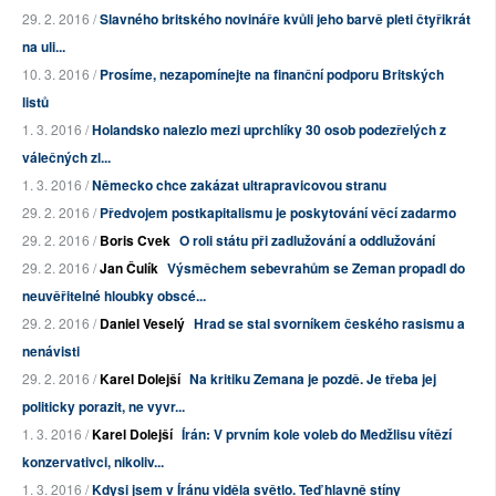
29. 2. 2016 /
Slavného britského novináře kvůli jeho barvě pleti čtyřikrát
na uli...
10. 3. 2016 /
Prosíme, nezapomínejte na finanční podporu Britských
listů
1. 3. 2016 /
Holandsko nalezlo mezi uprchlíky 30 osob podezřelých z
válečných zl...
1. 3. 2016 /
Německo chce zakázat ultrapravicovou stranu
29. 2. 2016 /
Předvojem postkapitalismu je poskytování věcí zadarmo
29. 2. 2016 /
Boris Cvek
O roli státu při zadlužování a oddlužování
29. 2. 2016 /
Jan Čulík
Výsměchem sebevrahům se Zeman propadl do
neuvěřitelné hloubky obscé...
29. 2. 2016 /
Daniel Veselý
Hrad se stal svorníkem českého rasismu a
nenávisti
29. 2. 2016 /
Karel Dolejší
Na kritiku Zemana je pozdě. Je třeba jej
politicky porazit, ne vyvr...
1. 3. 2016 /
Karel Dolejší
Írán: V prvním kole voleb do Medžlisu vítězí
konzervativci, nikoliv...
1. 3. 2016 /
Kdysi jsem v Íránu viděla světlo. Teď hlavně stíny