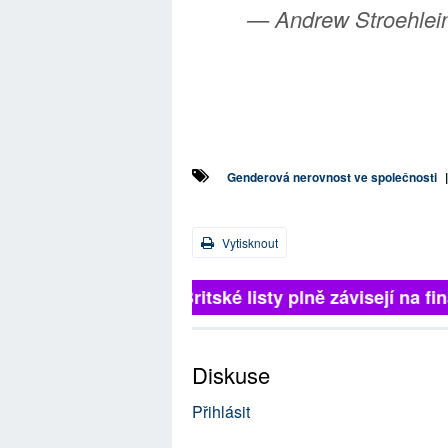
— Andrew Stroehlei
Genderová nerovnost ve společnosti
Vytisknout
Britské listy plně závisejí na 
Diskuse
Přihlásit