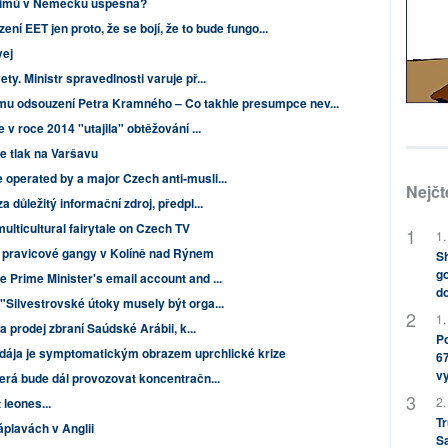
limů v Německu úspěšná?
ení EET jen proto, že se bojí, že to bude fungo...
vej
y. Ministr spravedlnosti varuje př...
 odsouzení Petra Kramného – Co takhle presumpce nev...
 v roce 2014 "utajila" obtěžování ...
e tlak na Varšavu
operated by a major Czech anti-musli...
Nejčt
a důležitý informační zdroj, předpl...
ulticultural fairytale on Czech TV
1.
y pravicové gangy v Kolíně nad Rýnem
Sh
go
 Prime Minister's email account and ...
do
"Silvestrovské útoky musely být orga...
1.
a prodej zbraní Saúdské Arábii, k...
Po
ája je symptomatickým obrazem uprchlické krize
67
v
erá bude dál provozovat koncentračn...
2.
 leones...
Tr
záplavách v Anglii
S