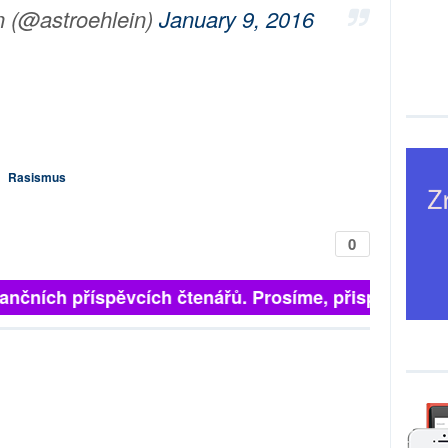
n (@astroehlein)
January 9, 2016
|
Rasismus
0
finančních příspěvcích čtenářů. Prosíme, přispějte. ➥