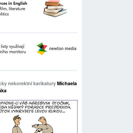
icky nekorektní karikatury
Michaela
áka