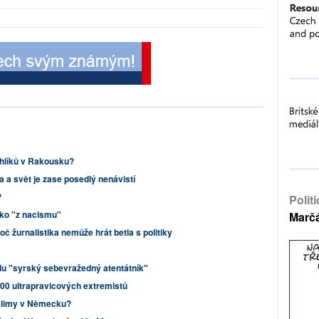
chlíků v Rakousku?
 a svět je zase posedlý nenávistí
?
Polit
ko "z nacismu"
Marč
oč žurnalistika nemůže hrát betla s politiky
ulu "syrský sebevražedný atentátník"
 200 ultrapravicových extremistů
uslimy v Německu?