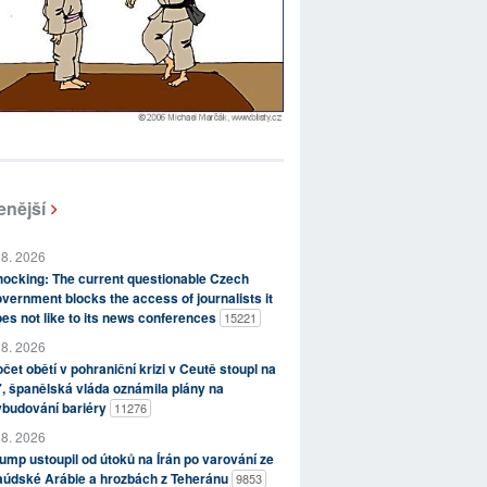
enější
 8. 2026
ocking: The current questionable Czech
vernment blocks the access of journalists it
es not like to its news conferences
15221
 8. 2026
čet obětí v pohraniční krizi v Ceutě stoupl na
, španělská vláda oznámila plány na
ybudování bariéry
11276
 8. 2026
ump ustoupil od útoků na Írán po varování ze
aúdské Arábie a hrozbách z Teheránu
9853