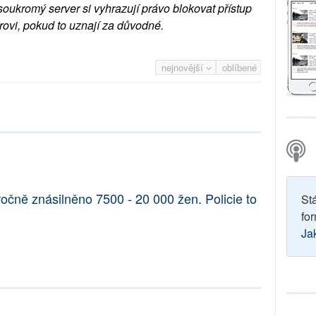
soukromý server si vyhrazují právo blokovat přístup
rovi, pokud to uznají za důvodné.
nejnovější
oblíbené
ročně znásilněno 7500 - 20 000 žen. Policie to
St
for
Ja