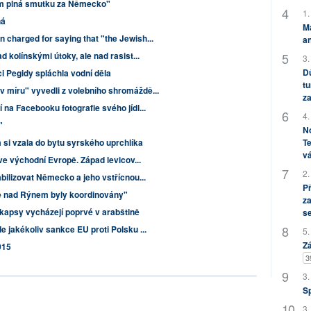
em plná smutku za Německo"
1.
ná
M
 charged for saying that "the Jewish...
an
 kolínskými útoky, ale nad rasist...
3.
Dů
 Pegidy spláchla vodní děla
tu
 míru" vyvedli z volebního shromáždě...
za
 na Facebooku fotografie svého jídl...
4.
"
No
Te
 si vzala do bytu syrského uprchlíka
vá
ve východní Evropě. Západ levicov...
2.
bilizovat Německo a jeho vstřícnou...
P
ně nad Rýnem byly koordinovány"
za
kapsy vycházejí poprvé v arabštině
s
 jakékoliv sankce EU proti Polsku ...
5.
Zá
015
3
3.
S
3.