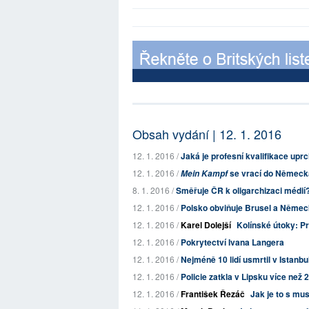
Obsah vydání | 12. 1. 2016
12. 1. 2016 /
Jaká je profesní kvalifikace upr
12. 1. 2016 /
se vrací do Německa
Mein Kampf
8. 1. 2016 /
Směřuje ČR k oligarchizaci médií
12. 1. 2016 /
Polsko obviňuje Brusel a Němec
12. 1. 2016 /
Karel Dolejší
Kolínské útoky: Pr
12. 1. 2016 /
Pokrytectví Ivana Langera
12. 1. 2016 /
Nejméně 10 lidí usmrtil v Istanb
12. 1. 2016 /
Policie zatkla v Lipsku více než
12. 1. 2016 /
František Řezáč
Jak je to s m