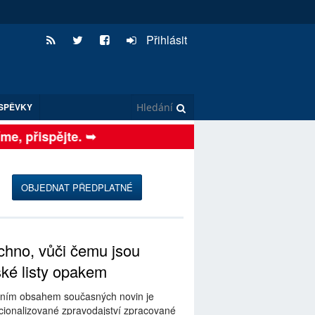
Přihlásit
SPĚVKY
e, přispějte. ➥
OBJEDNAT PŘEDPLATNÉ
hno, vůči čemu jsou
ské listy opakem
ním obsahem současných novin je
ionalizované zpravodajství zpracované