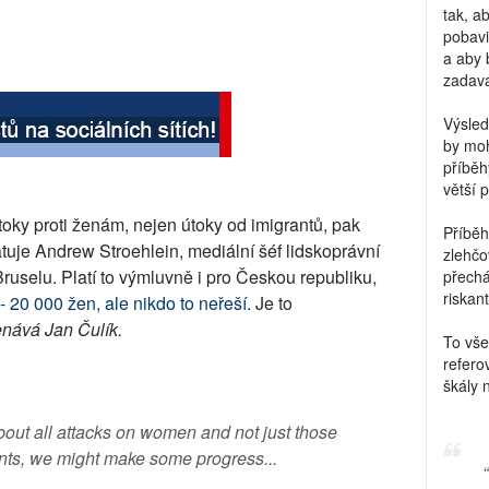
tak, a
pobavi
a aby 
zadava
Výsled
by moh
příběh
větší 
toky proti ženám, nejen útoky od imigrantů, pak
Příběh
uje Andrew Stroehlein, mediální šéf lidskoprávní
zlehčo
uselu. Platí to výmluvně i pro Českou republiku,
přechá
riskant
 20 000 žen, ale nikdo to neřeší
. Je to
ává Jan Čulík.
To vše
refero
škály 
out all attacks on women and not just those
nts, we might make some progress...