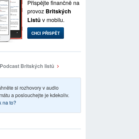
Přispějte finančně na
provoz
Britských
v mobilu.
Listů
CHCI PŘISPĚT
Podcast Britských listů
áhněte si rozhovory v audio
mátu a poslouchejte je kdekoliv.
k na to?