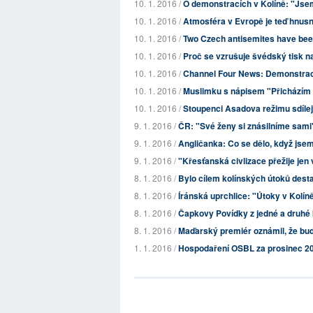
10. 1. 2016 /
O demonstracích v Kolíně: "Js
10. 1. 2016 /
Atmosféra v Evropě je teď hnus
10. 1. 2016 /
Two Czech antisemites have been
10. 1. 2016 /
Proč se vzrušuje švédský tisk nad
10. 1. 2016 /
Channel Four News: Demonstraci
10. 1. 2016 /
Muslimku s nápisem "Přicházím v
10. 1. 2016 /
Stoupenci Asadova režimu sdílejí
9. 1. 2016 /
ČR: "Své ženy si znásilníme sami
9. 1. 2016 /
Angličanka: Co se dělo, když jsem
9. 1. 2016 /
"Křesťanská civlizace přežije jen 
8. 1. 2016 /
Bylo cílem kolínských útoků desta
8. 1. 2016 /
Íránská uprchlice: "Útoky v Kolí
8. 1. 2016 /
Čapkovy Povídky z jedné a druhé 
8. 1. 2016 /
Maďarský premiér oznámil, že bude
1. 1. 2016 /
Hospodaření OSBL za prosinec 2