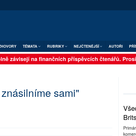
ZHOVORY
TÉMATA
RUBRIKY
NEJČTENĚJŠÍ
AUTOŘI
PŘÍ
lně závisejí na finančních příspěvcích čtenářů. Prosím
 znásilníme sami"
Všec
Brit
Primár
komerc