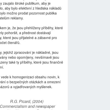
by zaujalo široké publikum, aby je
lo, aby bylo efektivní z hlediska nákladů
bylo možno prodat pozornost publika
telům reklamy.
kem je, že jsou přehlíženy příběhy, které
ly pohoršit, a přednost dostávají
y, které jsou přijatelné a zábavné pro
počet čtenářů.
y, jejichž zpracování je nákladné, jsou
vány nebo opomíjeny, nevšímavě jsou
zeny také ty příběhy, které jsou finančně
ní.
 vede k homogenizaci obsahu novin, k
vání o bezpečných otázkách a omezení
názorů a vyjadřovaných myšlenek.
R.G. Picard, (2004)
“Commercialism and newspaper