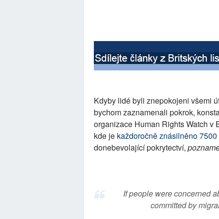
Kdyby lidé byli znepokojeni všemi ú
bychom zaznamenali pokrok, konstat
organizace Human Rights Watch v Br
kde je
každoročně znásilněno 7500 -
donebevolající pokrytectví,
poznamen
If people were concerned ab
committed by migra