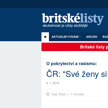
AKTUÁLNÍ VYDÁNÍ
ARCHIV
RO
Britské listy p
O pokrytectví a rasismu:
ČR: "Své ženy si
9. 1. 2016
čas čtení < 1 minuta