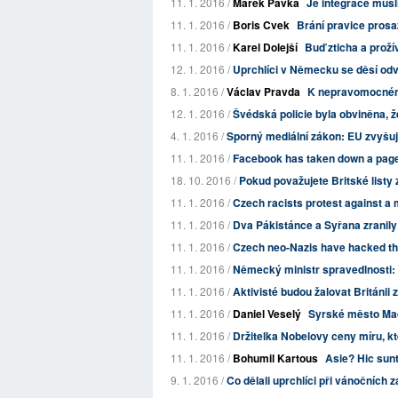
11. 1. 2016 /
Marek Pavka
Je integrace mus
11. 1. 2016 /
Boris Cvek
Brání pravice prosaz
11. 1. 2016 /
Karel Dolejší
Buď zticha a proží
12. 1. 2016 /
Uprchlíci v Německu se děsí odvet
8. 1. 2016 /
Václav Pravda
K nepravomocnému
12. 1. 2016 /
Švédská policie byla obviněna, že
4. 1. 2016 /
Sporný mediální zákon: EU zvyšuj
11. 1. 2016 /
Facebook has taken down a page 
18. 10. 2016 /
Pokud považujete Britské listy z
11. 1. 2016 /
Czech racists protest against a m
11. 1. 2016 /
Dva Pákistánce a Syřana zranil
11. 1. 2016 /
Czech neo-Nazis have hacked the
11. 1. 2016 /
Německý ministr spravedlnosti: 
11. 1. 2016 /
Aktivisté budou žalovat Británii z
11. 1. 2016 /
Daniel Veselý
Syrské město Mad
11. 1. 2016 /
Držitelka Nobelovy ceny míru, kt
11. 1. 2016 /
Bohumil Kartous
Asie? Hic sunt
9. 1. 2016 /
Co dělali uprchlíci při vánočních 