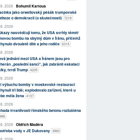
 8. 2026
Bohumil Kartous
acinka jako orwellovský pěšák trumpovské
titeze o demokracii (o skutečnosti)
7219
 8. 2026
kazy nasvědčují tomu, že USA svrhly téměř
novou bombu na obytný dům v Íránu, přičemž
hynulo dvouleté dítě a jeho rodiče
6315
 8. 2026
vá jednání mezi USA a Íránem jsou pro
herán „poslední šancí“, jak zabránit eskalaci
lky, tvrdí Trump
4205
 8. 2026
ři výbuchu bomby v moskevské restauraci
hynuli tři lidé; explodovalo zařízení, které u
ebe měla žena
4137
 8. 2026
hada trvanlivosti římského betonu rozluštěna
986
 8. 2026
Oldřich Maděra
potřeba vody v JE Dukovany
3963
 8. 2026