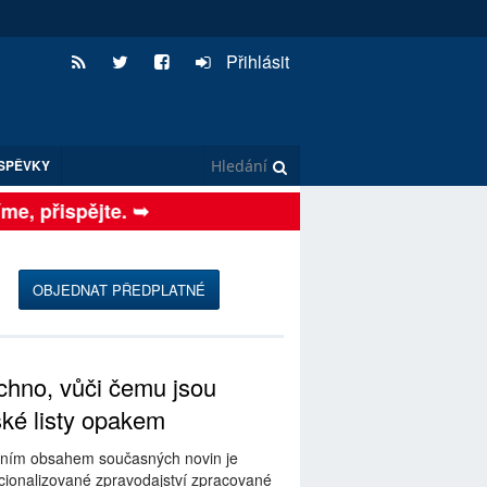
Přihlásit
SPĚVKY
, přispějte. ➥
OBJEDNAT PŘEDPLATNÉ
hno, vůči čemu jsou
ské listy opakem
ním obsahem současných novin je
ionalizované zpravodajství zpracované