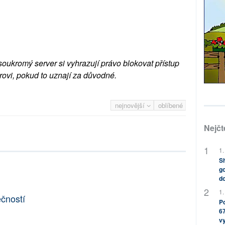
soukromý server si vyhrazují právo blokovat přístup
rovi, pokud to uznají za důvodné.
nejnovější
oblíbené
Nejčt
1.
Sh
go
do
1.
ečností
Po
67
v