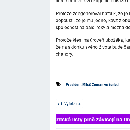
chatrného zdraví i kognice dokáže ud
Protože zdegeneroval natolik, že je
dopouští, že je mu jedno, když z ob
společnost na další roky a možná des
Protože klesl na úroveň ubožáka, kte
že na sklonku svého života bude čás
chandry.
Prezident Miloš Zeman ve funkci
Vytisknout
Britské listy plně závisejí na f