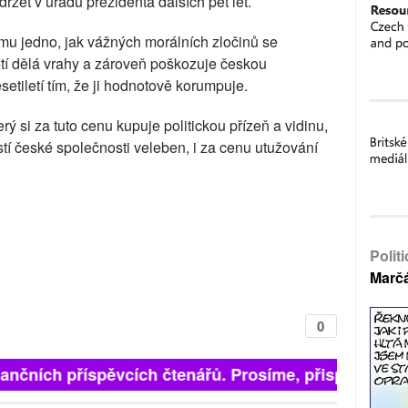
ržet v úřadu prezidenta dalších pět let.
 mu jedno, jak vážných morálních zločinů se
ětí dělá vrahy a zároveň poškozuje českou
etiletí tím, že ji hodnotově korumpuje.
rý si za tuto cenu kupuje politickou přízeň a vidinu,
tí české společnosti veleben, i za cenu utužování
Polit
Marč
0
inančních příspěvcích čtenářů. Prosíme, přispějte. ➥