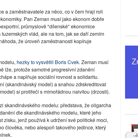
 a zaměstnavatele za něco, co v čem hrají roli
j ekonomiky. Pan Zeman musí jako ekonom dobře
roexportní, průmyslově "dílenské" ekonomice
 tuzemských vlád, ale na tom, jak se daří zemím
náhoda, že úroveň zaměstnanosti kopíruje
modelu,
hezky to vysvětlil Boris Cvek
. Zeman musí
 lže, protože samotné progresivní zdanění
ápe a naplňuje sociální rovnost a solidaritu.
í (skandinávský model) a snahou zdiskreditovat
odel) si protiřečí s mimořádnou naivitou (drzostí).
zi skandinávského modelu: představa, že oligarcha
zdanění dle skandinávského modelu, které jeho
 zisku, jenž používá k udržení své politické moci,
ího člověka, nebo alespoň takového jedince, který
mínek.