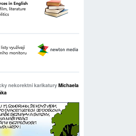
icky nekorektní karikatury
Michaela
áka