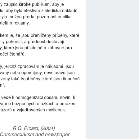
by zaujalo široké publikum, aby je
lo, aby bylo efektivní z hlediska nákladů
bylo možno prodat pozornost publika
telům reklamy.
kem je, že jsou přehlíženy příběhy, které
ly pohoršit, a přednost dostávají
y, které jsou přijatelné a zábavné pro
počet čtenářů.
y, jejichž zpracování je nákladné, jsou
vány nebo opomíjeny, nevšímavě jsou
zeny také ty příběhy, které jsou finančně
ní.
 vede k homogenizaci obsahu novin, k
vání o bezpečných otázkách a omezení
názorů a vyjadřovaných myšlenek.
R.G. Picard, (2004)
“Commercialism and newspaper