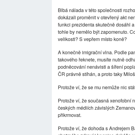
Blbá nálada v této společnosti rozh
dokázali proměnit v otevřený akt nená
funkci prezidenta skutečně dosáhl a 
tohle by nemělo být zapomenuto. C
velikosti? S vepřem místo koně?
A konečně imigrační vlna. Podle p
takového řeknete, musíte nutně odhal
podněcování nenávisti a šíření popl
ČR právně stíhán, a proto taky Mil
Protože ví, že se mu nemůže nic stá
Protože ví, že současná xenofobní 
českých médiích závislých Zemanovýc
přikrmovat.
Protože ví, že dohoda s Andrejem B