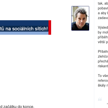
tak, a
pobavi
a aby 
zadava
Výsled
by moh
příběh
větší 
Příběh
zlehčo
přechá
riskant
To vše
refero
škály 
od začátku do konce.