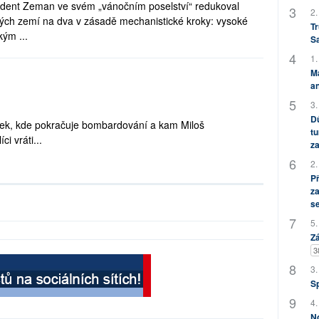
ezident Zeman ve svém „vánočním poselství“ redukoval
2.
kých zemí na dva v zásadě mechanistické kroky: vysoké
Tr
ým ...
S
1.
M
an
3.
Dů
k, kde pokračuje bombardování a kam Miloš
tu
i vráti...
za
2.
P
za
s
5.
Zá
3
3.
S
4.
No