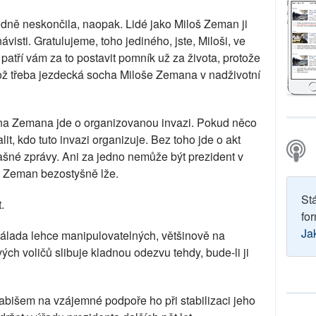
odně neskončila, naopak. Lidé jako Miloš Zeman ji
visti. Gratulujeme, toho jediného, jste, Miloši, ve
patří vám za to postavit pomník už za života, protože
ož třeba jezdecká socha Miloše Zemana v nadživotní
ana Zemana jde o organizovanou invazi. Pokud něco
it, kdo tuto invazi organizuje. Bez toho jde o akt
ašné zprávy. Ani za jedno nemůže být prezident v
oš Zeman bezostyšně lže.
St
t.
for
Ja
nálada lehce manipulovatelných, většinově na
h voličů slibuje kladnou odezvu tehdy, bude-li ji
abišem na vzájemné podpoře ho při stabilizaci jeho