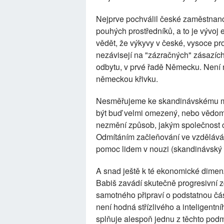
Nejprve pochválil české zaměstnance
pouhých prostředníků, a to je vývo
vědět, že výkyvy v české, vysoce p
nezávisejí na "zázračných" zásazích
odbytu, v prvé řadě Německu. Není 
německou křivku.
Nesměřujeme ke skandinávskému 
být buď velmi omezený, nebo vědomě
nezmění způsob, jakým společnost ch
Odmítáním začleňování ve vzděláván
pomoc lidem v nouzi (skandinávský m
A snad ještě k té ekonomické dimen
Babiš zavádí skutečně progresivní 
samotného připraví o podstatnou část
není hodná střízlivého a inteligentn
splňuje alespoň jednu z těchto pod