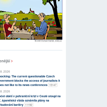
enější
 8. 2026
ocking: The current questionable Czech
vernment blocks the access of journalists it
es not like to its news conferences
15147
 8. 2026
čet obětí v pohraniční krizi v Ceutě stoupl na
, španělská vláda oznámila plány na
ybudování bariéry
11192