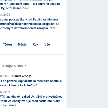
herán „poslední šancí“, jak zabránit eskalaci
lky, tvrdí Trump
3541
 8. 2026
ausův podržtaška v roli Babišova ministra
hraničí tají úzké technologické propojení se
přízněným dezinformačním zdrojem
3268
Týden
Měsíc
Rok
Vše
ílenější dnes
 8. 2026
Daniel Veselý
k se pozdně kapitalistická mentalita snoubí s
šením klimatické krize?
43
 8. 2026
TO „naléhavě“ zajistí Ukrajině protivzdušnou
ranu, Zelenskyj varuje před nárůstem ruské
ýroby raket
1