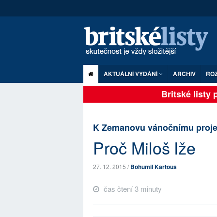
AKTUÁLNÍ VYDÁNÍ
ARCHIV
RO
Britské listy pl
K Zemanovu vánočnímu proje
Proč Miloš lže
27. 12. 2015 /
Bohumil Kartous
čas čtení 3 minuty