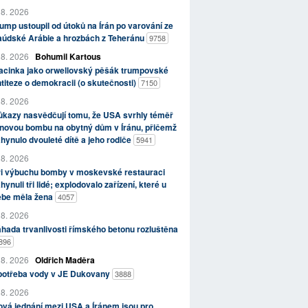
 8. 2026
ump ustoupil od útoků na Írán po varování ze
aúdské Arábie a hrozbách z Teheránu
9758
 8. 2026
Bohumil Kartous
acinka jako orwellovský pěšák trumpovské
titeze o demokracii (o skutečnosti)
7150
 8. 2026
kazy nasvědčují tomu, že USA svrhly téměř
novou bombu na obytný dům v Íránu, přičemž
hynulo dvouleté dítě a jeho rodiče
5941
 8. 2026
ři výbuchu bomby v moskevské restauraci
hynuli tři lidé; explodovalo zařízení, které u
ebe měla žena
4057
 8. 2026
hada trvanlivosti římského betonu rozluštěna
896
 8. 2026
Oldřich Maděra
potřeba vody v JE Dukovany
3888
 8. 2026
vá jednání mezi USA a Íránem jsou pro