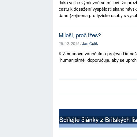
Jako velice výmluvné se mi jeví, že pr
cestu k dosažení vyspělosti skandinávs
daně (zejména pro fyzické osoby s vysok
Miloši, proč lžeš?
26. 12. 2015 /
Jan Čulík
K Zemanovu vánočnímu projevu Damaše
"humanitárně" doporučuje, aby se uprchlíc