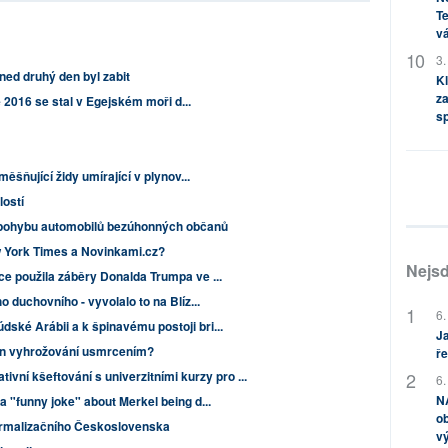
Te
vá
3.
ed druhý den byl zabit
Kl
za
e 2016 se stal v Egejském moři d...
s
ěšňující židy umírající v plynov...
ostí
o pohybu automobilů bezúhonných občanů
w York Times a Novinkami.cz?
Nejsd
e použila záběry Donalda Trumpa ve ...
 duchovního - vyvolalo to na Blíz...
6.
ké Arábii a k špinavému postoji bri...
Ja
čin vyhrožování usmrcením?
ře
tivní kšeftování s univerzitními kurzy pro ...
6.
NA
 "funny joke" about Merkel being d...
ob
ormalizačního Československa
v