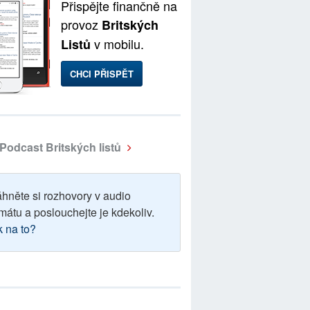
Přispějte finančně na
provoz
Britských
v mobilu.
Listů
CHCI PŘISPĚT
Podcast Britských listů
áhněte si rozhovory v audio
mátu a poslouchejte je kdekoliv.
k na to?