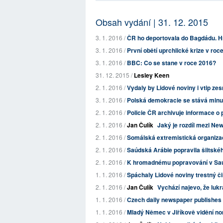
Obsah vydání | 31. 12. 2015
3. 1. 2016 /
ČR ho deportovala do Bagdádu. Hn
3. 1. 2016 /
První obětí uprchlické krize v roc
3. 1. 2016 /
BBC: Co se stane v roce 2016?
31. 12. 2015 /
Lesley Keen
2. 1. 2016 /
Vydaly by Lidové noviny i vtip zesm
3. 1. 2016 /
Polská demokracie se stává minul
2. 1. 2016 /
Policie ČR archivuje informace 
2. 1. 2016 /
Jan Čulík
Jaký je rozdíl mezi Ne
2. 1. 2016 /
Somálská extremistická organizac
2. 1. 2016 /
Saúdská Arábie popravila šiitského
2. 1. 2016 /
K hromadnému popravování v Saúds
1. 1. 2016 /
Spáchaly Lidové noviny trestný 
2. 1. 2016 /
Jan Čulík
Vychází najevo, že lukra
1. 1. 2016 /
Czech daily newspaper publishes a
1. 1. 2016 /
Mladý Němec v Jiříkově vidění n