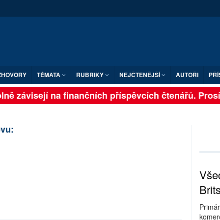
ZHOVORY
TÉMATA
RUBRIKY
NEJČTENĚJŠÍ
AUTOŘI
PŘÍ
ně závisejí na finančních příspěvcích čtenářů. Prosíme
vu:
Všec
Brit
Primár
komerc