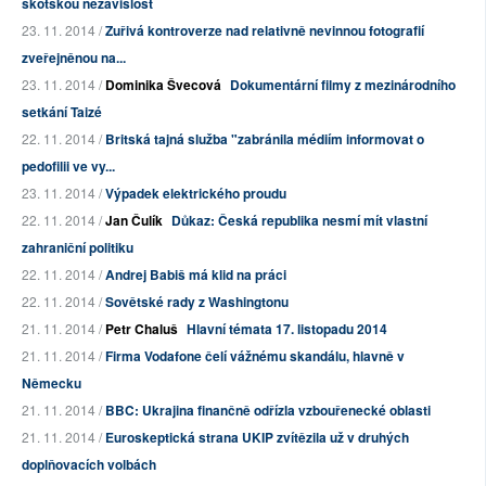
skotskou nezávislost
23. 11. 2014 /
Zuřivá kontroverze nad relativně nevinnou fotografií
zveřejněnou na...
23. 11. 2014 /
Dominika Švecová
Dokumentární filmy z mezinárodního
setkání Taizé
22. 11. 2014 /
Britská tajná služba "zabránila médiím informovat o
pedofilii ve vy...
23. 11. 2014 /
Výpadek elektrického proudu
22. 11. 2014 /
Jan Čulík
Důkaz: Česká republika nesmí mít vlastní
zahraniční politiku
22. 11. 2014 /
Andrej Babiš má klid na práci
22. 11. 2014 /
Sovětské rady z Washingtonu
21. 11. 2014 /
Petr Chaluš
Hlavní témata 17. listopadu 2014
21. 11. 2014 /
Firma Vodafone čelí vážnému skandálu, hlavně v
Německu
21. 11. 2014 /
BBC: Ukrajina finančně odřízla vzbouřenecké oblasti
21. 11. 2014 /
Euroskeptická strana UKIP zvítězila už v druhých
doplňovacích volbách