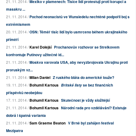
21. 11. 2014 /
Mexiko v plamenech: Tisíce lidí protestují proti korupci a
masakru ...
21. 11. 2014 /
Pochod neonacistů ve Wunsiedelu nechtěně podpořil boj s
extrémismem
20. 11. 2014 /
OSN: Téměř tisíc lidí bylo usmrceno během ukrajinského
příměří
21. 11. 2014 /
Karel Dolejší
Prochanovův rozhovor se Strelkovem
konfrontuje Putinovy užitečné id...
21. 11. 2014 /
Moskva varovala USA, aby nevyzbrojovala Ukrajinu proti
proruským vz...
21. 11. 2014 /
Milan Daniel
Z ruského bláta do americké louže?
19. 11. 2014 /
Bohumil Kartous
se bez finančních
Britské listy
příspěvků neobejdou
17. 11. 2014 /
Bohumil Kartous
Skutečnost je vždy složitější
21. 11. 2014 /
Bohumil Kartous
Národní rada pro vzdělávání? Existuje
dobrá i špatná varianta
21. 11. 2014 /
Sam Graeme Beaton
V Brně byl zahájen festival
Mezipatra