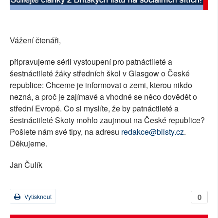
SOCIÁLNÍ SÍTĚ
RUBRIKY
Vážení čtenáři,
PLNÁ VERZE STRÁNEK
připravujeme sérii vystoupení pro patnáctileté a
šestnáctileté žáky středních škol v Glasgow o České
republice: Chceme je informovat o zemi, kterou nikdo
nezná, a proč je zajímavé a vhodné se něco dovědět o
střední Evropě. Co si myslíte, že by patnáctileté a
šestnáctileté Skoty mohlo zaujmout na České republice?
Pošlete nám své tipy, na adresu
redakce@blisty.cz
.
Děkujeme.
Jan Čulík
0
Vytisknout