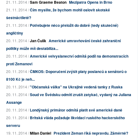
21. 11. 2014 /
Sam Graeme Beaton
Mezipatra Opens in Brno
21. 11. 2014 /
Čím myslíte, že bychom mohli oslovit skotské
šestnáctileté?
21. 11. 2014 /
Potřebujete něco přeložit do dobré (tedy skutečné)
angličtiny
20. 11. 2014 /
Jan Čulík
Americké umravňování české zahraniční
politiky může mít destabiliza...
20. 11. 2014 /
Americké velvyslanectví odmítá podíl na demonstracích
proti Zemanovi
20. 11. 2014 /
ČMKOS: Doporučení zvýšit platy poslanců a senátorů o
8100 Kč je neh...
20. 11. 2014 /
"Občanská válka" na Ukrajině vedená tanky z Ruska
20. 11. 2014 /
Soud ve Švédsku odmítl zrušit zatykač, vydaný na Juliana
Assange
20. 11. 2014 /
Londýnský primátor odmítá platit své americké daně
20. 11. 2014 /
Britská vláda požaduje likvidaci ruského hackerského
serveru
19. 11. 2014 /
Milan Daniel
Prezident Zeman říká nepravdu. Záměrně?