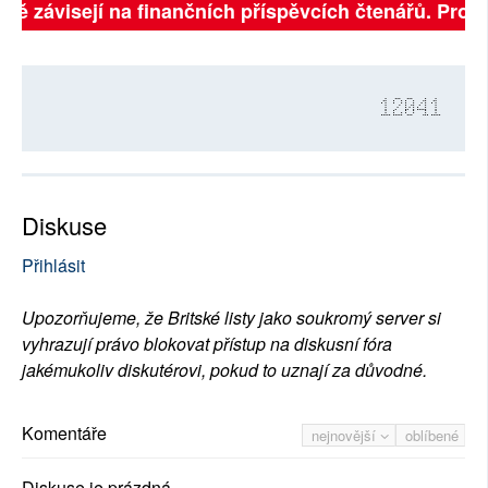
plně závisejí na finančních příspěvcích čtenářů. Prosí
12041
Diskuse
Přihlásit
Upozorňujeme, že Britské listy jako soukromý server si
vyhrazují právo blokovat přístup na diskusní fóra
jakémukoliv diskutérovi, pokud to uznají za důvodné.
Komentáře
nejnovější
oblíbené
Diskuse je prázdná.