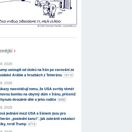
enější
 8. 2026
ump ustoupil od útoků na Írán po varování ze
aúdské Arábie a hrozbách z Teheránu
10110
 8. 2026
kazy nasvědčují tomu, že USA svrhly téměř
novou bombu na obytný dům v Íránu, přičemž
hynulo dvouleté dítě a jeho rodiče
9492
 8. 2026
vá jednání mezi USA a Íránem jsou pro
herán „poslední šancí“, jak zabránit eskalaci
lky, tvrdí Trump
6713
 8. 2026