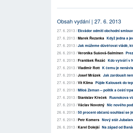
Obsah vydání | 27. 6. 2013
27. 6. 2013 /
Ekvádor odmítl obchodní smlouv
27. 6. 2013 /
Marek Řezanka
Když jedna a je
27. 6. 2013 /
Jak můžeme důvěřovat vládě, kt
26. 6. 2013 /
Veronika Sušová-Salminen
Prez
27. 6. 2013 /
František Řezáč
Kdo vytváří v
27. 6. 2013 /
Vladimír Rott
K čemu je nenávis
27. 6. 2013 /
Josef Mrázek
Jak zardousit ne
27. 6. 2013 /
Vít Klíma
Půjde Kalousek do te
27. 6. 2013 /
Miloš Zeman -- politik a čeští trpa
27. 6. 2013 /
Stanislav Křeček
Rusnokova vlá
27. 6. 2013 /
Václav Novotný
Nic nového po
26. 6. 2013 /
50 procent občanů souhlasí se 
27. 6. 2013 /
Petr Komers
Nový stát Jubalan
26. 6. 2013 /
Karel Dolejší
Na západ od Banáni