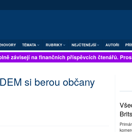
ZHOVORY
TÉMATA
RUBRIKY
NEJČTENĚJŠÍ
AUTOŘI
PŘÍ
lně závisejí na finančních příspěvcích čtenářů. Prosím
DEM si berou občany
Všec
Brit
Primár
komerc