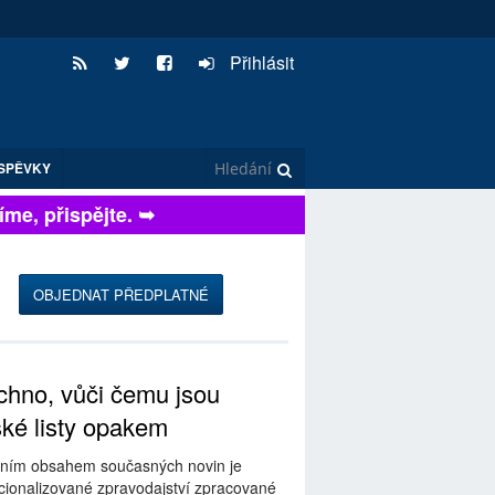
Přihlásit
SPĚVKY
e, přispějte. ➥
OBJEDNAT PŘEDPLATNÉ
hno, vůči čemu jsou
ské listy opakem
ním obsahem současných novin je
ionalizované zpravodajství zpracované