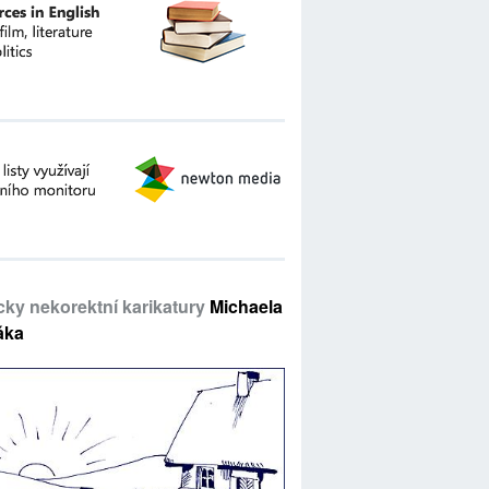
icky nekorektní karikatury
Michaela
áka