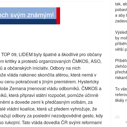
tak, a
pobavi
a aby 
zadava
Výsled
by moh
příběh
větší 
 TOP 09, LIDEM byly špatné a škodlivé pro občany
Příběh
em kritiky a protestů organizovaných ČMKOS, ASO,
zlehčo
 a občanských iniciativ. Odbory na nich
přechá
ože vláda nakonec skončila aférou, která nemá v
riskant
ou cenu pokračovat s jiným premiérem. Hystericky
Miloše Zemana jmenovat vládu odborníků. ČMKOS a
To vše
refero
ků, která připraví státní rozpočet, pomůže účinně
škály 
ovodněmi a dovede zemi k předčasným volbám, za
alé vládní koalice, která už předem vyhrožuje, že
ovažují odbory za poslední nezodpovědné gesto, kdy
ako rukojmí. Tato vláda dovedla ČR svými reformami