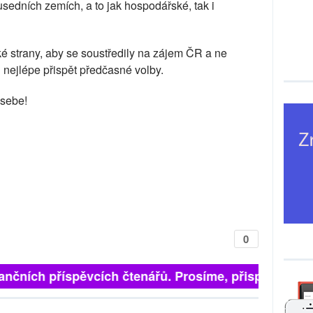
ousedních zemích, a to jak hospodářské, tak i
ké strany, aby se soustředily na zájem ČR a ne
nejlépe přispět předčasné volby.
 sebe!
0
finančních příspěvcích čtenářů. Prosíme, přispějte. ➥