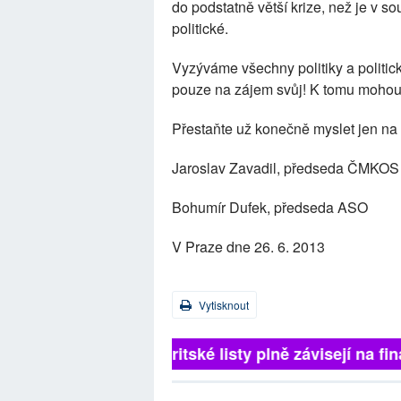
do podstatně větší krize, než je v s
politické.
Vyzýváme všechny politiky a politic
pouze na zájem svůj! K tomu mohou 
Přestaňte už konečně myslet jen na
Jaroslav Zavadil, předseda ČMKOS
Bohumír Dufek, předseda ASO
V Praze dne 26. 6. 2013
Vytisknout
Britské listy plně závisejí na 