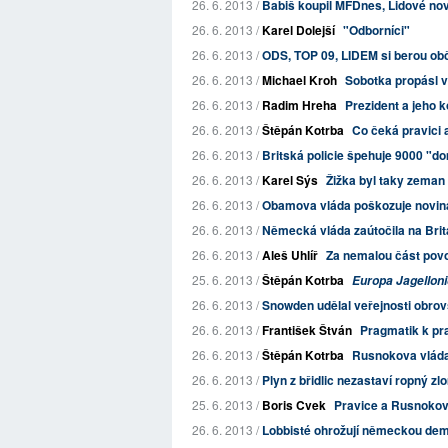
26. 6. 2013 /
Babiš koupil MFDnes, Lidové nov
26. 6. 2013 /
Karel Dolejší
"Odborníci"
26. 6. 2013 /
ODS, TOP 09, LIDEM si berou ob
26. 6. 2013 /
Michael Kroh
Sobotka propásl ve
26. 6. 2013 /
Radim Hreha
Prezident a jeho k
26. 6. 2013 /
Štěpán Kotrba
Co čeká pravici 
26. 6. 2013 /
Britská policie špehuje 9000 "d
26. 6. 2013 /
Karel Sýs
Žižka byl taky zeman
26. 6. 2013 /
Obamova vláda poškozuje novin
26. 6. 2013 /
Německá vláda zaútočila na Britá
26. 6. 2013 /
Aleš Uhlíř
Za nemalou část pov
25. 6. 2013 /
Štěpán Kotrba
Europa Jagellon
26. 6. 2013 /
Snowden udělal veřejnosti obro
26. 6. 2013 /
František Štván
Pragmatik k pr
26. 6. 2013 /
Štěpán Kotrba
Rusnokova vláda
26. 6. 2013 /
Plyn z břidlic nezastaví ropný zl
25. 6. 2013 /
Boris Cvek
Pravice a Rusnokov
26. 6. 2013 /
Lobbisté ohrožují německou dem