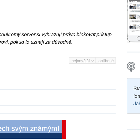
soukromý server si vyhrazují právo blokovat přístup
rovi, pokud to uznají za důvodné.
nejnovější
oblíbené
St
for
Ja