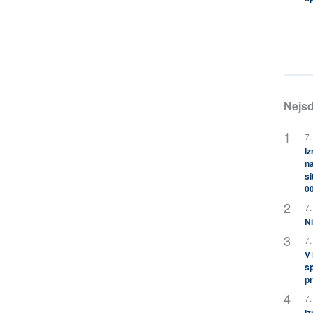
Nejsd
7.
Iz
na
si
0
7.
Ni
7.
V
sp
pr
7.
Iz