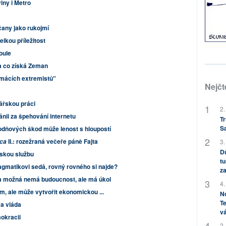
iny i Metro
čany jako rukojmí
lkou příležitost
oule
a co získá Zeman
omácích extremistů"
Nejčt
ářskou práci
2.
nii za špehování internetu
Tr
S
odňových škod může lenost s hloupostí
II.: rozežraná večeře páně Fajta
ica
3.
Dů
vskou službu
tu
agmatikovi sedá, rovný rovného si najde?
za
 možná nemá budoucnost, ale má úkol
4.
om, ale může vytvořit ekonomickou ...
No
Te
a vláda
vá
okracii
2.