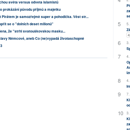
chou světa versus odveta islamistů
P
 o prokázání původu příjmů a majetku
za
s
t Pirátem je samozřejmě super a pohodička. Vést str...
řít se o "dolních deset milionů"
5.
Zá
dena, že "strhl svatouškovskou masku...
4
slavy Němcové, aneb Co (ne)vypadá životaschopně
3.
13
S
4.
Op
Am
i
4.
In
7.
Kl
od
3.
Kl
za
s