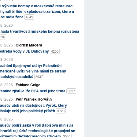
ři výbuchu bomby v moskevské restauraci
hynuli tři lidé; explodovalo zařízení, které u
ebe měla žena
4345
 8. 2026
hada trvanlivosti římského betonu rozluštěna
296
 8. 2026
Oldřich Maděra
potřeba vody v JE Dukovany
4205
 8. 2026
uštěni Spojenými státy: Palestinští
eričané uvízli ve vlně násilí ze strany
zraelských osadníků
3937
 8. 2026
Fabiano Golgo
fantino zjišťuje, že FIFA není jeho firma
3857
 8. 2026
Petr Waniek Horváth
ausův útok na důstojnost. Výrok, který
haluje celý jeho politický příběh
3720
 8. 2026
ausův podržtaška v roli Babišova ministra
hraničí tají úzké technologické propojení se
přízněným dezinformačním zdrojem
3540