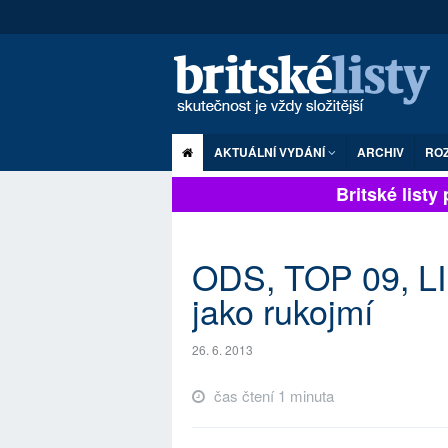
AKTUÁLNÍ VYDÁNÍ
ARCHIV
RO
Britské listy p
ODS, TOP 09, LI
jako rukojmí
26. 6. 2013
čas čtení 1 minuta