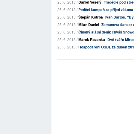
25. 6. 2013 /
Daniel Veselý
Tragédie pod stře
25. 6. 2013 /
Petiční kampaň za přijetí zákona
25. 6. 2013 /
Štěpán Kotrba
Ivan Bartoš: "Bý
25. 6. 2013 /
Milan Daniel
Zemanova šance: op
25. 6. 2013 /
Čínský státní deník chválí Snow
25. 6. 2013 /
Marek Řezanka
Dvě tváře Miro
25. 5. 2013 /
Hospodaření OSBL za duben 20