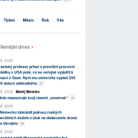
Týden
Měsíc
Rok
Vše
ílenější dnes
 8. 2026
raelský profesor přišel o prestižní pracovní
bídku v USA poté, co se veřejně vyjádřil k
tuaci v Gaze. Nyní mu univerzita vyplatí 250
00 dolarů odškodného
21
 8. 2026
Matěj Metelec
kdo nepozoruje svůj vlastní „soumrak“
19
 8. 2026
 Německu zabránili pokusu ruských
eciálních služeb o útok na dodavatele dronů
o Ukrajinu
18
 8. 2026
raelské zabití libanonské novinářky byl