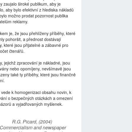
by zaujalo široké publikum, aby je
lo, aby bylo efektivní z hlediska nákladů
bylo možno prodat pozornost publika
telům reklamy.
kem je, že jsou přehlíženy příběhy, které
ly pohoršit, a přednost dostávají
y, které jsou přijatelné a zábavné pro
počet čtenářů.
y, jejichž zpracování je nákladné, jsou
vány nebo opomíjeny, nevšímavě jsou
zeny také ty příběhy, které jsou finančně
ní.
 vede k homogenizaci obsahu novin, k
vání o bezpečných otázkách a omezení
názorů a vyjadřovaných myšlenek.
R.G. Picard, (2004)
“Commercialism and newspaper