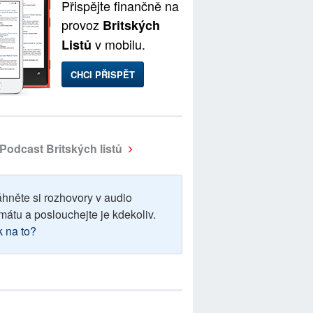
Přispějte finančně na
provoz
Britských
v mobilu.
Listů
CHCI PŘISPĚT
Podcast Britských listů
áhněte si rozhovory v audio
mátu a poslouchejte je kdekoliv.
k na to?