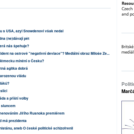
u s USA, azyl Snowdenovi však nedal
dna (ne)dávají pět
erá nás špehuje?
ident na ostrově "negativní deviace"? Mediální obraz Miloše Ze...
 Německu mínění o Česku?
tná agitka dobrá
narozenou vládu
pláků?
Polit
Marč
slíci
da a příští volby
d sluncem
jmenováním Jiřího Rusnoka premiérem
d má prezidenta
stánu, aneb O české politické schizofrenii