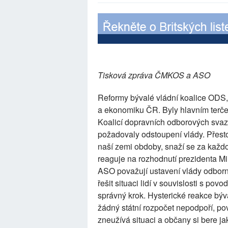
Tisková zpráva ČMKOS a ASO
Reformy bývalé vládní koalice ODS,
a ekonomiku ČR. Byly hlavním terč
Koalicí dopravních odborových svazů
požadovaly odstoupení vlády. Přest
naší zemi obdoby, snaží se za každ
reaguje na rozhodnutí prezidenta 
ASO považují ustavení vlády odborní
řešit situaci lidí v souvislosti s p
správný krok. Hysterické reakce býv
žádný státní rozpočet nepodpoří, p
zneužívá situaci a občany si bere j