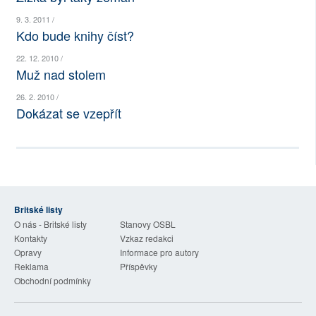
SOCIÁLNÍ SÍTĚ
9. 3. 2011 /
Kdo bude knihy číst?
RUBRIKY
22. 12. 2010 /
Muž nad stolem
PLNÁ VERZE STRÁNEK
26. 2. 2010 /
Dokázat se vzepřít
Britské listy
O nás - Britské listy
Stanovy OSBL
Kontakty
Vzkaz redakci
Opravy
Informace pro autory
Reklama
Příspěvky
Obchodní podmínky