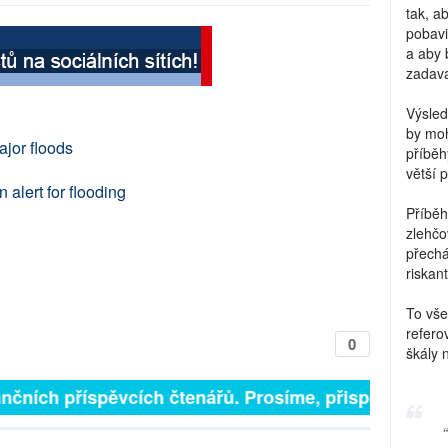
tak, a
pobavi
a aby 
zadava
Výsled
by moh
ajor floods
příběh
větší 
 alert for flooding
Příběh
zlehčo
přechá
riskant
To vše
refero
0
škály 
 finančních příspěvcích čtenářů. Prosíme, přispějte. ➥