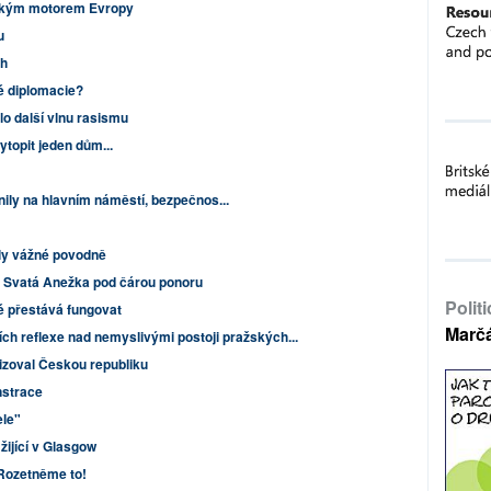
ským motorem Evropy
u
ch
é diplomacie?
lo další vlnu rasismu
ytopit jeden dům...
nily na hlavním náměstí, bezpečnos...
hly vážné povodně
II: Svatá Anežka pod čárou ponoru
Polit
é přestává fungovat
Marč
ch reflexe nad nemyslivými postoji pražských...
tizoval Českou republiku
nstrace
ele"
žijící v Glasgow
 Rozetněme to!