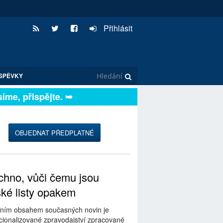
Přihlásit
SPĚVKY
me, přispějte. ➥
OBJEDNAT PŘEDPLATNÉ
hno, vůči čemu jsou
ské listy opakem
ním obsahem současných novin je
ionalizované zpravodajství zpracované