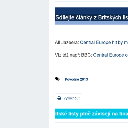
All Jazeera:
Central Europe hit by m
Viz též např: BBC:
Central Europe on
Povodně 2013
Vytisknout
Britské listy plně závisejí na