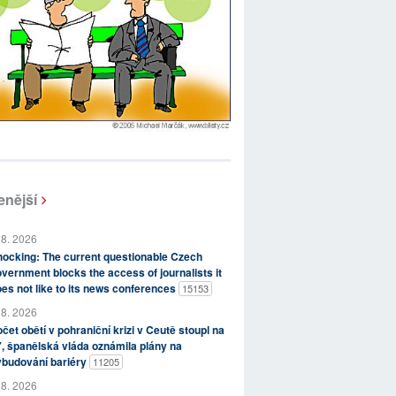
enější
 8. 2026
ocking: The current questionable Czech
vernment blocks the access of journalists it
es not like to its news conferences
15153
 8. 2026
čet obětí v pohraniční krizi v Ceutě stoupl na
, španělská vláda oznámila plány na
ybudování bariéry
11205
 8. 2026