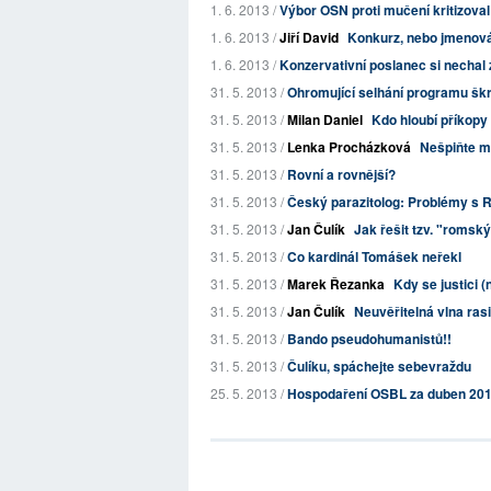
1. 6. 2013 /
Výbor OSN proti mučení kritizoval 
1. 6. 2013 /
Jiří David
Konkurz, nebo jmenován
1. 6. 2013 /
Konzervativní poslanec si nechal 
31. 5. 2013 /
Ohromující selhání programu škr
31. 5. 2013 /
Milan Daniel
Kdo hloubí příkopy
31. 5. 2013 /
Lenka Procházková
Nešpiňte m
31. 5. 2013 /
Rovní a rovnější?
31. 5. 2013 /
Český parazitolog: Problémy s R
31. 5. 2013 /
Jan Čulík
Jak řešit tzv. "romsk
31. 5. 2013 /
Co kardinál Tomášek neřekl
31. 5. 2013 /
Marek Řezanka
Kdy se justici (n
31. 5. 2013 /
Jan Čulík
Neuvěřitelná vlna ra
31. 5. 2013 /
Bando pseudohumanistů!!
31. 5. 2013 /
Čulíku, spáchejte sebevraždu
25. 5. 2013 /
Hospodaření OSBL za duben 20