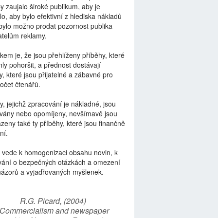
by zaujalo široké publikum, aby je
lo, aby bylo efektivní z hlediska nákladů
bylo možno prodat pozornost publika
telům reklamy.
kem je, že jsou přehlíženy příběhy, které
ly pohoršit, a přednost dostávají
y, které jsou přijatelné a zábavné pro
počet čtenářů.
y, jejichž zpracování je nákladné, jsou
vány nebo opomíjeny, nevšímavě jsou
zeny také ty příběhy, které jsou finančně
ní.
 vede k homogenizaci obsahu novin, k
vání o bezpečných otázkách a omezení
názorů a vyjadřovaných myšlenek.
R.G. Picard, (2004)
“Commercialism and newspaper