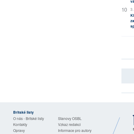
vá
3.
Kl
za
s
Britské listy
O nás - Britské listy
Stanovy OSBL
Kontakty
Vzkaz redakci
Opravy
Informace pro autory