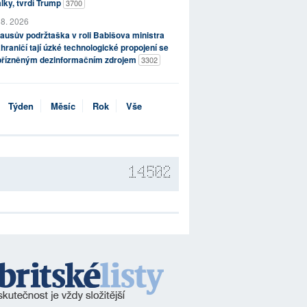
lky, tvrdí Trump
3700
 8. 2026
ausův podržtaška v roli Babišova ministra
hraničí tají úzké technologické propojení se
přízněným dezinformačním zdrojem
3302
Týden
Měsíc
Rok
Vše
14502