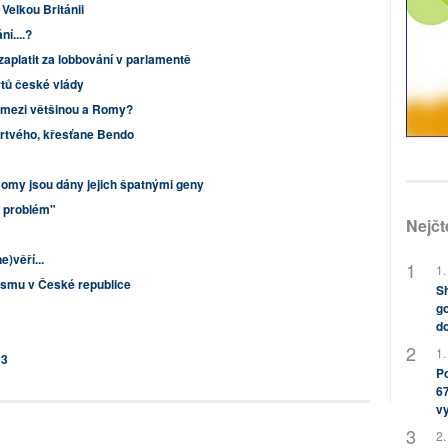
Velkou Británii
í....?
zaplatit za lobbování v parlamentě
tů české vlády
 mezi většinou a Romy?
rtvého, křesťane Bendo
omy jsou dány jejich špatnými geny
ý problém"
Nejčt
e)věří...
1.
sismu v České republice
Sh
go
do
1.
13
Po
67
v
2.