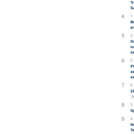
Tr
S
1.
M
an
3.
Dů
tu
za
2.
P
za
s
5.
Zá
3
3.
S
4.
No
Te