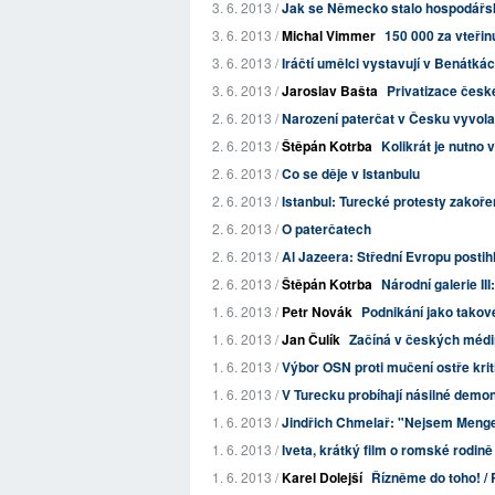
3. 6. 2013 /
Jak se Německo stalo hospodář
3. 6. 2013 /
Michal Vimmer
150 000 za vteřin
3. 6. 2013 /
Iráčtí umělci vystavují v Benátká
3. 6. 2013 /
Jaroslav Bašta
Privatizace česk
2. 6. 2013 /
Narození paterčat v Česku vyvola
2. 6. 2013 /
Štěpán Kotrba
Kolikrát je nutno v
2. 6. 2013 /
Co se děje v Istanbulu
2. 6. 2013 /
Istanbul: Turecké protesty zakoře
2. 6. 2013 /
O paterčatech
2. 6. 2013 /
Al Jazeera: Střední Evropu posti
2. 6. 2013 /
Štěpán Kotrba
Národní galerie I
1. 6. 2013 /
Petr Novák
Podnikání jako takov
1. 6. 2013 /
Jan Čulík
Začíná v českých médií
1. 6. 2013 /
Výbor OSN proti mučení ostře kri
1. 6. 2013 /
V Turecku probíhají násilné demo
1. 6. 2013 /
Jindřich Chmelař: "Nejsem Meng
1. 6. 2013 /
Iveta, krátký film o romské rodině 
1. 6. 2013 /
Karel Dolejší
Řízněme do toho! /