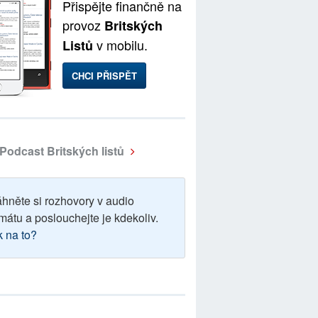
Přispějte finančně na
provoz
Britských
v mobilu.
Listů
CHCI PŘISPĚT
Podcast Britských listů
áhněte si rozhovory v audio
mátu a poslouchejte je kdekoliv.
k na to?