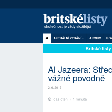
AKTUÁLNÍ VYDÁNÍ
ARCHIV
RO
Britské listy 
Al Jazeera: Stře
vážné povodně
2. 6. 2013
čas čtení < 1 minuta