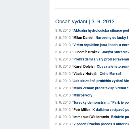
Obsah vydání | 3. 6. 2013
3. 6. 2013 /
Aktuální hydrologická situace pod
3. 6. 2013 /
Milan Daniel
Narozeny do lásky i 
3. 6. 2013 /
V této republice jsou i hodní a nor
3. 6. 2013 /
Lubomír Brožek
Jakýsi Smradlav
3. 6. 2013 /
Přehradami a valy proti zdravému 
3. 6. 2013 /
Karel Dolejší
Obyvatelé této země
3. 6. 2013 /
Václav Hořejší
Čtěte Marxe!
3. 6. 2013 /
Jak skutečně proběhlo vydání Al
3. 6. 2013 /
Miloš Zeman představuje vrchol e
3. 6. 2013 /
Mikroživoty
3. 6. 2013 /
Turecký demonstrant: "Park je 
3. 6. 2013 /
Petr Miller
K dalšímu z nápadů p
3. 6. 2013 /
Immanuel Wallerstein
Británie p
3. 6. 2013 /
V pondělí začíná proces s amer