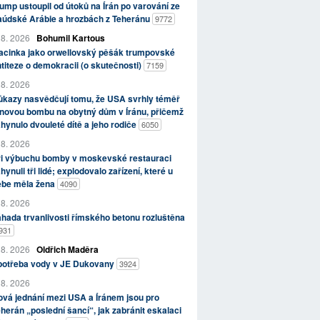
ump ustoupil od útoků na Írán po varování ze
aúdské Arábie a hrozbách z Teheránu
9772
 8. 2026
Bohumil Kartous
acinka jako orwellovský pěšák trumpovské
titeze o demokracii (o skutečnosti)
7159
 8. 2026
kazy nasvědčují tomu, že USA svrhly téměř
novou bombu na obytný dům v Íránu, přičemž
hynulo dvouleté dítě a jeho rodiče
6050
 8. 2026
ři výbuchu bomby v moskevské restauraci
hynuli tři lidé; explodovalo zařízení, které u
ebe měla žena
4090
 8. 2026
hada trvanlivosti římského betonu rozluštěna
931
 8. 2026
Oldřich Maděra
potřeba vody v JE Dukovany
3924
 8. 2026
vá jednání mezi USA a Íránem jsou pro
herán „poslední šancí“, jak zabránit eskalaci