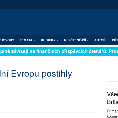
ZHOVORY
TÉMATA
RUBRIKY
NEJČTENĚJŠÍ
AUTOŘI
PŘÍ
plně závisejí na finančních příspěvcích čtenářů. Prosí
dní Evropu postihly
Všec
Brit
Primár
komerc