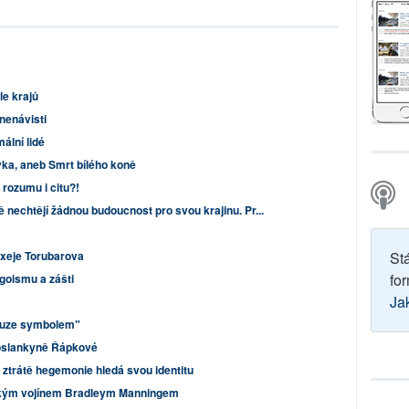
le krajů
nenávisti
mální lidé
ka, aneb Smrt bílého koně
rozumu i citu?!
 nechtějí žádnou budoucnost pro svou krajinu. Pr...
exeje Torubarova
St
for
goismu a zášti
Ja
pouze symbolem"
oslankyně Řápkové
o ztrátě hegemonie hledá svou identitu
ickým vojínem Bradleym Manningem