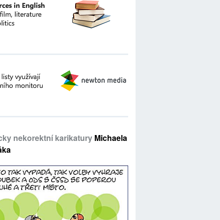
icky nekorektní karikatury
Michaela
áka