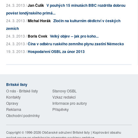
24. 3. 2013 /
Jan Čulík
V pouhých 15 minutách BBC rozdrtila dobrou
pověst londýnského primá...
24. 3. 2013 /
Michal Horák
Zločin na kulturním dědictví v českých
zemích
24. 3. 2013 /
Boris Cvek
Velký objev -- jak pro koho...
24. 3. 2013 /
Čína v odběru ruského zemního plynu zastíní Německo
19. 3. 2013 /
Hospodaření OSBL za únor 2013
Britské listy
O nás - Britské listy
Stanovy OSBL
Kontakty
Vzkaz redakci
Opravy
Informace pro autory
Reklama
Příspěvky
Obchodní podmínky
Copyright © 1996-2026
Občanské sdružení Britské listy
| Kopírování obsahu
možné pouze po předchozím písemném souhlasu redakce.