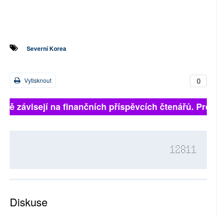
Severní Korea
0
Vytisknout
plně závisejí na finančních příspěvcích čtenářů. Prosí
12811
Diskuse