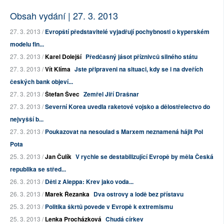
Obsah vydání | 27. 3. 2013
27. 3. 2013 /
Evropští představitelé vyjadřují pochybnosti o kyperském
modelu fin...
27. 3. 2013 /
Karel Dolejší
Předčasný jásot příznivců silného státu
27. 3. 2013 /
Vít Klíma
Jste připraveni na situaci, kdy se i na dveřích
českých bank objeví...
27. 3. 2013 /
Štefan Švec
Zemřel Jiří Drašnar
27. 3. 2013 /
Severní Korea uvedla raketové vojsko a dělostřelectvo do
nejvyšší b...
27. 3. 2013 /
Poukazovat na nesoulad s Marxem neznamená hájit Pol
Pota
25. 3. 2013 /
Jan Čulík
V rychle se destabilizující Evropě by měla Česká
republika se střed...
26. 3. 2013 /
Děti z Aleppa: Krev jako voda...
26. 3. 2013 /
Marek Řezanka
Dva ostrovy a lodě bez přístavu
25. 3. 2013 /
Politika škrtů povede v Evropě k extremismu
25. 3. 2013 /
Lenka Procházková
Chudá církev