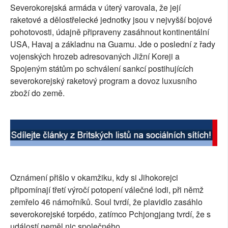
Severokorejská armáda v úterý varovala, že její
SOCIÁLNÍ SÍTĚ
raketové a dělostřelecké jednotky jsou v nejvyšší bojové
pohotovosti, údajně připraveny zasáhnout kontinentální
RUBRIKY
USA, Havaj a základnu na Guamu. Jde o poslední z řady
vojenských hrozeb adresovaných Jižní Koreji a
PLNÁ VERZE STRÁNEK
Spojeným státům po schválení sankcí postihujících
severokorejský raketový program a dovoz luxusního
zboží do země.
Oznámení přišlo v okamžiku, kdy si Jihokorejci
připomínají třetí výročí potopení válečné lodi, při němž
zemřelo 46 námořníků. Soul tvrdí, že plavidlo zasáhlo
severokorejské torpédo, zatímco Pchjongjang tvrdí, že s
událostí neměl nic společného.