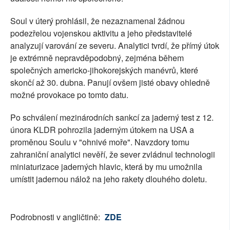
Soul v úterý prohlásil, že nezaznamenal žádnou
podezřelou vojenskou aktivitu a jeho představitelé
analyzují varování ze severu. Analytici tvrdí, že přímý útok
je extrémně nepravděpodobný, zejména během
společných americko-jihokorejských manévrů, které
skončí až 30. dubna. Panují ovšem jisté obavy ohledně
možné provokace po tomto datu.
Po schválení mezinárodních sankcí za jaderný test z 12.
února KLDR pohrozila jaderným útokem na USA a
proměnou Soulu v "ohnivé moře". Navzdory tomu
zahraniční analytici nevěří, že sever zvládnul technologii
miniaturizace jaderných hlavic, která by mu umožnila
umístit jadernou nálož na jeho rakety dlouhého doletu.
Podrobnosti v angličtině:
ZDE