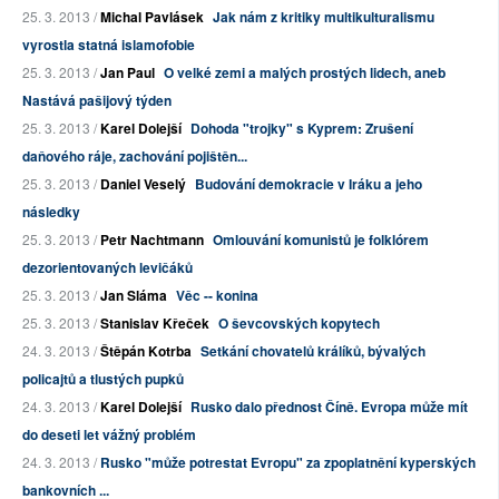
25. 3. 2013 /
Michal Pavlásek
Jak nám z kritiky multikulturalismu
vyrostla statná islamofobie
25. 3. 2013 /
Jan Paul
O velké zemi a malých prostých lidech, aneb
Nastává pašijový týden
25. 3. 2013 /
Karel Dolejší
Dohoda "trojky" s Kyprem: Zrušení
daňového ráje, zachování pojištěn...
25. 3. 2013 /
Daniel Veselý
Budování demokracie v Iráku a jeho
následky
25. 3. 2013 /
Petr Nachtmann
Omlouvání komunistů je folklórem
dezorientovaných levičáků
25. 3. 2013 /
Jan Sláma
Věc -- konina
25. 3. 2013 /
Stanislav Křeček
O ševcovských kopytech
24. 3. 2013 /
Štěpán Kotrba
Setkání chovatelů králíků, bývalých
policajtů a tlustých pupků
24. 3. 2013 /
Karel Dolejší
Rusko dalo přednost Číně. Evropa může mít
do deseti let vážný problém
24. 3. 2013 /
Rusko "může potrestat Evropu" za zpoplatnění kyperských
bankovních ...