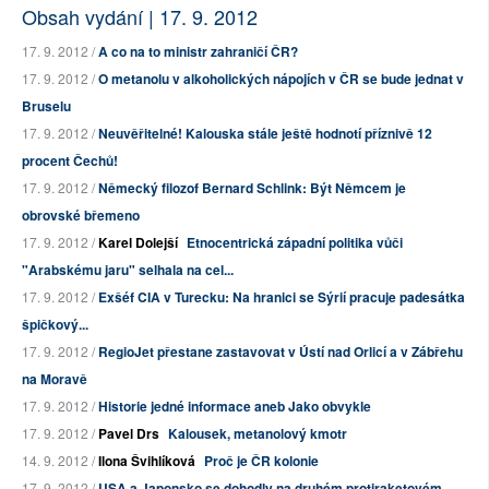
Obsah vydání | 17. 9. 2012
17. 9. 2012 /
A co na to ministr zahraničí ČR?
17. 9. 2012 /
O metanolu v alkoholických nápojích v ČR se bude jednat v
Bruselu
17. 9. 2012 /
Neuvěřitelné! Kalouska stále ještě hodnotí příznivě 12
procent Čechů!
17. 9. 2012 /
Německý filozof Bernard Schlink: Být Němcem je
obrovské břemeno
17. 9. 2012 /
Karel Dolejší
Etnocentrická západní politika vůči
"Arabskému jaru" selhala na cel...
17. 9. 2012 /
Exšéf CIA v Turecku: Na hranici se Sýrií pracuje padesátka
špičkový...
17. 9. 2012 /
RegioJet přestane zastavovat v Ústí nad Orlicí a v Zábřehu
na Moravě
17. 9. 2012 /
Historie jedné informace aneb Jako obvykle
17. 9. 2012 /
Pavel Drs
Kalousek, metanolový kmotr
14. 9. 2012 /
Ilona Švihlíková
Proč je ČR kolonie
17. 9. 2012 /
USA a Japonsko se dohodly na druhém protiraketovém