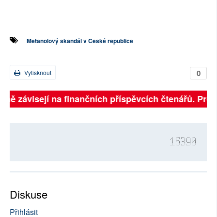
Metanolový skandál v České republice
0
Vytisknout
plně závisejí na finančních příspěvcích čtenářů. Pros
15390
Diskuse
Přihlásit