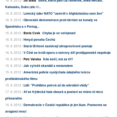
16. 9. 2012 /
Jiří Baťa
Slova, která patří za rámeček, aneb Nečasi,
Kalousku, Duko (ale i ř...
16. 9. 2012 /
Letecký úder NATO "usmrtil v Afghánistánu osm žen"
16. 9. 2012 /
Obrovské demonstrace proti škrtům se konaly ve
Španělsku a v Portug...
15. 9. 2012 /
Boris Cvek
Chyba je ve veřejnosti
16. 9. 2012 /
Hmyzí povaha Čechů
16. 9. 2012 /
Starší Britové zastávají ultrapravicové postoje
16. 9. 2012 /
V Číně se kvůli sporu o ostrovy šíří protijaponské nepokoje
15. 9. 2012 /
Petr Vařeka
Kdo šetří, má za tři?
15. 9. 2012 /
Jak vyřešit skandál s metanolem
15. 9. 2012 /
Americká policie vyslýchala údajného tvůrce
protiislámského filmu
15. 9. 2012 /
Lidl: "Prohibice potrvá až do odvolání vlády"
17. 9. 2012 /
Ať se frýdecká hala zbourá a postaví se místo ní něco
přínosného
15. 9. 2012 /
Demokracie v České republice je jen iluze. Postavme se
aroganci moci