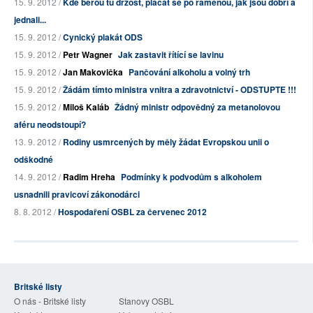
15. 9. 2012 /
Kde berou tu drzost, plácat se po ramenou, jak jsou dobří a
jednali...
15. 9. 2012 /
Cynický plakát ODS
15. 9. 2012 /
Petr Wagner
Jak zastavit řítící se lavinu
15. 9. 2012 /
Jan Makovička
Pančování alkoholu a volný trh
15. 9. 2012 /
Žádám tímto ministra vnitra a zdravotnictví - ODSTUPTE !!!
15. 9. 2012 /
Miloš Kaláb
Žádný ministr odpovědný za metanolovou
aféru neodstoupí?
13. 9. 2012 /
Rodiny usmrcených by měly žádat Evropskou unii o
odškodné
14. 9. 2012 /
Radim Hreha
Podmínky k podvodům s alkoholem
usnadnili pravicoví zákonodárci
8. 8. 2012 /
Hospodaření OSBL za červenec 2012
Britské listy
O nás - Britské listy
Stanovy OSBL