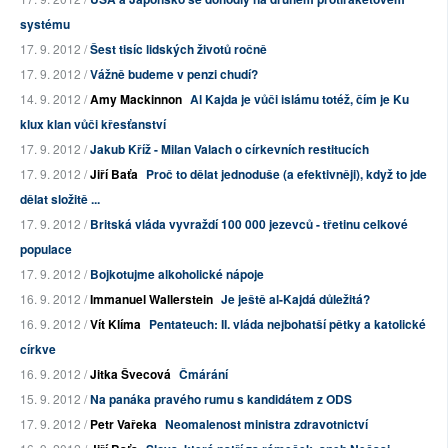
systému
17. 9. 2012 /
Šest tisíc lidských životů ročně
17. 9. 2012 /
Vážně budeme v penzi chudí?
14. 9. 2012 /
Amy Mackinnon
Al Kajda je vůči islámu totéž, čím je Ku
klux klan vůči křesťanství
17. 9. 2012 /
Jakub Kříž - Milan Valach o církevních restitucích
17. 9. 2012 /
Jiří Baťa
Proč to dělat jednoduše (a efektivněji), když to jde
dělat složitě ...
17. 9. 2012 /
Britská vláda vyvraždí 100 000 jezevců - třetinu celkové
populace
17. 9. 2012 /
Bojkotujme alkoholické nápoje
16. 9. 2012 /
Immanuel Wallerstein
Je ještě al-Kajdá důležitá?
16. 9. 2012 /
Vít Klíma
Pentateuch: II. vláda nejbohatší pětky a katolické
církve
16. 9. 2012 /
Jitka Švecová
Čmárání
15. 9. 2012 /
Na panáka pravého rumu s kandidátem z ODS
17. 9. 2012 /
Petr Vařeka
Neomalenost ministra zdravotnictví