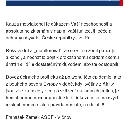
SOCIÁLNÍ SÍTĚ
RUBRIKY
Kauza metylakohol je důkazem Vaší neschopnosti a
absolutního zklamání v náplni vaší funkce, tj. péče a
PLNÁ VERZE STRÁNEK
ochrany obyvatel České republiky - voličů.
Roky vědět a ,,monitorovat", že se v této zemi pančuje
alkohol, a nechat to dojít k prokázanému epidemickému
úmrtí 19 lidí je dostatečným důvodem, abyste odstoupili.
Dovoz účinného protiléku až po týdnu této epidemie, a to
z pouhého severu Evropy v době, kdy květiny z Afriky
jsou zde za necelý den po sklizení na tamních polích, je
trestuhodnou neschopností, která dokazuje, že na svých
místech nemáte, ale opravdu nemáte, co dělat !!!
František Zemek ASČF - Vlčnov