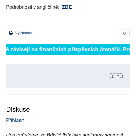
Podrobnosti v angličtině:
ZDE
0
Vytisknout
plně závisejí na finančních příspěvcích čtenářů. Prosí
13363
Diskuse
Přihlásit
Upozorňujeme, že Britské listy jako soukromý server si