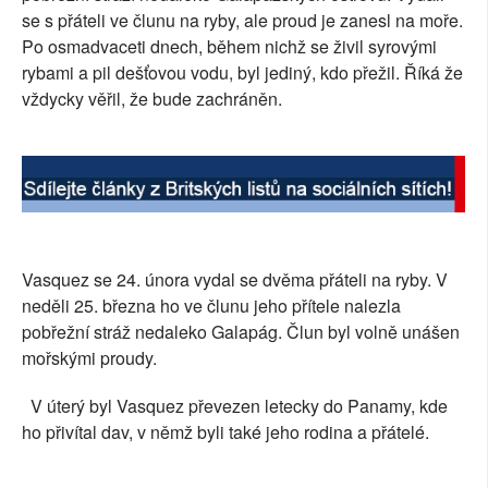
se s přáteli ve člunu na ryby, ale proud je zanesl na moře.
SOCIÁLNÍ SÍTĚ
Po osmadvaceti dnech, během nichž se živil syrovými
rybami a pil dešťovou vodu, byl jediný, kdo přežil. Říká že
RUBRIKY
vždycky věřil, že bude zachráněn.
PLNÁ VERZE STRÁNEK
Vasquez se 24. února vydal se dvěma přáteli na ryby. V
neděli 25. března ho ve člunu jeho přítele nalezla
pobřežní stráž nedaleko Galapág. Člun byl volně unášen
mořskými proudy.
V úterý byl Vasquez převezen letecky do Panamy, kde
ho přivítal dav, v němž byli také jeho rodina a přátelé.