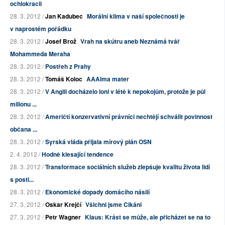
ochlokracii
28. 3. 2012 /
Jan Kadubec
Morální klima v naší společnosti je
v naprostém pořádku
28. 3. 2012 /
Josef Brož
Vrah na skútru aneb Neznámá tvář
Mohammeda Meraha
28. 3. 2012 /
Postřeh z Prahy
28. 3. 2012 /
Tomáš Koloc
AAAlma mater
28. 3. 2012 /
V Anglii docházelo loni v létě k nepokojům, protože je půl
milionu ...
28. 3. 2012 /
Američtí konzervativní právníci nechtějí schválit povinnost
občana ...
28. 3. 2012 /
Syrská vláda přijala mírový plán OSN
2. 4. 2012 /
Hodně klesající tendence
28. 3. 2012 /
Transformace sociálních služeb zlepšuje kvalitu života lidí
s posti...
28. 3. 2012 /
Ekonomické dopady domácího násilí
27. 3. 2012 /
Oskar Krejčí
Všichni jsme Cikáni
27. 3. 2012 /
Petr Wagner
Klaus: Krást se může, ale přicházet se na to