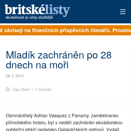
ně závisejí na finančních příspěvcích čtenářů. Prosíme
PŘIHLÁSIT
AKTUÁLNÍ VYDÁNÍ
Mladík zachráněn po 28
ARCHIV
dnech na moři
ROZHOVORY
28. 3. 2012
TÉMATA
čas čtení < 1 minuta
NEJČTENĚJŠÍ ZA 7 DNÍ
AUTOŘI
Osmnáctiletý Adrian Vasquez z Panamy, zaměstnanec
přímořského hotelu, byl v neděli zachráněn ekvádorskou
PŘÍSPĚVKY NA PROVOZ
pobřežní stráží nedaleko Galapážských ostrovů. Vydali