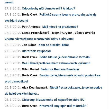
nesmí
27. 3. 2012 /
Odposlechy ničí demokracii? A jakou?
27. 3. 2012 /
Boris Cvek
Politické strany jsou tu proto, aby zakryly
okrádání občanů
27. 3. 2012 /
Petr Andreas
Mají něco i na prezidenta?
27. 3. 2012 /
Lenka Procházková
,
Mojmír Grygar
,
Václav Dvořák
Zrušte návrh zákona o narovnání státu s církvemi
27. 3. 2012 /
Jan Sláma
Kam se staršími lidmi
27. 3. 2012 /
Hierarchie zpupnosti
27. 3. 2012 /
Boris Cvek
Podle Klause je demokracie formální
27. 3. 2012 /
Čeští lékaři proti desítkám zahraničních výzkumů
26. 3. 2012 /
Milan Daniel
Sedím za Romana Smetanu
26. 3. 2012 /
Boris Cvek
Fandím ženě, která měla odvahu postavit se
proti Janouškovi
26. 3. 2012 /
Alex Koenigsmark
dokazuje, že se investice
Mladá fronta
do holešovských hulvá...
26. 3. 2012 /
Citigroup: Nizozemsko už nepatří do jádra EU
26. 3. 2012 /
Boris Cvek
Krnovské lesy opět ničí motorkáři