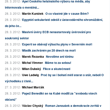
28. 3. 2012 /
Apel Českého helsinského výboru na média, aby
informovala o menšiná...
28. 3. 2012 /
Martin Kunštek
O co vlastně jde v cause Bém?
28. 3. 2012 /
Egyptští sekularisté odešli z ústavodárného shromáždění,
do jeho če...
28. 3. 2012 /
Masivní úvěry ECB nenastartovaly úvěrování pro
soukromý sektor
28. 3. 2012 /
Experti se obávají výbuchu plynu v Severním moři
28. 3. 2012 /
Mladík zachráněn po 28 dnech na moři
28. 3. 2012 /
Marek Řezanka
Nevolíme ani tóninu
28. 3. 2012 /
Michal Vimmer
Máme to za sebou!
28. 3. 2012 /
Milan Dubský
Fikce a skutečnosti
28. 3. 2012 /
Uwe Ladwig
Proč by se i bohatí měli starat o stát, neboli O
východisku z čisté...
27. 3. 2012 /
Michael Marčák
28. 3. 2012 /
Papež Benedikt se na Kubě modlil za "svobodu všech
občanů"
28. 3. 2012 /
Václav Chyský
Roman Janoušek a demokracie zvrhlá v