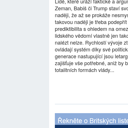
Lidé, které uráží faktické a arg
Zeman, Babiš či Trump staví svo
naději, že až se prokáže nesmysl
takovou naději je třeba podepřít
prediktibilita s ohledem na omez
lidského vědomí vlastně jen tako
nalézt nelze. Rychlostí vývoje z
ovládají systém díky své politic
generace nastupující jsou letargi
zajišťuje vše potřebné, aniž by 
totalitních formách vlády...