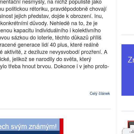
umentační nesmysly, na nichž populisté jako
u politickou rétoriku, pravděpodobně chovají
nost jejich představ, dojde k obrození. Inu,
 konkrétními důvody. Nehledě na to, že je
enou kapacitu individuálního i kolektivního
vou sázkou do loterie, těchto důkazů příliš
tracené generace lidí 40 plus, které reálně
ké aktivitě, z deziluze nevysvobodí prozření. A
cké, jelikož se narodily do světa, který
bylo třeba hnout brvou. Dokonce i v jeho proto-
Celý článek