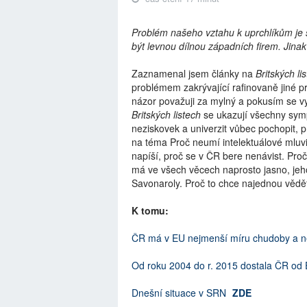
Problém našeho vztahu k uprchlíkům je 
být levnou dílnou západních firem. Jin
Zaznamenal jsem články na
Britských li
problémem zakrývající rafinovaně jiné p
názor považuji za mylný a pokusím se vy
Britských listech
se ukazují všechny symp
neziskovek a univerzit vůbec pochopit, p
na téma Proč neumí intelektuálové mluvit
napíší, proč se v ČR bere nenávist. Proč
má ve všech věcech naprosto jasno, jeho
Savonaroly. Proč to chce najednou vědět,
K tomu:
ČR má v EU nejmenší míru chudoby a n
Od roku 2004 do r. 2015 dostala ČR od 
Dnešní situace v SRN
ZDE