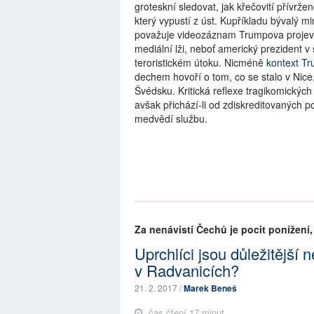
groteskní sledovat, jak křečovití přívrž
který vypustí z úst. Kupříkladu bývalý m
považuje videozáznam Trumpova projevu
mediální lži, neboť americký prezident v
teroristickém útoku. Nicméně
kontext Tr
dechem hovoří o tom, co se stalo v Nice,
Švédsku. Kritická reflexe tragikomických
avšak přichází-li od zdiskreditovaných p
medvědí službu.
Za nenávistí Čechů je pocit ponížení, 
Uprchlíci jsou důležitější
v Radvanicích?
21. 2. 2017 /
Marek Beneš
čas čtení 17 minut