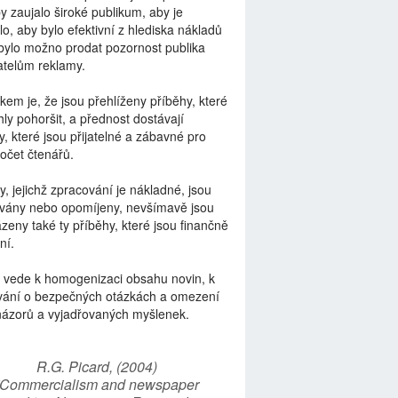
by zaujalo široké publikum, aby je
lo, aby bylo efektivní z hlediska nákladů
bylo možno prodat pozornost publika
telům reklamy.
kem je, že jsou přehlíženy příběhy, které
ly pohoršit, a přednost dostávají
y, které jsou přijatelné a zábavné pro
počet čtenářů.
y, jejichž zpracování je nákladné, jsou
vány nebo opomíjeny, nevšímavě jsou
zeny také ty příběhy, které jsou finančně
ní.
 vede k homogenizaci obsahu novin, k
vání o bezpečných otázkách a omezení
názorů a vyjadřovaných myšlenek.
R.G. Picard, (2004)
“Commercialism and newspaper