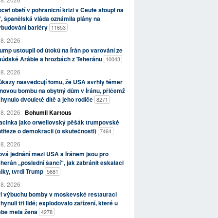
čet obětí v pohraniční krizi v Ceutě stoupl na
, španělská vláda oznámila plány na
ybudování bariéry
11653
 8. 2026
ump ustoupil od útoků na Írán po varování ze
aúdské Arábie a hrozbách z Teheránu
10043
 8. 2026
kazy nasvědčují tomu, že USA svrhly téměř
novou bombu na obytný dům v Íránu, přičemž
hynulo dvouleté dítě a jeho rodiče
8271
 8. 2026
Bohumil Kartous
acinka jako orwellovský pěšák trumpovské
titeze o demokracii (o skutečnosti)
7464
 8. 2026
vá jednání mezi USA a Íránem jsou pro
herán „poslední šancí“, jak zabránit eskalaci
lky, tvrdí Trump
5681
 8. 2026
ři výbuchu bomby v moskevské restauraci
hynuli tři lidé; explodovalo zařízení, které u
ebe měla žena
4278