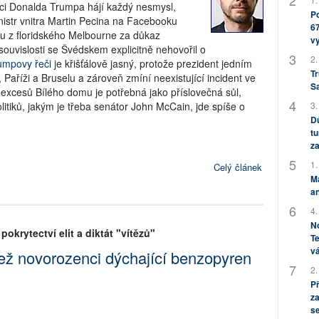
enci Donalda Trumpa hájí každý nesmysl,
Po
inistr vnitra Martin Pecina na Facebooku
67
 z floridského Melbourne za důkaz
v
 souvislosti se Švédskem explicitně nehovořil o
2.
umpovy řeči
je křišťálově jasný, protože prezident jedním
Tr
 Paříži a Bruselu a zároveň zmíní neexistující incident ve
S
 excesů Bílého domu je potřebná jako příslovečná sůl,
olitiků, jakým je třeba senátor John McCain, jde spíše o
3.
Dů
tu
za
1.
Celý článek
M
an
4.
No
pokrytectví elit a diktát "vítězů"
Te
vá
 než novorozenci dýchající benzopyren
2.
P
za
s