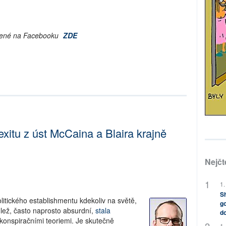
líbené na Facebooku
ZDE
exitu z úst McCaina a Blaira krajně
Nejčt
1.
Sh
litického establishmentu kdekoliv na světě,
go
lež, často naprosto absurdní,
stala
do
konspiračními teoriemi. Je skutečně
1.