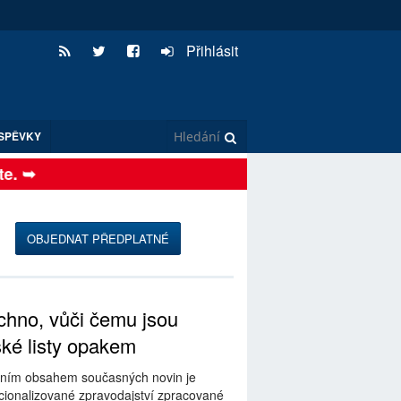
Přihlásit
SPĚVKY
 ➥
OBJEDNAT PŘEDPLATNÉ
hno, vůči čemu jsou
ské listy opakem
ním obsahem současných novin je
ionalizované zpravodajství zpracované