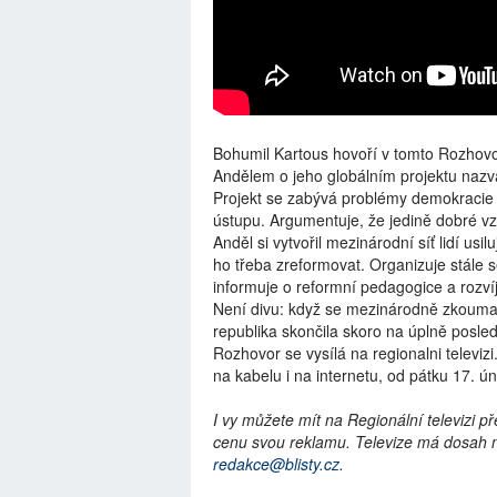
Bohumil Kartous hovoří v tomto Rozhovo
Andělem o jeho globálním projektu nazv
Projekt se zabývá problémy demokracie
ústupu. Argumentuje, že jedině dobré vz
Anděl si vytvořil mezinárodní síť lidí usi
ho třeba zreformovat. Organizuje stále 
informuje o reformní pedagogice a rozvíj
Není divu: když se mezinárodně zkoumalo
republika skončila skoro na úplně posled
Rozhovor se vysílá na regionalni televizi
na kabelu i na internetu, od pátku 17. ú
I vy můžete mít na Regionální televizi p
cenu svou reklamu. Televize má dosah na
redakce@blisty.cz.