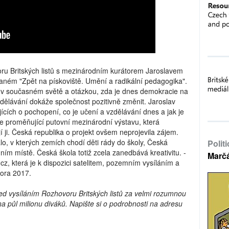
ru Britských listů s mezinárodním kurátorem Jaroslavem
aném "Zpět na pískoviště. Umění a radikální pedagogika".
 v současném světě a otázkou, zda je dnes demokracie na
dělávání dokáže společnost pozitivně změnit. Jaroslav
lujících o pochopení, co je učení a vzdělávání dnes a jak je
se proměňující putovní mezinárodní výstavu, která
í ji. Česká republika o projekt ovšem neprojevila zájem.
, v kterých zemích chodí děti rády do školy, Česká
Polit
ním místě. Česká škola totiž zcela zanedbává kreativitu. -
Marč
.cz, která je k dispozici satelitem, pozemním vysíláním a
nora 2017.
řed vysíláním Rozhovoru Britských listů za velmi rozumnou
 půl milionu diváků. Napište si o podrobnosti na adresu