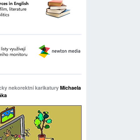
icky nekorektní karikatury
Michaela
áka