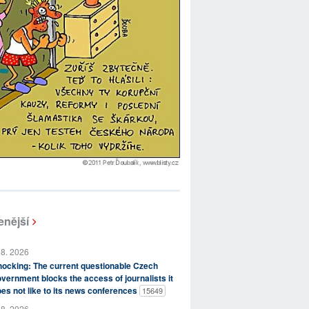
enější
 8. 2026
ocking: The current questionable Czech
vernment blocks the access of journalists it
es not like to its news conferences
15649
 8. 2026