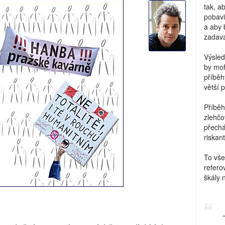
tak, a
pobavi
a aby 
zadava
Výsled
by moh
příběh
větší 
Příběh
zlehčo
přechá
riskant
To vše
refero
škály 