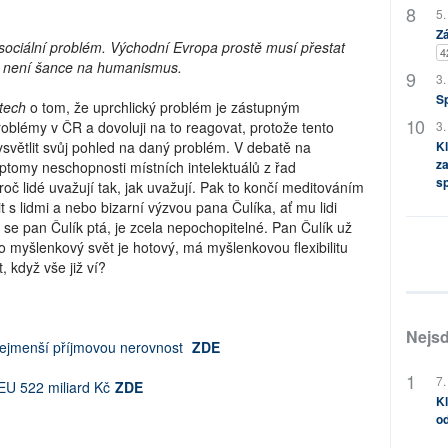
5.
Zá
sociální problém. Východní Evropa prostě musí přestat
4
ak není šance na humanismus.
3.
S
stech
o tom, že uprchlický problém je zástupným
roblémy v ČR a dovoluji na to reagovat, protože tento
3.
světlit svůj pohled na daný problém. V debatě na
Kl
za
tomy neschopnosti místních intelektuálů z řad
s
roč lidé uvažují tak, jak uvažují. Pak to končí meditováním
 s lidmi a nebo bizarní výzvou pana Čulíka, ať mu lidi
 se pan Čulík ptá, je zcela nepochopitelné. Pan Čulík už
 myšlenkový svět je hotový, má myšlenkovou flexibilitu
 když vše již ví?
Nejsd
ejmenší příjmovou nerovnost
ZDE
7.
EU 522 miliard Kč
ZDE
Kl
od