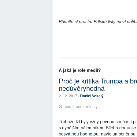
Přidejte si prosím Britské listy mezi ob
A jaká je role médií?
Proč je kritika Trumpa a br
nedůvěryhodná
21. 2. 2017 /
Daniel Veselý
čas čtení 4 minuty
Třebaže lži byly vždy pevnou součástí po
s nynějším nájemníkem Bílého domu se 
posvátnou hodnotou
, navíc umocněnou 