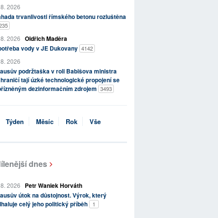
 8. 2026
hada trvanlivosti římského betonu rozluštěna
235
 8. 2026
Oldřich Maděra
potřeba vody v JE Dukovany
4142
 8. 2026
ausův podržtaška v roli Babišova ministra
hraničí tají úzké technologické propojení se
přízněným dezinformačním zdrojem
3493
Týden
Měsíc
Rok
Vše
ílenější dnes
 8. 2026
Petr Waniek Horváth
ausův útok na důstojnost. Výrok, který
haluje celý jeho politický příběh
1