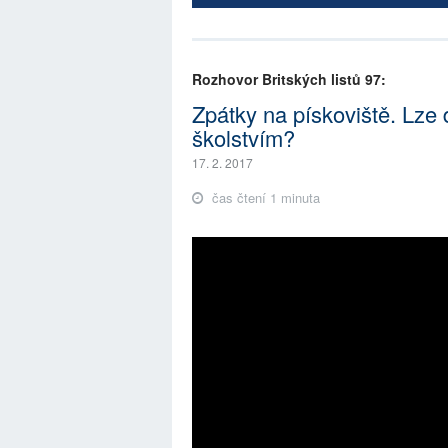
Rozhovor Britských listů 97:
Zpátky na pískoviště. Lze
školstvím?
17. 2. 2017
čas čtení 1 minuta