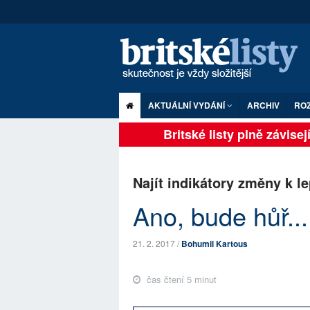
AKTUÁLNÍ VYDÁNÍ
ARCHIV
RO
Britské listy plně závisejí 
Najít indikátory změny k l
Ano, bude hůř...
21. 2. 2017 /
Bohumil Kartous
čas čtení 5 minut