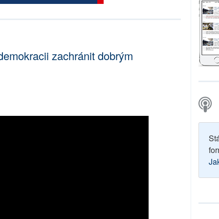
 demokracii zachránit dobrým
St
for
Ja