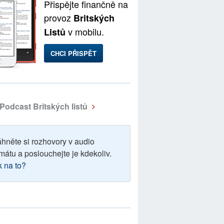
Přispějte finančně na
provoz
Britských
v mobilu.
Listů
CHCI PŘISPĚT
Podcast Britských listů
áhněte si rozhovory v audio
mátu a poslouchejte je kdekoliv.
k na to?