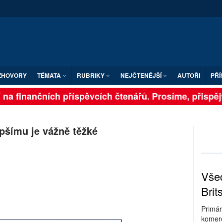
ZHOVORY
TÉMATA
RUBRIKY
NEJČTENĚJŠÍ
AUTOŘI
PŘÍ
na finančních příspěvcích čtenářů. Prosíme, přispějte.
epšímu je vážně těžké
Všec
Brit
Primár
komerc