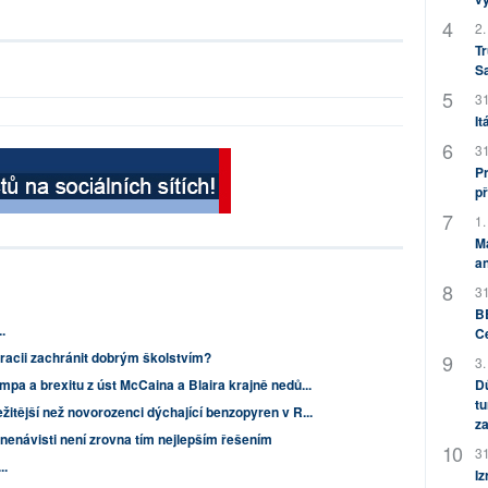
2.
Tr
S
31
It
31
Pr
př
1.
M
an
31
BB
.
C
racii zachránit dobrým školstvím?
3.
umpa a brexitu z úst McCaina a Blaira krajně nedů...
Dů
tu
ežitější než novorozenci dýchající benzopyren v R...
za
nenávisti není zrovna tím nejlepším řešením
31
..
Iz