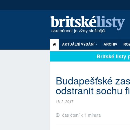
AKTUÁLNÍ VYDÁNÍ
ARCHIV
RO
Britské listy pl
Budapešťské zast
odstranit sochu 
18. 2. 2017
čas čtení < 1 minuta