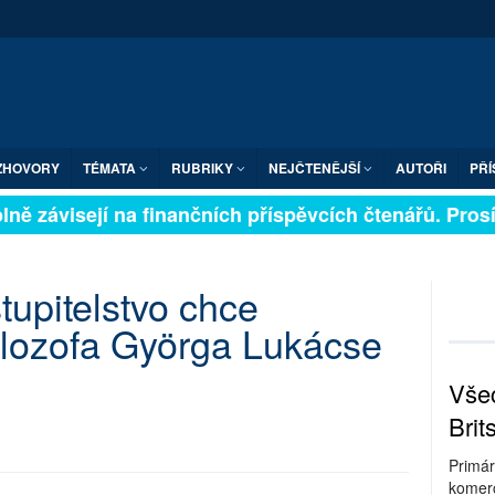
ZHOVORY
TÉMATA
RUBRIKY
NEJČTENĚJŠÍ
AUTOŘI
PŘÍ
ně závisejí na finančních příspěvcích čtenářů. Prosíme
upitelstvo chce
filozofa Györga Lukácse
Všec
Brit
Primár
komerc