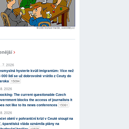
enější
. 7. 2026
smyslná hysterie kvůli imigrantům: Více než
 000 lidí se už dobrovolně vrátilo z Ceuty do
aroka
15094
 8. 2026
ocking: The current questionable Czech
vernment blocks the access of journalists it
es not like to its news conferences
15061
 8. 2026
čet obětí v pohraniční krizi v Ceutě stoupl na
, španělská vláda oznámila plány na
ybudování bariéry
10828