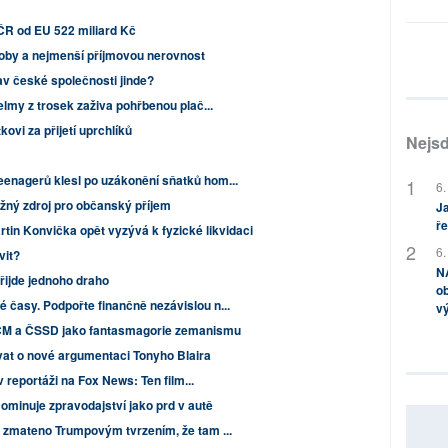
 ČR od EU 522 miliard Kč
oby a nejmenší příjmovou nerovnost
av české společnosti jinde?
elmy z trosek zaživa pohřbenou plač...
vi za přijetí uprchlíků
Nejsd
enagerů klesl po uzákonění sňatků hom...
6.
žný zdroj pro občanský příjem
Ja
ře
tin Konvička opět vyzývá k fyzické likvidaci
6.
vit?
NA
řijde jednoho draho
ob
časy. Podpořte finančně nezávislou n...
v
ČM a ČSSD jako fantasmagorie zemanismu
ovat o nové argumentaci Tonyho Blaira
v reportáži na Fox News: Ten film...
ominuje zpravodajství jako prd v autě
 zmateno Trumpovým tvrzením, že tam ...