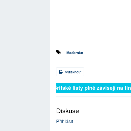
Maďarsko
Vytisknout
Britské listy plně závisejí na f
Diskuse
Přihlásit