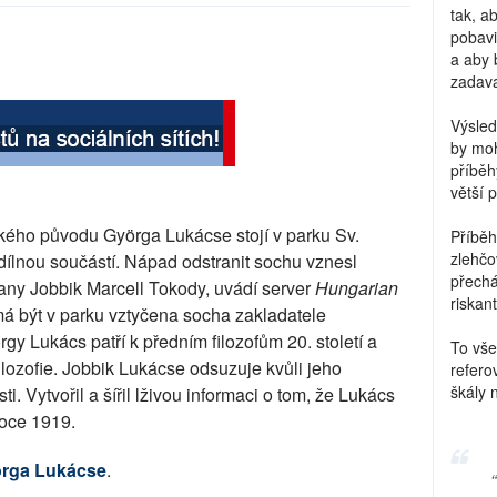
tak, a
pobavi
a aby 
zadava
Výsled
by moh
příběh
větší 
ského původu Györga Lukácse stojí v parku Sv.
Příběh
zlehčo
edílnou součástí. Nápad odstranit sochu vznesl
přechá
any Jobbik Marcell Tokody, uvádí server
Hungarian
riskant
á být v parku vztyčena socha zakladatele
y Lukács patří k předním filozofům 20. století a
To vše
filozofie. Jobbik Lukácse odsuzuje kvůli jeho
refero
škály 
i. Vytvořil a šířil lživou informaci o tom, že Lukács
roce 1919.
örga Lukácse
.