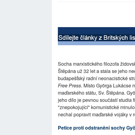
Socha marxistického filozofa židov
Štěpána už 32 let a stala se jeho n
budapešťský radní neonacistické str
Free Press
. Místo Györga Lukácse m
maďarského státu, Sv. Štěpána. Györg
jeho dílo je pevnou součástí studia 
"znepokojující" komunistické minulost
nechal popravit maďarské vojáky v 
Petice proti odstranění sochy Gy