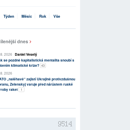
Týden
Měsíc
Rok
Vše
ílenější dnes
 8. 2026
Daniel Veselý
k se pozdně kapitalistická mentalita snoubí s
šením klimatické krize?
43
 8. 2026
TO „naléhavě“ zajistí Ukrajině protivzdušnou
ranu, Zelenskyj varuje před nárůstem ruské
ýroby raket
1
9514