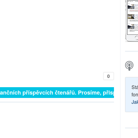
0
St
inančních příspěvcích čtenářů. Prosíme, přispějte. ➥
for
Ja