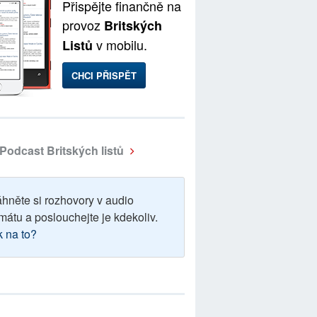
Přispějte finančně na
provoz
Britských
v mobilu.
Listů
CHCI PŘISPĚT
Podcast Britských listů
áhněte si rozhovory v audio
mátu a poslouchejte je kdekoliv.
k na to?