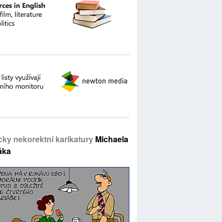
icky nekorektní karikatury
Michaela
áka