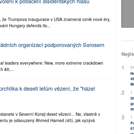
lení k potlačení disidentských hlasů
, že Trumpova inaugurace v USA znamená vznik nové éry,
váni Hungary defends its...
vládních organizací podporovaných Sorosem
Nejčt
eral leaders everywhere: New, more extreme crackdown
31
 &lt;...
Ne
48
M
chlíka k deseti letům vězení, že "házel
1.
Sh
go
do
stanete v Severní Koreji deset vězení... Ne, vlastně v
1.
dentu je odsouzený Ahmed Hamed (40), jak vyzývá
Po
67
v