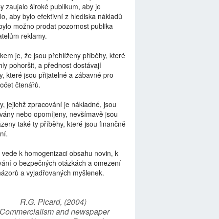
by zaujalo široké publikum, aby je
lo, aby bylo efektivní z hlediska nákladů
bylo možno prodat pozornost publika
telům reklamy.
kem je, že jsou přehlíženy příběhy, které
ly pohoršit, a přednost dostávají
y, které jsou přijatelné a zábavné pro
počet čtenářů.
y, jejichž zpracování je nákladné, jsou
vány nebo opomíjeny, nevšímavě jsou
zeny také ty příběhy, které jsou finančně
ní.
 vede k homogenizaci obsahu novin, k
vání o bezpečných otázkách a omezení
názorů a vyjadřovaných myšlenek.
R.G. Picard, (2004)
“Commercialism and newspaper