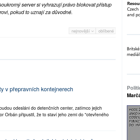
soukromý server si vyhrazují právo blokovat přístup
rovi, pokud to uznají za důvodné.
nejnovější
oblíbené
Polit
ty v přepravních kontejnerech
Marč
 budou odesláni do detenčních center, zatímco jejich
or Orbán připustil, že to staví jeho zemi do "otevřeného