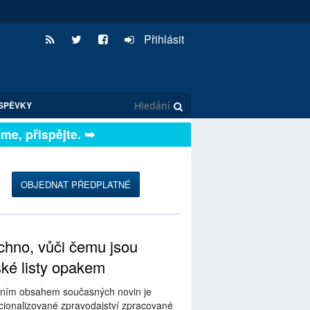
Přihlásit
SPĚVKY
, přispějte. ➥
OBJEDNAT PŘEDPLATNÉ
hno, vůči čemu jsou
ské listy opakem
ním obsahem současných novin je
ionalizované zpravodajství zpracované