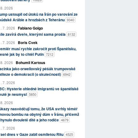
 8. 2026
ump ustoupil od útoků na Írán po varování ze
aúdské Arábie a hrozbách z Teheránu
9340
. 7. 2026
Fabiano Golgo
álie zavírá dveře, kterými sama prošla
8132
. 7. 2026
Boris Cvek
emiér musí rychle zakročit proti Španělsku,
esně jak by to chtěl Putin
7212
 8. 2026
Bohumil Kartous
acinka jako orwellovský pěšák trumpovské
titeze o demokracii (o skutečnosti)
6942
. 7. 2026
C: Hysterie ohledně imigrantů ve španělské
eutě je nesmysl
5850
 8. 2026
kazy nasvědčují tomu, že USA svrhly téměř
novou bombu na obytný dům v Íránu, přičemž
hynulo dvouleté dítě a jeho rodiče
4679
. 7. 2026
rael dnes v Gaze zabil osmiletou Ritu
4525