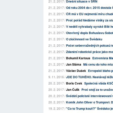
21. 2. 2017 /
Dnešní situace v SRN
21. 2. 2017 /
Od roku 2004 do r. 2015 dostala
21. 2. 2017 /
ČR má v EU nejmenší míru chud
21. 2. 2017 /
Proč pořád hledáme viníky za st
21. 2. 2017 /
V neděli vyhrabaly syrské Bílé h
21. 2. 2017 /
Otevřený dopis Bohuslavu Sobotko
21. 2. 2017 /
O zločinnosti ve Švédsku
21. 2. 2017 /
Počet sebevražedných pokusů te
21. 2. 2017 /
Zdanění robotické práce jako mo
21. 2. 2017 /
Bohumil Kartous
Extremista Mar
21. 2. 2017 /
Jan Sláma
Má cenu do toho mlu
21. 2. 2017 /
Václav Dušek
Evropské blaho p
9. 11. 2016 /
JDE DO TUHÉHO. Nastávají těžké 
20. 2. 2017 /
Boris Cvek
Společná vláda KS
20. 2. 2017 /
Jan Čulík
Proč stojí za to uvaž
20. 2. 2017 /
Švédští policisté interviewovaní 
20. 2. 2017 /
Komik John Oliver o Trumpovi: D
19. 2. 2017 /
"Co to Trump kouří?" Švédsko je