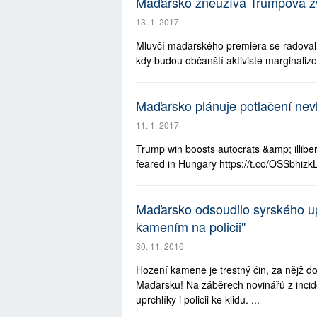
Maďarsko zneužívá Trumpova zvo
13. 1. 2017
Mluvčí maďarského premiéra se radoval
kdy budou občanští aktivisté marginalizo
Maďarsko plánuje potlačení ne
11. 1. 2017
Trump win boosts autocrats &amp; illib
feared in Hungary https://t.co/OSSbhizkLh
Maďarsko odsoudilo syrského upr
kamením na policii"
30. 11. 2016
Hození kamene je trestný čin, za nějž do
Maďarsku! Na záběrech novinářů z inci
uprchlíky i policii ke klidu. ...