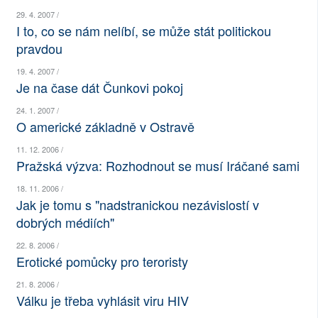
29. 4. 2007 /
SOCIÁLNÍ SÍTĚ
I to, co se nám nelíbí, se může stát politickou
pravdou
RUBRIKY
19. 4. 2007 /
PLNÁ VERZE STRÁNEK
Je na čase dát Čunkovi pokoj
24. 1. 2007 /
O americké základně v Ostravě
11. 12. 2006 /
Pražská výzva: Rozhodnout se musí Iráčané sami
18. 11. 2006 /
Jak je tomu s "nadstranickou nezávislostí v
dobrých médiích"
22. 8. 2006 /
Erotické pomůcky pro teroristy
21. 8. 2006 /
Válku je třeba vyhlásit viru HIV