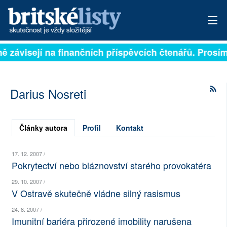
lně závisejí na finančních příspěvcích čtenářů. Prosím
PŘIHLÁSIT
AKTUÁLNÍ VYDÁNÍ
Darius Nosreti
ARCHIV
ROZHOVORY
Články autora
Profil
Kontakt
TÉMATA
17. 12. 2007 /
Pokrytectví nebo bláznovství starého provokatéra
NEJČTENĚJŠÍ ZA 7 DNÍ
29. 10. 2007 /
V Ostravě skutečně vládne silný rasismus
AUTOŘI
24. 8. 2007 /
PŘÍSPĚVKY NA PROVOZ
Imunitní bariéra přirozené imobility narušena