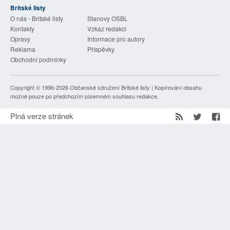
Britské listy
SOCIÁLNÍ SÍTĚ
O nás - Britské listy
Stanovy OSBL
Kontakty
Vzkaz redakci
RUBRIKY
Opravy
Informace pro autory
Reklama
Příspěvky
PLNÁ VERZE STRÁNEK
Obchodní podmínky
Copyright © 1996-2026
Občanské sdružení Britské listy
| Kopírování obsahu
možné pouze po předchozím písemném souhlasu redakce.
Plná verze stránek