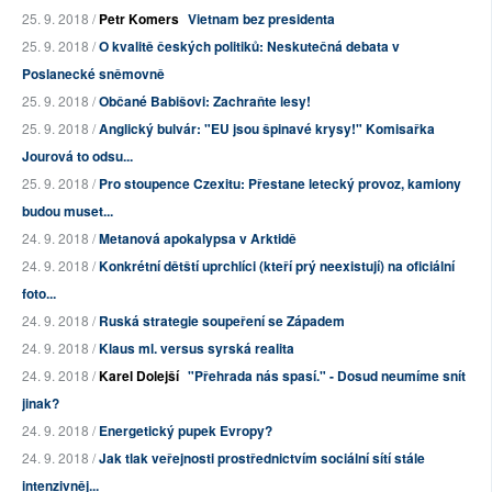
25. 9. 2018 /
Petr Komers
Vietnam bez presidenta
25. 9. 2018 /
O kvalitě českých politiků: Neskutečná debata v
Poslanecké sněmovně
25. 9. 2018 /
Občané Babišovi: Zachraňte lesy!
25. 9. 2018 /
Anglický bulvár: "EU jsou špinavé krysy!" Komisařka
Jourová to odsu...
25. 9. 2018 /
Pro stoupence Czexitu: Přestane letecký provoz, kamiony
budou muset...
24. 9. 2018 /
Metanová apokalypsa v Arktidě
24. 9. 2018 /
Konkrétní dětští uprchlíci (kteří prý neexistují) na oficiální
foto...
24. 9. 2018 /
Ruská strategie soupeření se Západem
24. 9. 2018 /
Klaus ml. versus syrská realita
24. 9. 2018 /
Karel Dolejší
"Přehrada nás spasí." - Dosud neumíme snít
jinak?
24. 9. 2018 /
Energetický pupek Evropy?
24. 9. 2018 /
Jak tlak veřejnosti prostřednictvím sociální sítí stále
intenzivněj...