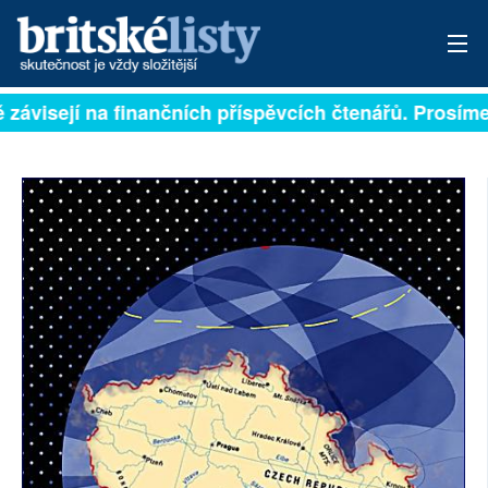
ě závisejí na finančních příspěvcích čtenářů. Prosíme,
PŘIHLÁSIT
AKTUÁLNÍ VYDÁNÍ
ARCHIV
ROZHOVORY
TÉMATA
NEJČTENĚJŠÍ ZA 7 DNÍ
AUTOŘI
PŘÍSPĚVKY NA PROVOZ