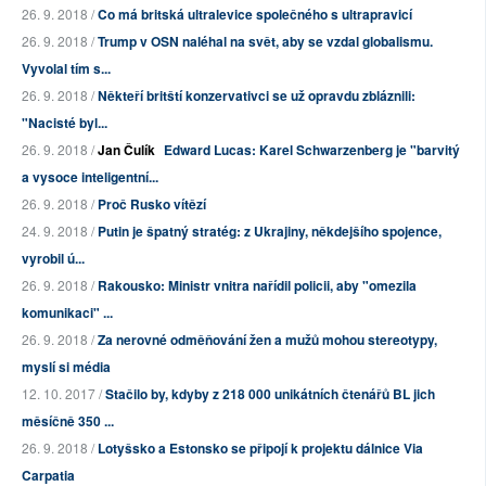
26. 9. 2018 /
Co má britská ultralevice společného s ultrapravicí
26. 9. 2018 /
Trump v OSN naléhal na svět, aby se vzdal globalismu.
Vyvolal tím s...
26. 9. 2018 /
Někteří britští konzervativci se už opravdu zbláznili:
"Nacisté byl...
26. 9. 2018 /
Jan Čulík
Edward Lucas: Karel Schwarzenberg je "barvitý
a vysoce inteligentní...
26. 9. 2018 /
Proč Rusko vítězí
24. 9. 2018 /
Putin je špatný stratég: z Ukrajiny, někdejšího spojence,
vyrobil ú...
26. 9. 2018 /
Rakousko: Ministr vnitra nařídil policii, aby "omezila
komunikaci" ...
26. 9. 2018 /
Za nerovné odměňování žen a mužů mohou stereotypy,
myslí si média
12. 10. 2017 /
Stačilo by, kdyby z 218 000 unikátních čtenářů BL jich
měsíčně 350 ...
26. 9. 2018 /
Lotyšsko a Estonsko se připojí k projektu dálnice Via
Carpatia