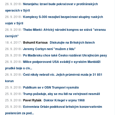
26. 9. 2018 /
Netanjahu: Izrael bude pokračovat v protiíránských
operacích v Sýrii
26. 9. 2018 /
Komplexy S-300 nezajistí bezpečnost skupiny ruských
vojsk v Sýrii
26. 9. 2018 /
Thabo Mbeki: Africký národní kongres se stává "stranou
černých"
18. 4. 2017 /
Bohumil Kartous
Diskutujte na Britských listech
26. 9. 2018 /
Jeremy Corbyn není "mužem z lidu"
26. 9. 2018 /
Po Maďarsku chce také Česko rozdávat Ukrajincům pasy
26. 9. 2018 /
Milice podporované USA svádějí v syrském Manbídži
prudké boje s civ...
26. 9. 2018 /
Češi nikdy nebrali víc. Jejich průměrná mzda je 31 851
korun
25. 9. 2018 /
Publikum se v OSN Trumpovi vysmálo
25. 9. 2018 /
Trump požaduje, aby se mu lidi na veřejnosti nesmáli
25. 9. 2018 /
Pavel Rybák
Doktor Kriegel v srpnu 1968
25. 9. 2018 /
Extremista Orbán poděkoval britským konzervativním
poslancům za pod...