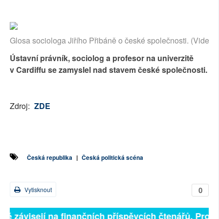
Glosa sociologa Jiřího Přibáně o české společnosti. (Video
Ústavní právník, sociolog a profesor na univerzitě
v Cardiffu se zamyslel nad stavem české společnosti.
Zdroj:
ZDE
Česká republika
|
Česká politická scéna
0
Vytisknout
lně závisejí na finančních příspěvcích čtenářů. Prosím