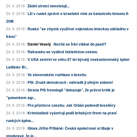
24. 9. 2018 /
Žádní sirotci neexistují...
24. 9. 2018 /
Lži v ruské zprávě o izraelské vině za katastrofu letounu Il-
20M
24. 9. 2018 /
Rusko "se chystá využívat vojenskou leteckou základnu v
Íránu"
24. 9. 2018 /
Daniel Veselý
Nechá se Írán vlákat do pasti?
24. 9. 2018 /
Rakousko se vydává fašistickou cestou
24. 9. 2018 /
V USA zemřel ve věku 87 let bývalý československý špion
Ladislav Bi...
24. 9. 2018 /
Ve slovenském rozhlase o brexitu
24. 9. 2018 /
PiS: Zrušit demokracii - nahradit ji silným státem!
24. 9. 2018 /
Strana PiS frenologií "dokazuje", že právní kritik je
"potomkem agr...
24. 9. 2018 /
Pro příznivce czexitu: Jak Orbán podvedl brexitéry
24. 9. 2018 /
Kriminalisté vyšetřují podíl britských firem na praní
ruských špina...
24. 9. 2018 /
Glosa Jiřího Přibáně: Česká společnost si libuje v
představě, že je...