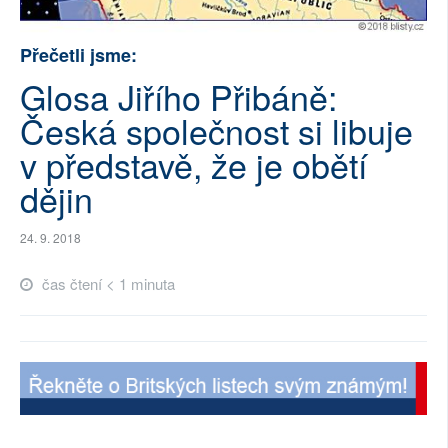
SOCIÁLNÍ SÍTĚ
Přečetli jsme:
RUBRIKY
Glosa Jiřího Přibáně:
Česká společnost si libuje
PLNÁ VERZE STRÁNEK
v představě, že je obětí
dějin
24. 9. 2018
čas čtení < 1 minuta