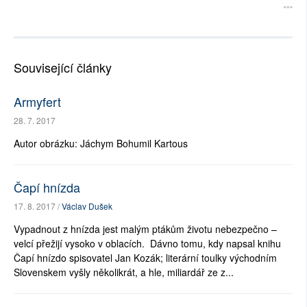
Související články
Armyfert
28. 7. 2017
Autor obrázku: Jáchym Bohumil Kartous
Čapí hnízda
17. 8. 2017 /
Václav Dušek
Vypadnout z hnízda jest malým ptákům životu nebezpečno –
velcí přežijí vysoko v oblacích. Dávno tomu, kdy napsal knihu
Čapí hnízdo spisovatel Jan Kozák; literární toulky východním
Slovenskem vyšly několikrát, a hle, miliardář ze z...