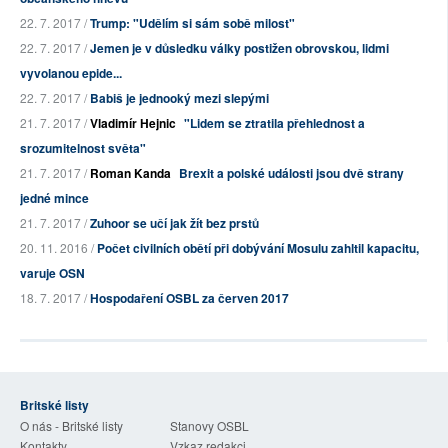
22. 7. 2017 /
Trump: "Udělím si sám sobě milost"
22. 7. 2017 /
Jemen je v důsledku války postižen obrovskou, lidmi
vyvolanou epide...
22. 7. 2017 /
Babiš je jednooký mezi slepými
21. 7. 2017 /
Vladimír Hejnic
"Lidem se ztratila přehlednost a
srozumitelnost světa"
21. 7. 2017 /
Roman Kanda
Brexit a polské události jsou dvě strany
jedné mince
21. 7. 2017 /
Zuhoor se učí jak žít bez prstů
20. 11. 2016 /
Počet civilních obětí při dobývání Mosulu zahltil kapacitu,
varuje OSN
18. 7. 2017 /
Hospodaření OSBL za červen 2017
Britské listy
O nás - Britské listy
Stanovy OSBL
Kontakty
Vzkaz redakci