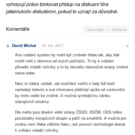
vyhrazují právo blokovat přístup na diskusní fóra
jakémukoliv diskutérovi, pokud to uznají za důvodné.
Komentáře
nejnovější
oblíbené
David Michal
24. čvc. 2017
0
Ano volební systém by mohl být změněn třeba tak, aby lidé
mohli volit z domova od svých počítačů. To by k volbám
přivedlo mladší ročníky a to by donutilo všemožné strany změnit
sama sebe.
Není to žádný všelék, ale rozšíření voličů o řady lidí kteří
nesledují televizi a své informace přebírají spíše od vrstevníků
by imho vedlo ke změně, či možná rychlejšímu zániku
stávajících struktur.
Dle mého jsou dnešní větší strany ČSSD, KSČM, ODS toliko
pozůstatky korupčních skupin a patří na smetiště. A možná pro
změnu není třeba většího tlaku, než pomocí technologie dostat
k volbám mladší ročníky.