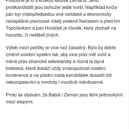
Podobné je to s kritikou Miloše Zemana. Jeho
protikandidáti jsou bohužel ještě horší. Například kníže
pán byl místopředsedou oné nelidské a ekonomicky
neúspěšné pravicové vlády vedené Nečasem a před tím
Topolánkem a pan Horáček je člověk, který zbohatl na
hazardu, či neštěstí jiných.
Výběr mezi politiky je více než žalostný. Bylo by dobře
změnit volební systém tak, aby více práv měl volič a
méně práv stranické sekretariáty a různá ta tajná
bratrstva, která dokáží vždy zmanipulovat volební
konference a na přední místa kandidátek dosadit lidi
nekompetentní a mnohdy i morálně méněcenné.
Proto se obávám, že Babiš i Zeman jsou těmi jednookými
mezi slepými.