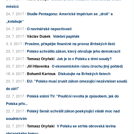
měsíců
24. 7. 2017 /
Studie Pentagonu: Americké impérium se „drolí“ a
„kolabuje“
24. 7. 2017 /
O novinářské nepoctivosti
24. 7. 2017 /
Václav Dušek
Volební papiňák
3. 3. 2017 /
Prosíme, přispějte finančně na provoz
Britských listů
23. 7. 2017 /
Polsko schválilo zákon, který ohrožuje jeho demokracii
23. 7. 2017 /
Tomasz Oryński
Jak je to v Polsku s těmi soudy?
23. 7. 2017 /
Jiří Hlavenka
O ekonomickém růstu (trochu jiný pohled)
18. 4. 2017 /
Bohumil Kartous
Diskutujte na Britských listech
23. 7. 2017 /
EU: "Polsko musí zrušit zákon omezující nezávislost soudů
do září"
22. 7. 2017 /
Polská státní TV: "Pouliční revolta je způsobem, jak do
Polska přiv...
22. 7. 2017 /
Polský Senát schválil zákon poskytující vládě moc nad
soudnictvím
22. 7. 2017 /
Tomasz Oryński
V Polsku se strhla obrovská lavina
občanského hněvu