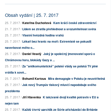
Obsah vydání | 25. 7. 2017
25. 7. 2017 /
Kateřina Duchoňová
Kam kráčí české zdravotnictví
21. 7. 2017 /
Lidem se ztratila přehlednost a srozumitelnost světa
25. 7. 2017 /
Vlastní hvězdná hodina vrahů
25. 7. 2017 /
Lékaři bez hranic na moři: Extremisté se pokusili
naverbovat mého o...
25. 7. 2017 /
Daniel Veselý
Jaký je společný jmenovatel sporů o
Chrámovou horu, blokády Gazy a ...
25. 7. 2017 /
Za "antikomunistické" polské vlády se polská TV plně
vrátila k sově...
25. 7. 2017 /
Bohumil Kartous
Míra demagogie v Polsku je neuvěřitelná
25. 7. 2017 /
Jak nový Trumpův tiskový mluvčí napodobuje svého
prezidenta
25. 7. 2017 /
Jiří Hlavenka
K takzvané dvojí kvalitě potravin v EU a
nejen tam
25. 7. 2017 /
Každý čtvrtý uprchlík ze Sýrie přicházející do Británie