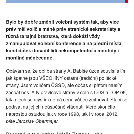
SOCIÁLNÍ SÍTĚ
RUBRIKY
Bylo by dobře změnit volební systém tak, aby více
práv měl volič a méně práv stranické sekretariáty a
PLNÁ VERZE STRÁNEK
různá ta tajná bratrstva, která dokáží vždy
zmanipulovat volební konference a na přední místa
kandidátek dosadit lidi nekompetentní a mnohdy i
morálně méněcenné.
Obávám se, že obliba strany A. Babiše úzce souvisí s tím
jak špatné jsou VŠECHNY ostatní (tradiční) politické
strany. Jsem voličem ČSSD, ale občas si přitom musím
zacpat nos. A ty pravicové strany v čele s ODS a TOP 09,
tak o těch se myslím nemá cenu vůbec zmiňovat. Stačí se
podívat na jejich neúspěšné vládnutí, které skončilo
naprostou ostudou jak v roce 1998, tak i v roce 2012,
píše Jaroslav Obermajer.