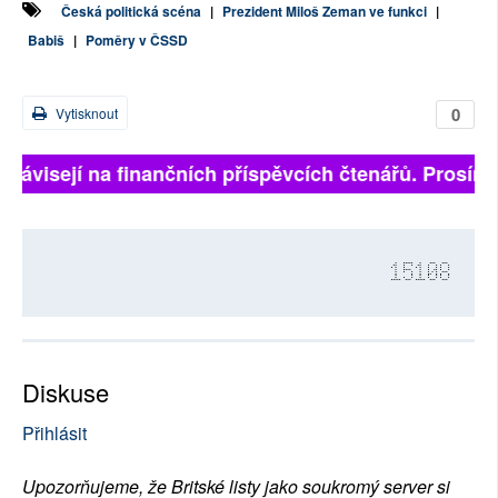
Česká politická scéna
|
Prezident Miloš Zeman ve funkci
|
Babiš
|
Poměry v ČSSD
0
Vytisknout
ě závisejí na finančních příspěvcích čtenářů. Prosíme,
15108
Diskuse
Přihlásit
Upozorňujeme, že Britské listy jako soukromý server si