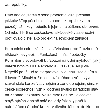
čs. republiky.
I tato tradice, sama o sobě problematická, přestala
jakkoliv šířeji působit s nástupem "2. republiky" - a
později už nikdy nedošlo k jejímu náležitému obnovení.
Od roku 1945 se československé/české vlastenectví
profilovalo čistě jako projekt na etnickém základě.
Komunisté celou záležitost s "vlastenectvím" rozhodně
nikterak nevylepšili. Funkcionáři místní pobočky
Kominterny adoptovali buržoazní národní mytologii, jak ji
nalezli hotovou u Palackého a Jiráska, a jen ji via
Nejedlý poněkud reinterpretovali v duchu "sociálním a
lidovém". Minulý režim se navíc během svého vývoje
stával stále konzervativnějším a xenofobnějším, čímž v
české společnosti vznikl dodnes trvající paradoxní stav
na Západě neznámý. Velká řada údajně "levicově"
smýšlejících vlastně celé dekády fakticky patří k
autoritářům národně konzervativního tábora, do kterého