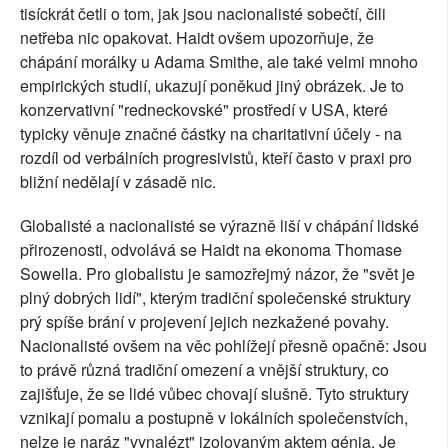
tisíckrát četli o tom, jak jsou nacionalisté sobečtí, čili
netřeba nic opakovat. Haidt ovšem upozorňuje, že
chápání morálky u Adama Smithe, ale také velmi mnoho
empirických studií, ukazují poněkud jiný obrázek. Je to
konzervativní "redneckovské" prostředí v USA, které
typicky věnuje značné částky na charitativní účely - na
rozdíl od verbálních progresivistů, kteří často v praxi pro
bližní nedělají v zásadě nic.
Globalisté a nacionalisté se výrazně liší v chápání lidské
přirozenosti, odvolává se Haidt na ekonoma Thomase
Sowella. Pro globalistu je samozřejmý názor, že "svět je
plný dobrých lidí", kterým tradiční společenské struktury
prý spíše brání v projevení jejich nezkažené povahy.
Nacionalisté ovšem na věc pohlížejí přesně opačně: Jsou
to právě různá tradiční omezení a vnější struktury, co
zajišťuje, že se lidé vůbec chovají slušně. Tyto struktury
vznikají pomalu a postupně v lokálních společenstvích,
nelze je naráz "vynalézt" izolovaným aktem génia. Je