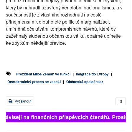
předložit občanům nějaký původní identifikační systém,
který by nahradil uzavřený xenofobní nacionalismus, a v
současnosti je z vlastního rozhodnutí na cestě
přinejmenším k dlouholeté politické marginalizaci,
umírněná očekávání kompromisních návrhů, které by
zažehnaly studenou občanskou válku, opatrně upínejte
ke zbytkům někdejší pravice.
Prezident Miloš Zeman ve funkci
|
Imigrace do Evropy
|
Demokratický proces se zasekl
|
Občanská společnost
0
Vytisknout
 závisejí na finančních příspěvcích čtenářů. Prosíme, 