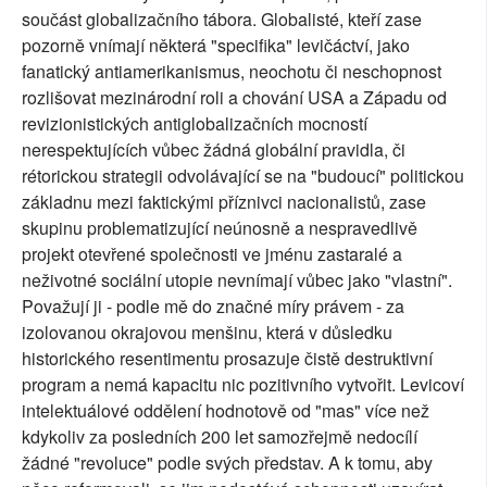
součást globalizačního tábora. Globalisté, kteří zase
pozorně vnímají některá "specifika" levičáctví, jako
fanatický antiamerikanismus, neochotu či neschopnost
rozlišovat mezinárodní roli a chování USA a Západu od
revizionistických antiglobalizačních mocností
nerespektujících vůbec žádná globální pravidla, či
rétorickou strategii odvolávající se na "budoucí" politickou
základnu mezi faktickými příznivci nacionalistů, zase
skupinu problematizující neúnosně a nespravedlivě
projekt otevřené společnosti ve jménu zastaralé a
neživotné sociální utopie nevnímají vůbec jako "vlastní".
Považují ji - podle mě do značné míry právem - za
izolovanou okrajovou menšinu, která v důsledku
historického resentimentu prosazuje čistě destruktivní
program a nemá kapacitu nic pozitivního vytvořit. Levicoví
intelektuálové oddělení hodnotově od "mas" více než
kdykoliv za posledních 200 let samozřejmě nedocílí
žádné "revoluce" podle svých představ. A k tomu, aby