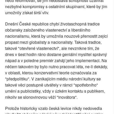
něco reformovali, se jim nedostává schopnosti uzavírat
nezbytné kompromisy s ostatními skupinami, které by jim
umožnily získat širší vliv.
Dnešní České republice chybí životaschopná tradice
občansky založeného vlastenectví a liberálního
nacionalismu, která by umožnila nouzově přemostit zející
propast mezi globalisty a nacionalisty. Taková tradice,
takové "otevřené vlastenectví", ale nevznikne tím, že
dnes v šest hodin ráno dostane geniální myslitel správný
nápad a v poledne premiér zahájí jeho implementaci. Na
něčem takovém by bylo nutno pracovat léta, ne-li dekády,
v oblasti, kterou konzervativní teorie označovala za
"předpolitiku". V zanikajícím médiu národní kultury se
takové věci postupně utvářely v rámci "spotřebního"
umění a publicistiky, vždy v úzkém kontaktu s publikem,
nikoliv se slonovinovou věží "inovátora".
Protože historicky vzato česká levice nikdy nedovedla