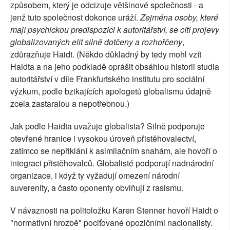
způsobem, který je odcizuje většinové společnosti - a
jenž tuto společnost dokonce uráží.
Zejména osoby, které
mají psychickou predispozici k autoritářství, se cítí projevy
globalizovaných elit silně dotčeny a rozhořčeny
,
zdůrazňuje Haidt. (Někdo důkladný by tedy mohl vzít
Haidta a na jeho podkladě oprášit obsáhlou historii studia
autoritářství v díle Frankfurtského institutu pro sociální
výzkum, podle bzikajících apologetů globalismu údajně
zcela zastaralou a nepotřebnou.)
Jak podle Haidta uvažuje globalista? Silně podporuje
otevřené hranice i vysokou úroveň přistěhovalectví,
zatímco se nepřiklání k asimilačním snahám, ale hovoří o
integraci přistěhovalců. Globalisté podporují nadnárodní
organizace, i když ty vyžadují omezení národní
suverenity, a často oponenty obviňují z rasismu.
V návaznosti na politoložku Karen Stenner hovoří Haidt o
"normativní hrozbě" pociťované opozičními nacionalisty.