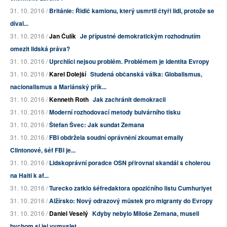
31. 10. 2016 /
Británie: Řidič kamionu, který usmrtil čtyři lidi, protože se
díval...
31. 10. 2016 /
Jan Čulík
Je přípustné demokratickým rozhodnutím
omezit lidská práva?
31. 10. 2016 /
Uprchlíci nejsou problém. Problémem je identita Evropy
31. 10. 2016 /
Karel Dolejší
Studená občanská válka: Globalismus,
nacionalismus a Mariánský přík...
31. 10. 2016 /
Kenneth Roth
Jak zachránit demokracii
31. 10. 2016 /
Moderní rozhodovací metody bulvárního tisku
31. 10. 2016 /
Štefan Švec: Jak sundat Zemana
31. 10. 2016 /
FBI obdržela soudní oprávnění zkoumat emaily
Clintonové, šéf FBI je...
31. 10. 2016 /
Lidskoprávní poradce OSN přirovnal skandál s cholerou
na Haiti k af...
31. 10. 2016 /
Turecko zatklo šéfredaktora opozičního listu Cumhuriyet
31. 10. 2016 /
Alžírsko: Nový odrazový můstek pro migranty do Evropy
31. 10. 2016 /
Daniel Veselý
Kdyby nebylo Miloše Zemana, museli
bychom si jej vymyslet