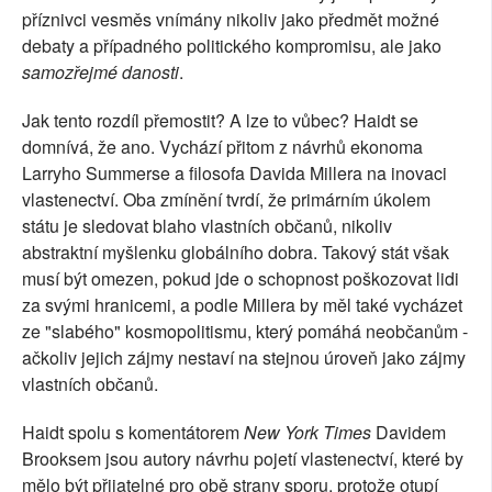
příznivci vesměs vnímány nikoliv jako předmět možné
debaty a případného politického kompromisu, ale jako
samozřejmé danosti
.
Jak tento rozdíl přemostit? A lze to vůbec? Haidt se
domnívá, že ano. Vychází přitom z návrhů ekonoma
Larryho Summerse a filosofa Davida Millera na inovaci
vlastenectví. Oba zmínění tvrdí, že primárním úkolem
státu je sledovat blaho vlastních občanů, nikoliv
abstraktní myšlenku globálního dobra. Takový stát však
musí být omezen, pokud jde o schopnost poškozovat lidi
za svými hranicemi, a podle Millera by měl také vycházet
ze "slabého" kosmopolitismu, který pomáhá neobčanům -
ačkoliv jejich zájmy nestaví na stejnou úroveň jako zájmy
vlastních občanů.
Haidt spolu s komentátorem
New York Times
Davidem
Brooksem jsou autory návrhu pojetí vlastenectví, které by
mělo být přijatelné pro obě strany sporu, protože otupí