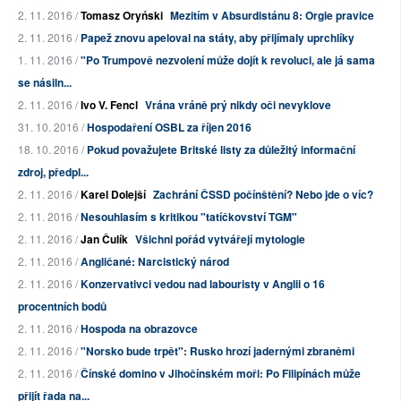
2. 11. 2016 /
Tomasz Oryński
Mezitím v Absurdistánu 8: Orgie pravice
2. 11. 2016 /
Papež znovu apeloval na státy, aby přijímaly uprchlíky
1. 11. 2016 /
"Po Trumpově nezvolení může dojít k revoluci, ale já sama
se násiln...
2. 11. 2016 /
Ivo V. Fencl
Vrána vráně prý nikdy oči nevyklove
31. 10. 2016 /
Hospodaření OSBL za říjen 2016
18. 10. 2016 /
Pokud považujete Britské listy za důležitý informační
zdroj, předpl...
2. 11. 2016 /
Karel Dolejší
Zachrání ČSSD počínštění? Nebo jde o víc?
2. 11. 2016 /
Nesouhlasím s kritikou "tatíčkovství TGM"
2. 11. 2016 /
Jan Čulík
Všichni pořád vytvářejí mytologie
2. 11. 2016 /
Angličané: Narcistický národ
2. 11. 2016 /
Konzervativci vedou nad labouristy v Anglii o 16
procentních bodů
2. 11. 2016 /
Hospoda na obrazovce
2. 11. 2016 /
"Norsko bude trpět": Rusko hrozí jadernými zbraněmi
2. 11. 2016 /
Čínské domino v Jihočínském moři: Po Filipínách může
přijít řada na...