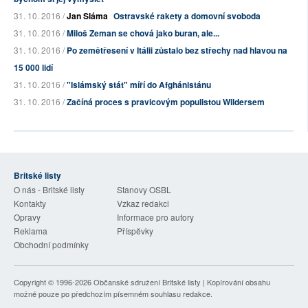
31. 10. 2016 /
Jan Sláma
Ostravské rakety a domovní svoboda
31. 10. 2016 /
Miloš Zeman se chová jako buran, ale...
31. 10. 2016 /
Po zemětřesení v Itálii zůstalo bez střechy nad hlavou na
15 000 lidí
31. 10. 2016 /
"Islámský stát" míří do Afghánistánu
31. 10. 2016 /
Začíná proces s pravicovým populistou Wildersem
Britské listy
O nás - Britské listy
Stanovy OSBL
Kontakty
Vzkaz redakci
Opravy
Informace pro autory
Reklama
Příspěvky
Obchodní podmínky
Copyright © 1996-2026
Občanské sdružení Britské listy
| Kopírování obsahu
možné pouze po předchozím písemném souhlasu redakce.