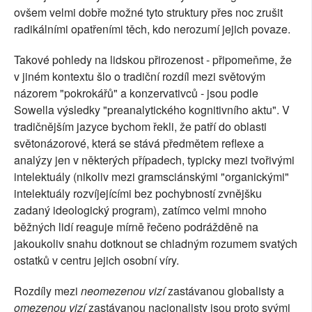
ovšem velmi dobře možné tyto struktury přes noc zrušit
radikálními opatřeními těch, kdo nerozumí jejich povaze.
Takové pohledy na lidskou přirozenost - připomeňme, že
v jiném kontextu šlo o tradiční rozdíl mezi světovým
názorem "pokrokářů" a konzervativců - jsou podle
Sowella výsledky "preanalytického kognitivního aktu". V
tradičnějším jazyce bychom řekli, že patří do oblasti
světonázorové, která se stává předmětem reflexe a
analýzy jen v některých případech, typicky mezi tvořivými
intelektuály (nikoliv mezi gramsciánskými "organickými"
intelektuály rozvíjejícími bez pochybností zvnějšku
zadaný ideologický program), zatímco velmi mnoho
běžných lidí reaguje mírně řečeno podrážděně na
jakoukoliv snahu dotknout se chladným rozumem svatých
ostatků v centru jejich osobní víry.
Rozdíly mezi
neomezenou vizí
zastávanou globalisty a
omezenou vizí
zastávanou nacionalisty jsou proto svými