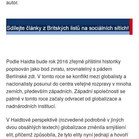
autor.
Podle Haidta bude rok 2016 zřejmě příštími historiky
popisován jako bod zvratu, srovnatelný s pádem
Berlínské zdi. V tomto roce se konflikt mezi globalisty a
nacionalisty posunul do centra veřejné rozpravy v mnoha
zemích, především západních. Západní společnosti se
patrně v tomto roce začaly odvracet od globalizace a
nadnárodních institucí.
V Haidtově perspektivě (rozvedené podrobně v jiných
dvou obsáhlých textech) globalizace změnila smýšlení
elit, přičemž způsobila, že tyto elity nyní jednají a hovoří