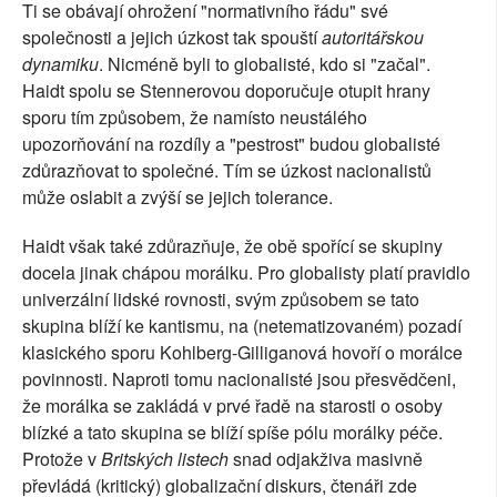
Ti se obávají ohrožení "normativního řádu" své
společnosti a jejich úzkost tak spouští
autoritářskou
dynamiku
. Nicméně byli to globalisté, kdo si "začal".
Haidt spolu se Stennerovou doporučuje otupit hrany
sporu tím způsobem, že namísto neustálého
upozorňování na rozdíly a "pestrost" budou globalisté
zdůrazňovat to společné. Tím se úzkost nacionalistů
může oslabit a zvýší se jejich tolerance.
Haidt však také zdůrazňuje, že obě spořící se skupiny
docela jinak chápou morálku. Pro globalisty platí pravidlo
univerzální lidské rovnosti, svým způsobem se tato
skupina blíží ke kantismu, na (netematizovaném) pozadí
klasického sporu Kohlberg-Gilliganová hovoří o morálce
povinnosti. Naproti tomu nacionalisté jsou přesvědčeni,
že morálka se zakládá v prvé řadě na starosti o osoby
blízké a tato skupina se blíží spíše pólu morálky péče.
Protože v
Britských listech
snad odjakživa masivně
převládá (kritický) globalizační diskurs, čtenáři zde