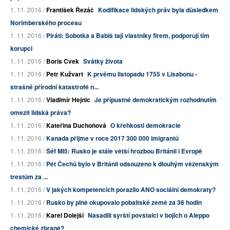
1. 11. 2016 /
František Řezáč
Kodifikace lidských práv byla důsledkem
Norimberského procesu
1. 11. 2016 /
Piráti: Sobotka a Babiš tají vlastníky firem, podporují tím
korupci
1. 11. 2016 /
Boris Cvek
Svátky života
1. 11. 2016 /
Petr Kužvart
K prvému listopadu 1755 v Lisabonu -
strašné přírodní katastrofě n...
1. 11. 2016 /
Vladimír Hejnic
Je přípustné demokratickým rozhodnutím
omezit lidská práva?
1. 11. 2016 /
Kateřina Duchoňová
O křehkosti demokracie
1. 11. 2016 /
Kanada přijme v roce 2017 300 000 imigrantů
1. 11. 2016 /
Šéf MI5: Rusko je stále větší hrozbou Británii i Evropě
1. 11. 2016 /
Pět Čechů bylo v Británii odsouzeno k dlouhým vězenským
trestům za ...
1. 11. 2016 /
V jakých kompetencích porazilo ANO sociální demokraty?
1. 11. 2016 /
Rusko by plně okupovalo pobaltské země za 36 hodin
1. 11. 2016 /
Karel Dolejší
Nasadili syrští povstalci v bojích o Aleppo
chemické zbraně?