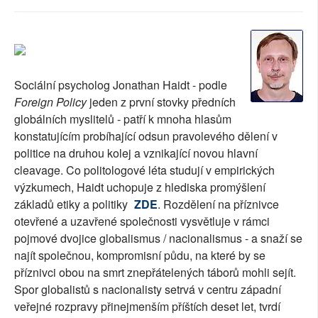
SOCIÁLNÍ SÍTĚ
RUBRIKY
PLNÁ VERZE STRÁNEK
Sociální psycholog Jonathan Haidt - podle
Foreign Policy
jeden z první stovky předních
globálních myslitelů - patří k mnoha hlasům
konstatujícím probíhající odsun pravolevého dělení v
politice na druhou kolej a vznikající novou hlavní
cleavage. Co politologové léta studují v empirických
výzkumech, Haidt uchopuje z hlediska promýšlení
základů etiky a politiky
ZDE
. Rozdělení na příznivce
otevřené a uzavřené společnosti vysvětluje v rámci
pojmové dvojice globalismus / nacionalismus - a snaží se
najít společnou, kompromisní půdu, na které by se
příznivci obou na smrt znepřátelených táborů mohli sejít.
Spor globalistů s nacionalisty setrvá v centru západní
veřejné rozpravy přinejmenším příštích deset let, tvrdí