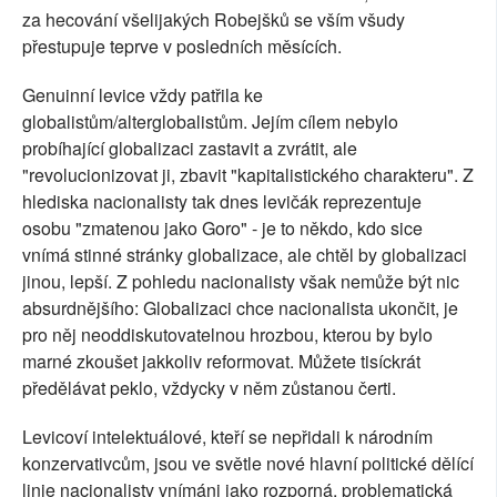
za hecování všelijakých Robejšků se vším všudy
přestupuje teprve v posledních měsících.
Genuinní levice vždy patřila ke
globalistům/alterglobalistům. Jejím cílem nebylo
probíhající globalizaci zastavit a zvrátit, ale
"revolucionizovat ji, zbavit "kapitalistického charakteru". Z
hlediska nacionalisty tak dnes levičák reprezentuje
osobu "zmatenou jako Goro" - je to někdo, kdo sice
vnímá stinné stránky globalizace, ale chtěl by globalizaci
jinou, lepší. Z pohledu nacionalisty však nemůže být nic
absurdnějšího: Globalizaci chce nacionalista ukončit, je
pro něj neoddiskutovatelnou hrozbou, kterou by bylo
marné zkoušet jakkoliv reformovat. Můžete tisíckrát
předělávat peklo, vždycky v něm zůstanou čerti.
Levicoví intelektuálové, kteří se nepřidali k národním
konzervativcům, jsou ve světle nové hlavní politické dělící
linie nacionalisty vnímáni jako rozporná, problematická