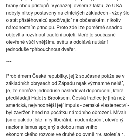
hrany obou přístupů. Vycházejí ovšem z faktu, že USA
nebyly nikdy postaveny na etnických základech - vždy šlo
o stát přistěhovalců spočívající na občanském, nikoliv
národnostním principu. Proto zde lze poměrně snadno
objevit a rozvinout tradiční pojetí, které je současně
otevřené vůči vnějšímu světu a odolává nutkání
jednoduše "přibouchnout dveře".
***
Problémem České republiky, jejíž současné potíže se v
základních obrysech od Západu nijak významně neliší,
je, že nemůže jednoduše následovat doporučení, která
předkládají Haidt s Brooksem. Česká tradice je jiná než
americká, nejvhodnější její impuls - zemské vlastenectví -
byl zavržen hned na počátku národního obrození. Mívali
jsme pak do jisté míry liberální, modernizační, otevřený
nacionalismus spojený s dobou masivního
ekonomického rozvoje ve druhé polovině 19. století a 1.