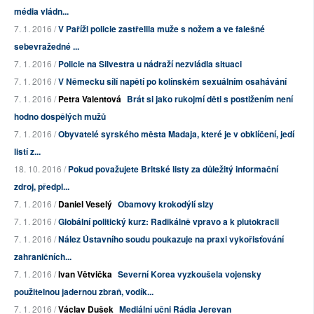
média vládn...
7. 1. 2016 /
V Paříži policie zastřelila muže s nožem a ve falešné
sebevražedné ...
7. 1. 2016 /
Policie na Silvestra u nádraží nezvládla situaci
7. 1. 2016 /
V Německu sílí napětí po kolínském sexuálním osahávání
7. 1. 2016 /
Petra Valentová
Brát si jako rukojmí děti s postižením není
hodno dospělých mužů
7. 1. 2016 /
Obyvatelé syrského města Madaja, které je v obklíčení, jedí
listí z...
18. 10. 2016 /
Pokud považujete Britské listy za důležitý informační
zdroj, předpl...
7. 1. 2016 /
Daniel Veselý
Obamovy krokodýlí slzy
7. 1. 2016 /
Globální politický kurz: Radikálně vpravo a k plutokracii
7. 1. 2016 /
Nález Ústavního soudu poukazuje na praxi vykořisťování
zahraničních...
7. 1. 2016 /
Ivan Větvička
Severní Korea vyzkoušela vojensky
použitelnou jadernou zbraň, vodík...
7. 1. 2016 /
Václav Dušek
Mediální učni Rádia Jerevan