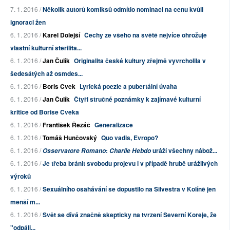
7. 1. 2016 /
Několik autorů komiksů odmítlo nominaci na cenu kvůli
ignoraci žen
6. 1. 2016 /
Karel Dolejší
Čechy ze všeho na světě nejvíce ohrožuje
vlastní kulturní sterilita...
6. 1. 2016 /
Jan Čulík
Originalita české kultury zřejmě vyvrcholila v
šedesátých až osmdes...
6. 1. 2016 /
Boris Cvek
Lyrická poezie a pubertální úvaha
6. 1. 2016 /
Jan Čulík
Čtyři stručné poznámky k zajímavé kulturní
kritice od Borise Cveka
6. 1. 2016 /
František Řezáč
Generalizace
6. 1. 2016 /
Tomáš Hunčovský
Quo vadis, Evropo?
6. 1. 2016 /
:
uráží všechny nábož...
Osservatore Romano
Charlie Hebdo
6. 1. 2016 /
Je třeba bránit svobodu projevu i v případě hrubě urážlivých
výroků
6. 1. 2016 /
Sexuálního osahávání se dopustilo na Silvestra v Kolíně jen
menší m...
6. 1. 2016 /
Svět se dívá značně skepticky na tvrzení Severní Koreje, že
"odpáli...