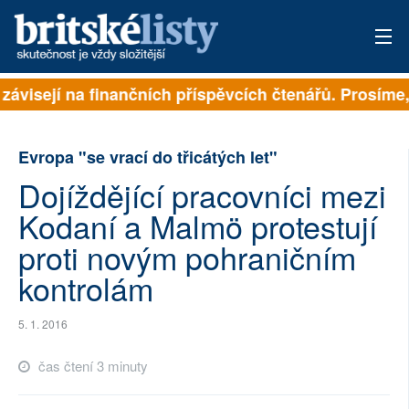
 závisejí na finančních příspěvcích čtenářů. Prosíme, 
PŘIHLÁSIT
AKTUÁLNÍ VYDÁNÍ
Evropa "se vrací do třicátých let"
ARCHIV
Dojíždějící pracovníci mezi
Kodaní a Malmö protestují
ROZHOVORY
proti novým pohraničním
TÉMATA
kontrolám
NEJČTENĚJŠÍ ZA 7 DNÍ
5. 1. 2016
AUTOŘI
čas čtení 3 minuty
PŘÍSPĚVKY NA PROVOZ