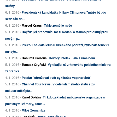
služby
6. 1. 2016 /
Prezidentská kandidátka Hillary Clintonová "může být do
šedesáti dn...
6. 1. 2016 /
Marcel Kraus
Tahle země je naše
5. 1. 2016 /
Dojíždějící pracovníci mezi Kodaní a Malmö protestují proti
novým p...
5. 1. 2016 /
Překotil se další člun u tureckého pobřeží, bylo nalezeno 21
mrtvýc...
5. 1. 2016 /
Bohumil Kartous
Hovory intelektuála s umělcem
5. 1. 2016 /
Tomasz Oryński
Vynikající návrh nového polského ministra
zahraničí
4. 1. 2016 /
Polsko "ohrožoval svět cyklistů a vegetariánů"
5. 1. 2016 /
Channel Four News: V čele Islámského státu stojí
sekularističtí plu...
5. 1. 2016 /
Karel Dolejší
Ti, kdo zakládají náboženské organizace s
politickými záměry, zdale...
4. 1. 2016 /
Miloš Zeman lže
4. 1. 2016 /
Jan Čulík
Miloši, proč lžeš? II