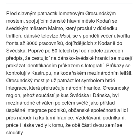
SOCIÁLNÍ SÍTĚ
Před slavným patnáctikilometrovým Øresundským
mostem, spojujícím dánské hlavní město Kodaň se
RUBRIKY
švédským městem Malmö, který proslul v důsledku
thrilleru dánské televize
Most
, se v pondělí večer utvořila
PLNÁ VERZE STRÁNEK
fronta až 8000 pracovníků, dojíždějících z Kodaně do
Švédska. Poprvé po 50 letech byl od neděle zaveden
předpis, že cestující na dánsko-švédské hranici se musejí
prokázat identifikačním průkazem s fotografií. Průkazy se
kontrolují v Kastrupu, na kodaňském mezinárodním letišti.
Øresundský most je už patnáct let symbolem hrdé
integrace, která překračuje národní hranice. Øresundský
region, jehož součástí je kus Švédska i Dánska, byl
mezinárodně chválen po celém světě jako příklad
úspěšné integrace podniků, občanské společnosti a lidí
přes národní a kulturní hranice. Vzdělávání, podnikání,
práce i láska vedly k tomu, že obě části dvou zemí se
sloučily.