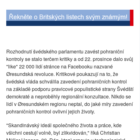
Rozhodnutí švédského parlamentu zavést pohraniční
kontroly se stalo terčem kritiky a od 22. prosince dalo svůj
"like" 22 000 lidí stránce na Facebooku nazvané
Øresundská revoluce. Kritikové poukazují na to, že
švédská vláda schválila zavedení pohraničních kontrol
na základě podporu pravicové populistické strany Švédští
demokraté a neproběhly regionální konzultace. Nikdo se
lidí v Øresundském regionu neptal, do jaké míry zavedení
pohraničních kontrol ovlivní jejich životy.
"Skandinávský ideál společného života a práce, kde
všichni cestují volně, byl zlikvidován," říká Christian