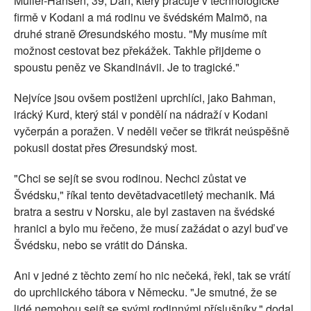
Müller-Hansen, 39, Dán, který pracuje v technologické
firmě v Kodani a má rodinu ve švédském Malmö, na
druhé straně Øresundského mostu. "My musíme mít
možnost cestovat bez překážek. Takhle přijdeme o
spoustu peněz ve Skandinávii. Je to tragické."
Nejvíce jsou ovšem postiženi uprchlíci, jako Bahman,
irácký Kurd, který stál v pondělí na nádraží v Kodani
vyčerpán a poražen. V neděli večer se třikrát neúspěšně
pokusil dostat přes Øresundský most.
"Chci se sejít se svou rodinou. Nechci zůstat ve
Švédsku," říkal tento devětadvacetiletý mechanik. Má
bratra a sestru v Norsku, ale byl zastaven na švédské
hranici a bylo mu řečeno, že musí zažádat o azyl buď ve
Švédsku, nebo se vrátit do Dánska.
Ani v jedné z těchto zemí ho nic nečeká, řekl, tak se vrátí
do uprchlického tábora v Německu. "Je smutné, že se
lidé nemohou sejít se svými rodinnými příslušníky," dodal.