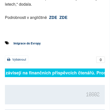
letech," dodala.
Podrobnosti v angličtině
ZDE
ZDE
Imigrace do Evropy
0
Vytisknout
ně závisejí na finančních příspěvcích čtenářů. Prosíme
10802