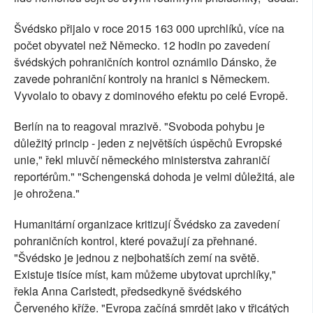
Švédsko přijalo v roce 2015 163 000 uprchlíků, více na
počet obyvatel než Německo. 12 hodin po zavedení
švédských pohraničních kontrol oznámilo Dánsko, že
zavede pohraniční kontroly na hranici s Německem.
Vyvolalo to obavy z dominového efektu po celé Evropě.
Berlín na to reagoval mrazivě. "Svoboda pohybu je
důležitý princip - jeden z největších úspěchů Evropské
unie," řekl mluvčí německého ministerstva zahraničí
reportérům." "Schengenská dohoda je velmi důležitá, ale
je ohrožena."
Humanitární organizace kritizují Švédsko za zavedení
pohraničních kontrol, které považují za přehnané.
"Švédsko je jednou z nejbohatších zemí na světě.
Existuje tisíce míst, kam můžeme ubytovat uprchlíky,"
řekla Anna Carlstedt, předsedkyně švédského
Červeného kříže. "Evropa začíná smrdět jako v třicátých