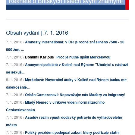
Obsah vydání | 7. 1. 2016
7. 1. 2016 /
Amnesty International: V ČR je ročně znásilněno 7500 - 20
000 žen. ...
7. 1. 2016 /
Bohumil Kartous
Proč je nutné upálit Merkelovou
7. 1. 2016 /
Anonymní policisté v Kolíně nad Rýnem: "Útočníci u nádraží
se sexuá...
8. 1. 2016 /
Merkelová: Novoroční útoky v Kolíně nad Rýnem budou mít
dalekosáhlé...
7. 1. 2016 /
Orbán Cameronovi: Nepovažujte nás Maďary za imigranty!
1. 1. 2016 /
Mladý Němec v Jiříkově vidění normalizačního
Československa
7. 1. 2016 /
Asadův režim vpustí dodávky potravin do vyhladovělého
města
7. 1. 2016 /
Polský prezident podepsal zákon, který podřizuje státní