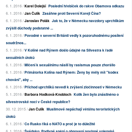
6. 1. 2016 /
Karel Dolejší
Poslední hřebíček do rakve Obamova odkazu
6. 1. 2016 /
Jan Čulík
Zasáhne proti Severní Koreji Čína?
6. 1. 2016 /
Jaroslav Polák
Jak to, že v Německu navzdory uprchlíkům
zvýšili důchody podstatně ...
6. 1. 2016 /
Povodně v severní Británii vedly k pozoruhodnému posílení
soudržnos...
5. 1. 2016 /
V Kolíně nad Rýnem došlo údajně na Silvestra k řadě
sexuálních útoků
6. 1. 2016 /
Mlčení k sexuálnímu násilí by rasismus pouze zhoršilo
6. 1. 2016 /
Primátorka Kolína nad Rýnem: Ženy by měly mít "kodex
chování", aby ...
6. 1. 2016 /
Příchod uprchlíků nevedl k zvýšení zločinnosti v Německu
5. 1. 2016 /
Barbora Hodková-Knobloch
Kolik žen bylo znásilněno o
silvestrovské noci v České republice?
30. 12. 2015 /
Jan Čulík
Muslimové nepáchají většinu teroristických
útoků
6. 1. 2016 /
Co Rusko říká o NATO a proč je to důležité
6. 1. 2016 /
Švédsko: Podivné snění o obnovení povinné vojenské