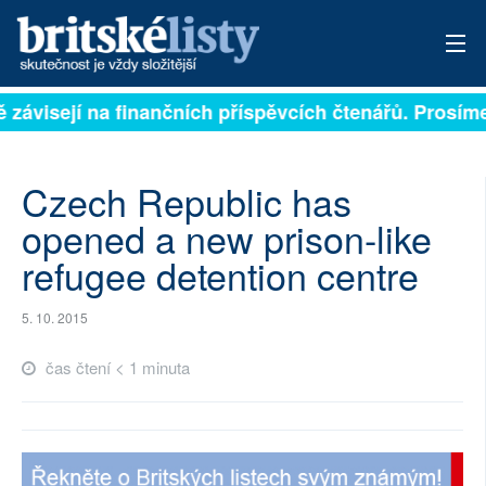
ě závisejí na finančních příspěvcích čtenářů. Prosíme,
PŘIHLÁSIT
AKTUÁLNÍ VYDÁNÍ
Czech Republic has
ARCHIV
opened a new prison-like
refugee detention centre
ROZHOVORY
TÉMATA
5. 10. 2015
NEJČTENĚJŠÍ ZA 7 DNÍ
čas čtení < 1 minuta
AUTOŘI
PŘÍSPĚVKY NA PROVOZ