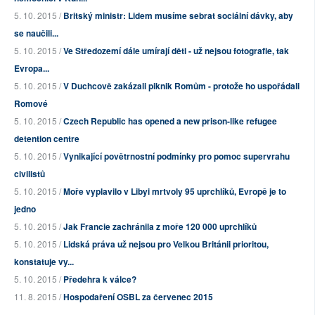
5. 10. 2015 /
Britský ministr: Lidem musíme sebrat sociální dávky, aby
se naučili...
5. 10. 2015 /
Ve Středozemí dále umírají děti - už nejsou fotografie, tak
Evropa...
5. 10. 2015 /
V Duchcově zakázali piknik Romům - protože ho uspořádali
Romové
5. 10. 2015 /
Czech Republic has opened a new prison-like refugee
detention centre
5. 10. 2015 /
Vynikající povětrnostní podmínky pro pomoc supervrahu
civilistů
5. 10. 2015 /
Moře vyplavilo v Libyi mrtvoly 95 uprchlíků, Evropě je to
jedno
5. 10. 2015 /
Jak Francie zachránila z moře 120 000 uprchlíků
5. 10. 2015 /
Lidská práva už nejsou pro Velkou Británii prioritou,
konstatuje vy...
5. 10. 2015 /
Předehra k válce?
11. 8. 2015 /
Hospodaření OSBL za červenec 2015