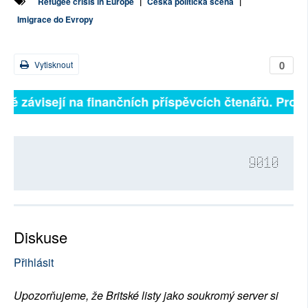
Refugee crisis in Europe
|
Česká politická scéna
|
Imigrace do Evropy
0
Vytisknout
plně závisejí na finančních příspěvcích čtenářů. Prosí
9010
Diskuse
Přihlásit
Upozorňujeme, že Britské listy jako soukromý server si