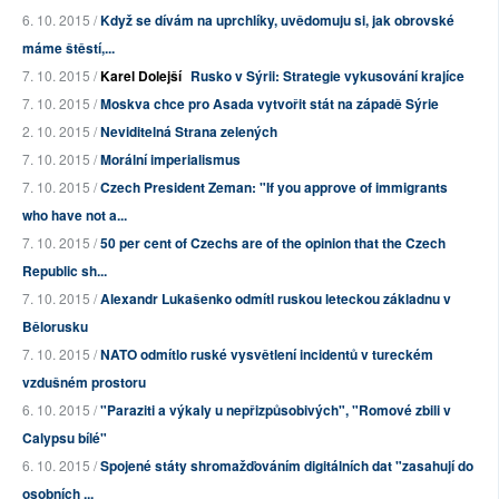
6. 10. 2015 /
Když se dívám na uprchlíky, uvědomuju si, jak obrovské
máme štěstí,...
7. 10. 2015 /
Karel Dolejší
Rusko v Sýrii: Strategie vykusování krajíce
7. 10. 2015 /
Moskva chce pro Asada vytvořit stát na západě Sýrie
2. 10. 2015 /
Neviditelná Strana zelených
7. 10. 2015 /
Morální imperialismus
7. 10. 2015 /
Czech President Zeman: "If you approve of immigrants
who have not a...
7. 10. 2015 /
50 per cent of Czechs are of the opinion that the Czech
Republic sh...
7. 10. 2015 /
Alexandr Lukašenko odmítl ruskou leteckou základnu v
Bělorusku
7. 10. 2015 /
NATO odmítlo ruské vysvětlení incidentů v tureckém
vzdušném prostoru
6. 10. 2015 /
"Paraziti a výkaly u nepřizpůsobivých", "Romové zbili v
Calypsu bílé"
6. 10. 2015 /
Spojené státy shromažďováním digitálních dat "zasahují do
osobních ...