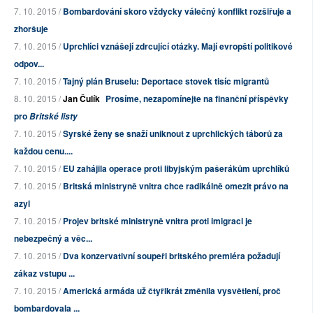
7. 10. 2015 /
Bombardování skoro vždycky válečný konflikt rozšiřuje a
zhoršuje
7. 10. 2015 /
Uprchlíci vznášejí zdrcující otázky. Mají evropští politikové
odpov...
7. 10. 2015 /
Tajný plán Bruselu: Deportace stovek tisíc migrantů
8. 10. 2015 /
Jan Čulík
Prosíme, nezapomínejte na finanční příspěvky
pro
Britské listy
7. 10. 2015 /
Syrské ženy se snaží uniknout z uprchlických táborů za
každou cenu....
7. 10. 2015 /
EU zahájila operace proti libyjským pašerákům uprchlíků
7. 10. 2015 /
Britská ministryně vnitra chce radikálně omezit právo na
azyl
7. 10. 2015 /
Projev britské ministryně vnitra proti imigraci je
nebezpečný a věc...
7. 10. 2015 /
Dva konzervativní soupeři britského premiéra požadují
zákaz vstupu ...
7. 10. 2015 /
Americká armáda už čtyřikrát změnila vysvětlení, proč
bombardovala ...