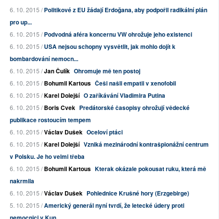
6. 10. 2015 /
Politikové z EU žádají Erdoğana, aby podpořil radikální plán
pro up...
6. 10. 2015 /
Podvodná aféra koncernu VW ohrožuje jeho existenci
6. 10. 2015 /
USA nejsou schopny vysvětlit, jak mohlo dojít k
bombardování nemocn...
6. 10. 2015 /
Jan Čulík
Ohromuje mě ten postoj
6. 10. 2015 /
Bohumil Kartous
Češi našli empatii v xenofobii
6. 10. 2015 /
Karel Dolejší
O zaříkávání Vladimira Putina
6. 10. 2015 /
Boris Cvek
Predátorské časopisy ohrožují vědecké
publikace rostoucím tempem
6. 10. 2015 /
Václav Dušek
Oceloví ptáci
6. 10. 2015 /
Karel Dolejší
Vzniká mezinárodní kontrašpionážní centrum
v Polsku. Je ho velmi třeba
6. 10. 2015 /
Bohumil Kartous
Kterak okázale pokousat ruku, která mě
nakrmila
6. 10. 2015 /
Václav Dušek
Pohlednice Krušné hory (Erzgebirge)
5. 10. 2015 /
Americký generál nyní tvrdí, že letecké údery proti
nemocnici v Kun...