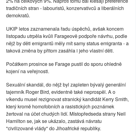
2% na celkových 9%. Naproti tomu dál klesají preference
tradičních stran - labouristů, konzervativců a liberálních
demokratů.
UKIP letos zaznamenala řadu úspěchů, avšak koncem
listopadu utrpěla kvůli Farageově podpoře návrhu, podle
nějž by děti emigrantů měly mít samy status emigranta - a
taková změna by přitom zasáhla i jeho vlastní děti.
Počátkem prosince se Farage pustil do sporu ohledně
kojení na veřejnosti.
Sexuální skandál, do nějž byl zapleten bývalý generální
tajemník Roger Bird, evidentně také neprospěl. A o
víkendu musel rezignovat stranický kandidát Kerry Smith,
který kromě homofobních a rasistických poznámek
žertoval na účet chudých lidí. Místopředseda strany Neil
Hamilton se, jak se ukázalo, zastává návratu
"civilizované vlády" do Jihoafrické republiky.