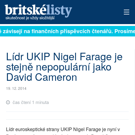
ě závisejí na finančních příspěvcích čtenářů. Prosíme,
PŘIHLÁSIT
AKTUÁLNÍ VYDÁNÍ
Lídr UKIP Nigel Farage je
ARCHIV
stejně nepopulární jako
David Cameron
ROZHOVORY
TÉMATA
19. 12. 2014
NEJČTENĚJŠÍ ZA 7 DNÍ
čas čtení 1 minuta
AUTOŘI
PŘÍSPĚVKY NA PROVOZ
Lídr euroskeptické strany UKIP Nigel Farage je nyní v