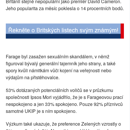
Británii stejně nepopulární jako premiér David Cameron.
SOCIÁLNÍ SÍTĚ
Jeho popularita za měsíc poklesla o 14 procentních bodů.
RUBRIKY
PLNÁ VERZE STRÁNEK
Farage byl zasažen sexuálním skandálem, v němž
figuroval bývalý generální tajemník jeho strany, a také
spory kvůli námitkám vůči kojení na veřejnosti nebo
výdajům na přistěhovalce.
53% dotázaných potenciálních voličů se v průzkumu
společnosti Ipsos Mori vyjádřilo, že je s Farageovou prací
nespokojeno a jen 33% spokojeno. Pouze 92% příznivců
samotné UKIP je s ním spokojeno.
Výzkum také ukazuje, že preference Zelených vzrostly o