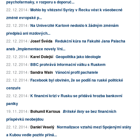
psychofarmaky, v rozporu s doporuč...
22. 12. 2014 /
Mohlo by vítězství Syrizy v Řecku vést k všeobecné
změně evropské p...
22. 12. 2014 /
Na Univerzitě Karlově nedošlo k žádným změnám
předpisů ani mzdových...
22. 12. 2014 /
Josef Švéda
Redukční kůra na Fakultě Jana Palacha
aneb „Implementace novely Vni...
22. 12. 2014 /
Karel Dolejší
Geopolitika jako ideologie
22. 12. 2014 /
BBC prohrává informační válku s Ruskem
22. 12. 2014 /
Sandra Wain
Vánoční profil pachatele
22. 12. 2014 /
Facebook byl obviněn, že se podílí na ruské politické
cenzuře
22. 12. 2014 /
K finanční krizi v Rusku se přidává hrozba bankovní
paniky
19. 11. 2014 /
Bohumil Kartous
se bez finančních
Britské listy
příspěvků neobejdou
22. 12. 2014 /
Daniel Veselý
Normalizace vztahů mezi Spojenými státy
a Kubou vedle pozitiv přiná...