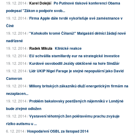
19. 12. 2014 /
Karel Dolejší
Po Putinově tiskové konferenci Obama
podepsal "Zákon o podpoře svob...
19. 12. 2014 /
Firma Apple dále tvrdě vykořisťuje své zaměstnance v
Číně
19. 12. 2014 /
"Kohokoliv kromě Číňanů!" Malgašští dělníci žádají nové
nadřízené
19. 12. 2014 /
Radek Mikula
Klinické reakce
19. 12. 2014 /
EU schválila stamiliardy eur na strategické investice
19. 12. 2014 /
Kurdové osvobodili Jezídy obklíčené na hoře Sindžár
19. 12. 2014 /
Lídr UKIP Nigel Farage je stejně nepopulární jako David
Cameron
19. 12. 2014 /
Miliony britských zákazníků dluží energetickým firmám na
nezaplacen...
19. 12. 2014 /
Problém bakalovsky postižených nájemníků v Londýně
bude zřejmě odložen
19. 12. 2014 /
Vystavení těhotných žen polétavému prachu zvyšuje
riziko autismu u ...
6. 12. 2014 /
Hospodaření OSBL za listopad 2014