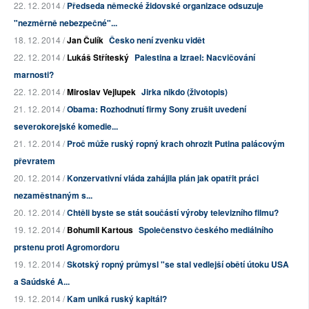
22. 12. 2014 /
Předseda německé židovské organizace odsuzuje
"nezměrně nebezpečné"...
18. 12. 2014 /
Jan Čulík
Česko není zvenku vidět
22. 12. 2014 /
Lukáš Stříteský
Palestina a Izrael: Nacvičování
marnosti?
22. 12. 2014 /
Miroslav Vejlupek
Jirka nikdo (životopis)
21. 12. 2014 /
Obama: Rozhodnutí firmy Sony zrušit uvedení
severokorejské komedie...
21. 12. 2014 /
Proč může ruský ropný krach ohrozit Putina palácovým
převratem
20. 12. 2014 /
Konzervativní vláda zahájila plán jak opatřit práci
nezaměstnaným s...
20. 12. 2014 /
Chtěli byste se stát součástí výroby televizního filmu?
19. 12. 2014 /
Bohumil Kartous
Společenstvo českého mediálního
prstenu proti Agromordoru
19. 12. 2014 /
Skotský ropný průmysl "se stal vedlejší obětí útoku USA
a Saúdské A...
19. 12. 2014 /
Kam uniká ruský kapitál?