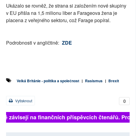
Ukázalo se rovněž, že strana si založením nové skupiny
v EU přišla na 1,5 milionu liber a Farageova žena je
placena z veřejného sektoru, což Farage popíral.
Podrobnosti v angličtině:
ZDE
Velká Británie - politika a společnost
|
Rasismus
|
Brexit
0
Vytisknout
lně závisejí na finančních příspěvcích čtenářů. Prosí