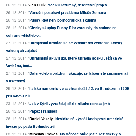
26. 12. 2014 /
Jan Čulík
Vcelku rozumný, defenzivní projev
26. 12. 2014 /
Vánoční poselství prezidenta Miloše Zemana
26. 12. 2014 /
Pussy Riot není pornografická skupina
26. 12. 2014 /
Členky skupiny Pussy Riot vstoupily do nadace na
ochranu whistleblo...
27. 12. 2014 /
Ukrajinská armáda se se vzbouřenci vyměnila stovky
válečných zajatců
27. 12. 2014 /
Ukrajinská aktivistka, které ukradla sošku Ježíška ve
Vatikánu, bud...
27. 12. 2014 /
Další volební průzkum ukazuje, že labouristé zaznamenají
v květnový...
26. 12. 2014 /
Italské námořnictvo zachránilo 25.12. ve Středozemí 1300
přistěhovalců
23. 12. 2014 /
Jak v Sýrii vyvražďují děti a nikoho to nezajímá
26. 12. 2014 /
Papež František
26. 12. 2014 /
Daniel Veselý
Neviditelná výročí Aneb první americká
invaze po pádu Berlínské zdi
23. 12. 2014 /
Miroslav Prokeš
Na Vánoce stále ještě bez dcerky s