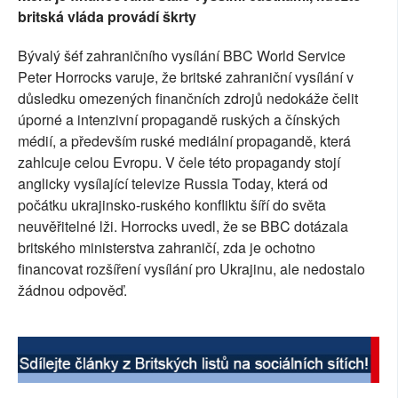
britská vláda provádí škrty
SOCIÁLNÍ SÍTĚ
Bývalý šéf zahraničního vysílání BBC World Service
RUBRIKY
Peter Horrocks varuje, že britské zahraniční vysílání v
důsledku omezených finančních zdrojů nedokáže čelit
PLNÁ VERZE STRÁNEK
úporné a intenzivní propagandě ruských a čínských
médií, a především ruské mediální propagandě, která
zahlcuje celou Evropu. V čele této propagandy stojí
anglicky vysílající televize Russia Today, která od
počátku ukrajinsko-ruského konfliktu šíří do světa
neuvěřitelné lži. Horrocks uvedl, že se BBC dotázala
britského ministerstva zahraničí, zda je ochotno
financovat rozšíření vysílání pro Ukrajinu, ale nedostalo
žádnou odpověď.