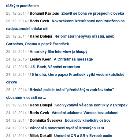
těžkým postižením
25. 12. 2014 /
Bohumil Kartous
Zbavit se boha ve prospěch člověka
26. 12. 2014 /
Boris Cvek
Novozákonní křesťanství není založeno na
nadpozemské etické síti
26. 12. 2014 /
Karel Dolejší
Reformátoři nebývají šťastní, aneb
Gorbačov, Obama a papež František
25. 12. 2014 /
Americký film Interview je hloupý
24. 12. 2015 /
Lesley Keen
A Christmas message
24. 12. 2015 /
J.S. Bach, Vánoční oratorium
24. 12. 2014 /
15 hříchů, které papež František vytkl vedení katolické
církve
25. 12. 2014 /
Britská policie brání "předběžným zadržováním"
občanům v účasti na ...
25. 12. 2014 /
Karel Dolejší
Kdo vyvolává válečné konflikty v Evropě?
24. 12. 2014 /
Boris Cvek
Vánoční událost a Vánoce bez události
24. 12. 2014 /
Dominika Švecová
Eduardův kinetický ostrov
24. 12. 2015 /
Vánoční a novoroční vydání Britských listů
24. 12. 2014 /
Miloš Dokulil
Umístění ČR a SR v Evropě podle