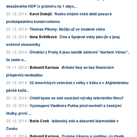
dosaženého HDP (v průměru na 1 obyv...
23. 12. 2014 /
Karel Dolejší
Rusko zřejmě čeká další posun k
protizápadnímu konzervatismu
23. 12. 2014 /
Thomas Piketty: Nežiju už ve studené válce
23. 12. 2014 /
Ilona Švihlíková
Čína a Spojené státy jako jin a jang
světové ekonomiky
22. 12. 2014 /
Úředníci z Prahy 8 jsou natolik zahlceni "duchem Vánoc",
že zatím n...
19. 11. 2014 /
Bohumil Kartous
se bez finančních
Britské listy
příspěvků neobejdou
23. 12. 2014 /
22 amerických veteránů z války v Iráku a v Afghánistánu
páchá každ...
20. 12. 2014 /
Chtěli byste se stát součástí výroby televizního filmu?
23. 12. 2014 /
Vystoupení Vladimíra Putina před novináři s českými
titulky, první ...
23. 12. 2014 /
Boris Cvek
Islámský stát a absurdní islamofobie v
Česku
23. 12. 2014 /
Bohumil Kartous
Zrušme Vánoce a uvidíme, co zbude