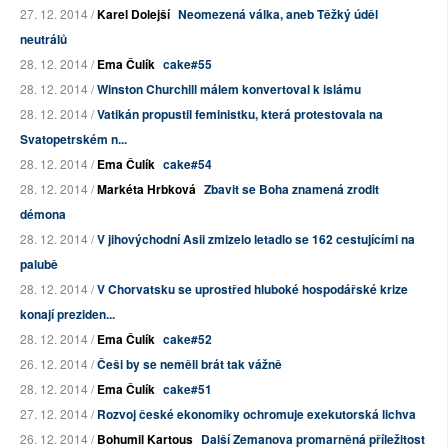
27. 12. 2014 /
Karel Dolejší
Neomezená válka, aneb Těžký úděl
neutrálů
28. 12. 2014 /
Ema Čulík
cake#55
28. 12. 2014 /
Winston Churchill málem konvertoval k islámu
28. 12. 2014 /
Vatikán propustil feministku, která protestovala na
Svatopetrském n...
28. 12. 2014 /
Ema Čulík
cake#54
28. 12. 2014 /
Markéta Hrbková
Zbavit se Boha znamená zrodit
démona
28. 12. 2014 /
V jihovýchodní Asii zmizelo letadlo se 162 cestujícími na
palubě
28. 12. 2014 /
V Chorvatsku se uprostřed hluboké hospodářské krize
konají preziden...
28. 12. 2014 /
Ema Čulík
cake#52
26. 12. 2014 /
Češi by se neměli brát tak vážně
28. 12. 2014 /
Ema Čulík
cake#51
27. 12. 2014 /
Rozvoj české ekonomiky ochromuje exekutorská lichva
26. 12. 2014 /
Bohumil Kartous
Další Zemanova promarněná příležitost