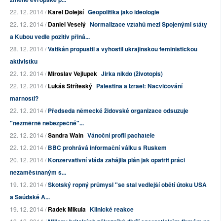
22. 12. 2014 /
Karel Dolejší
Geopolitika jako ideologie
22. 12. 2014 /
Daniel Veselý
Normalizace vztahů mezi Spojenými státy
a Kubou vedle pozitiv přiná...
28. 12. 2014 /
Vatikán propustil a vyhostil ukrajinskou feministickou
aktivistku
22. 12. 2014 /
Miroslav Vejlupek
Jirka nikdo (životopis)
22. 12. 2014 /
Lukáš Stříteský
Palestina a Izrael: Nacvičování
marnosti?
22. 12. 2014 /
Předseda německé židovské organizace odsuzuje
"nezměrně nebezpečné"...
22. 12. 2014 /
Sandra Wain
Vánoční profil pachatele
22. 12. 2014 /
BBC prohrává informační válku s Ruskem
20. 12. 2014 /
Konzervativní vláda zahájila plán jak opatřit práci
nezaměstnaným s...
19. 12. 2014 /
Skotský ropný průmysl "se stal vedlejší obětí útoku USA
a Saúdské A...
19. 12. 2014 /
Radek Mikula
Klinické reakce