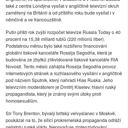
také z centra Londýna vysílat v angličtině televizní okruh
zaměřený na Británii a od příštího roku bude vysílat i v
němčině a ve francouzštině.
Putin příští rok zvýší rozpočet televize Russia Today o 40
procent na 15,38 miliard rublů (220 milionů liber).
Podstatnou měrou bylo také rozšířeno financování
globální tiskové kanceláře Rossija Segodňa, která je
budována ze zbytků zlikvidované tiskové kanceláře RIA
Novosti. Tento měsíc zahájila Rossija Segodňa provoz
internetových stránek a rozhlasového vysílání v angličtině
pod názvem Sputnik, který nahradí Hlas Ruska. Jeho
televizním moderátorem je Dmitrij Kiselev, hlavní ruský
propagandista, který je známý svými útoky proti
homosexuálům.
Sir Tony Brenton, bývalý britský velvyslanec v Moskvě,
poukázal na to, že sílící prokremelská propaganda odráží
nejistotu ruské vlády. Nepovažuje zintenzivňování