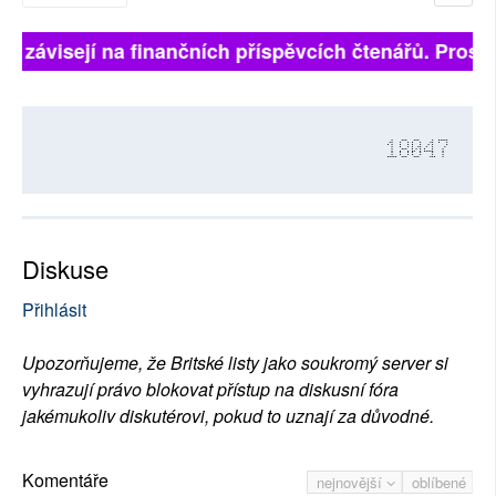
ně závisejí na finančních příspěvcích čtenářů. Prosíme
18047
Diskuse
Přihlásit
Upozorňujeme, že Britské listy jako soukromý server si
vyhrazují právo blokovat přístup na diskusní fóra
jakémukoliv diskutérovi, pokud to uznají za důvodné.
Komentáře
nejnovější
oblíbené