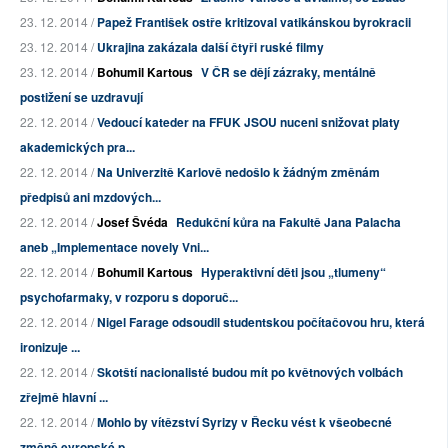
23. 12. 2014 /
Papež František ostře kritizoval vatikánskou byrokracii
23. 12. 2014 /
Ukrajina zakázala další čtyři ruské filmy
23. 12. 2014 /
Bohumil Kartous
V ČR se dějí zázraky, mentálně
postižení se uzdravují
22. 12. 2014 /
Vedoucí kateder na FFUK JSOU nuceni snižovat platy
akademických pra...
22. 12. 2014 /
Na Univerzitě Karlově nedošlo k žádným změnám
předpisů ani mzdových...
22. 12. 2014 /
Josef Švéda
Redukční kůra na Fakultě Jana Palacha
aneb „Implementace novely Vni...
22. 12. 2014 /
Bohumil Kartous
Hyperaktivní děti jsou „tlumeny“
psychofarmaky, v rozporu s doporuč...
22. 12. 2014 /
Nigel Farage odsoudil studentskou počítačovou hru, která
ironizuje ...
22. 12. 2014 /
Skotští nacionalisté budou mít po květnových volbách
zřejmě hlavní ...
22. 12. 2014 /
Mohlo by vítězství Syrizy v Řecku vést k všeobecné
změně evropské p...