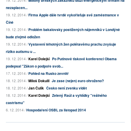
19. 12. 2014 /
Miliony britských zákazníků dluží energetickým firmám na
nezaplacen...
19. 12. 2014 /
Firma Apple dále tvrdě vykořisťuje své zaměstnance v
Číně
19. 12. 2014 /
Problém bakalovsky postižených nájemníků v Londýně
bude zřejmě odložen
19. 12. 2014 /
Vystavení těhotných žen polétavému prachu zvyšuje
riziko autismu u ...
19. 12. 2014 /
Karel Dolejší
Po Putinově tiskové konferenci Obama
podepsal "Zákon o podpoře svob...
17. 12. 2014 /
Pohled na Rusko zevnitř
18. 12. 2014 /
Miloš Dokulil
Je zase (nejen) euro ohroženo?
18. 12. 2014 /
Jan Čulík
Česko není zvenku vidět
18. 12. 2014 /
Karel Dolejší
Zelený Raúl a vyhlídky "reálného
castrismu"
6. 12. 2014 /
Hospodaření OSBL za listopad 2014