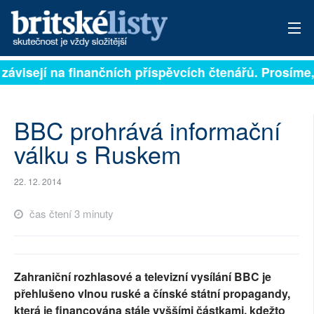
 závisejí na finančních příspěvcích čtenářů. Prosíme, 
PŘIHLÁSIT
AKTUÁLNÍ VYDÁNÍ
BBC prohrává informační
ARCHIV
válku s Ruskem
ROZHOVORY
22. 12. 2014
TÉMATA
čas čtení 3 minuty
NEJČTENĚJŠÍ ZA 7 DNÍ
AUTOŘI
Zahraniční rozhlasové a televizní vysílání BBC je
přehlušeno vlnou ruské a čínské státní propagandy,
PŘÍSPĚVKY NA PROVOZ
která je financována stále vyššími částkami, kdežto