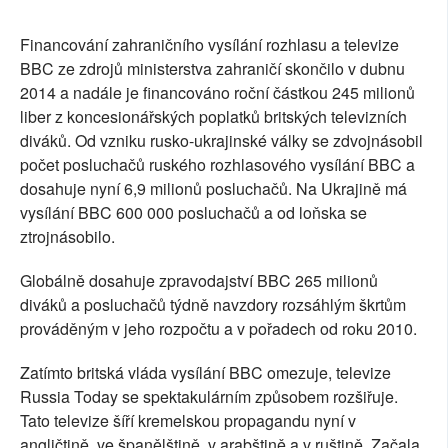
Financování zahraničního vysílání rozhlasu a televize
BBC ze zdrojů ministerstva zahraničí skončilo v dubnu
2014 a nadále je financováno roční částkou 245 milionů
liber z koncesionářských poplatků britských televizních
diváků. Od vzniku rusko-ukrajinské války se zdvojnásobil
počet posluchačů ruského rozhlasového vysílání BBC a
dosahuje nyní 6,9 milionů posluchačů. Na Ukrajině má
vysílání BBC 600 000 posluchačů a od loňska se
ztrojnásobilo.
Globálně dosahuje zpravodajství BBC 265 milionů
diváků a posluchačů týdně navzdory rozsáhlým škrtům
prováděným v jeho rozpočtu a v pořadech od roku 2010.
Zatímto britská vláda vysílání BBC omezuje, televize
Russia Today se spektakulárním způsobem rozšiřuje.
Tato televize šíří kremelskou propagandu nyní v
angličtině, ve španělštině, v arabštině a v ruštině. Začala