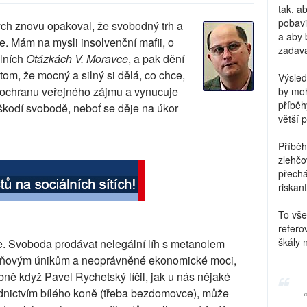
tak, a
pobavi
ych znovu opakoval, že svobodný trh a
a aby 
. Mám na mysli insolvenční mafii, o
zadava
ělních
Otázkách V. Moravce
, a pak dění
om, že mocný a silný si dělá, co chce,
Výsled
na ochranu veřejného zájmu a vynucuje
by moh
příběh
kodí svobodě, neboť se děje na úkor
větší 
Příběh
zlehčo
přechá
riskant
To vše
refero
škály 
e. Svoboda prodávat nelegální líh s metanolem
 daňovým únikům a neoprávněné ekonomické moci,
ně když Pavel Rychetský líčil, jak u nás nějaké
ednictvím bílého koně (třeba bezdomovce), může