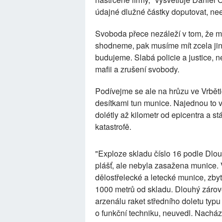
údajné dlužné částky doputovat, nee
Svoboda přece nezáleží v tom, že maf
shodneme, pak musíme mít zcela jin
budujeme. Slabá policie a justice, 
mafii a zrušení svobody.
Podívejme se ale na hrůzu ve Vrběti
desítkami tun munice. Najednou to v
dolétly až kilometr od epicentra a st
katastrofě.
"Exploze skladu číslo 16 podle Dlo
plášť, ale nebyla zasažena munice. 
dělostřelecké a letecké munice, zbyt
1000 metrů od skladu. Dlouhý zárove
arzenálu raket středního doletu typ
o funkční techniku, neuvedl. Nacház