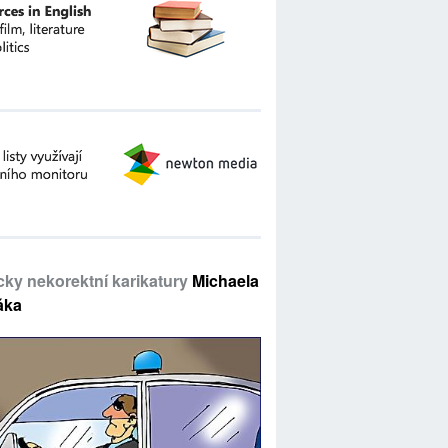
icky nekorektní karikatury
Michaela
áka