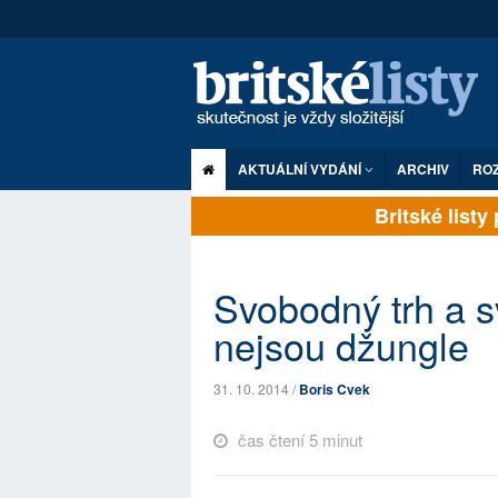
AKTUÁLNÍ VYDÁNÍ
ARCHIV
RO
Britské listy pl
Svobodný trh a 
nejsou džungle
31. 10. 2014 /
Boris Cvek
čas čtení 5 minut