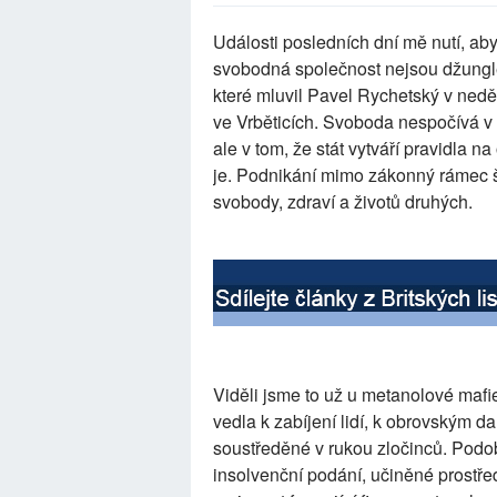
Události posledních dní mě nutí, ab
svobodná společnost nejsou džungle
které mluvil Pavel Rychetský v ned
ve Vrběticích. Svoboda nespočívá v t
ale v tom, že stát vytváří pravidla 
je. Podnikání mimo zákonný rámec š
svobody, zdraví a životů druhých.
Viděli jsme to už u metanolové mafi
vedla k zabíjení lidí, k obrovským
soustředěné v rukou zločinců. Podob
insolvenční podání, učiněné prostř