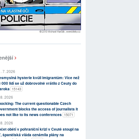
enější
. 7. 2026
smyslná hysterie kvůli imigrantům: Více než
 000 lidí se už dobrovolně vrátilo z Ceuty do
aroka
15143
 8. 2026
ocking: The current questionable Czech
vernment blocks the access of journalists it
es not like to its news conferences
15071
 8. 2026
čet obětí v pohraniční krizi v Ceutě stoupl na
, španělská vláda oznámila plány na