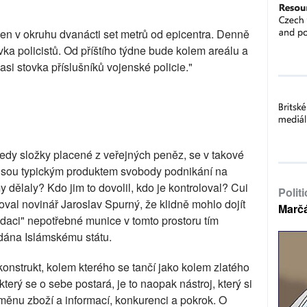
en v okruhu dvanácti set metrů od epicentra. Denně
ka policistů. Od příštího týdne bude kolem areálu a
si stovka příslušníků vojenské policie."
 tedy složky placené z veřejných peněz, se v takové
ky jsou typickým produktem svobody podnikání na
y dělaly? Kdo jim to dovolil, kdo je kontroloval? Cui
Polit
al novinář Jaroslav Spurný, že klidně mohlo dojít
Marč
idaci" nepotřebné munice v tomto prostoru tím
dána Islámskému státu.
onstrukt, kolem kterého se tančí jako kolem zlatého
který se o sebe postará, je to naopak nástroj, který si
ýměnu zboží a informací, konkurenci a pokrok. O