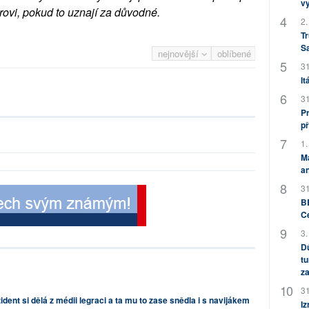
v
rovi, pokud to uznají za důvodné.
2.
Tr
S
nejnovější
oblíbené
31
It
31
Pr
př
1.
M
an
31
BB
C
3.
Dů
tu
za
31
ident si dělá z médii legraci a ta mu to zase snědla i s navijákem
Iz