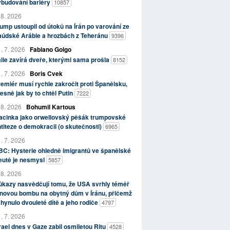
ybudování bariéry
10857
 8. 2026
ump ustoupil od útoků na Írán po varování ze
aúdské Arábie a hrozbách z Teheránu
9396
. 7. 2026
Fabiano Golgo
álie zavírá dveře, kterými sama prošla
8152
. 7. 2026
Boris Cvek
emiér musí rychle zakročit proti Španělsku,
esně jak by to chtěl Putin
7222
 8. 2026
Bohumil Kartous
acinka jako orwellovský pěšák trumpovské
titeze o demokracii (o skutečnosti)
6965
. 7. 2026
C: Hysterie ohledně imigrantů ve španělské
eutě je nesmysl
5857
 8. 2026
kazy nasvědčují tomu, že USA svrhly téměř
novou bombu na obytný dům v Íránu, přičemž
hynulo dvouleté dítě a jeho rodiče
4797
. 7. 2026
rael dnes v Gaze zabil osmiletou Ritu
4528