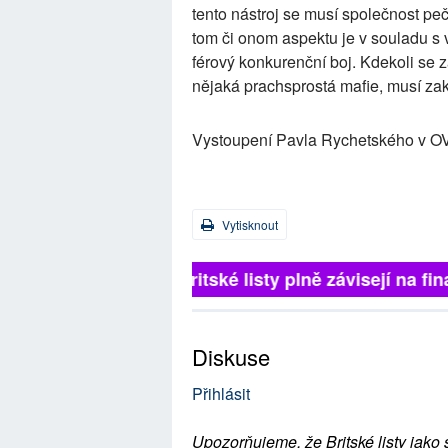
tento nástroj se musí společnost peč
tom či onom aspektu je v souladu s
férový konkurenční boj. Kdekoli se 
nějaká prachsprostá mafie, musí zakro
Vystoupení Pavla Rychetského v 
Vytisknout
Britské listy plně závisejí na 
Diskuse
Přihlásit
Upozorňujeme, že Britské listy jako 