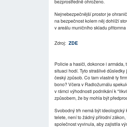
bezprostředně ohroženo.
Nejnebezpečnější prostor je ohranič
na bezpečnost kolem něj dohlíží stov
v areálu muničního skladu přitomna a
Zdroj:
ZDE
Policie a hasiči, dokonce i armáda,
situaci hodí. Tyto strašlivé důsled
český způsob. Co tam vlastně ty firm
bono? Včera v Radiožurnálu spekulov
v rámci výhodnosti podnikání k "likv
způsobem, že by mohla být předpro
Svobodný trh nemá být ideologický k
telete, není to žádný přírodní zákon, 
společnost vyvinula, aby zajistila v