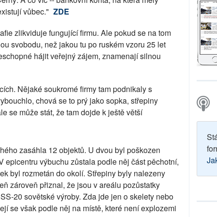
xistují vůbec."
ZDE
ie zlikviduje fungující firmu. Ale pokud se na tom
ou svobodu, než jakou tu po ruském vzoru 25 let
neschopné hájit veřejný zájem, znamenají silnou
cích. Nějaké soukromé firmy tam podnikaly s
ybouchlo, chová se to prý jako sopka, střepiny
ále se může stát, že tam dojde k ještě větší
St
for
uhého zasáhla 12 objektů. U dvou byl poškozen
Ja
V epicentru výbuchu zůstala podle něj část pěchotní,
ek byl rozmetán do okolí. Střepiny byly nalezeny
ň zároveň přiznal, že jsou v areálu pozůstatky
u SS-20 sovětské výroby. Zda jde jen o skelety nebo
ejí se však podle něj na místě, které není explozemi