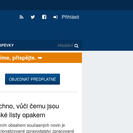
Přihlásit
SPĚVKY
e, přispějte. ➥
OBJEDNAT PŘEDPLATNÉ
hno, vůči čemu jsou
ské listy opakem
ním obsahem současných novin je
ionalizované zpravodajství zpracované