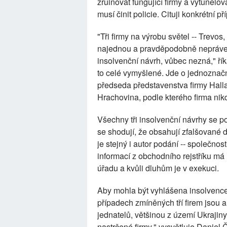
zruinovat fungující firmy a vytunelov
musí činit policie. Cituji konkrétní
"Tři firmy na výrobu světel -- Trevo
najednou a pravděpodobně neprávem.
insolvenční návrh, vůbec nezná," ří
to celé vymyšlené. Jde o jednoznač
předseda představenstva firmy Halla
Hrachovina, podle kterého firma nikd
Všechny tři insolvenční návrhy se p
se shodují, že obsahují zfalšované 
je stejný i autor podání -- společno
informací z obchodního rejstříku m
úřadu a kvůli dluhům je v exekuci.
Aby mohla být vyhlášena insolvence, 
případech zmíněných tří firem jsou al
jednatelů, většinou z území Ukrajin
nastrčené firmy," vysvětluje Daniel 