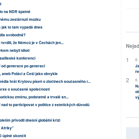
ě
ylo na NDR špatné
nému zestárnutí mozku
a jak to tam vypadá dnes
dia svobodná?
tvrdili, že Němců je v Čechách jen...
Nejsd
em nebyli idioti
sailleské konferenci
6.
í od generace po generaci
Ja
ře
 aneb Poláci a Češi jako obvykle
6.
édia hrát Krylovu píseň o zločinech současného r...
NA
rxe o současné společnosti
ob
atickou změnu, podstatné a trvalé sn...
v
 nad to participovat v politice z estetických důvodů
etím přivodil dnešní globální krizi
 Afriky"
0 úplně skončit