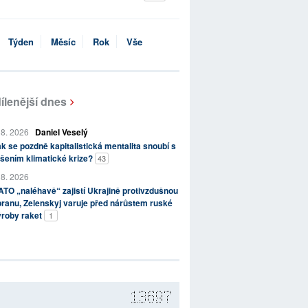
Týden
Měsíc
Rok
Vše
ílenější dnes
 8. 2026
Daniel Veselý
k se pozdně kapitalistická mentalita snoubí s
šením klimatické krize?
43
 8. 2026
TO „naléhavě“ zajistí Ukrajině protivzdušnou
ranu, Zelenskyj varuje před nárůstem ruské
ýroby raket
1
13697