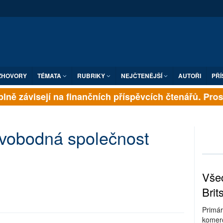
ZHOVORY
TÉMATA
RUBRIKY
NEJČTENĚJŠÍ
AUTOŘI
PŘÍ
ně závisejí na finančních příspěvcích čtenářů. Prosím
svobodná společnost
Všec
Brit
Primár
komerc