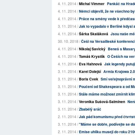
4. 11. 2014 /
Michal Vimmer
Pankáč na Hrad
4. 11. 2014 /
Němci objevili, že ne všechno b
4. 11. 2014 /
Práce na směny vede k předčas
3. 11. 2014 /
Jak to vypadalo v Berlíně kdysi 
4. 11. 2014 /
Šárka Skaláková
Jsou naše mé
30. 10. 2018 /
Češi na Versailleské konferenci 
4. 11. 2014 /
Nikolaj Savický
Beneš s Masaryk
4. 11. 2014 /
Tomáš Krystlík
O Češích na ver
4. 11. 2014 /
Eva Hahnová
Jak legendy putuj
3. 11. 2014 /
Karel Dolejší
Armia Krajowa 2.0,
3. 11. 2014 /
Boris Cvek
Smí veřejnoprávní m
3. 11. 2014 /
Poučení od Shakespeara a od Ma
3. 11. 2014 /
Stále máme možnost zmírnit klim
3. 11. 2014 /
Veronika Sušová-Salminen
Není
3. 11. 2014 /
Zbabělý sráč
2. 11. 2014 /
Jak pád komunismu před čtvrtstol
3. 11. 2014 /
"Máme se dobře, podívejte se do
2. 11. 2014 /
Emise uhlíku musejí do roku 210