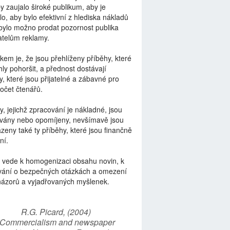
by zaujalo široké publikum, aby je
lo, aby bylo efektivní z hlediska nákladů
bylo možno prodat pozornost publika
telům reklamy.
kem je, že jsou přehlíženy příběhy, které
ly pohoršit, a přednost dostávají
y, které jsou přijatelné a zábavné pro
počet čtenářů.
y, jejichž zpracování je nákladné, jsou
vány nebo opomíjeny, nevšímavě jsou
zeny také ty příběhy, které jsou finančně
ní.
 vede k homogenizaci obsahu novin, k
vání o bezpečných otázkách a omezení
názorů a vyjadřovaných myšlenek.
R.G. Picard, (2004)
“Commercialism and newspaper