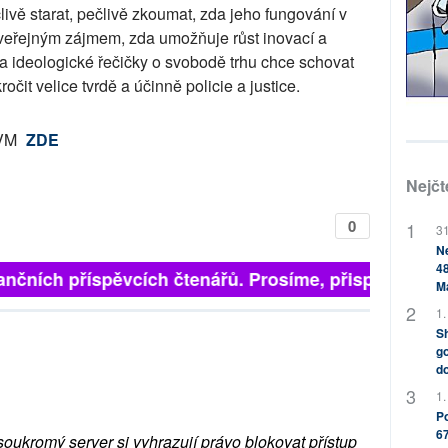
livě starat, pečlivě zkoumat, zda jeho fungování v
 veřejným zájmem, zda umožňuje růst inovací a
za ideologické řečičky o svobodě trhu chce schovat
čit velice tvrdě a účinně policie a justice.
OVM
ZDE
Nejčt
0
31
Ne
48
finančních příspěvcích čtenářů. Prosíme, přispějte. ➥
M
1.
Sh
go
do
1.
Po
67
soukromý server si vyhrazují právo blokovat přístup