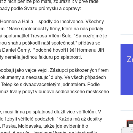
at z nich peníze pro mafii, zdůraznil: v prvé řadě
 případy podle Svazu průmyslu a dopravy:
s, Hormen a Halla -- spadly do insolvence. Všechny
 "Naše společnost ty firmy, které na nás podaly
ká spolumajitel Trevosu Vilém Šulc. "Samozřejmě je
nou snahu poškodit naši společnost," přidává se
 Daniel Černý. Podobně hovoří i šéf Hormenu Jiří
y neměla jedinou fakturu po splatnosti.
odobají jako vejce vejci. Zástupci poškozených firem
dokumenty a neexistující dluhy. Ve všech případech
st Telepike s dvaadvacetiletým jednatelem. Podle
á muž trvalý pobyt v budově sedlčanského městského
musí firma po splatnosti dlužit více věřitelům. V
e i zbylí věřitelé podezřelí. "Každá má až desítky
y, Ruska, Moldavska, takže jde evidentně o
Černý. A co víc -- bankovní konta, na která měly