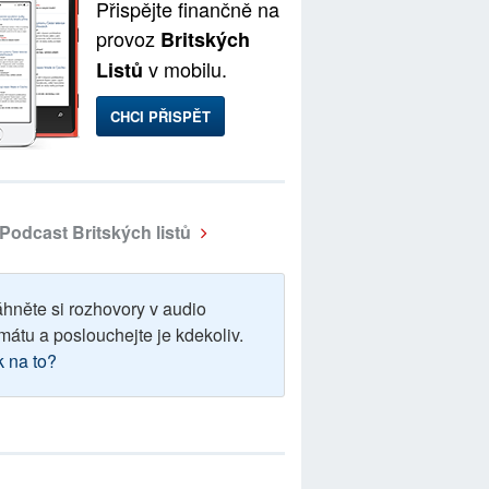
Přispějte finančně na
provoz
Britských
v mobilu.
Listů
CHCI PŘISPĚT
Podcast Britských listů
áhněte si rozhovory v audio
mátu a poslouchejte je kdekoliv.
k na to?